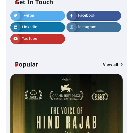
Get In Touch
Twitter
Facebook
LinkedIn
Instagram
YouTube
Popular
View all
സെന്റ് ജോസഫ്സ് കോളജ്
കോമേഴ്‌സ് അസോസിയേഷന്
തുടക്കമായി