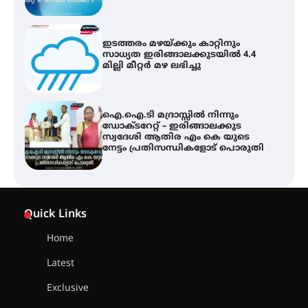
ഇടത്തരം മഴയ്ക്കും കാറ്റിനും
സാധ്യത ഇരിങ്ങാലക്കുടയിൽ 4.4
മില്ലി മീറ്റർ മഴ ലഭിച്ചു
ഐ.ഐ.ടി മദ്രാസ്സിൽ നിന്നും
ഡോക്ടറേറ്റ് – ഇരിങ്ങാലക്കുട
സ്വദേശി ആതിര എം കെ യുടെ
നേട്ടം പ്രതിസന്ധികളോട് പൊരുതി
ട്യുണീഷ്യൻ ചിത്രം ” ദി വോയിസ്
ഓഫ് ഹിന്ദ് റജബ് ” ഇരിങ്ങാലക്കുട
Quick Links
ഫിലിം സൊസൈറ്റി ആഗസ്റ്റ് 7
വെള്ളിയാഴ്ച സ്‌ക്രീൻ ചെയ്യുന്നു
Home
Latest
സെന്റ് ജോസഫ്സ് കോളജ്
കോമേഴ്‌സ് അസോസിയേഷന്
Exclusive
തുടക്കമായി