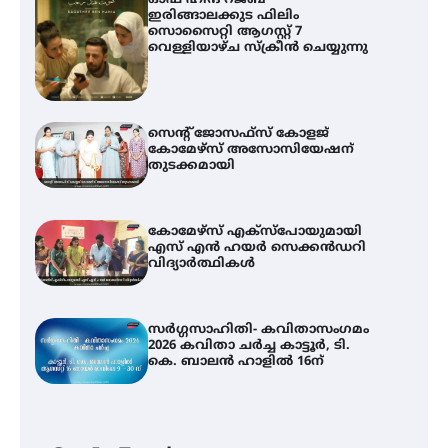
ഓഫ് ഹിന്ദ് റജബ് ”
ഇരിങ്ങാലക്കുട ഫിലിം
സൊസൈറ്റി ആഗസ്റ്റ് 7
വെള്ളിയാഴ്ച സ്‌ക്രീൻ ചെയ്യുന്നു
സെന്റ് ജോസഫ്സ് കോളജ്
കോമേഴ്‌സ് അസോസിയേഷന്
തുടക്കമായി
കോമേഴ്സ് എക്സ്പോയുമായി
എസ് എൻ ഹയർ സെക്കൻഡറി
വിദ്യാർത്ഥികൾ
സർഗ്ഗസാഹിതി- കവിതാസംഗമം
2026 കവിതാ ചർച്ച കാട്ടൂർ, ടി.
കെ. ബാലൻ ഹാളിൽ 16ന്