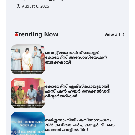
August 6, 2026
ട്യുണീഷ്യൻ ചിത്രം ” ദി വോയിസ്
ഓഫ് ഹിന്ദ് റജബ് ” ഇരിങ്ങാലക്കുട
ഫിലിം സൊസൈറ്റി ആഗസ്റ്റ് 7
വെള്ളിയാഴ്ച സ്‌ക്രീൻ ചെയ്യുന്നു
Trending Now
View all
സെന്റ് ജോസഫ്സ് കോളജ്
കോമേഴ്‌സ് അസോസിയേഷന്
തുടക്കമായി
കോമേഴ്സ് എക്സ്പോയുമായി
എസ് എൻ ഹയർ സെക്കൻഡറി
വിദ്യാർത്ഥികൾ
സർഗ്ഗസാഹിതി- കവിതാസംഗമം
2026 കവിതാ ചർച്ച കാട്ടൂർ, ടി. കെ.
ബാലൻ ഹാളിൽ 16ന്