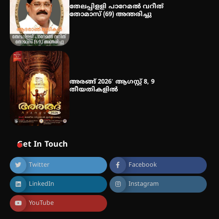
തേലപ്പിളളി പാറേമൽ വറീത്
തോമാസ് (69) അന്തരിച്ചു
അരങ്ങ് 2026′ ആഗസ്റ്റ് 8, 9
തീയതികളിൽ
Get In Touch
Twitter
Facebook
LinkedIn
Instagram
YouTube