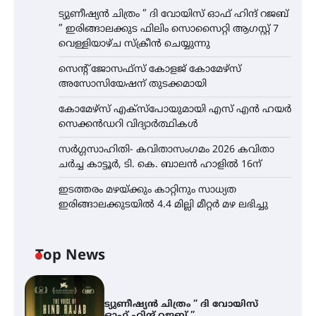
ട്യുണീഷ്യൻ ചിത്രം ” ദി വോയിസ് ഓഫ് ഹിന്ദ് റജബ്
” ഇരിങ്ങാലക്കുട ഫിലിം സൊസൈറ്റി ആഗസ്റ്റ് 7
വെള്ളിയാഴ്ച സ്‌ക്രീൻ ചെയ്യുന്നു
സെന്റ് ജോസഫ്സ് കോളജ് കോമേഴ്‌സ്
അസോസിയേഷന് തുടക്കമായി
കോമേഴ്സ് എക്സ്പോയുമായി എസ് എൻ ഹയർ
സെക്കൻഡറി വിദ്യാർത്ഥികൾ
സർഗ്ഗസാഹിതി- കവിതാസംഗമം 2026 കവിതാ
ചർച്ച കാട്ടൂർ, ടി. കെ. ബാലൻ ഹാളിൽ 16ന്
ഇടത്തരം മഴയ്ക്കും കാറ്റിനും സാധ്യത
ഇരിങ്ങാലക്കുടയിൽ 4.4 മില്ലി മീറ്റർ മഴ ലഭിച്ചു
Top News
ട്യുണീഷ്യൻ ചിത്രം ” ദി വോയിസ്