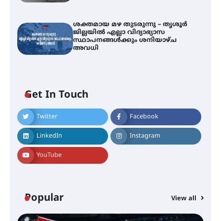
ശക്തമായ മഴ തുടരുന്നു – തൃശൂർ
ജില്ലയിൽ എല്ലാ വിദ്യാഭ്യാസ
സ്ഥാപനങ്ങൾക്കും ശനിയാഴ്ച
അവധി
ഐ.ടി.യു. ബാങ്കിലെ
Get In Touch
നിക്ഷേപകർക്ക് പണം തിരികെ
ലഭ്യമാക്കാൻ കേന്ദ്ര-കേരള
സർക്കാരുകൾ അടിയന്തരമായി
Twitter
Facebook
ഇടപെടണമെന്ന് ഐ.ടി.യു. ബാങ്ക്
നിക്ഷേപക സംരക്ഷണ സമിതി
LinkedIn
Instagram
YouTube
ശക്തമായ കാറ്റിന് സാധ്യത –
ആഗസ്റ്റ് 12 വരെ മഴ തുടരും,
തൃശൂർ ജില്ലയിൽ മഞ്ഞ അലർട്ട്
Popular
View all
ശക്തമായ മഴ തുടരുന്നു – തൃശൂർ
ജില്ലയിൽ എല്ലാ വിദ്യാഭ്യാസ