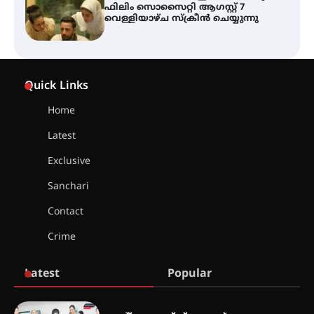
ഫിലിം സൊസൈറ്റി ആഗസ്റ്റ് 7
വെള്ളിയാഴ്ച സ്‌ക്രീൻ ചെയ്യുന്നു
തിരനോട്ടം ‘അരങ്ങ് 2026’ ഉണർന്നു
Quick Links
Home
ഐ.ടി.യു. ബാങ്കിലെ
Latest
നിക്ഷേപകർക്ക് പണം തിരികെ
ലഭ്യമാക്കാൻ കേന്ദ്ര-കേരള
Exclusive
സർക്കാരുകൾ അടിയന്തരമായി
ഇടപെടണമെന്ന് ഐ.ടി.യു. ബാങ്ക്
Sanchari
നിക്ഷേപക സംരക്ഷണ സമിതി
Contact
ശക്തമായ കാറ്റിന് സാധ്യത –
Crime
ആഗസ്റ്റ് 12 വരെ മഴ തുടരും,
തൃശൂർ ജില്ലയിൽ മഞ്ഞ അലർട്ട്
Latest
Popular
ശക്തമായ മഴ തുടരുന്നു – തൃശൂർ
ജില്ലയിൽ എല്ലാ വിദ്യാഭ്യാസ