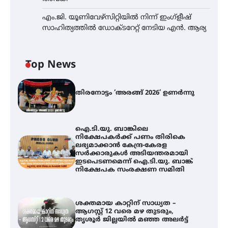
എം.ജി. യൂണിവേഴ്‌സിറ്റിയിൽ നിന്ന് ഇംഗ്ളീഷ്
സാഹിത്യത്തിൽ ഡോക്ടറേറ്റ് നേടിയ എൻ. ആര്യ
Top News
തിരനോട്ടം ‘അരങ്ങ് 2026’ ഉണർന്നു
ഐ.ടി.യു. ബാങ്കിലെ
നിക്ഷേപകർക്ക് പണം തിരികെ
ലഭ്യമാക്കാൻ കേന്ദ്ര-കേരള
സർക്കാരുകൾ അടിയന്തരമായി
ഇടപെടണമെന്ന് ഐ.ടി.യു. ബാങ്ക്
നിക്ഷേപക സംരക്ഷണ സമിതി
ശക്തമായ കാറ്റിന് സാധ്യത –
ആഗസ്റ്റ് 12 വരെ മഴ തുടരും,
തൃശൂർ ജില്ലയിൽ മഞ്ഞ അലർട്ട്