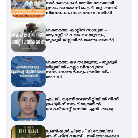
സർക്കാരുകൾ അടിയന്തരമായി
ഇടപെടണമെന്ന് ഐ.ടി.യു. ബാങ്ക്
നിക്ഷേപക സംരക്ഷണ സമിതി
ശക്തമായ കാറ്റിന് സാധ്യത –
ആഗസ്റ്റ് 12 വരെ മഴ തുടരും,
തൃശൂർ ജില്ലയിൽ മഞ്ഞ അലർട്ട്
ശക്തമായ മഴ തുടരുന്നു – തൃശൂർ
ജില്ലയിൽ എല്ലാ വിദ്യാഭ്യാസ
സ്ഥാപനങ്ങൾക്കും ശനിയാഴ്ച
അവധി
എം.ജി. യൂണിവേഴ്‌സിറ്റിയിൽ നിന്ന്
ഇംഗ്ളീഷ് സാഹിത്യത്തിൽ
ഡോക്ടറേറ്റ് നേടിയ എൻ. ആര്യ
ട്യുണീഷ്യൻ ചിത്രം ” ദി വോയിസ്
ഓഫ് ഹിന്ദ് റജബ് ” ഇരിങ്ങാലക്കുട