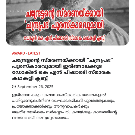
AWARD
LATEST
ചന്ദ്രേട്ടൻ്റെ സ്മരണയ്ക്കായി “ചന്ദ്രപ്രഭ”
പുരസ്കാരവുമായി ഇരിങ്ങാലക്കുട
ഡോക്ടർ കെ എൻ പിഷാരടി സ്മാരക
കഥകളി ക്ലബ്ബ്
September 26, 2025
ഇരിങ്ങാലക്കുട : കലാസാംസ്കാരിക മേഖലകളിൽ
പതിറ്റാണ്ടുകൾനീണ്ട സംഘാടകമികവ് പുലർത്തുകയും,
പ്രയോക്താക്കൾക്കും അനുവാചകർക്കും
ആതിഥേയർക്കും സർവ്വോപരി, കലയ്ക്കും കാലത്തിൻ്റെ
വക്താവായി അനുഗുണമായ…