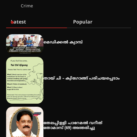
കോമേഴ്സ് എക്സ്പോയുമായി
Crime
എസ് എൻ ഹയർ സെക്കൻഡറി
വിദ്യാർത്ഥികൾ
Latest
Popular
സർഗ്ഗസാഹിതി- കവിതാസംഗമം
2026 കവിതാ ചർച്ച കാട്ടൂർ, ടി. കെ.
മെഡിക്കൽ ക്യാമ്പ്
ബാലൻ ഹാളിൽ 16ന്
ഇടത്തരം മഴയ്ക്കും കാറ്റിനും
സാധ്യത ഇരിങ്ങാലക്കുടയിൽ 4.4
തായ് ചി – ക്വിഗോങ്ങ് പരിചയപ്പെടാം
മില്ലി മീറ്റർ മഴ ലഭിച്ചു
ഐ.ഐ.ടി മദ്രാസ്സിൽ നിന്നും
ഡോക്ടറേറ്റ് – ഇരിങ്ങാലക്കുട
സ്വദേശി ആതിര എം കെ യുടെ
നേട്ടം പ്രതിസന്ധികളോട് പൊരുതി
തേലപ്പിളളി പാറേമൽ വറീത്
തോമാസ് (69) അന്തരിച്ചു