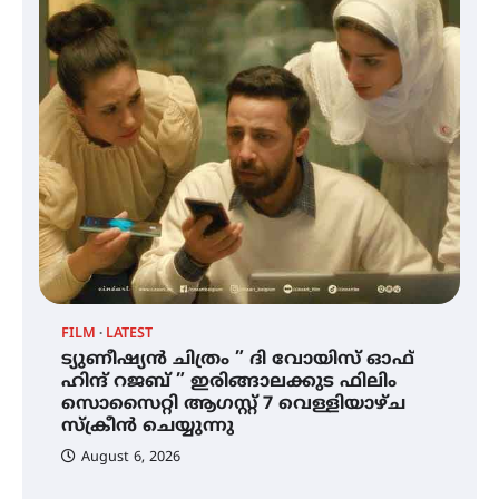
കോമേഴ്സ് എക്സ്പോയുമായി
സ
എസ് എൻ ഹയർ സെക്കൻഡറി
അ
വിദ്യാർത്ഥികൾ
സർഗ്ഗസാഹിതി- കവിതാസംഗമം
2026 കവിതാ ചർച്ച കാട്ടൂർ, ടി. കെ.
ബാലൻ ഹാളിൽ 16ന്
ഇടത്തരം മഴയ്ക്കും കാറ്റിനും
സാധ്യത ഇരിങ്ങാലക്കുടയിൽ 4.4
മില്ലി മീറ്റർ മഴ ലഭിച്ചു
FILM
LATEST
ട്യുണീഷ്യൻ ചിത്രം ” ദി വോയിസ് ഓഫ്
ഐ.ഐ.ടി മദ്രാസ്സിൽ നിന്നും
ഹിന്ദ് റജബ് ” ഇരിങ്ങാലക്കുട ഫിലിം
ഡോക്ടറേറ്റ് – ഇരിങ്ങാലക്കുട
സൊസൈറ്റി ആഗസ്റ്റ് 7 വെള്ളിയാഴ്ച
സ്വദേശി ആതിര എം കെ യുടെ
നേട്ടം പ്രതിസന്ധികളോട് പൊരുതി
സ്‌ക്രീൻ ചെയ്യുന്നു
August 6, 2026
ട്യുണീഷ്യൻ ചിത്രം ” ദി വോയിസ്