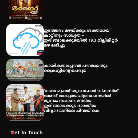
തേലപ്പിളളി പാറേമൽ വറീത്
തോമാസ് (69) അന്തരിച്ചു
ഇടത്തരം മഴയ്ക്കും ശക്തമായ
കാറ്റിനും സാധ്യത –
ഇരിങ്ങാലക്കുടയിൽ 19.3 മില്ലിമീറ്റർ
മഴ ലഭിച്ചു
കായികതലപ്പത്ത് പത്താമതും
ക്രൈസ്റ്റിന്റെ പെരുമ
‘നഷാ മുക്ത് യുവ ഫോർ വികസിത്
ഭാരത്’ ജലച്ചായചിത്രരചനയിൽ
മൂന്നാം സ്ഥാനം നേടിയ
ഇരിങ്ങാലക്കുട ഭാരതീയ
വിദ്യാഭവനിലെ ചിന്മയ് കെ
Get In Touch