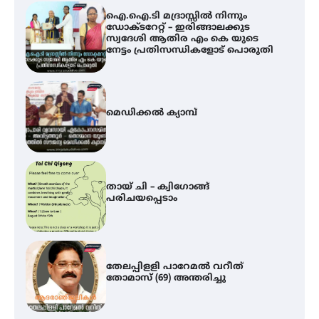
മെഡിക്കൽ ക്യാമ്പ്
തായ് ചി – ക്വിഗോങ്ങ്
പരിചയപ്പെടാം
തേലപ്പിളളി പാറേമൽ വറീത്
തോമാസ് (69) അന്തരിച്ചു
സർഗ്ഗസാഹിതി- കവിതാസംഗമം
2026 കവിതാ ചർച്ച കാട്ടൂർ, ടി. കെ.
ബാലൻ ഹാളിൽ 16ന്