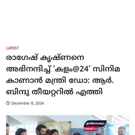
LATEST
രാഗേഷ് കൃഷ്ണനെ
അഭിനന്ദിച്ച് ‘കളം@24’ സിനിമ
കാണാൻ മന്ത്രി ഡോ: ആർ.
ബിന്ദു തീയറ്ററിൽ എത്തി
December 8, 2024