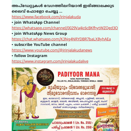
അപ്ഡേറ്റുകൾ വേഗത്തിലറിയാൻ ഇരിങ്ങാലക്കുട
ലൈവ് ഫോളോ ചെയ്യൂ …
https://www.facebook.com/irinjalakuda
▪
join WhatsApp Channel
https://whatsapp.com/channel/0029Va4ic6cBKfhytWZQed3O
▪
join WhatsApp News Group
https://chat.whatsapp.com/K3Ng4NRYDBR7baLXByhAEa
▪
subscribe YouTube channel
https://www.youtube.com/@irinjalakudanews
▪
follow Instagram
https://www.instagram.com/irinjalakudalive