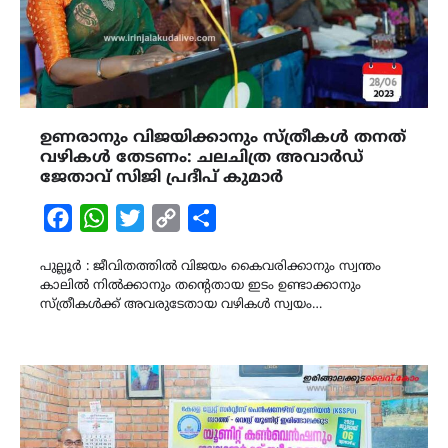
ഉണരാനും വിജയിക്കാനും സ്ത്രീകൾ തനത്
വഴികൾ തേടണം: ചലചിത്ര അവാർഡ്‌
ജേതാവ് സിജി പ്രദീപ് കുമാർ
Facebook
WhatsApp
Twitter
Copy
Share
Link
പുല്ലൂർ : ജീവിതത്തിൽ വിജയം കൈവരിക്കാനും സ്വന്തം
കാലിൽ നിൽക്കാനും തന്‍റെതായ ഇടം ഉണ്ടാക്കാനും
സ്ത്രീകൾക്ക് അവരുടേതായ വഴികൾ സ്വയം…