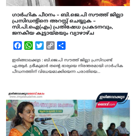
ഗാർഹിക പീഠനം – ബി.ജെ.പി സൗത്ത് ജില്ലാ
പ്രസിഡൻ്റിനെ അറസ്റ്റ് ചെയ്യുക –
സി.പി.ഐ(എം) പ്രതിഷേധ പ്രകടനവും,
ജനകീയ കൂട്ടായ്മയും വ്യാഴാഴ്ച
Facebook
WhatsApp
Twitter
Copy
Share
Link
ഇരിങ്ങാലക്കുട : ബി.ജെ.പി സൗത്ത് ജില്ലാ പ്രസിഡണ്ട്
എ.ആർ. ശ്രീകുമാർ തൻ്റെ ഭാര്യയെ നിരന്തരമായി ഗാർഹിക
പീഡനത്തിന് വിധേയമാക്കിയെന്ന പരാതിയെ…