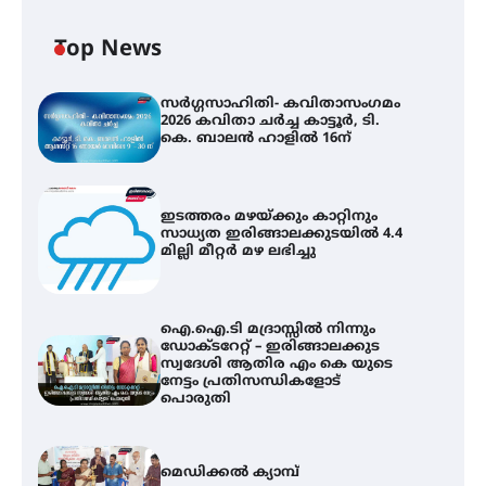
Top News
സർഗ്ഗസാഹിതി- കവിതാസംഗമം
2026 കവിതാ ചർച്ച കാട്ടൂർ, ടി.
കെ. ബാലൻ ഹാളിൽ 16ന്
ഇടത്തരം മഴയ്ക്കും കാറ്റിനും
സാധ്യത ഇരിങ്ങാലക്കുടയിൽ 4.4
മില്ലി മീറ്റർ മഴ ലഭിച്ചു
ഐ.ഐ.ടി മദ്രാസ്സിൽ നിന്നും
ഡോക്ടറേറ്റ് – ഇരിങ്ങാലക്കുട
സ്വദേശി ആതിര എം കെ യുടെ
നേട്ടം പ്രതിസന്ധികളോട്
പൊരുതി
മെഡിക്കൽ ക്യാമ്പ്