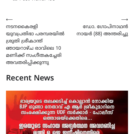
Post
⟵
⟶
നടനകൈരളി
ഡോ. ഗോപിനാഥന്‍
navigation
യുവപ്രതിഭാ പരമ്പരയിൽ
നായര്‍ (88) അന്തരിച്ചു
ശ്രുതി ശ്രീകാന്ത്
ഞായറാഴ്ച രാവിലെ 10
മണിക്ക് സംഗീതകച്ചേരി
അവതരിപ്പിക്കുന്നു
Recent News