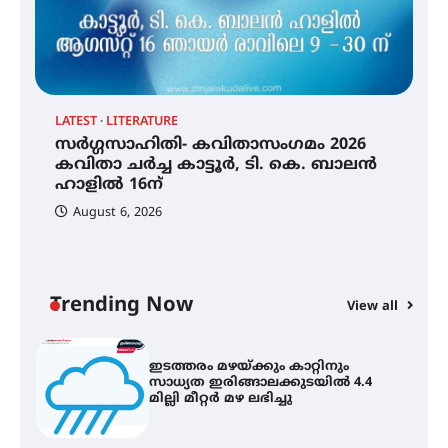
തേലപ്പിളളി പാറേമൽ വറീത്
തോമാസ് (69) അന്തരിച്ചു
LATEST
LITERATURE
സർഗ്ഗസാഹിതി- കവിതാസംഗമം 2026
സർഗ്ഗസാഹിതി- കവിതാസംഗമം
2026 കവിതാ ചർച്ച കാട്ടൂർ, ടി. കെ.
കവിതാ ചർച്ച കാട്ടൂർ, ടി. കെ. ബാലൻ
ബാലൻ ഹാളിൽ 16ന്
ഹാളിൽ 16ന്
August 6, 2026
C
ഇടത്തരം മഴയ്ക്കും കാറ്റിനും
ഇ
സാധ്യത ഇരിങ്ങാലക്കുടയിൽ 4.4
ഇ
മില്ലി മീറ്റർ മഴ ലഭിച്ചു
ല
Trending Now
View all
ഐ.ഐ.ടി മദ്രാസ്സിൽ നിന്നും
ഡോക്ടറേറ്റ് – ഇരിങ്ങാലക്കുട
സ്വദേശി ആതിര എം കെ യുടെ
നേട്ടം പ്രതിസന്ധികളോട് പൊരുതി