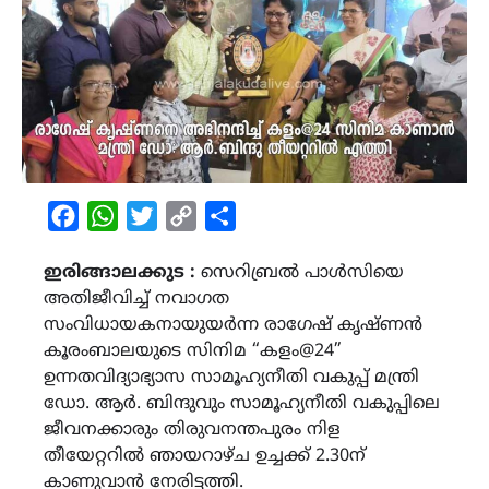
Facebook
WhatsApp
Twitter
Copy
Share
Link
ഇരിങ്ങാലക്കുട :
സെറിബ്രൽ പാൾസിയെ
അതിജീവിച്ച് നവാഗത
സംവിധായകനായുയർന്ന രാഗേഷ് കൃഷ്ണൻ
കൂരംബാലയുടെ സിനിമ “കളം@24”
ഉന്നതവിദ്യാഭ്യാസ സാമൂഹ്യനീതി വകുപ്പ് മന്ത്രി
ഡോ. ആർ. ബിന്ദുവും സാമൂഹ്യനീതി വകുപ്പിലെ
ജീവനക്കാരും തിരുവനന്തപുരം നിള
തീയേറ്ററിൽ ഞായറാഴ്ച ഉച്ചക്ക് 2.30ന്
കാണുവാൻ നേരിട്ടത്തി.