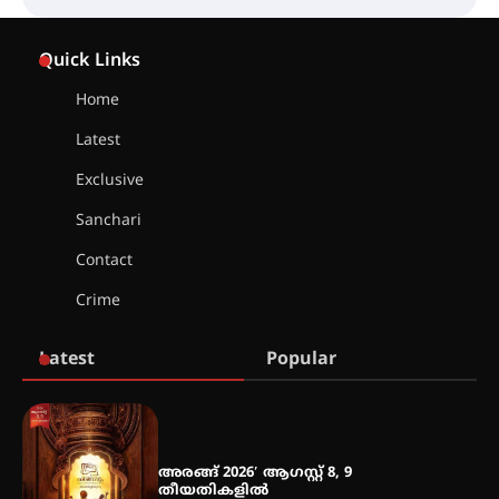
ഇടത്തരം മഴയ്ക്കും കാറ്റിനും
സാധ്യത ഇരിങ്ങാലക്കുടയിൽ 4.4
Quick Links
മില്ലി മീറ്റർ മഴ ലഭിച്ചു
Home
Latest
ഐ.ഐ.ടി മദ്രാസ്സിൽ നിന്നും
ഡോക്ടറേറ്റ് – ഇരിങ്ങാലക്കുട
Exclusive
സ്വദേശി ആതിര എം കെ യുടെ
നേട്ടം പ്രതിസന്ധികളോട് പൊരുതി
Sanchari
Contact
Crime
മെഡിക്കൽ ക്യാമ്പ്
Latest
Popular
തായ് ചി – ക്വിഗോങ്ങ്
പരിചയപ്പെടാം
അരങ്ങ് 2026′ ആഗസ്റ്റ് 8, 9
തീയതികളിൽ