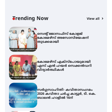
ട്യുണീഷ്യൻ ചിത്രം ” ദി വോയിസ്
ഓഫ് ഹിന്ദ് റജബ് ” ഇരിങ്ങാലക്കുട
ഫിലിം സൊസൈറ്റി ആഗസ്റ്റ് 7
വെള്ളിയാഴ്ച സ്‌ക്രീൻ ചെയ്യുന്നു
Trending Now
View all
സെന്റ് ജോസഫ്സ് കോളജ്
കോമേഴ്‌സ് അസോസിയേഷന്
തുടക്കമായി
കോമേഴ്സ് എക്സ്പോയുമായി
എസ് എൻ ഹയർ സെക്കൻഡറി
വിദ്യാർത്ഥികൾ
സർഗ്ഗസാഹിതി- കവിതാസംഗമം
2026 കവിതാ ചർച്ച കാട്ടൂർ, ടി. കെ.
ബാലൻ ഹാളിൽ 16ന്