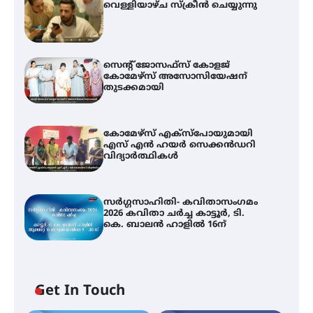
വെള്ളിയാഴ്ച സ്‌ക്രീൻ ചെയ്യുന്നു
സെന്റ് ജോസഫ്സ് കോളജ്
കോമേഴ്‌സ് അസോസിയേഷന്
തുടക്കമായി
കോമേഴ്സ് എക്സ്പോയുമായി
എസ് എൻ ഹയർ സെക്കൻഡറി
വിദ്യാർത്ഥികൾ
സർഗ്ഗസാഹിതി- കവിതാസംഗമം
2026 കവിതാ ചർച്ച കാട്ടൂർ, ടി.
കെ. ബാലൻ ഹാളിൽ 16ന്
Get In Touch