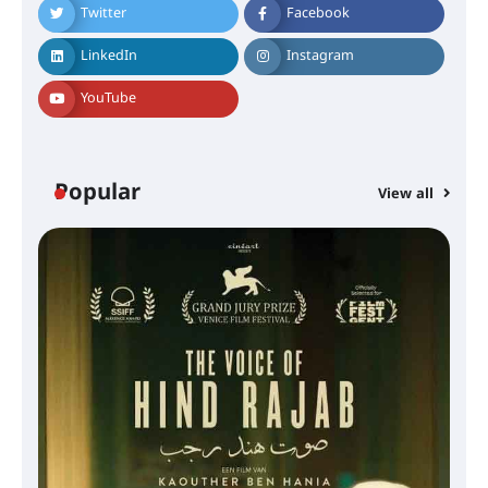
Twitter
Facebook
LinkedIn
Instagram
YouTube
Popular
View all
സെന്റ് ജോസഫ്സ് കോളജ്
കോമേഴ്‌സ് അസോസിയേഷന്
തുടക്കമായി