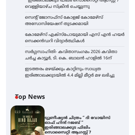
” ഇരിങ്ങാലക്കുട ഫിലിം സൊസൈറ്റി ആഗസ്റ്റ് 7
വെള്ളിയാഴ്ച സ്‌ക്രീൻ ചെയ്യുന്നു
സെന്റ് ജോസഫ്സ് കോളജ് കോമേഴ്‌സ്
അസോസിയേഷന് തുടക്കമായി
കോമേഴ്സ് എക്സ്പോയുമായി എസ് എൻ ഹയർ
സെക്കൻഡറി വിദ്യാർത്ഥികൾ
സർഗ്ഗസാഹിതി- കവിതാസംഗമം 2026 കവിതാ
ചർച്ച കാട്ടൂർ, ടി. കെ. ബാലൻ ഹാളിൽ 16ന്
ഇടത്തരം മഴയ്ക്കും കാറ്റിനും സാധ്യത
ഇരിങ്ങാലക്കുടയിൽ 4.4 മില്ലി മീറ്റർ മഴ ലഭിച്ചു
Top News
ട്യുണീഷ്യൻ ചിത്രം ” ദി വോയിസ്
ഓഫ് ഹിന്ദ് റജബ് ”
ഇരിങ്ങാലക്കുട ഫിലിം
സൊസൈറ്റി ആഗസ്റ്റ് 7