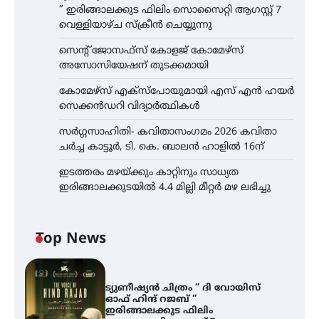
” ഇരിങ്ങാലക്കുട ഫിലിം സൊസൈറ്റി ആഗസ്റ്റ് 7
വെള്ളിയാഴ്ച സ്‌ക്രീൻ ചെയ്യുന്നു
സെന്റ് ജോസഫ്സ് കോളജ് കോമേഴ്‌സ്
അസോസിയേഷന് തുടക്കമായി
കോമേഴ്സ് എക്സ്പോയുമായി എസ് എൻ ഹയർ
സെക്കൻഡറി വിദ്യാർത്ഥികൾ
സർഗ്ഗസാഹിതി- കവിതാസംഗമം 2026 കവിതാ
ചർച്ച കാട്ടൂർ, ടി. കെ. ബാലൻ ഹാളിൽ 16ന്
ഇടത്തരം മഴയ്ക്കും കാറ്റിനും സാധ്യത
ഇരിങ്ങാലക്കുടയിൽ 4.4 മില്ലി മീറ്റർ മഴ ലഭിച്ചു
Top News
ട്യുണീഷ്യൻ ചിത്രം ” ദി വോയിസ്
ഓഫ് ഹിന്ദ് റജബ് ”
ഇരിങ്ങാലക്കുട ഫിലിം