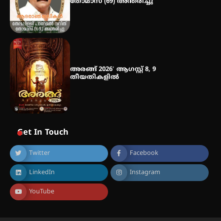
തോമാസ് (69) അന്തരിച്ചു
അരങ്ങ് 2026′ ആഗസ്റ്റ് 8, 9
തീയതികളിൽ
Get In Touch
Twitter
Facebook
LinkedIn
Instagram
YouTube