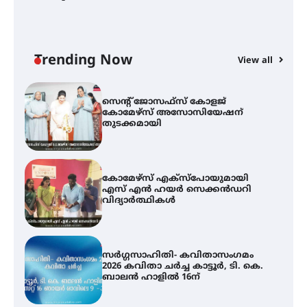
ട്യുണീഷ്യൻ ചിത്രം ” ദി വോയിസ്
ഓഫ് ഹിന്ദ് റജബ് ” ഇരിങ്ങാലക്കുട
ഫിലിം സൊസൈറ്റി ആഗസ്റ്റ് 7
വെള്ളിയാഴ്ച സ്‌ക്രീൻ ചെയ്യുന്നു
Trending Now
View all
സെന്റ് ജോസഫ്സ് കോളജ്
കോമേഴ്‌സ് അസോസിയേഷന്
തുടക്കമായി
കോമേഴ്സ് എക്സ്പോയുമായി
എസ് എൻ ഹയർ സെക്കൻഡറി
വിദ്യാർത്ഥികൾ
സർഗ്ഗസാഹിതി- കവിതാസംഗമം
2026 കവിതാ ചർച്ച കാട്ടൂർ, ടി. കെ.
ബാലൻ ഹാളിൽ 16ന്