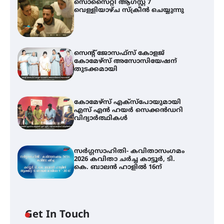
സൊസൈറ്റി ആഗസ്റ്റ് 7
വെള്ളിയാഴ്ച സ്‌ക്രീൻ ചെയ്യുന്നു
സെന്റ് ജോസഫ്സ് കോളജ്
കോമേഴ്‌സ് അസോസിയേഷന്
തുടക്കമായി
കോമേഴ്സ് എക്സ്പോയുമായി
എസ് എൻ ഹയർ സെക്കൻഡറി
വിദ്യാർത്ഥികൾ
സർഗ്ഗസാഹിതി- കവിതാസംഗമം
2026 കവിതാ ചർച്ച കാട്ടൂർ, ടി.
കെ. ബാലൻ ഹാളിൽ 16ന്
Get In Touch