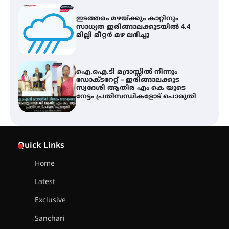
ഇടത്തരം മഴയ്ക്കും കാറ്റിനും
സാധ്യത ഇരിങ്ങാലക്കുടയിൽ 4.4
മില്ലി മീറ്റർ മഴ ലഭിച്ചു
ഐ.ഐ.ടി മദ്രാസ്സിൽ നിന്നും
ഡോക്ടറേറ്റ് – ഇരിങ്ങാലക്കുട
സ്വദേശി ആതിര എം കെ യുടെ
നേട്ടം പ്രതിസന്ധികളോട് പൊരുതി
ട്യുണീഷ്യൻ ചിത്രം ” ദി വോയിസ്
ഓഫ് ഹിന്ദ് റജബ് ” ഇരിങ്ങാലക്കുട
Quick Links
ഫിലിം സൊസൈറ്റി ആഗസ്റ്റ് 7
വെള്ളിയാഴ്ച സ്‌ക്രീൻ ചെയ്യുന്നു
Home
Latest
സെന്റ് ജോസഫ്സ് കോളജ്
കോമേഴ്‌സ് അസോസിയേഷന്
Exclusive
തുടക്കമായി
Sanchari