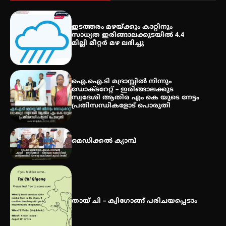
കോമേഴ്സ് എക്സ്പോയുമായി
എസ് എൻ ഹയർ സെക്കൻഡറി
ഇടത്തരം മഴയ്ക്കും കാറ്റിനും
വിദ്യാർത്ഥികൾ
സാധ്യത ഇരിങ്ങാലക്കുടയിൽ 4.4
മില്ലി മീറ്റർ മഴ ലഭിച്ചു
സർഗ്ഗസാഹിതി- കവിതാസംഗമം
2026 കവിതാ ചർച്ച കാട്ടൂർ, ടി. കെ.
ഐ.ഐ.ടി മദ്രാസ്സിൽ നിന്നും
ബാലൻ ഹാളിൽ 16ന്
ഡോക്ടറേറ്റ് – ഇരിങ്ങാലക്കുട
സ്വദേശി ആതിര എം കെ യുടെ നേട്ടം
പ്രതിസന്ധികളോട് പൊരുതി
മെഡിക്കൽ ക്യാമ്പ്
തായ് ചി – ക്വിഗോങ്ങ് പരിചയപ്പെടാം