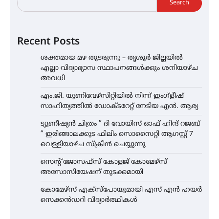
Search
Recent Posts
ശക്തമായ മഴ തുടരുന്നു – തൃശൂർ ജില്ലയിൽ
എല്ലാ വിദ്യാഭ്യാസ സ്ഥാപനങ്ങൾക്കും ശനിയാഴ്ച
അവധി
എം.ജി. യൂണിവേഴ്‌സിറ്റിയിൽ നിന്ന് ഇംഗ്ളീഷ്
സാഹിത്യത്തിൽ ഡോക്ടറേറ്റ് നേടിയ എൻ. ആര്യ
ട്യുണീഷ്യൻ ചിത്രം ” ദി വോയിസ് ഓഫ് ഹിന്ദ് റജബ്
” ഇരിങ്ങാലക്കുട ഫിലിം സൊസൈറ്റി ആഗസ്റ്റ് 7
വെള്ളിയാഴ്ച സ്‌ക്രീൻ ചെയ്യുന്നു
സെന്റ് ജോസഫ്സ് കോളജ് കോമേഴ്‌സ്
അസോസിയേഷന് തുടക്കമായി
കോമേഴ്സ് എക്സ്പോയുമായി എസ് എൻ ഹയർ
സെക്കൻഡറി വിദ്യാർത്ഥികൾ