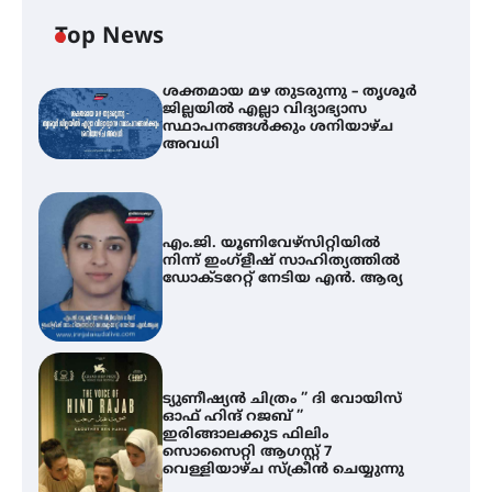
Top News
ശക്തമായ മഴ തുടരുന്നു – തൃശൂർ
ജില്ലയിൽ എല്ലാ വിദ്യാഭ്യാസ
സ്ഥാപനങ്ങൾക്കും ശനിയാഴ്ച
അവധി
എം.ജി. യൂണിവേഴ്‌സിറ്റിയിൽ
നിന്ന് ഇംഗ്ളീഷ് സാഹിത്യത്തിൽ
ഡോക്ടറേറ്റ് നേടിയ എൻ. ആര്യ
ട്യുണീഷ്യൻ ചിത്രം ” ദി വോയിസ്
ഓഫ് ഹിന്ദ് റജബ് ”
ഇരിങ്ങാലക്കുട ഫിലിം
സൊസൈറ്റി ആഗസ്റ്റ് 7
വെള്ളിയാഴ്ച സ്‌ക്രീൻ ചെയ്യുന്നു