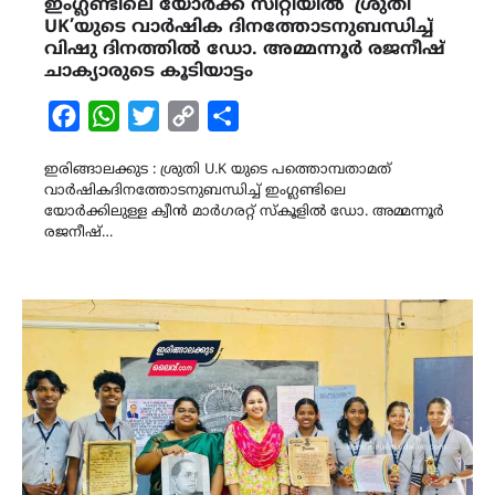
ഇംഗ്ലണ്ടിലെ യോർക്ക് സിറ്റിയിൽ ‘ശ്രുതി
UK’യുടെ വാർഷിക ദിനത്തോടനുബന്ധിച്ച്
വിഷു ദിനത്തിൽ ഡോ. അമ്മന്നൂർ രജനീഷ്
ചാക്യാരുടെ കൂടിയാട്ടം
Facebook
WhatsApp
Twitter
Copy
Share
Link
ഇരിങ്ങാലക്കുട : ശ്രുതി U.K യുടെ പത്തൊമ്പതാമത്
വാർഷികദിനത്തോടനുബന്ധിച്ച് ഇംഗ്ലണ്ടിലെ
യോർക്കിലുള്ള ക്വീൻ മാർഗരറ്റ് സ്കൂളിൽ ഡോ. അമ്മന്നൂർ
രജനീഷ്…