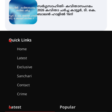
ശക്തമായ മഴ തുടരുന്നു – തൃശൂർ
ജില്ലയിൽ എല്ലാ വിദ്യാഭ്യാസ
സ്ഥാപനങ്ങൾക്കും ശനിയാഴ്ച
അവധി
എം.ജി. യൂണിവേഴ്‌സിറ്റിയിൽ നിന്ന്
ഇംഗ്ളീഷ് സാഹിത്യത്തിൽ
Quick Links
ഡോക്ടറേറ്റ് നേടിയ എൻ. ആര്യ
Home
Latest
ട്യുണീഷ്യൻ ചിത്രം ” ദി വോയിസ്
ഓഫ് ഹിന്ദ് റജബ് ” ഇരിങ്ങാലക്കുട
Exclusive
ഫിലിം സൊസൈറ്റി ആഗസ്റ്റ് 7
വെള്ളിയാഴ്ച സ്‌ക്രീൻ ചെയ്യുന്നു
Sanchari
Contact
സെന്റ് ജോസഫ്സ് കോളജ്
Crime
കോമേഴ്‌സ് അസോസിയേഷന്
തുടക്കമായി
Latest
Popular