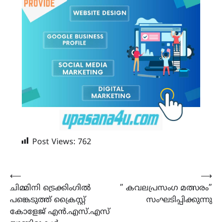
Post Views:
762
Post
⟵
⟶
ചിമ്മിനി ട്രെക്കിംഗിൽ
” കവലപ്രസംഗ മത്സരം”
navigation
പങ്കെടുത്ത്‌ ക്രൈസ്റ്റ്
സംഘടിപ്പിക്കുന്നു
കോളേജ് എൻ.എസ്.എസ്