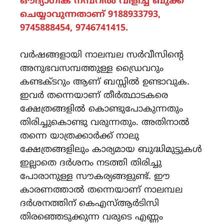
ഔദ്യാഗിക നമ്പറിൽ വിളിച്ച് ബുക്ക്
ചെയ്യാവുന്നതാണ് 9188933793,
9745888454, 9746741415.
വർഷങ്ങളായി നാലമ്പല സർവീസിന്റെ
അനുഭവസമ്പത്തുള്ള ഡ്രൈവറും
കണ്ടക്ടറും ആണ് ബസ്സിൽ ഉണ്ടാവുക.
ഇവർ തന്നെയാണ് തീർത്ഥാടകരെ
ക്ഷേത്രങ്ങളിൽ കൊണ്ടുപോകുന്നതും
തിരിച്ചുകൊണ്ടു വരുന്നതും. അതിനാൽ
തന്നെ യാത്രക്കാർക്ക് നാലു
ക്ഷേത്രങ്ങളിലും കാര്യമായ ബുദ്ധിമുട്ടുകൾ
ഇല്ലാതെ ദർശനം നടത്തി തിരിച്ചു
പോരാനുള്ള സൗകര്യങ്ങളുണ്ട്. ഈ
കാരണത്താൽ തന്നെയാണ് നാലമ്പല
ദർശനത്തിന് കെഎസ്ആർടിസി
തിരഞ്ഞെടുക്കുന്ന വരുടെ എണ്ണം