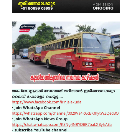
അപ്ഡേറ്റുകൾ വേഗത്തിലറിയാൻ ഇരിങ്ങാലക്കുട
ലൈവ് ഫോളോ ചെയ്യൂ …
https://www.facebook.com/irinjalakuda
▪
join WhatsApp Channel
https://whatsapp.com/channel/0029Va4ic6cBKfhytWZQed3O
▪
join WhatsApp News Group
https://chat.whatsapp.com/K3Ng4NRYDBR7baLXByhAEa
▪
subscribe YouTube channel