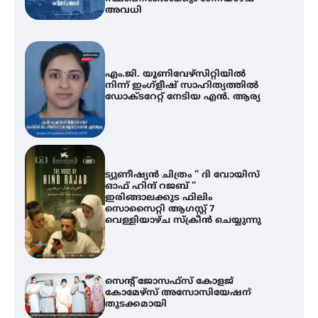
അവധി
എം.ജി. യൂണിവേഴ്‌സിറ്റിയിൽ
നിന്ന് ഇംഗ്ളീഷ് സാഹിത്യത്തിൽ
ഡോക്ടറേറ്റ് നേടിയ എൻ. ആര്യ
ട്യുണീഷ്യൻ ചിത്രം ” ദി വോയിസ്
ഓഫ് ഹിന്ദ് റജബ് ”
ഇരിങ്ങാലക്കുട ഫിലിം
സൊസൈറ്റി ആഗസ്റ്റ് 7
വെള്ളിയാഴ്ച സ്‌ക്രീൻ ചെയ്യുന്നു
സെന്റ് ജോസഫ്സ് കോളജ്
കോമേഴ്‌സ് അസോസിയേഷന്
തുടക്കമായി