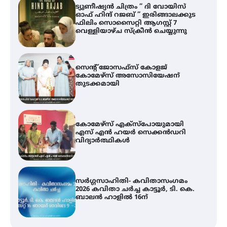
ട്യുണീഷ്യൻ ചിത്രം ” ദി വോയിസ്
ഓഫ് ഹിന്ദ് റജബ് ” ഇരിങ്ങാലക്കുട
ഫിലിം സൊസൈറ്റി ആഗസ്റ്റ് 7
വെള്ളിയാഴ്ച സ്‌ക്രീൻ ചെയ്യുന്നു
സെന്റ് ജോസഫ്സ് കോളജ്
കോമേഴ്‌സ് അസോസിയേഷന്
തുടക്കമായി
കോമേഴ്സ് എക്സ്പോയുമായി
എസ് എൻ ഹയർ സെക്കൻഡറി
വിദ്യാർത്ഥികൾ
സർഗ്ഗസാഹിതി- കവിതാസംഗമം
2026 കവിതാ ചർച്ച കാട്ടൂർ, ടി. കെ.
ബാലൻ ഹാളിൽ 16ന്