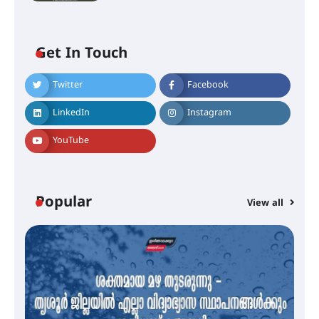
Get In Touch
Twitter
Facebook
എം.ജി. യൂണിവേഴ്‌സിറ്റിയിൽ നിന്ന്
ഇംഗ്ളീഷ് സാഹിത്യത്തിൽ
LinkedIn
Instagram
ഡോക്ടറേറ്റ് നേടിയ എൻ. ആര്യ
YouTube
ട്യുണീഷ്യൻ ചിത്രം ” ദി വോയിസ്
ഓഫ് ഹിന്ദ് റജബ് ” ഇരിങ്ങാലക്കുട
ഫിലിം സൊസൈറ്റി ആഗസ്റ്റ് 7
Popular
View all
വെള്ളിയാഴ്ച സ്‌ക്രീൻ ചെയ്യുന്നു
സെന്റ് ജോസഫ്സ് കോളജ്
കോമേഴ്‌സ് അസോസിയേഷന്
തുടക്കമായി