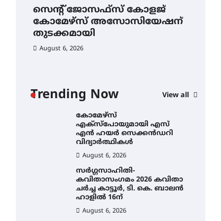
സെന്റ് ജോസഫ്സ് കോളജ്
ക
മെഡിക്കൽ ക്യാമ്പ്
കോമേഴ്‌സ് അസോസിയേഷന്
എ
തുടക്കമായി
August 5, 2026
ഹ
വി
August 6, 2026
സെന്റ് ജോസഫ്സ് കോളജ്
Au
കോമേഴ്‌സ്
അസോസിയേഷന്
തുടക്കമായി
Trending Now
View all
August 6, 2026
കോമേഴ്സ്
എക്സ്പോയുമായി എസ്
എൻ ഹയർ സെക്കൻഡറി
വിദ്യാർത്ഥികൾ
August 6, 2026
ം
സർഗ്ഗസാഹിതി-
ൽ
കവിതാസംഗമം 2026 കവിതാ
ചർച്ച കാട്ടൂർ, ടി. കെ. ബാലൻ
ഹാളിൽ 16ന്
August 6, 2026