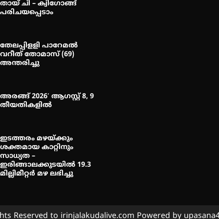
തായ് ചി – ക്വിഗോങ്ങ്
പരിചയപ്പെടാം
തേലപ്പിളളി പാറേമൽ
വറീത് തോമാസ് (69)
അന്തരിച്ചു
അരങ്ങ് 2026′ ആഗസ്റ്റ് 8, 9
തീയതികളിൽ
ഇടത്തരം മഴയ്ക്കും
ശക്തമായ കാറ്റിനും
സാധ്യത –
ഇരിങ്ങാലക്കുടയിൽ 19.3
മില്ലിമീറ്റർ മഴ ലഭിച്ചു
ghts Reserved to irinjalakudalive.com Powered by upasan