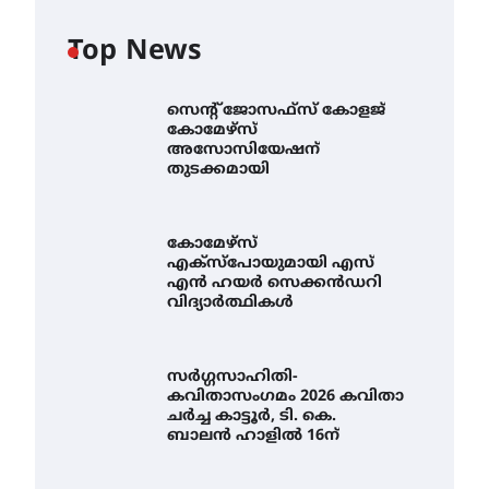
Top News
സെന്റ് ജോസഫ്സ് കോളജ്
കോമേഴ്‌സ്
അസോസിയേഷന്
തുടക്കമായി
കോമേഴ്സ്
എക്സ്പോയുമായി എസ്
എൻ ഹയർ സെക്കൻഡറി
വിദ്യാർത്ഥികൾ
സർഗ്ഗസാഹിതി-
കവിതാസംഗമം 2026 കവിതാ
ചർച്ച കാട്ടൂർ, ടി. കെ.
ബാലൻ ഹാളിൽ 16ന്