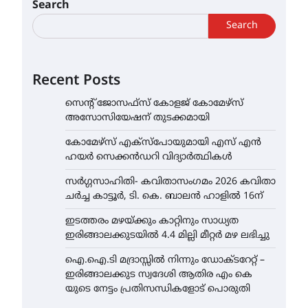
Search
Search
Recent Posts
സെന്റ് ജോസഫ്സ് കോളജ് കോമേഴ്‌സ്
അസോസിയേഷന് തുടക്കമായി
കോമേഴ്സ് എക്സ്പോയുമായി എസ് എൻ
ഹയർ സെക്കൻഡറി വിദ്യാർത്ഥികൾ
സർഗ്ഗസാഹിതി- കവിതാസംഗമം 2026 കവിതാ
ചർച്ച കാട്ടൂർ, ടി. കെ. ബാലൻ ഹാളിൽ 16ന്
ഇടത്തരം മഴയ്ക്കും കാറ്റിനും സാധ്യത
ഇരിങ്ങാലക്കുടയിൽ 4.4 മില്ലി മീറ്റർ മഴ ലഭിച്ചു
ഐ.ഐ.ടി മദ്രാസ്സിൽ നിന്നും ഡോക്ടറേറ്റ് –
ഇരിങ്ങാലക്കുട സ്വദേശി ആതിര എം കെ
യുടെ നേട്ടം പ്രതിസന്ധികളോട് പൊരുതി