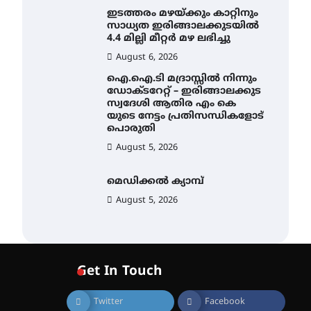
ഇടത്തരം മഴയ്ക്കും കാറ്റിനും
സാധ്യത ഇരിങ്ങാലക്കുടയിൽ
4.4 മില്ലി മീറ്റർ മഴ ലഭിച്ചു
August 6, 2026
ഐ.ഐ.ടി മദ്രാസ്സിൽ നിന്നും
ഡോക്ടറേറ്റ് – ഇരിങ്ങാലക്കുട
സ്വദേശി ആതിര എം കെ
യുടെ നേട്ടം പ്രതിസന്ധികളോട്
പൊരുതി
August 5, 2026
മെഡിക്കൽ ക്യാമ്പ്
August 5, 2026
സെന്റ് ജോസഫ്സ് കോളജ്
കോമേഴ്‌സ്
അസോസിയേഷന്
Get In Touch
തുടക്കമായി
August 6, 2026
Twitter
Facebook