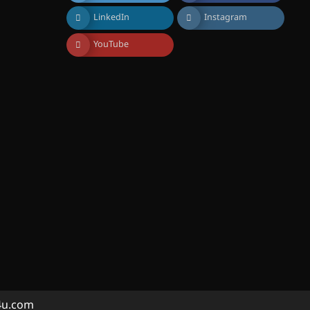
കോമേഴ്സ്
LinkedIn
Instagram
എക്സ്പോയുമായി എസ്
എൻ ഹയർ സെക്കൻഡറി
വിദ്യാർത്ഥികൾ
YouTube
August 6, 2026
സർഗ്ഗസാഹിതി-
കവിതാസംഗമം 2026 കവിതാ
ചർച്ച കാട്ടൂർ, ടി. കെ. ബാലൻ
ഹാളിൽ 16ന്
August 6, 2026
ഇടത്തരം മഴയ്ക്കും കാറ്റിനും
സാധ്യത ഇരിങ്ങാലക്കുടയിൽ
4.4 മില്ലി മീറ്റർ മഴ ലഭിച്ചു
August 6, 2026
ഐ.ഐ.ടി മദ്രാസ്സിൽ നിന്നും
ഡോക്ടറേറ്റ് – ഇരിങ്ങാലക്കുട
സ്വദേശി ആതിര എം കെ
യുടെ നേട്ടം പ്രതിസന്ധികളോട്
പൊരുതി
August 5, 2026
a4u.com