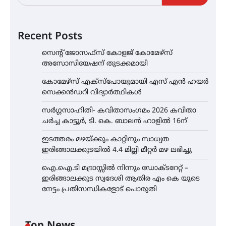
Recent Posts
സെന്റ് ജോസഫ്സ് കോളജ് കോമേഴ്‌സ്
അസോസിയേഷന് തുടക്കമായി
കോമേഴ്സ് എക്സ്പോയുമായി എസ് എൻ ഹയർ
സെക്കൻഡറി വിദ്യാർത്ഥികൾ
സർഗ്ഗസാഹിതി- കവിതാസംഗമം 2026 കവിതാ
ചർച്ച കാട്ടൂർ, ടി. കെ. ബാലൻ ഹാളിൽ 16ന്
ഇടത്തരം മഴയ്ക്കും കാറ്റിനും സാധ്യത
ഇരിങ്ങാലക്കുടയിൽ 4.4 മില്ലി മീറ്റർ മഴ ലഭിച്ചു
ഐ.ഐ.ടി മദ്രാസ്സിൽ നിന്നും ഡോക്ടറേറ്റ് –
ഇരിങ്ങാലക്കുട സ്വദേശി ആതിര എം കെ യുടെ
നേട്ടം പ്രതിസന്ധികളോട് പൊരുതി
Top News