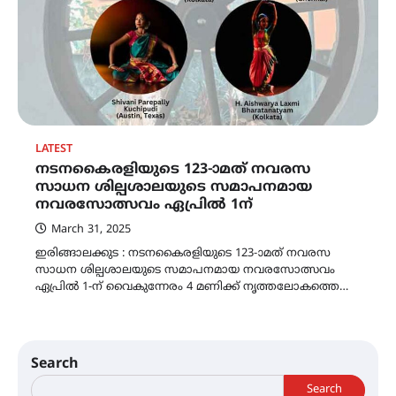
LATEST
നടനകൈരളിയുടെ 123-ാമത് നവരസ
സാധന ശില്പശാലയുടെ സമാപനമായ
നവരസോത്സവം ഏപ്രിൽ 1ന്
March 31, 2025
ഇരിങ്ങാലക്കുട : നടനകൈരളിയുടെ 123-ാമത് നവരസ
സാധന ശില്പശാലയുടെ സമാപനമായ നവരസോത്സവം
ഏപ്രിൽ 1-ന് വൈകുന്നേരം 4 മണിക്ക് നൃത്തലോകത്തെ…
Search
Search