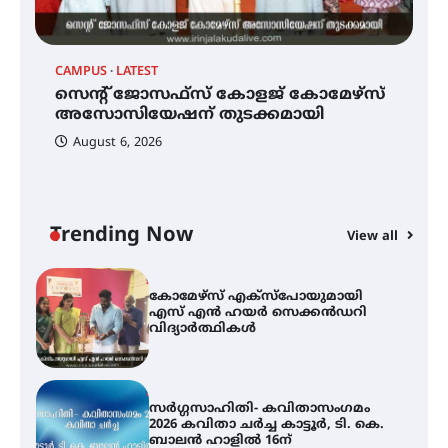
നേട്ടം പ്രതിസന്ധികളോട് പൊരുതി
CAMPUS
LATEST
C
മെഡിക്കൽ ക്യാമ്പ്
സെന്റ് ജോസഫ്സ് കോളജ് കോമേഴ്‌സ്
ക
അസോസിയേഷന് തുടക്കമായി
എ
വ
August 6, 2026
സെന്റ് ജോസഫ്സ് കോളജ്
കോമേഴ്‌സ് അസോസിയേഷന്
തുടക്കമായി
Trending Now
View all
കോമേഴ്സ് എക്സ്പോയുമായി
എസ് എൻ ഹയർ സെക്കൻഡറി
വിദ്യാർത്ഥികൾ
സർഗ്ഗസാഹിതി- കവിതാസംഗമം
2026 കവിതാ ചർച്ച കാട്ടൂർ, ടി. കെ.
ബാലൻ ഹാളിൽ 16ന്