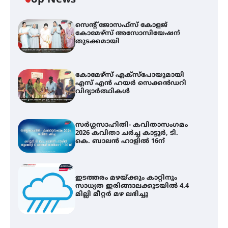
സെന്റ് ജോസഫ്സ് കോളജ്
കോമേഴ്‌സ് അസോസിയേഷന്
തുടക്കമായി
കോമേഴ്സ് എക്സ്പോയുമായി
എസ് എൻ ഹയർ സെക്കൻഡറി
വിദ്യാർത്ഥികൾ
സർഗ്ഗസാഹിതി- കവിതാസംഗമം
2026 കവിതാ ചർച്ച കാട്ടൂർ, ടി.
കെ. ബാലൻ ഹാളിൽ 16ന്
ഇടത്തരം മഴയ്ക്കും കാറ്റിനും
സാധ്യത ഇരിങ്ങാലക്കുടയിൽ 4.4
മില്ലി മീറ്റർ മഴ ലഭിച്ചു