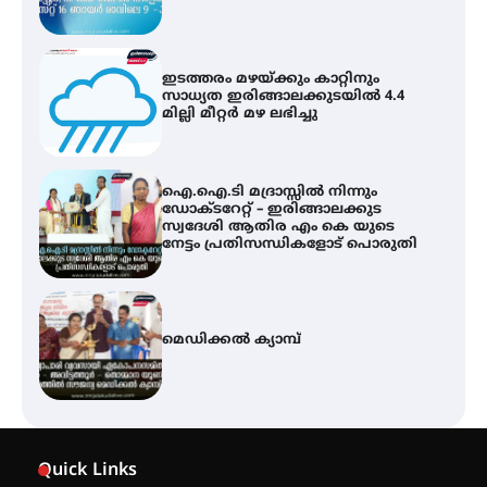
ഇടത്തരം മഴയ്ക്കും കാറ്റിനും
സാധ്യത ഇരിങ്ങാലക്കുടയിൽ 4.4
മില്ലി മീറ്റർ മഴ ലഭിച്ചു
ഐ.ഐ.ടി മദ്രാസ്സിൽ നിന്നും
ഡോക്ടറേറ്റ് – ഇരിങ്ങാലക്കുട
സ്വദേശി ആതിര എം കെ യുടെ
നേട്ടം പ്രതിസന്ധികളോട് പൊരുതി
മെഡിക്കൽ ക്യാമ്പ്
സെന്റ് ജോസഫ്സ് കോളജ്
കോമേഴ്‌സ് അസോസിയേഷന്
Quick Links
തുടക്കമായി