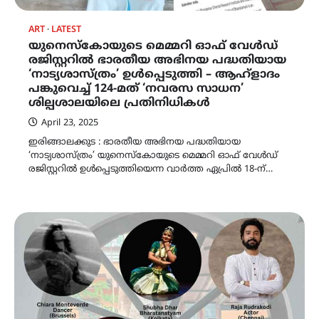
ART
LATEST
യുനെസ്കോയുടെ മെമ്മറി ഓഫ് വേൾഡ്
രജിസ്റ്ററിൽ ഭാരതീയ അഭിനയ പദ്ധതിയായ
‘നാട്യശാസ്ത്രം’ ഉൾപ്പെടുത്തി – ആഹ്ളാദം
പങ്കുവെച്ച് 124-മത് ‘നവരസ സാധന’
ശില്പശാലയിലെ പ്രതിനിധികൾ
April 23, 2025
ഇരിങ്ങാലക്കുട : ഭാരതീയ അഭിനയ പദ്ധതിയായ
‘നാട്യശാസ്ത്രം’ യുനെസ്കോയുടെ മെമ്മറി ഓഫ് വേൾഡ്
രജിസ്റ്ററിൽ ഉൾപ്പെടുത്തിയെന്ന വാർത്ത ഏപ്രിൽ 18-ന്…