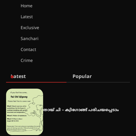
Home
Latest
കോമേഴ്സ് എക്സ്പോയുമായി
എസ് എൻ ഹയർ സെക്കൻഡറി
Exclusive
വിദ്യാർത്ഥികൾ
Sanchari
Contact
സർഗ്ഗസാഹിതി- കവിതാസംഗമം
Crime
2026 കവിതാ ചർച്ച കാട്ടൂർ, ടി. കെ.
ബാലൻ ഹാളിൽ 16ന്
Latest
Popular
ഇടത്തരം മഴയ്ക്കും കാറ്റിനും
സാധ്യത ഇരിങ്ങാലക്കുടയിൽ 4.4
മില്ലി മീറ്റർ മഴ ലഭിച്ചു
തായ് ചി – ക്വിഗോങ്ങ് പരിചയപ്പെടാം
ഐ.ഐ.ടി മദ്രാസ്സിൽ നിന്നും
ഡോക്ടറേറ്റ് – ഇരിങ്ങാലക്കുട
സ്വദേശി ആതിര എം കെ യുടെ