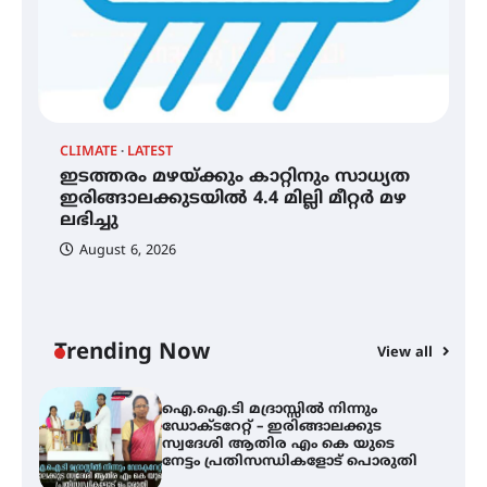
A
ഐ
അരങ്ങ് 2026′ ആഗസ്റ്റ് 8, 9
ഡ
തീയതികളിൽ
ആ
പ
CLIMATE
LATEST
ഇടത്തരം മഴയ്ക്കും കാറ്റിനും സാധ്യത
ഇടത്തരം മഴയ്ക്കും കാറ്റിനും
സാധ്യത ഇരിങ്ങാലക്കുടയിൽ 4.4
ഇരിങ്ങാലക്കുടയിൽ 4.4 മില്ലി മീറ്റർ മഴ
മില്ലി മീറ്റർ മഴ ലഭിച്ചു
ലഭിച്ചു
August 6, 2026
ഐ.ഐ.ടി മദ്രാസ്സിൽ നിന്നും
ഡോക്ടറേറ്റ് – ഇരിങ്ങാലക്കുട
സ്വദേശി ആതിര എം കെ യുടെ
നേട്ടം പ്രതിസന്ധികളോട് പൊരുതി
Trending Now
View all
മെഡിക്കൽ ക്യാമ്പ്