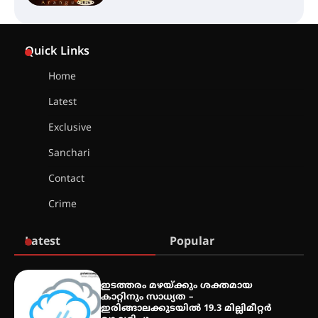
ഐ.ഐ.ടി മദ്രാസ്സിൽ നിന്നും
ഡോക്ടറേറ്റ് – ഇരിങ്ങാലക്കുട
Quick Links
സ്വദേശി ആതിര എം കെ യുടെ
നേട്ടം പ്രതിസന്ധികളോട് പൊരുതി
Home
Latest
Exclusive
മെഡിക്കൽ ക്യാമ്പ്
Sanchari
Contact
തായ് ചി – ക്വിഗോങ്ങ്
Crime
പരിചയപ്പെടാം
Latest
Popular
തേലപ്പിളളി പാറേമൽ വറീത്
ഇടത്തരം മഴയ്ക്കും ശക്തമായ
തോമാസ് (69) അന്തരിച്ചു
കാറ്റിനും സാധ്യത –
ഇരിങ്ങാലക്കുടയിൽ 19.3 മില്ലിമീറ്റർ