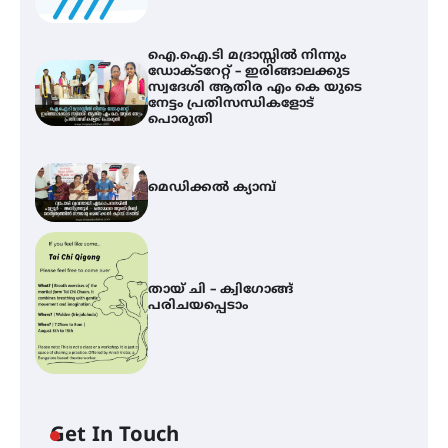
ഐ.ഐ.ടി മദ്രാസ്സിൽ നിന്നും
ഡോക്ടറേറ്റ് – ഇരിങ്ങാലക്കുട
സ്വദേശി ആതിര എം കെ യുടെ
നേട്ടം പ്രതിസന്ധികളോട്
പൊരുതി
മെഡിക്കൽ ക്യാമ്പ്
തായ് ചി – ക്വിഗോങ്ങ്
പരിചയപ്പെടാം
Get In Touch