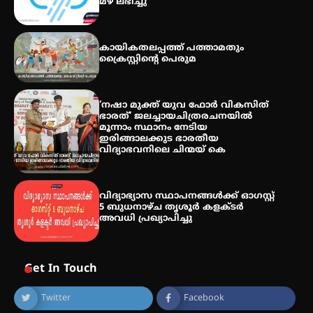
മഴ ലഭിച്ചു
അരങ്ങ് 2026′ ആഗസ്റ്റ് 8, 9
കായികതലപ്പത്ത് പത്താമതും
തീയതികളിൽ
ക്രൈസ്റ്റിന്റെ പെരുമ
‘നഷാ മുക്ത് യുവ ഫോർ വികസിത്
ഭാരത്’ ജലച്ചായചിത്രരചനയിൽ
മൂന്നാം സ്ഥാനം നേടിയ
ഇരിങ്ങാലക്കുട ഭാരതീയ
വിദ്യാഭവനിലെ ചിന്മയ് കെ
വിദ്യാഭ്യാസ സ്ഥാപനങ്ങള്‍ക്ക് ഓഗസ്റ്റ്
5 ബുധനാഴ്ച തൃശൂർ കളക്ടർ
അവധി പ്രഖ്യാപിച്ചു
Get In Touch
Twitter
Facebook