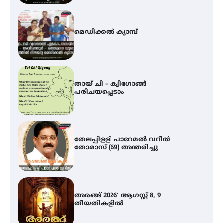
തായ് ചി – ക്വിഗോങ്ങ്
പരിചയപ്പെടാം
തേലപ്പിളളി പാറേമൽ വറീത്
തോമാസ് (69) അന്തരിച്ചു
അരങ്ങ് 2026′ ആഗസ്റ്റ് 8, 9
തീയതികളിൽ
ഇടത്തരം മഴയ്ക്കും കാറ്റിനും
സാധ്യത ഇരിങ്ങാലക്കുടയിൽ 4.4
മില്ലി മീറ്റർ മഴ ലഭിച്ചു