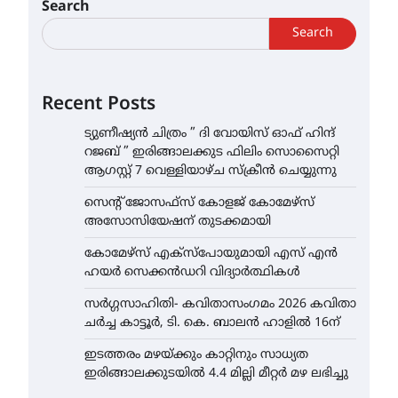
Search
Search
Recent Posts
ട്യുണീഷ്യൻ ചിത്രം ” ദി വോയിസ് ഓഫ് ഹിന്ദ്
റജബ് ” ഇരിങ്ങാലക്കുട ഫിലിം സൊസൈറ്റി
ആഗസ്റ്റ് 7 വെള്ളിയാഴ്ച സ്‌ക്രീൻ ചെയ്യുന്നു
സെന്റ് ജോസഫ്സ് കോളജ് കോമേഴ്‌സ്
അസോസിയേഷന് തുടക്കമായി
കോമേഴ്സ് എക്സ്പോയുമായി എസ് എൻ
ഹയർ സെക്കൻഡറി വിദ്യാർത്ഥികൾ
സർഗ്ഗസാഹിതി- കവിതാസംഗമം 2026 കവിതാ
ചർച്ച കാട്ടൂർ, ടി. കെ. ബാലൻ ഹാളിൽ 16ന്
ഇടത്തരം മഴയ്ക്കും കാറ്റിനും സാധ്യത
ഇരിങ്ങാലക്കുടയിൽ 4.4 മില്ലി മീറ്റർ മഴ ലഭിച്ചു