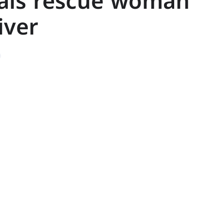
cals rescue woman
iver