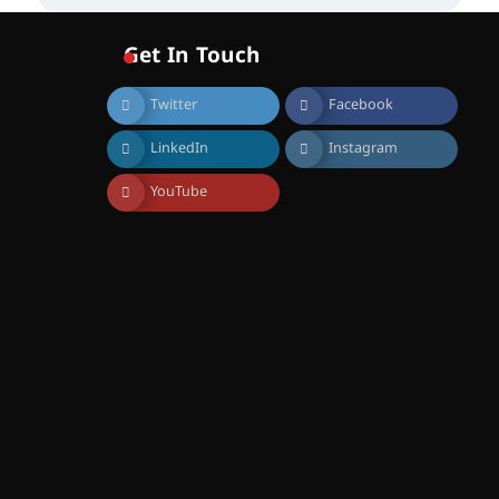
വോയിസ് ഓഫ് ഹിന്ദ് റജബ് ”
ഇരിങ്ങാലക്കുട ഫിലിം
സൊസൈറ്റി ആഗസ്റ്റ് 7
Get In Touch
വെള്ളിയാഴ്ച സ്‌ക്രീൻ
ചെയ്യുന്നു
Twitter
Facebook
August 6, 2026
സെന്റ് ജോസഫ്സ് കോളജ്
LinkedIn
Instagram
കോമേഴ്‌സ്
അസോസിയേഷന്
തുടക്കമായി
YouTube
August 6, 2026
കോമേഴ്സ്
എക്സ്പോയുമായി എസ്
എൻ ഹയർ സെക്കൻഡറി
വിദ്യാർത്ഥികൾ
August 6, 2026
സർഗ്ഗസാഹിതി-
കവിതാസംഗമം 2026 കവിതാ
ചർച്ച കാട്ടൂർ, ടി. കെ. ബാലൻ
ഹാളിൽ 16ന്
August 6, 2026