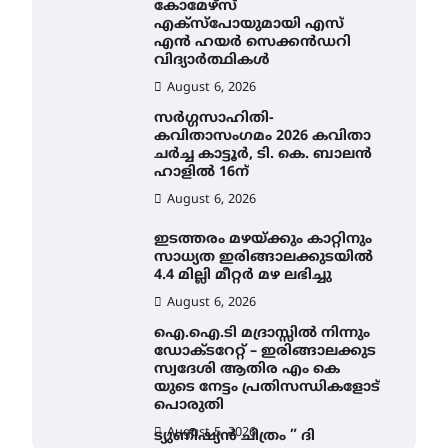
കോമേഴ്സ്
എക്സ്പോയുമായി എസ്
എൻ ഹയർ സെക്കൻഡറി
വിദ്യാർത്ഥികൾ
August 6, 2026
സർഗ്ഗസാഹിതി-
കവിതാസംഗമം 2026 കവിതാ
ചർച്ച കാട്ടൂർ, ടി. കെ. ബാലൻ
ഹാളിൽ 16ന്
August 6, 2026
ഇടത്തരം മഴയ്ക്കും കാറ്റിനും
സാധ്യത ഇരിങ്ങാലക്കുടയിൽ
4.4 മില്ലി മീറ്റർ മഴ ലഭിച്ചു
August 6, 2026
ഐ.ഐ.ടി മദ്രാസ്സിൽ നിന്നും
ഡോക്ടറേറ്റ് – ഇരിങ്ങാലക്കുട
സ്വദേശി ആതിര എം കെ
യുടെ നേട്ടം പ്രതിസന്ധികളോട്
പൊരുതി
August 5, 2026
ട്യുണീഷ്യൻ ചിത്രം ” ദി