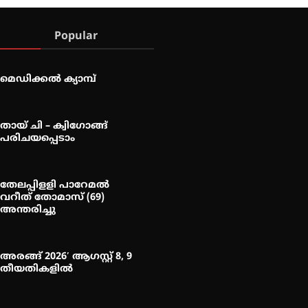
Popular
മെഡിക്കൽ ക്യാമ്പ്
തായ് ചി – ക്വിഗോങ്ങ്
പരിചയപ്പെടാം
തേലപ്പിളളി പാറേമൽ
വറീത് തോമാസ് (69)
അന്തരിച്ചു
അരങ്ങ് 2026′ ആഗസ്റ്റ് 8, 9
തീയതികളിൽ