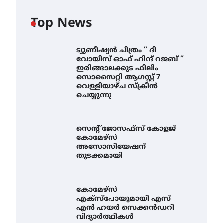
Top News
ട്യുണീഷ്യൻ ചിത്രം ” ദി
വോയിസ് ഓഫ് ഹിന്ദ് റജബ് ”
ഇരിങ്ങാലക്കുട ഫിലിം
സൊസൈറ്റി ആഗസ്റ്റ് 7
വെള്ളിയാഴ്ച സ്‌ക്രീൻ
ചെയ്യുന്നു
സെന്റ് ജോസഫ്സ് കോളജ്
കോമേഴ്‌സ്
അസോസിയേഷന്
തുടക്കമായി
കോമേഴ്സ്
എക്സ്പോയുമായി എസ്
എൻ ഹയർ സെക്കൻഡറി
വിദ്യാർത്ഥികൾ