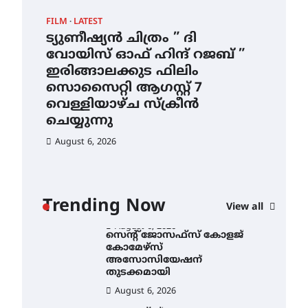
ഇടത്തരം മഴയ്ക്കും കാറ്റിനും
FILM
LATEST
CAM
സാധ്യത ഇരിങ്ങാലക്കുടയിൽ
4.4 മില്ലി മീറ്റർ മഴ ലഭിച്ചു
ട്യുണീഷ്യൻ ചിത്രം ” ദി
സെ
വോയിസ് ഓഫ് ഹിന്ദ് റജബ് ”
ക
August 6, 2026
ഇരിങ്ങാലക്കുട ഫിലിം
തു
ഐ.ഐ.ടി മദ്രാസ്സിൽ നിന്നും
സൊസൈറ്റി ആഗസ്റ്റ് 7
ഡോക്ടറേറ്റ് – ഇരിങ്ങാലക്കുട
Au
സ്വദേശി ആതിര എം കെ
വെള്ളിയാഴ്ച സ്‌ക്രീൻ
യുടെ നേട്ടം പ്രതിസന്ധികളോട്
ചെയ്യുന്നു
പൊരുതി
August 6, 2026
August 5, 2026
ട്യുണീഷ്യൻ ചിത്രം ” ദി
വോയിസ് ഓഫ് ഹിന്ദ് റജബ് ”
ഇരിങ്ങാലക്കുട ഫിലിം
സൊസൈറ്റി ആഗസ്റ്റ് 7
ാ
വെള്ളിയാഴ്ച സ്‌ക്രീൻ
Trending Now
View all
ചെയ്യുന്നു
ൻ
August 6, 2026
സെന്റ് ജോസഫ്സ് കോളജ്
കോമേഴ്‌സ്
അസോസിയേഷന്
തുടക്കമായി
August 6, 2026