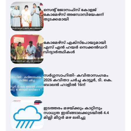
സെന്റ് ജോസഫ്സ് കോളജ്
കോമേഴ്‌സ് അസോസിയേഷന്
തുടക്കമായി
കോമേഴ്സ് എക്സ്പോയുമായി
എസ് എൻ ഹയർ സെക്കൻഡറി
വിദ്യാർത്ഥികൾ
സർഗ്ഗസാഹിതി- കവിതാസംഗമം
2026 കവിതാ ചർച്ച കാട്ടൂർ, ടി. കെ.
ബാലൻ ഹാളിൽ 16ന്
ഇടത്തരം മഴയ്ക്കും കാറ്റിനും
സാധ്യത ഇരിങ്ങാലക്കുടയിൽ 4.4
മില്ലി മീറ്റർ മഴ ലഭിച്ചു