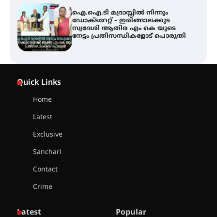
ഐ.ഐ.ടി മദ്രാസ്സിൽ നിന്നും
ഡോക്ടറേറ്റ് – ഇരിങ്ങാലക്കുട
സ്വദേശി ആതിര എം കെ യുടെ
നേട്ടം പ്രതിസന്ധികളോട് പൊരുതി
ട്യുണീഷ്യൻ ചിത്രം ” ദി വോയിസ്
ഓഫ് ഹിന്ദ് റജബ് ” ഇരിങ്ങാലക്കുട
Quick Links
ഫിലിം സൊസൈറ്റി ആഗസ്റ്റ് 7
വെള്ളിയാഴ്ച സ്‌ക്രീൻ ചെയ്യുന്നു
Home
Latest
സെന്റ് ജോസഫ്സ് കോളജ്
കോമേഴ്‌സ് അസോസിയേഷന്
Exclusive
തുടക്കമായി
Sanchari
Contact
കോമേഴ്സ് എക്സ്പോയുമായി
Crime
എസ് എൻ ഹയർ സെക്കൻഡറി
വിദ്യാർത്ഥികൾ
Latest
Popular