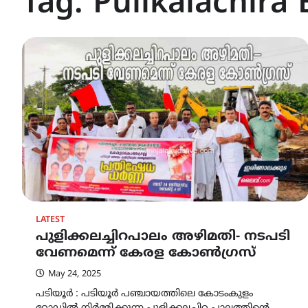
Tag:
Pulikalachira 
LATEST
പുളിക്കലച്ചിറപാലം അഴിമതി- നടപടി
വേണമെന്ന് കേരള കോൺഗ്രസ്‌
May 24, 2025
പടിയൂർ : പടിയൂർ പഞ്ചായത്തിലെ കോടംകുളം