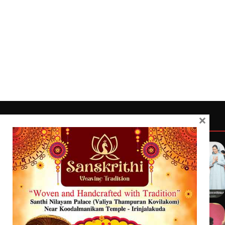
×
Quick Links
Latest
Home
Latest
Exclusive
Sanchari
Contact