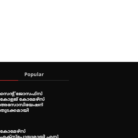
Popular
സെന്റ് ജോസഫ്സ്
കോളജ് കോമേഴ്‌സ്
അസോസിയേഷന്
തുടക്കമായി
കോമേഴ്സ്
എക്സ്പോയുമായി എസ്