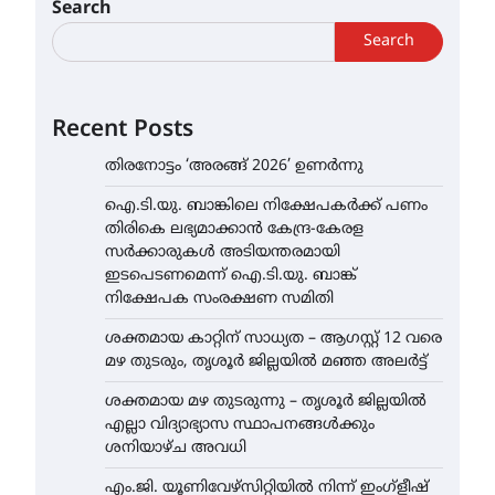
Search
Search
Recent Posts
തിരനോട്ടം ‘അരങ്ങ് 2026’ ഉണർന്നു
ഐ.ടി.യു. ബാങ്കിലെ നിക്ഷേപകർക്ക് പണം
തിരികെ ലഭ്യമാക്കാൻ കേന്ദ്ര-കേരള
സർക്കാരുകൾ അടിയന്തരമായി
ഇടപെടണമെന്ന് ഐ.ടി.യു. ബാങ്ക്
നിക്ഷേപക സംരക്ഷണ സമിതി
ശക്തമായ കാറ്റിന് സാധ്യത – ആഗസ്റ്റ് 12 വരെ
മഴ തുടരും, തൃശൂർ ജില്ലയിൽ മഞ്ഞ അലർട്ട്
ശക്തമായ മഴ തുടരുന്നു – തൃശൂർ ജില്ലയിൽ
എല്ലാ വിദ്യാഭ്യാസ സ്ഥാപനങ്ങൾക്കും
ശനിയാഴ്ച അവധി
എം.ജി. യൂണിവേഴ്‌സിറ്റിയിൽ നിന്ന് ഇംഗ്ളീഷ്