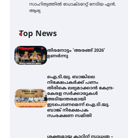
സാഹിത്യത്തിൽ ഡോക്ടറേറ്റ് നേടിയ എൻ.
ആര്യ
Top News
തിരനോട്ടം ‘അരങ്ങ് 2026’
ഉണർന്നു
ഐ.ടി.യു. ബാങ്കിലെ
നിക്ഷേപകർക്ക് പണം
തിരികെ ലഭ്യമാക്കാൻ കേന്ദ്ര-
കേരള സർക്കാരുകൾ
അടിയന്തരമായി
ഇടപെടണമെന്ന് ഐ.ടി.യു.
ബാങ്ക് നിക്ഷേപക
സംരക്ഷണ സമിതി
ശക്തമായ കാറ്റിന് സാധ്യത –