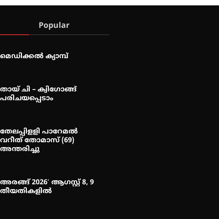
Popular
മെഡിക്കൽ ക്യാമ്പ്
തായ് ചി – ക്വിഗോങ്ങ്
പരിചയപ്പെടാം
തേലപ്പിളളി പാറേമൽ
വറീത് തോമാസ് (69)
അന്തരിച്ചു
അരങ്ങ് 2026′ ആഗസ്റ്റ് 8, 9
തീയതികളിൽ