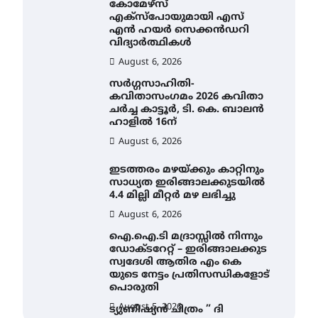
കോമേഴ്സ്
എക്സ്പോയുമായി എസ്
എൻ ഹയർ സെക്കൻഡറി
വിദ്യാർത്ഥികൾ
August 6, 2026
സർഗ്ഗസാഹിതി-
കവിതാസംഗമം 2026 കവിതാ
ചർച്ച കാട്ടൂർ, ടി. കെ. ബാലൻ
ഹാളിൽ 16ന്
August 6, 2026
ഇടത്തരം മഴയ്ക്കും കാറ്റിനും
സാധ്യത ഇരിങ്ങാലക്കുടയിൽ
4.4 മില്ലി മീറ്റർ മഴ ലഭിച്ചു
August 6, 2026
ഐ.ഐ.ടി മദ്രാസ്സിൽ നിന്നും
ഡോക്ടറേറ്റ് – ഇരിങ്ങാലക്കുട
സ്വദേശി ആതിര എം കെ
യുടെ നേട്ടം പ്രതിസന്ധികളോട്
പൊരുതി
August 5, 2026
ട്യുണീഷ്യൻ ചിത്രം ” ദി