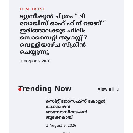
ഇടത്തരം മഴയ്ക്കും കാറ്റിനും
FILM
LATEST
CAM
സാധ്യത ഇരിങ്ങാലക്കുടയിൽ
4.4 മില്ലി മീറ്റർ മഴ ലഭിച്ചു
ട്യുണീഷ്യൻ ചിത്രം ” ദി
സെ
വോയിസ് ഓഫ് ഹിന്ദ് റജബ് ”
ക
August 6, 2026
ഇരിങ്ങാലക്കുട ഫിലിം
തു
ഐ.ഐ.ടി മദ്രാസ്സിൽ നിന്നും
സൊസൈറ്റി ആഗസ്റ്റ് 7
ഡോക്ടറേറ്റ് – ഇരിങ്ങാലക്കുട
Au
സ്വദേശി ആതിര എം കെ
വെള്ളിയാഴ്ച സ്‌ക്രീൻ
യുടെ നേട്ടം പ്രതിസന്ധികളോട്
ചെയ്യുന്നു
പൊരുതി
August 6, 2026
August 5, 2026
ട്യുണീഷ്യൻ ചിത്രം ” ദി
വോയിസ് ഓഫ് ഹിന്ദ് റജബ് ”
ഇരിങ്ങാലക്കുട ഫിലിം
സൊസൈറ്റി ആഗസ്റ്റ് 7
ാ
വെള്ളിയാഴ്ച സ്‌ക്രീൻ
Trending Now
View all
ചെയ്യുന്നു
ൻ
August 6, 2026
സെന്റ് ജോസഫ്സ് കോളജ്
കോമേഴ്‌സ്
അസോസിയേഷന്
തുടക്കമായി
August 6, 2026