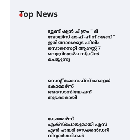
Top News
ട്യുണീഷ്യൻ ചിത്രം ” ദി
വോയിസ് ഓഫ് ഹിന്ദ് റജബ് ”
ഇരിങ്ങാലക്കുട ഫിലിം
സൊസൈറ്റി ആഗസ്റ്റ് 7
വെള്ളിയാഴ്ച സ്‌ക്രീൻ
ചെയ്യുന്നു
സെന്റ് ജോസഫ്സ് കോളജ്
കോമേഴ്‌സ്
അസോസിയേഷന്
തുടക്കമായി
കോമേഴ്സ്
എക്സ്പോയുമായി എസ്
എൻ ഹയർ സെക്കൻഡറി
വിദ്യാർത്ഥികൾ