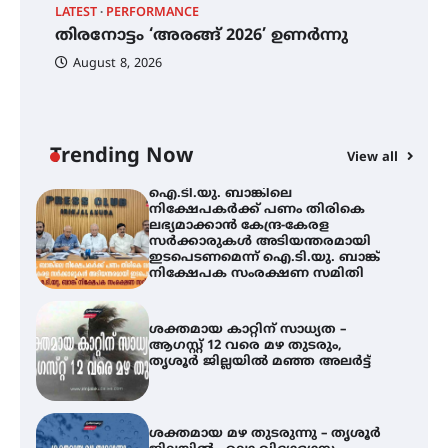
തിരനോട്ടം ‘അരങ്ങ് 2026’ ഉണർന്നു
LATEST
PERFORMANCE
EX
തിരനോട്ടം ‘അരങ്ങ് 2026’ ഉണർന്നു
ഐ
പ
August 8, 2026
ി
ക
ഐ.ടി.യു. ബാങ്കിലെ
ഇ
നിക്ഷേപകർക്ക് പണം തിരികെ
ന
ലഭ്യമാക്കാൻ കേന്ദ്ര-കേരള
സർക്കാരുകൾ അടിയന്തരമായി
ഇടപെടണമെന്ന് ഐ.ടി.യു. ബാങ്ക്
Trending Now
View all
നിക്ഷേപക സംരക്ഷണ സമിതി
ശക്തമായ കാറ്റിന് സാധ്യത –
ആഗസ്റ്റ് 12 വരെ മഴ തുടരും,
തൃശൂർ ജില്ലയിൽ മഞ്ഞ അലർട്ട്
ശക്തമായ മഴ തുടരുന്നു – തൃശൂർ
ജില്ലയിൽ എല്ലാ വിദ്യാഭ്യാസ
സ്ഥാപനങ്ങൾക്കും ശനിയാഴ്ച
അവധി
എം.ജി. യൂണിവേഴ്‌സിറ്റിയിൽ നിന്ന്