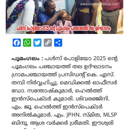
Facebook
WhatsApp
Twitter
Copy
Share
Link
പൂമംഗലം :
പൾസ് പോളിയോ 2025 ന്റെ
പൂമംഗലം പഞ്ചായത്ത്‌ തല ഉദ്ഘാടനം
ഗ്രാമപഞ്ചായത്ത്‌ പ്രസിഡന്റ്‌ കെ. എസ്.
തമ്പി നിർവ്വഹിച്ചു. മെഡിക്കൽ ഓഫീസർ
ഡോ. സന്തോഷ്‌കുമാർ, ഹെൽത്ത്
ഇൻസ്‌പെക്ടർ കുമാരി. ശിവരഞ്ജിനി.
എം. ജൂ. ഹെൽത്ത് ഇൻസ്‌പെക്ടർ
അനിൽകുമാർ. എം. JPHN. സ്മിത, MLSP
ബിന്ദു, ആശ വർക്കർ ശ്രീമതി. ഈശ്വരി