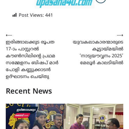
Post Views:
441
Post
⟵
⟶
ഇരിങ്ങാലക്കുട രൂപത
യുവകലാകാരന്മാരുടെ
navigation
17-ാം പാസ്റ്ററൽ
കൂട്ടായ്മയിൽ
കൗൺസിലിൻ്റെ പ്രഥമ
‘നാട്യയൗവ്വനം 2025’
സമ്മേളനം ബിഷപ് മാർ
മേലൂർ കാലടിയിൽ
പോളി കണ്ണുക്കാടൻ
ഉദ്ഘാടനം ചെയ്തു
Recent News