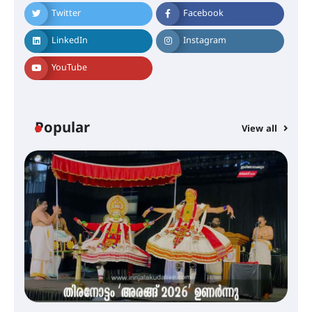
ആഗസ്റ്റ് 12 വരെ മഴ തുടരും,
Twitter
Facebook
തൃശൂർ ജില്ലയിൽ മഞ്ഞ അലർട്ട്
LinkedIn
Instagram
YouTube
ശക്തമായ മഴ തുടരുന്നു – തൃശൂർ
ജില്ലയിൽ എല്ലാ വിദ്യാഭ്യാസ
സ്ഥാപനങ്ങൾക്കും ശനിയാഴ്ച
അവധി
Popular
View all
എം.ജി. യൂണിവേഴ്‌സിറ്റിയിൽ നിന്ന്
ഇംഗ്ളീഷ് സാഹിത്യത്തിൽ
ഡോക്ടറേറ്റ് നേടിയ എൻ. ആര്യ
ട്യുണീഷ്യൻ ചിത്രം ” ദി വോയിസ്
ഓഫ് ഹിന്ദ് റജബ് ” ഇരിങ്ങാലക്കുട
ഫിലിം സൊസൈറ്റി ആഗസ്റ്റ് 7
വെള്ളിയാഴ്ച സ്‌ക്രീൻ ചെയ്യുന്നു