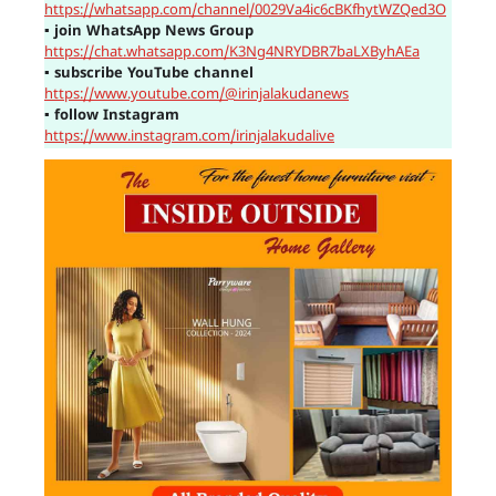
https://whatsapp.com/channel/0029Va4ic6cBKfhytWZQed3O
▪
join WhatsApp News Group
https://chat.whatsapp.com/K3Ng4NRYDBR7baLXByhAEa
▪
subscribe YouTube channel
https://www.youtube.com/@irinjalakudanews
▪
follow Instagram
https://www.instagram.com/irinjalakudalive