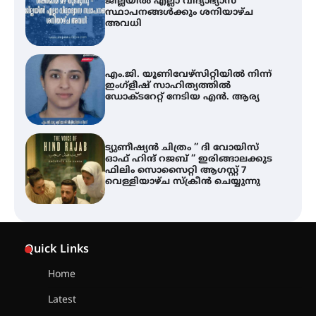
ഇംഗ്ളീഷ് സാഹിത്യത്തിൽ
ഡോക്ടറേറ്റ് നേടിയ എൻ. ആര്യ
ട്യുണീഷ്യൻ ചിത്രം ” ദി വോയിസ്
ഓഫ് ഹിന്ദ് റജബ് ” ഇരിങ്ങാലക്കുട
ഫിലിം സൊസൈറ്റി ആഗസ്റ്റ് 7
വെള്ളിയാഴ്ച സ്‌ക്രീൻ ചെയ്യുന്നു
തിരനോട്ടം ‘അരങ്ങ് 2026’ ഉണർന്നു
ഐ.ടി.യു. ബാങ്കിലെ
നിക്ഷേപകർക്ക് പണം തിരികെ
ലഭ്യമാക്കാൻ കേന്ദ്ര-കേരള
Quick Links
സർക്കാരുകൾ അടിയന്തരമായി
ഇടപെടണമെന്ന് ഐ.ടി.യു. ബാങ്ക്
നിക്ഷേപക സംരക്ഷണ സമിതി
Home
Latest
ശക്തമായ കാറ്റിന് സാധ്യത –