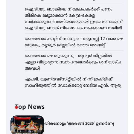
ഐ.ടി.യു. ബാങ്കിലെ നിക്ഷേപകർക്ക് പണം
തിരികെ ലഭ്യമാക്കാൻ കേന്ദ്ര-കേരള
സർക്കാരുകൾ അടിയന്തരമായി ഇടപെടണമെന്ന്
ഐ.ടി.യു. ബാങ്ക് നിക്ഷേപക സംരക്ഷണ സമിതി
ശക്തമായ കാറ്റിന് സാധ്യത – ആഗസ്റ്റ് 12 വരെ മഴ
തുടരും, തൃശൂർ ജില്ലയിൽ മഞ്ഞ അലർട്ട്
ശക്തമായ മഴ തുടരുന്നു – തൃശൂർ ജില്ലയിൽ
എല്ലാ വിദ്യാഭ്യാസ സ്ഥാപനങ്ങൾക്കും ശനിയാഴ്ച
അവധി
എം.ജി. യൂണിവേഴ്‌സിറ്റിയിൽ നിന്ന് ഇംഗ്ളീഷ്
സാഹിത്യത്തിൽ ഡോക്ടറേറ്റ് നേടിയ എൻ. ആര്യ
Top News
തിരനോട്ടം ‘അരങ്ങ് 2026’ ഉണർന്നു