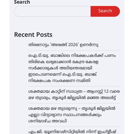
Search
Search
Recent Posts
തിരനോട്ടം ‘അരങ്ങ് 2026’ ഉണർന്നു
ഐ.ടി.യു. ബാങ്കിലെ നിക്ഷേപകർക്ക് പണം
തിരികെ ലഭ്യമാക്കാൻ കേന്ദ്ര-കേരള
സർക്കാരുകൾ അടിയന്തരമായി
ഇടപെടണമെന്ന് ഐ.ടി.യു. ബാങ്ക്
നിക്ഷേപക സംരക്ഷണ സമിതി
ശക്തമായ കാറ്റിന് സാധ്യത – ആഗസ്റ്റ് 12 വരെ
മഴ തുടരും, തൃശൂർ ജില്ലയിൽ മഞ്ഞ അലർട്ട്
ശക്തമായ മഴ തുടരുന്നു – തൃശൂർ ജില്ലയിൽ
എല്ലാ വിദ്യാഭ്യാസ സ്ഥാപനങ്ങൾക്കും
ശനിയാഴ്ച അവധി
എം.ജി. യൂണിവേഴ്‌സിറ്റിയിൽ നിന്ന് ഇംഗ്ളീഷ്