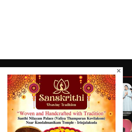
×
Quick Links
Latest
Home
Latest
Exclusive
Sanchari
Contact