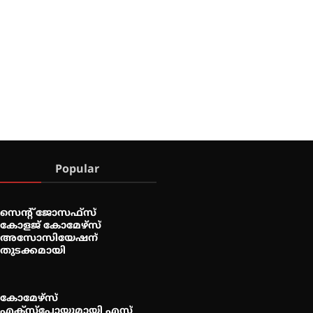
Popular
സെന്റ് ജോസഫ്സ്
കോളജ് കോമേഴ്‌സ്
അസോസിയേഷന്
തുടക്കമായി
കോമേഴ്സ്
എക്സ്പോയുമായി എസ്