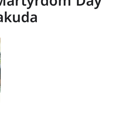
 Martyrdom Day
lakuda