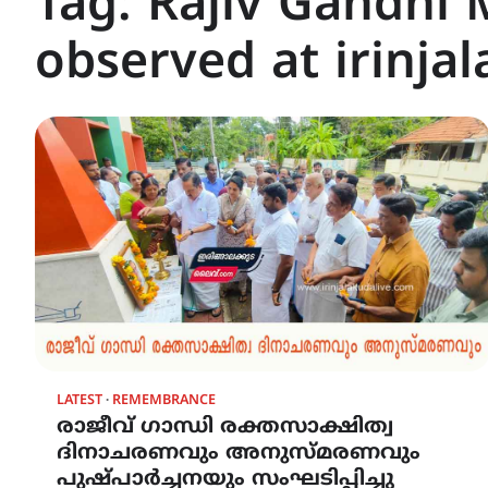
Tag:
Rajiv Gandhi
observed at irinja
LATEST
REMEMBRANCE
രാജീവ് ഗാന്ധി രക്തസാക്ഷിത്വ
ദിനാചരണവും അനുസ്മരണവും
പുഷ്പാർച്ചനയും സംഘടിപ്പിച്ചു