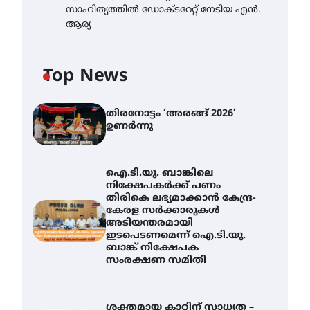
സാഹിത്യത്തിൽ ഡോക്ടറേറ്റ് നേടിയ എൻ.
ആര്യ
Top News
തിരനോട്ടം ‘അരങ്ങ് 2026’
ഉണർന്നു
ഐ.ടി.യു. ബാങ്കിലെ
നിക്ഷേപകർക്ക് പണം
തിരികെ ലഭ്യമാക്കാൻ കേന്ദ്ര-
കേരള സർക്കാരുകൾ
അടിയന്തരമായി
ഇടപെടണമെന്ന് ഐ.ടി.യു.
ബാങ്ക് നിക്ഷേപക
സംരക്ഷണ സമിതി
ശക്തമായ കാറ്റിന് സാധ്യത –