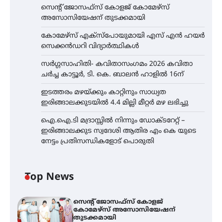
സെന്റ് ജോസഫ്സ് കോളജ് കോമേഴ്‌സ്
അസോസിയേഷന് തുടക്കമായി
കോമേഴ്സ് എക്സ്പോയുമായി എസ് എൻ ഹയർ
സെക്കൻഡറി വിദ്യാർത്ഥികൾ
സർഗ്ഗസാഹിതി- കവിതാസംഗമം 2026 കവിതാ
ചർച്ച കാട്ടൂർ, ടി. കെ. ബാലൻ ഹാളിൽ 16ന്
ഇടത്തരം മഴയ്ക്കും കാറ്റിനും സാധ്യത
ഇരിങ്ങാലക്കുടയിൽ 4.4 മില്ലി മീറ്റർ മഴ ലഭിച്ചു
ഐ.ഐ.ടി മദ്രാസ്സിൽ നിന്നും ഡോക്ടറേറ്റ് –
ഇരിങ്ങാലക്കുട സ്വദേശി ആതിര എം കെ യുടെ
നേട്ടം പ്രതിസന്ധികളോട് പൊരുതി
Top News
സെന്റ് ജോസഫ്സ് കോളജ്
കോമേഴ്‌സ് അസോസിയേഷന്
തുടക്കമായി