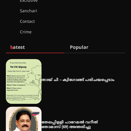
Exclusive
വിദ്യാർത്ഥികൾ
Sanchari
Contact
സർഗ്ഗസാഹിതി- കവിതാസംഗമം
Crime
2026 കവിതാ ചർച്ച കാട്ടൂർ, ടി. കെ.
ബാലൻ ഹാളിൽ 16ന്
Latest
Popular
ഇടത്തരം മഴയ്ക്കും കാറ്റിനും
സാധ്യത ഇരിങ്ങാലക്കുടയിൽ 4.4
മില്ലി മീറ്റർ മഴ ലഭിച്ചു
തായ് ചി – ക്വിഗോങ്ങ് പരിചയപ്പെടാം
ഐ.ഐ.ടി മദ്രാസ്സിൽ നിന്നും
ഡോക്ടറേറ്റ് – ഇരിങ്ങാലക്കുട
സ്വദേശി ആതിര എം കെ യുടെ
നേട്ടം പ്രതിസന്ധികളോട് പൊരുതി
തേലപ്പിളളി പാറേമൽ വറീത്
തോമാസ് (69) അന്തരിച്ചു
മെഡിക്കൽ ക്യാമ്പ്