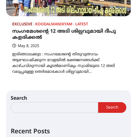
EXCLUSIVE
KOODALMANIKYAM
LATEST
സംഗമേശന്റെ 12 അടി ശില്പവുമായി ദീപു
കളരിക്കൽ
May 8, 2025
ഇരിങ്ങാലക്കുട : സംഗമേശന്റെ തിരുവുത്സവം
ആഘോഷിക്കുന്ന വേളയിൽ ഭക്തജനങ്ങൾക്ക്
കാഴ്ചവിരുന്നായി കൂടൽമാണിക്യം സ്വാമിയുടെ 12 അടി
വലുപ്പമുള്ള തെർമോകോൾ ശില്പവുമായി…
Search
Search
Recent Posts