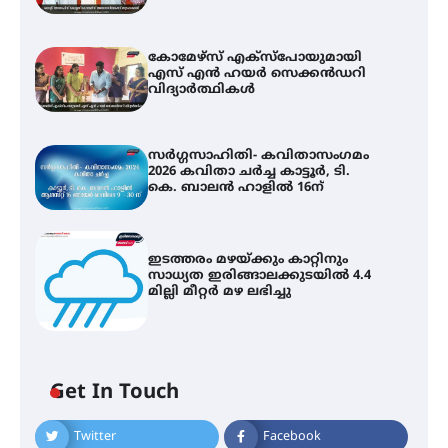
കോമേഴ്സ് എക്സ്പോയുമായി
എസ് എൻ ഹയർ സെക്കൻഡറി
വിദ്യാർത്ഥികൾ
സർഗ്ഗസാഹിതി- കവിതാസംഗമം
2026 കവിതാ ചർച്ച കാട്ടൂർ, ടി.
കെ. ബാലൻ ഹാളിൽ 16ന്
ഇടത്തരം മഴയ്ക്കും കാറ്റിനും
സാധ്യത ഇരിങ്ങാലക്കുടയിൽ 4.4
മില്ലി മീറ്റർ മഴ ലഭിച്ചു
Get In Touch
കോമേഴ്സ് എക്സ്പോയുമായി
Twitter
Facebook
എസ് എൻ ഹയർ സെക്കൻഡറി