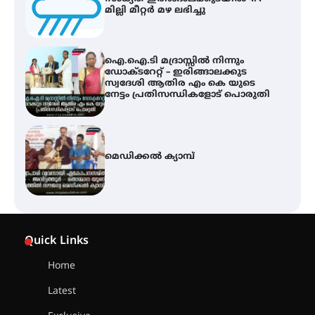
മില്ലി മീറ്റർ മഴ ലഭിച്ചു
ഐ.ഐ.ടി മദ്രാസ്സിൽ നിന്നും
ഡോക്ടറേറ്റ് – ഇരിങ്ങാലക്കുട
സ്വദേശി ആതിര എം കെ യുടെ
നേട്ടം പ്രതിസന്ധികളോട് പൊരുതി
മെഡിക്കൽ ക്യാമ്പ്
സെന്റ് ജോസഫ്സ് കോളജ്
കോമേഴ്‌സ് അസോസിയേഷന്
Quick Links
തുടക്കമായി
Home
Latest
കോമേഴ്സ് എക്സ്പോയുമായി
എസ് എൻ ഹയർ സെക്കൻഡറി