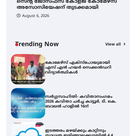
സെന്റ് ജോസഫ്സ് കോളജ് കോമേഴ്‌സ്
ക
അസോസിയേഷന് തുടക്കമായി
എ
വ
August 6, 2026
സെന്റ് ജോസഫ്സ് കോളജ്
കോമേഴ്‌സ് അസോസിയേഷന്
തുടക്കമായി
Trending Now
View all
കോമേഴ്സ് എക്സ്പോയുമായി
എസ് എൻ ഹയർ സെക്കൻഡറി
വിദ്യാർത്ഥികൾ
സർഗ്ഗസാഹിതി- കവിതാസംഗമം
2026 കവിതാ ചർച്ച കാട്ടൂർ, ടി. കെ.
ബാലൻ ഹാളിൽ 16ന്
ഇടത്തരം മഴയ്ക്കും കാറ്റിനും
സാധ്യത ഇരിങ്ങാലക്കുടയിൽ 4.4