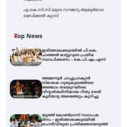
എ.കെ.സി.സി.യുടെ സൗജന്യ ആയുർവേദ
മെഡിക്കൽ ക്യാമ്പ്
Top News
ഇരിങ്ങാലക്കുടയിൽ പി.കെ.
ചാത്തൻ മാസ്റ്ററുടെ പ്രതിമ
സ്ഥാപിക്കണം – കെ.പി.എം.എസ്
അമ്മന്നൂർ ചാച്ചുചാക്യാർ
സ്മാരക ഗുരുകുലത്തിലെ
അഞ്ചാം തലമുറയിലെ
വിദ്യാർത്ഥിനിയായ റിതു ഭരത്
കൂടിയാട്ട അരങ്ങേറ്റം കുറിച്ചു
യൂത്ത് കോൺഗ്രസ്‌ സ്ഥാപക
ദിനം – ഇരിങ്ങാലക്കുടയിൽ
ലഹരിവിരുദ്ധ പ്രതിജ്ഞയെടുത്ത്