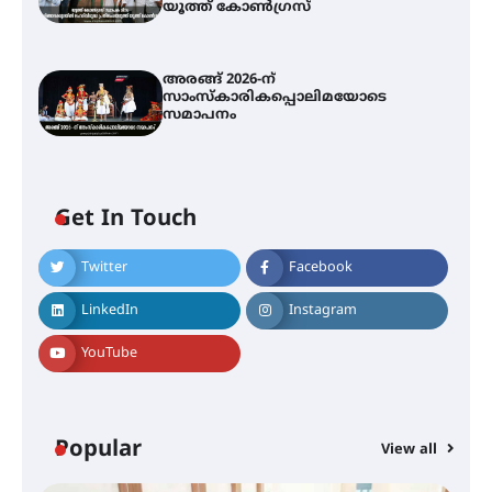
യൂത്ത് കോൺഗ്രസ്
അരങ്ങ് 2026-ന്
സാംസ്കാരികപ്പൊലിമയോടെ
സമാപനം
Get In Touch
അമ്മന്നൂർ ചാച്ചുചാക്യാർ സ്മാരക
Twitter
Facebook
ഗുരുകുലത്തിലെ അഞ്ചാം
തലമുറയിലെ വിദ്യാർത്ഥിനിയായ
LinkedIn
Instagram
റിതു ഭരത് കൂടിയാട്ട അരങ്ങേറ്റം
കുറിച്ചു
YouTube
യൂത്ത് കോൺഗ്രസ്‌ സ്ഥാപക ദിനം
– ഇരിങ്ങാലക്കുടയിൽ
ലഹരിവിരുദ്ധ പ്രതിജ്ഞയെടുത്ത്
Popular
View all
യൂത്ത് കോൺഗ്രസ്