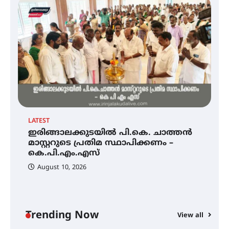
അരങ്ങ് 2026-ന്
സാംസ്കാരികപ്പൊലിമയോടെ
സമാപനം
എ.കെ.സി.സി.യുടെ സൗജന്യ
ആയുർവേദ മെഡിക്കൽ ക്യാമ്പ്
LATEST
EX
ഇരിങ്ങാലക്കുടയിൽ പി.കെ. ചാത്തൻ
ഇരിങ്ങാലക്കുട – ഗുരുവായൂർ –
അ
താനൂർ റെയിൽപാത
മാസ്റ്ററുടെ പ്രതിമ സ്ഥാപിക്കണം –
ഗ
യാഥാർത്ഥ്യമാകുന്നു
കെ.പി.എം.എസ്
ത
ഭ
August 10, 2026
ഇരിങ്ങാലക്കുടയിൽ പി.കെ.
ചാത്തൻ മാസ്റ്ററുടെ പ്രതിമ
സ്ഥാപിക്കണം – കെ.പി.എം.എസ്
Trending Now
View all