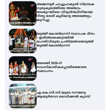
അമ്മന്നൂർ ചാച്ചുചാക്യാർ സ്മാരക
ഗുരുകുലത്തിലെ അഞ്ചാം
തലമുറയിലെ വിദ്യാർത്ഥിനിയായ
റിതു ഭരത് കൂടിയാട്ട അരങ്ങേറ്റം
കുറിച്ചു
യൂത്ത് കോൺഗ്രസ്‌ സ്ഥാപക ദിനം
– ഇരിങ്ങാലക്കുടയിൽ
ലഹരിവിരുദ്ധ പ്രതിജ്ഞയെടുത്ത്
യൂത്ത് കോൺഗ്രസ്
അരങ്ങ് 2026-ന്
സാംസ്കാരികപ്പൊലിമയോടെ
സമാപനം
എ.കെ.സി.സി.യുടെ സൗജന്യ
ആയുർവേദ മെഡിക്കൽ ക്യാമ്പ്