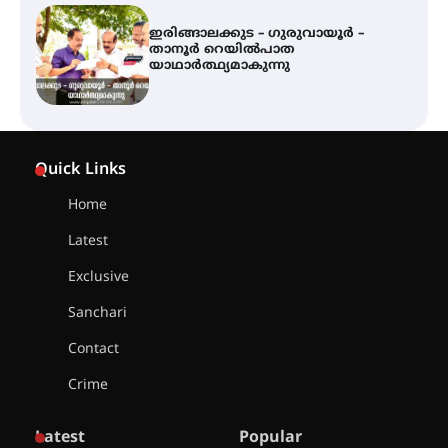
ഇരിങ്ങാലക്കുട – ഗുരുവായൂർ –
താനൂർ റെയിൽപാത
യാഥാർത്ഥ്യമാകുന്നു
ഇരിങ്ങാലക്കുടയിൽ പി.കെ.
ചാത്തൻ മാസ്റ്ററുടെ പ്രതിമ
Quick Links
സ്ഥാപിക്കണം – കെ.പി.എം.എസ്
Home
Latest
അമ്മന്നൂർ ചാച്ചുചാക്യാർ സ്മാരക
ഗുരുകുലത്തിലെ അഞ്ചാം
തലമുറയിലെ വിദ്യാർത്ഥിനിയായ
Exclusive
റിതു ഭരത് കൂടിയാട്ട അരങ്ങേറ്റം
കുറിച്ചു
Sanchari
Contact
യൂത്ത് കോൺഗ്രസ്‌ സ്ഥാപക ദിനം
– ഇരിങ്ങാലക്കുടയിൽ
Crime
ലഹരിവിരുദ്ധ പ്രതിജ്ഞയെടുത്ത്
യൂത്ത് കോൺഗ്രസ്
Latest
Popular