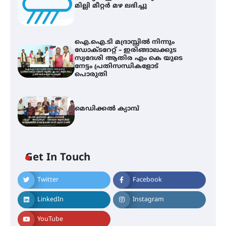
മില്ലി മീറ്റർ മഴ ലഭിച്ചു
ഐ.ഐ.ടി മദ്രാസ്സിൽ നിന്നും
ഡോക്ടറേറ്റ് – ഇരിങ്ങാലക്കുട
സ്വദേശി ആതിര എം കെ യുടെ
നേട്ടം പ്രതിസന്ധികളോട്
പൊരുതി
മെഡിക്കൽ ക്യാമ്പ്
Get In Touch
Twitter
Facebook
ഇടത്തരം മഴയ്ക്കും കാറ്റിനും
സാധ്യത ഇരിങ്ങാലക്കുടയിൽ 4.4
LinkedIn
Instagram
മില്ലി മീറ്റർ മഴ ലഭിച്ചു
YouTube