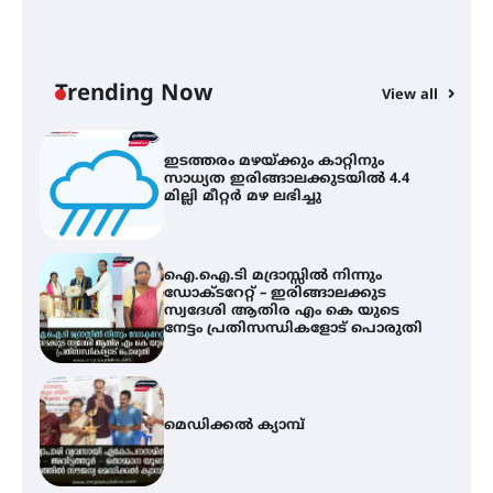
C
സർഗ്ഗസാഹിതി- കവിതാസംഗമം
ഇ
2026 കവിതാ ചർച്ച കാട്ടൂർ, ടി. കെ.
ഇ
ബാലൻ ഹാളിൽ 16ന്
ല
Trending Now
View all
ഇടത്തരം മഴയ്ക്കും കാറ്റിനും
സാധ്യത ഇരിങ്ങാലക്കുടയിൽ 4.4
മില്ലി മീറ്റർ മഴ ലഭിച്ചു
ഐ.ഐ.ടി മദ്രാസ്സിൽ നിന്നും
ഡോക്ടറേറ്റ് – ഇരിങ്ങാലക്കുട
സ്വദേശി ആതിര എം കെ യുടെ
നേട്ടം പ്രതിസന്ധികളോട് പൊരുതി
മെഡിക്കൽ ക്യാമ്പ്