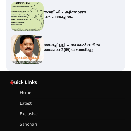
തായ് ചി – ക്വിഗോങ്ങ്
പരിചയപ്പെടാം
തേലപ്പിളളി പാറേമൽ വറീത്
തോമാസ് (69) അന്തരിച്ചു
സർഗ്ഗസാഹിതി- കവിതാസംഗമം
2026 കവിതാ ചർച്ച കാട്ടൂർ, ടി. കെ.
Quick Links
ബാലൻ ഹാളിൽ 16ന്
Home
Latest
ഇടത്തരം മഴയ്ക്കും കാറ്റിനും
സാധ്യത ഇരിങ്ങാലക്കുടയിൽ 4.4
Exclusive
മില്ലി മീറ്റർ മഴ ലഭിച്ചു
Sanchari