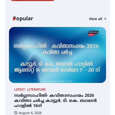
ഐ.ഐ.ടി മദ്രാസ്സിൽ നിന്നും
ഡോക്ടറേറ്റ് – ഇരിങ്ങാലക്കുട
സ്വദേശി ആതിര എം കെ യുടെ
Popular
View all
നേട്ടം പ്രതിസന്ധികളോട് പൊരുതി
മെഡിക്കൽ ക്യാമ്പ്
തായ് ചി – ക്വിഗോങ്ങ്
പരിചയപ്പെടാം
LATEST
LITERATURE
സർഗ്ഗസാഹിതി- കവിതാസംഗമം 2026
തേലപ്പിളളി പാറേമൽ വറീത്
കവിതാ ചർച്ച കാട്ടൂർ, ടി. കെ. ബാലൻ
തോമാസ് (69) അന്തരിച്ചു
ഹാളിൽ 16ന്
August 6, 2026