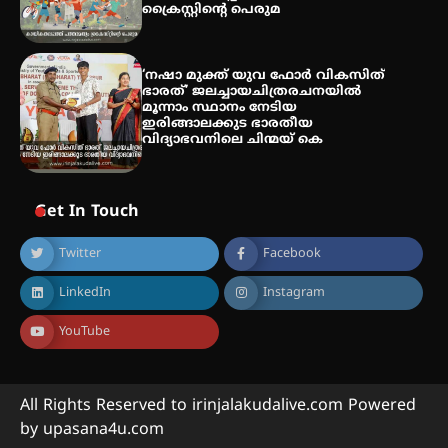
ക്രൈസ്റ്റിന്റെ പെരുമ
‘നഷാ മുക്ത് യുവ ഫോർ വികസിത്
ഭാരത്’ ജലച്ചായചിത്രരചനയിൽ
മൂന്നാം സ്ഥാനം നേടിയ
ഇരിങ്ങാലക്കുട ഭാരതീയ
വിദ്യാഭവനിലെ ചിന്മയ് കെ
Get In Touch
Twitter
Facebook
LinkedIn
Instagram
YouTube
All Rights Reserved to irinjalakudalive.com Powered
by upasana4u.com