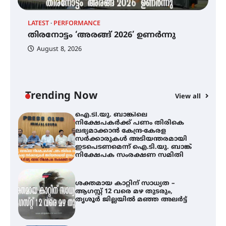
ട്യുണീഷ്യൻ ചിത്രം ” ദി വോയിസ്
ഓഫ് ഹിന്ദ് റജബ് ” ഇരിങ്ങാലക്കുട
LATEST
PERFORMANCE
EX
ഫിലിം സൊസൈറ്റി ആഗസ്റ്റ് 7
തിരനോട്ടം ‘അരങ്ങ് 2026’ ഉണർന്നു
വെള്ളിയാഴ്ച സ്‌ക്രീൻ ചെയ്യുന്നു
ഐ
പ
August 8, 2026
ി
ക
ഇ
ന
തിരനോട്ടം ‘അരങ്ങ് 2026’ ഉണർന്നു
Trending Now
View all
ഐ.ടി.യു. ബാങ്കിലെ
നിക്ഷേപകർക്ക് പണം തിരികെ
ലഭ്യമാക്കാൻ കേന്ദ്ര-കേരള
സർക്കാരുകൾ അടിയന്തരമായി
ഇടപെടണമെന്ന് ഐ.ടി.യു. ബാങ്ക്
നിക്ഷേപക സംരക്ഷണ സമിതി
ശക്തമായ കാറ്റിന് സാധ്യത –
ആഗസ്റ്റ് 12 വരെ മഴ തുടരും,
തൃശൂർ ജില്ലയിൽ മഞ്ഞ അലർട്ട്