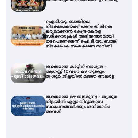
തിരനോട്ടം ‘അരങ്ങ് 2026’ ഉണർന്നു
ഐ.ടി.യു. ബാങ്കിലെ
നിക്ഷേപകർക്ക് പണം തിരികെ
ലഭ്യമാക്കാൻ കേന്ദ്ര-കേരള
സർക്കാരുകൾ അടിയന്തരമായി
ഇടപെടണമെന്ന് ഐ.ടി.യു. ബാങ്ക്
നിക്ഷേപക സംരക്ഷണ സമിതി
ശക്തമായ കാറ്റിന് സാധ്യത –
ആഗസ്റ്റ് 12 വരെ മഴ തുടരും,
തൃശൂർ ജില്ലയിൽ മഞ്ഞ അലർട്ട്
ശക്തമായ മഴ തുടരുന്നു – തൃശൂർ
ജില്ലയിൽ എല്ലാ വിദ്യാഭ്യാസ
സ്ഥാപനങ്ങൾക്കും ശനിയാഴ്ച
അവധി