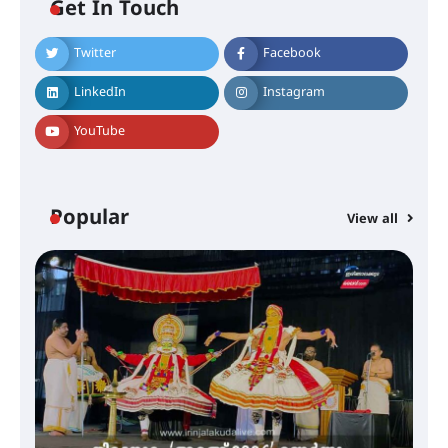
ഐ.ടി.യു. ബാങ്കിലെ
Get In Touch
നിക്ഷേപകർക്ക് പണം തിരികെ
ലഭ്യമാക്കാൻ കേന്ദ്ര-കേരള
സർക്കാരുകൾ അടിയന്തരമായി
Twitter
Facebook
ഇടപെടണമെന്ന് ഐ.ടി.യു. ബാങ്ക്
നിക്ഷേപക സംരക്ഷണ സമിതി
LinkedIn
Instagram
YouTube
ശക്തമായ കാറ്റിന് സാധ്യത –
ആഗസ്റ്റ് 12 വരെ മഴ തുടരും,
തൃശൂർ ജില്ലയിൽ മഞ്ഞ അലർട്ട്
Popular
View all
ശക്തമായ മഴ തുടരുന്നു – തൃശൂർ
ജില്ലയിൽ എല്ലാ വിദ്യാഭ്യാസ
സ്ഥാപനങ്ങൾക്കും ശനിയാഴ്ച
അവധി
എം.ജി. യൂണിവേഴ്‌സിറ്റിയിൽ നിന്ന്
ഇംഗ്ളീഷ് സാഹിത്യത്തിൽ
ഡോക്ടറേറ്റ് നേടിയ എൻ. ആര്യ