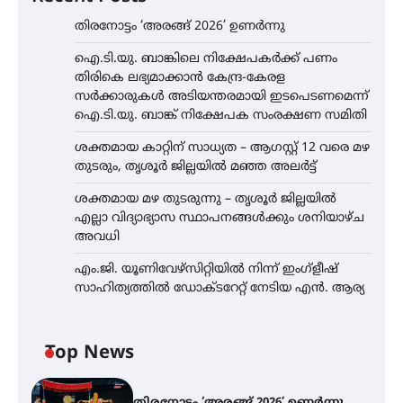
തിരനോട്ടം ‘അരങ്ങ് 2026’ ഉണർന്നു
ഐ.ടി.യു. ബാങ്കിലെ നിക്ഷേപകർക്ക് പണം
തിരികെ ലഭ്യമാക്കാൻ കേന്ദ്ര-കേരള
സർക്കാരുകൾ അടിയന്തരമായി ഇടപെടണമെന്ന്
ഐ.ടി.യു. ബാങ്ക് നിക്ഷേപക സംരക്ഷണ സമിതി
ശക്തമായ കാറ്റിന് സാധ്യത – ആഗസ്റ്റ് 12 വരെ മഴ
തുടരും, തൃശൂർ ജില്ലയിൽ മഞ്ഞ അലർട്ട്
ശക്തമായ മഴ തുടരുന്നു – തൃശൂർ ജില്ലയിൽ
എല്ലാ വിദ്യാഭ്യാസ സ്ഥാപനങ്ങൾക്കും ശനിയാഴ്ച
അവധി
എം.ജി. യൂണിവേഴ്‌സിറ്റിയിൽ നിന്ന് ഇംഗ്ളീഷ്
സാഹിത്യത്തിൽ ഡോക്ടറേറ്റ് നേടിയ എൻ. ആര്യ
Top News