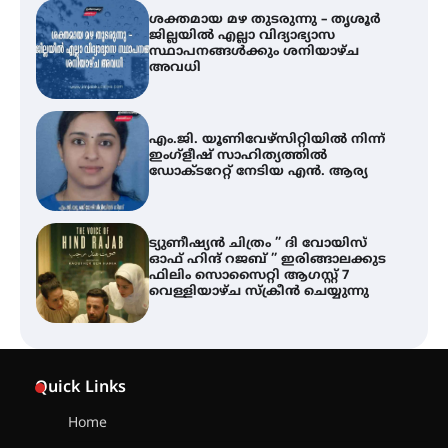
ശക്തമായ മഴ തുടരുന്നു – തൃശൂർ
ജില്ലയിൽ എല്ലാ വിദ്യാഭ്യാസ
സ്ഥാപനങ്ങൾക്കും ശനിയാഴ്ച
അവധി
എം.ജി. യൂണിവേഴ്‌സിറ്റിയിൽ നിന്ന്
ഇംഗ്ളീഷ് സാഹിത്യത്തിൽ
ഡോക്ടറേറ്റ് നേടിയ എൻ. ആര്യ
ട്യുണീഷ്യൻ ചിത്രം ” ദി വോയിസ്
ഓഫ് ഹിന്ദ് റജബ് ” ഇരിങ്ങാലക്കുട
ഫിലിം സൊസൈറ്റി ആഗസ്റ്റ് 7
വെള്ളിയാഴ്ച സ്‌ക്രീൻ ചെയ്യുന്നു
തിരനോട്ടം ‘അരങ്ങ് 2026’ ഉണർന്നു
Quick Links
Home