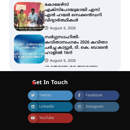
കോമേഴ്സ്
എക്സ്പോയുമായി എസ്
എൻ ഹയർ സെക്കൻഡറി
വിദ്യാർത്ഥികൾ
August 6, 2026
സർഗ്ഗസാഹിതി-
കവിതാസംഗമം 2026 കവിതാ
ചർച്ച കാട്ടൂർ, ടി. കെ. ബാലൻ
ഹാളിൽ 16ന്
August 6, 2026
ശക്തമായ മഴ തുടരുന്നു –
തൃശൂർ ജില്ലയിൽ എല്ലാ
വിദ്യാഭ്യാസ
Get In Touch
സ്ഥാപനങ്ങൾക്കും
ശനിയാഴ്ച അവധി
Twitter
Facebook
August 7, 2026
എം.ജി. യൂണിവേഴ്‌സിറ്റിയിൽ
LinkedIn
Instagram
നിന്ന് ഇംഗ്ളീഷ്
സാഹിത്യത്തിൽ ഡോക്ടറേറ്റ്
നേടിയ എൻ. ആര്യ
YouTube
August 7, 2026
ട്യുണീഷ്യൻ ചിത്രം ” ദി