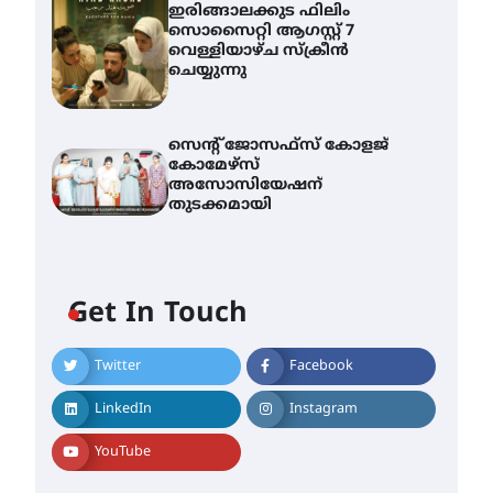
ഇരിങ്ങാലക്കുട ഫിലിം
സൊസൈറ്റി ആഗസ്റ്റ് 7
വെള്ളിയാഴ്ച സ്‌ക്രീൻ
ചെയ്യുന്നു
സെന്റ് ജോസഫ്സ് കോളജ്
കോമേഴ്‌സ്
അസോസിയേഷന്
തുടക്കമായി
Get In Touch
Twitter
Facebook
എം.ജി. യൂണിവേഴ്‌സിറ്റിയിൽ
നിന്ന് ഇംഗ്ളീഷ്
LinkedIn
Instagram
സാഹിത്യത്തിൽ ഡോക്ടറേറ്റ്
നേടിയ എൻ. ആര്യ
YouTube
August 7, 2026
ട്യുണീഷ്യൻ ചിത്രം ” ദി