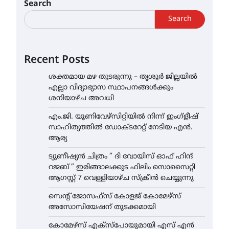
Search
Search
Recent Posts
ശക്തമായ മഴ തുടരുന്നു – തൃശൂർ ജില്ലയിൽ
എല്ലാ വിദ്യാഭ്യാസ സ്ഥാപനങ്ങൾക്കും
ശനിയാഴ്ച അവധി
എം.ജി. യൂണിവേഴ്‌സിറ്റിയിൽ നിന്ന് ഇംഗ്ളീഷ്
സാഹിത്യത്തിൽ ഡോക്ടറേറ്റ് നേടിയ എൻ.
ആര്യ
ട്യുണീഷ്യൻ ചിത്രം ” ദി വോയിസ് ഓഫ് ഹിന്ദ്
റജബ് ” ഇരിങ്ങാലക്കുട ഫിലിം സൊസൈറ്റി
ആഗസ്റ്റ് 7 വെള്ളിയാഴ്ച സ്‌ക്രീൻ ചെയ്യുന്നു
സെന്റ് ജോസഫ്സ് കോളജ് കോമേഴ്‌സ്
അസോസിയേഷന് തുടക്കമായി
കോമേഴ്സ് എക്സ്പോയുമായി എസ് എൻ