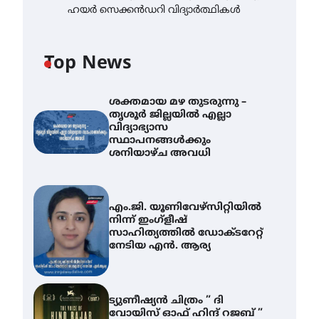
ഹയർ സെക്കൻഡറി വിദ്യാർത്ഥികൾ
Top News
ശക്തമായ മഴ തുടരുന്നു –
തൃശൂർ ജില്ലയിൽ എല്ലാ
വിദ്യാഭ്യാസ
സ്ഥാപനങ്ങൾക്കും
ശനിയാഴ്ച അവധി
എം.ജി. യൂണിവേഴ്‌സിറ്റിയിൽ
നിന്ന് ഇംഗ്ളീഷ്
സാഹിത്യത്തിൽ ഡോക്ടറേറ്റ്
നേടിയ എൻ. ആര്യ
ട്യുണീഷ്യൻ ചിത്രം ” ദി
വോയിസ് ഓഫ് ഹിന്ദ് റജബ് ”