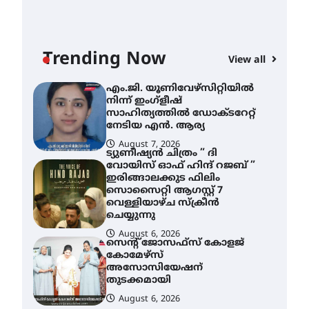
ശക്തമായ മഴ തുടരുന്നു –
തൃശൂർ ജില്ലയിൽ എല്ലാ
വിദ്യാഭ്യാസ
സ്ഥാപനങ്ങൾക്കും
Trending Now
ശനിയാഴ്ച അവധി
View all
AWA
August 7, 2026
എം
എം.ജി. യൂണിവേഴ്‌സിറ്റിയിൽ
നി
നിന്ന് ഇംഗ്ളീഷ്
സാ
സാഹിത്യത്തിൽ ഡോക്ടറേറ്റ്
ന
നേടിയ എൻ. ആര്യ
August 7, 2026
A
ട്യുണീഷ്യൻ ചിത്രം ” ദി
വോയിസ് ഓഫ് ഹിന്ദ് റജബ് ”
ഇരിങ്ങാലക്കുട ഫിലിം
സൊസൈറ്റി ആഗസ്റ്റ് 7
വെള്ളിയാഴ്ച സ്‌ക്രീൻ
ചെയ്യുന്നു
August 6, 2026
സെന്റ് ജോസഫ്സ് കോളജ്
കോമേഴ്‌സ്
അസോസിയേഷന്
തുടക്കമായി
August 6, 2026