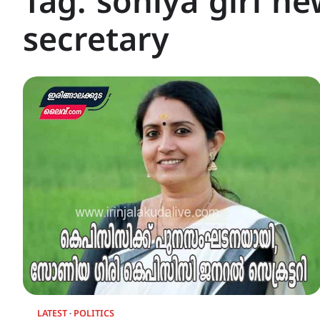
Tag:
soniya giri n
secretary
LATEST
POLITICS