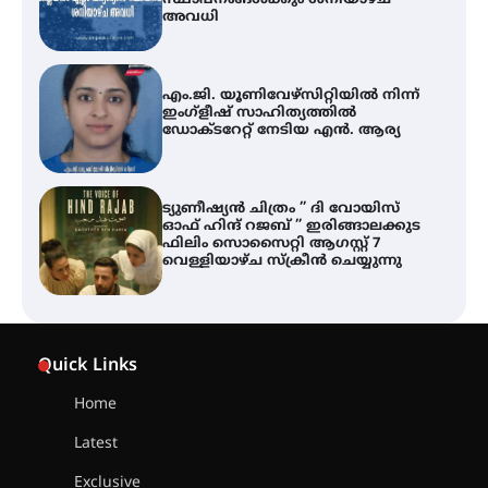
അവധി
എം.ജി. യൂണിവേഴ്‌സിറ്റിയിൽ നിന്ന്
ഇംഗ്ളീഷ് സാഹിത്യത്തിൽ
ഡോക്ടറേറ്റ് നേടിയ എൻ. ആര്യ
ട്യുണീഷ്യൻ ചിത്രം ” ദി വോയിസ്
ഓഫ് ഹിന്ദ് റജബ് ” ഇരിങ്ങാലക്കുട
ഫിലിം സൊസൈറ്റി ആഗസ്റ്റ് 7
വെള്ളിയാഴ്ച സ്‌ക്രീൻ ചെയ്യുന്നു
തിരനോട്ടം ‘അരങ്ങ് 2026’ ഉണർന്നു
Quick Links
Home
ഐ.ടി.യു. ബാങ്കിലെ
Latest
നിക്ഷേപകർക്ക് പണം തിരികെ
ലഭ്യമാക്കാൻ കേന്ദ്ര-കേരള
Exclusive
സർക്കാരുകൾ അടിയന്തരമായി