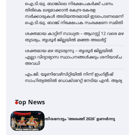
ഐ.ടി.യു. ബാങ്കിലെ നിക്ഷേപകർക്ക് പണം
തിരികെ ലഭ്യമാക്കാൻ കേന്ദ്ര-കേരള
സർക്കാരുകൾ അടിയന്തരമായി ഇടപെടണമെന്ന്
ഐ.ടി.യു. ബാങ്ക് നിക്ഷേപക സംരക്ഷണ സമിതി
ശക്തമായ കാറ്റിന് സാധ്യത – ആഗസ്റ്റ് 12 വരെ മഴ
തുടരും, തൃശൂർ ജില്ലയിൽ മഞ്ഞ അലർട്ട്
ശക്തമായ മഴ തുടരുന്നു – തൃശൂർ ജില്ലയിൽ
എല്ലാ വിദ്യാഭ്യാസ സ്ഥാപനങ്ങൾക്കും ശനിയാഴ്ച
അവധി
എം.ജി. യൂണിവേഴ്‌സിറ്റിയിൽ നിന്ന് ഇംഗ്ളീഷ്
സാഹിത്യത്തിൽ ഡോക്ടറേറ്റ് നേടിയ എൻ. ആര്യ
Top News
തിരനോട്ടം ‘അരങ്ങ് 2026’ ഉണർന്നു