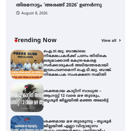
തിരനോട്ടം ‘അരങ്ങ് 2026’ ഉണർന്നു
വെള്ളിയാഴ്ച സ്‌ക്രീൻ ചെയ്യുന്നു
ഐ
പ
August 8, 2026
ി
ക
ഇ
ന
തിരനോട്ടം ‘അരങ്ങ് 2026’ ഉണർന്നു
Trending Now
View all
ഐ.ടി.യു. ബാങ്കിലെ
നിക്ഷേപകർക്ക് പണം തിരികെ
ലഭ്യമാക്കാൻ കേന്ദ്ര-കേരള
സർക്കാരുകൾ അടിയന്തരമായി
ഇടപെടണമെന്ന് ഐ.ടി.യു. ബാങ്ക്
നിക്ഷേപക സംരക്ഷണ സമിതി
ശക്തമായ കാറ്റിന് സാധ്യത –
ആഗസ്റ്റ് 12 വരെ മഴ തുടരും,
തൃശൂർ ജില്ലയിൽ മഞ്ഞ അലർട്ട്
ശക്തമായ മഴ തുടരുന്നു – തൃശൂർ
ജില്ലയിൽ എല്ലാ വിദ്യാഭ്യാസ
സ്ഥാപനങ്ങൾക്കും ശനിയാഴ്ച