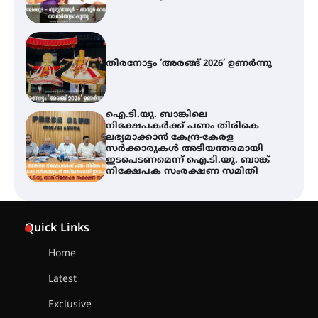
തിരനോട്ടം ‘അരങ്ങ് 2026’ ഉണർന്നു
ഐ.ടി.യു. ബാങ്കിലെ
നിക്ഷേപകർക്ക് പണം തിരികെ
ലഭ്യമാക്കാൻ കേന്ദ്ര-കേരള
സർക്കാരുകൾ അടിയന്തരമായി
ഇടപെടണമെന്ന് ഐ.ടി.യു. ബാങ്ക്
നിക്ഷേപക സംരക്ഷണ സമിതി
യൂത്ത് കോൺഗ്രസ്‌ സ്ഥാപക ദിനം
– ഇരിങ്ങാലക്കുടയിൽ
Quick Links
ലഹരിവിരുദ്ധ പ്രതിജ്ഞയെടുത്ത്
യൂത്ത് കോൺഗ്രസ്
Home
Latest
അരങ്ങ് 2026-ന്
സാംസ്കാരികപ്പൊലിമയോടെ
Exclusive
സമാപനം