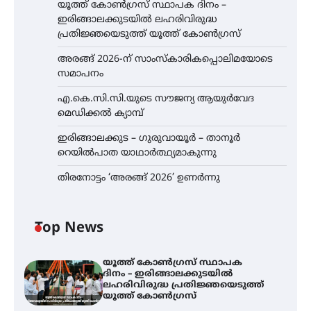
യൂത്ത് കോൺഗ്രസ്‌ സ്ഥാപക ദിനം –
ഇരിങ്ങാലക്കുടയിൽ ലഹരിവിരുദ്ധ
പ്രതിജ്ഞയെടുത്ത് യൂത്ത് കോൺഗ്രസ്
അരങ്ങ് 2026-ന് സാംസ്കാരികപ്പൊലിമയോടെ
സമാപനം
എ.കെ.സി.സി.യുടെ സൗജന്യ ആയുർവേദ
മെഡിക്കൽ ക്യാമ്പ്
ഇരിങ്ങാലക്കുട – ഗുരുവായൂർ – താനൂർ
റെയിൽപാത യാഥാർത്ഥ്യമാകുന്നു
തിരനോട്ടം ‘അരങ്ങ് 2026’ ഉണർന്നു
Top News
യൂത്ത് കോൺഗ്രസ്‌ സ്ഥാപക
ദിനം – ഇരിങ്ങാലക്കുടയിൽ
ലഹരിവിരുദ്ധ പ്രതിജ്ഞയെടുത്ത്
യൂത്ത് കോൺഗ്രസ്