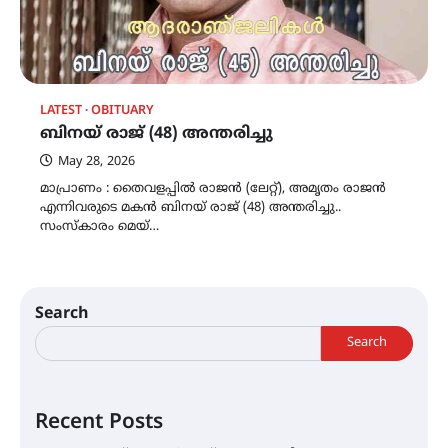
LATEST
OBITUARY
ബിനയ് രാജ് (48) അന്തരിച്ചു
May 28, 2026
മാപ്രാണം : തൈവളപ്പിൽ രാജൻ (ലേറ്റ്), അമൃതം രാജൻ
എന്നിവരുടെ മകൻ ബിനയ് രാജ് (48) അന്തരിച്ചു..
സംസ്കാരം മെയ്…
Search
Search
Recent Posts