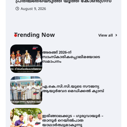
പ്രതിജ്ഞയെടുത്ത് യൂത്ത് കോൺഗ്രസ്
ഇടപെടണമെന്ന് ഐ.ടി.യു. ബാങ്ക്
നിക്ഷേപക സംരക്ഷണ സമിതി
August 9, 2026
യൂത്ത് കോൺഗ്രസ്‌ സ്ഥാപക ദിനം
– ഇരിങ്ങാലക്കുടയിൽ
ലഹരിവിരുദ്ധ പ്രതിജ്ഞയെടുത്ത്
യൂത്ത് കോൺഗ്രസ്
Trending Now
View all
അരങ്ങ് 2026-ന്
സാംസ്കാരികപ്പൊലിമയോടെ
സമാപനം
എ.കെ.സി.സി.യുടെ സൗജന്യ
ആയുർവേദ മെഡിക്കൽ ക്യാമ്പ്
ഇരിങ്ങാലക്കുട – ഗുരുവായൂർ –
താനൂർ റെയിൽപാത
യാഥാർത്ഥ്യമാകുന്നു