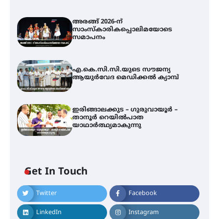
അരങ്ങ് 2026-ന്
സാംസ്കാരികപ്പൊലിമയോടെ
സമാപനം
എ.കെ.സി.സി.യുടെ സൗജന്യ
ആയുർവേദ മെഡിക്കൽ ക്യാമ്പ്
ഇരിങ്ങാലക്കുട – ഗുരുവായൂർ –
താനൂർ റെയിൽപാത
യാഥാർത്ഥ്യമാകുന്നു
Get In Touch
Twitter
Facebook
അരങ്ങ് 2026-ന്
സാംസ്കാരികപ്പൊലിമയോടെ
LinkedIn
Instagram
സമാപനം