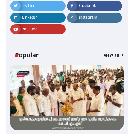
അമ്മന്നൂർ ചാച്ചുചാക്യാർ സ്മാരക
Twitter
Facebook
ഗുരുകുലത്തിലെ അഞ്ചാം
തലമുറയിലെ വിദ്യാർത്ഥിനിയായ
LinkedIn
Instagram
റിതു ഭരത് കൂടിയാട്ട അരങ്ങേറ്റം
കുറിച്ചു
YouTube
യൂത്ത് കോൺഗ്രസ്‌ സ്ഥാപക ദിനം
– ഇരിങ്ങാലക്കുടയിൽ
ലഹരിവിരുദ്ധ പ്രതിജ്ഞയെടുത്ത്
Popular
View all
യൂത്ത് കോൺഗ്രസ്
അരങ്ങ് 2026-ന്
സാംസ്കാരികപ്പൊലിമയോടെ
സമാപനം
എ.കെ.സി.സി.യുടെ സൗജന്യ
ആയുർവേദ മെഡിക്കൽ ക്യാമ്പ്