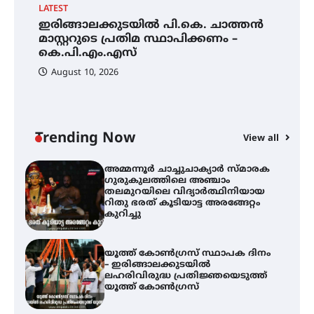
LATEST
EX
ഇരിങ്ങാലക്കുടയിൽ പി.കെ. ചാത്തൻ
ഇരിങ്ങാലക്കുട – ഗുരുവായൂർ –
അ
താനൂർ റെയിൽപാത
മാസ്റ്ററുടെ പ്രതിമ സ്ഥാപിക്കണം –
ഗ
യാഥാർത്ഥ്യമാകുന്നു
കെ.പി.എം.എസ്
ത
ഭ
August 10, 2026
ഇരിങ്ങാലക്കുടയിൽ പി.കെ.
ചാത്തൻ മാസ്റ്ററുടെ പ്രതിമ
സ്ഥാപിക്കണം – കെ.പി.എം.എസ്
Trending Now
View all
അമ്മന്നൂർ ചാച്ചുചാക്യാർ സ്മാരക
ഗുരുകുലത്തിലെ അഞ്ചാം
തലമുറയിലെ വിദ്യാർത്ഥിനിയായ
റിതു ഭരത് കൂടിയാട്ട അരങ്ങേറ്റം
കുറിച്ചു
യൂത്ത് കോൺഗ്രസ്‌ സ്ഥാപക ദിനം
– ഇരിങ്ങാലക്കുടയിൽ
ലഹരിവിരുദ്ധ പ്രതിജ്ഞയെടുത്ത്
യൂത്ത് കോൺഗ്രസ്