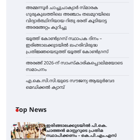
അമ്മന്നൂർ ചാച്ചുചാക്യാർ സ്മാരക
ഗുരുകുലത്തിലെ അഞ്ചാം തലമുറയിലെ
വിദ്യാർത്ഥിനിയായ റിതു ഭരത് കൂടിയാട്ട
അരങ്ങേറ്റം കുറിച്ചു
യൂത്ത് കോൺഗ്രസ്‌ സ്ഥാപക ദിനം –
ഇരിങ്ങാലക്കുടയിൽ ലഹരിവിരുദ്ധ
പ്രതിജ്ഞയെടുത്ത് യൂത്ത് കോൺഗ്രസ്
അരങ്ങ് 2026-ന് സാംസ്കാരികപ്പൊലിമയോടെ
സമാപനം
എ.കെ.സി.സി.യുടെ സൗജന്യ ആയുർവേദ
മെഡിക്കൽ ക്യാമ്പ്
Top News
ഇരിങ്ങാലക്കുടയിൽ പി.കെ.
ചാത്തൻ മാസ്റ്ററുടെ പ്രതിമ
സ്ഥാപിക്കണം – കെ.പി.എം.എസ്