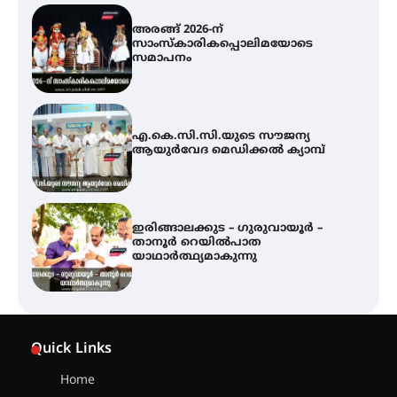
അരങ്ങ് 2026-ന്
സാംസ്കാരികപ്പൊലിമയോടെ
സമാപനം
എ.കെ.സി.സി.യുടെ സൗജന്യ
ആയുർവേദ മെഡിക്കൽ ക്യാമ്പ്
ഇരിങ്ങാലക്കുട – ഗുരുവായൂർ –
താനൂർ റെയിൽപാത
യാഥാർത്ഥ്യമാകുന്നു
ഇരിങ്ങാലക്കുടയിൽ പി.കെ.
ചാത്തൻ മാസ്റ്ററുടെ പ്രതിമ
Quick Links
സ്ഥാപിക്കണം – കെ.പി.എം.എസ്
Home