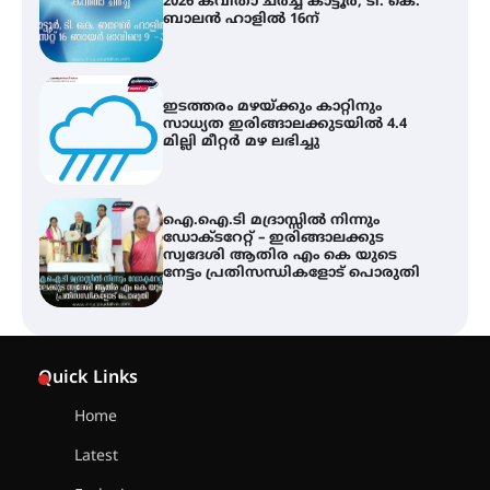
2026 കവിതാ ചർച്ച കാട്ടൂർ, ടി. കെ.
ബാലൻ ഹാളിൽ 16ന്
ഇടത്തരം മഴയ്ക്കും കാറ്റിനും
സാധ്യത ഇരിങ്ങാലക്കുടയിൽ 4.4
മില്ലി മീറ്റർ മഴ ലഭിച്ചു
ഐ.ഐ.ടി മദ്രാസ്സിൽ നിന്നും
ഡോക്ടറേറ്റ് – ഇരിങ്ങാലക്കുട
സ്വദേശി ആതിര എം കെ യുടെ
നേട്ടം പ്രതിസന്ധികളോട് പൊരുതി
ട്യുണീഷ്യൻ ചിത്രം ” ദി വോയിസ്
ഓഫ് ഹിന്ദ് റജബ് ” ഇരിങ്ങാലക്കുട
Quick Links
ഫിലിം സൊസൈറ്റി ആഗസ്റ്റ് 7
വെള്ളിയാഴ്ച സ്‌ക്രീൻ ചെയ്യുന്നു
Home
Latest
സെന്റ് ജോസഫ്സ് കോളജ്