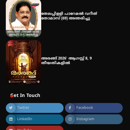
സ്വദേശി ആതിര എം കെ യുടെ
നേട്ടം പ്രതിസന്ധികളോട് പൊരുതി
തേലപ്പിളളി പാറേമൽ വറീത്
തോമാസ് (69) അന്തരിച്ചു
അരങ്ങ് 2026′ ആഗസ്റ്റ് 8, 9
തീയതികളിൽ
Get In Touch
Twitter
Facebook
LinkedIn
Instagram