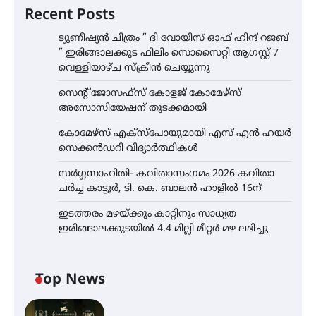
Recent Posts
ട്യുണീഷ്യൻ ചിത്രം ” ദി വോയിസ് ഓഫ് ഹിന്ദ് റജബ്
” ഇരിങ്ങാലക്കുട ഫിലിം സൊസൈറ്റി ആഗസ്റ്റ് 7
വെള്ളിയാഴ്ച സ്‌ക്രീൻ ചെയ്യുന്നു
സെന്റ് ജോസഫ്സ് കോളജ് കോമേഴ്‌സ്
അസോസിയേഷന് തുടക്കമായി
കോമേഴ്സ് എക്സ്പോയുമായി എസ് എൻ ഹയർ
സെക്കൻഡറി വിദ്യാർത്ഥികൾ
സർഗ്ഗസാഹിതി- കവിതാസംഗമം 2026 കവിതാ
ചർച്ച കാട്ടൂർ, ടി. കെ. ബാലൻ ഹാളിൽ 16ന്
ഇടത്തരം മഴയ്ക്കും കാറ്റിനും സാധ്യത
ഇരിങ്ങാലക്കുടയിൽ 4.4 മില്ലി മീറ്റർ മഴ ലഭിച്ചു
Top News