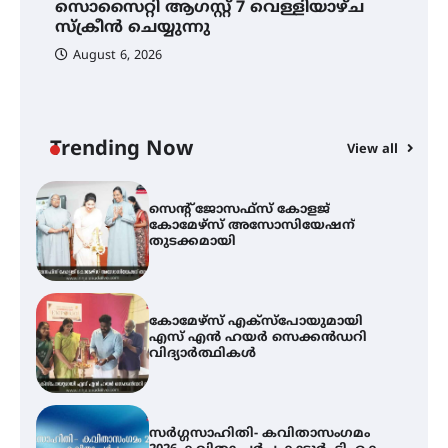
സൊസൈറ്റി ആഗസ്റ്റ് 7 വെള്ളിയാഴ്ച
സ്വദേശി ആതിര എം കെ യുടെ
നേട്ടം പ്രതിസന്ധികളോട് പൊരുതി
സ്‌ക്രീൻ ചെയ്യുന്നു
August 6, 2026
ട്യുണീഷ്യൻ ചിത്രം ” ദി വോയിസ്
ഓഫ് ഹിന്ദ് റജബ് ” ഇരിങ്ങാലക്കുട
ഫിലിം സൊസൈറ്റി ആഗസ്റ്റ് 7
വെള്ളിയാഴ്ച സ്‌ക്രീൻ ചെയ്യുന്നു
Trending Now
View all
സെന്റ് ജോസഫ്സ് കോളജ്
കോമേഴ്‌സ് അസോസിയേഷന്
തുടക്കമായി
കോമേഴ്സ് എക്സ്പോയുമായി
എസ് എൻ ഹയർ സെക്കൻഡറി
വിദ്യാർത്ഥികൾ
സർഗ്ഗസാഹിതി- കവിതാസംഗമം