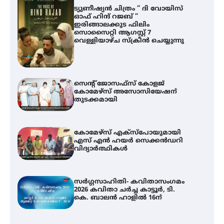
ട്യുണീഷ്യൻ ചിത്രം ” ദി വോയിസ്
ഓഫ് ഹിന്ദ് റജബ് ”
ഇരിങ്ങാലക്കുട ഫിലിം
സൊസൈറ്റി ആഗസ്റ്റ് 7
വെള്ളിയാഴ്ച സ്‌ക്രീൻ ചെയ്യുന്നു
സെന്റ് ജോസഫ്സ് കോളജ്
കോമേഴ്‌സ് അസോസിയേഷന്
തുടക്കമായി
കോമേഴ്സ് എക്സ്പോയുമായി
എസ് എൻ ഹയർ സെക്കൻഡറി
വിദ്യാർത്ഥികൾ
സർഗ്ഗസാഹിതി- കവിതാസംഗമം
2026 കവിതാ ചർച്ച കാട്ടൂർ, ടി.
കെ. ബാലൻ ഹാളിൽ 16ന്