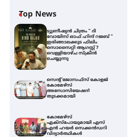
Top News
ട്യുണീഷ്യൻ ചിത്രം ” ദി
വോയിസ് ഓഫ് ഹിന്ദ് റജബ് ”
ഇരിങ്ങാലക്കുട ഫിലിം
സൊസൈറ്റി ആഗസ്റ്റ് 7
വെള്ളിയാഴ്ച സ്‌ക്രീൻ
ചെയ്യുന്നു
സെന്റ് ജോസഫ്സ് കോളജ്
കോമേഴ്‌സ്
അസോസിയേഷന്
തുടക്കമായി
കോമേഴ്സ്
എക്സ്പോയുമായി എസ്
എൻ ഹയർ സെക്കൻഡറി
വിദ്യാർത്ഥികൾ