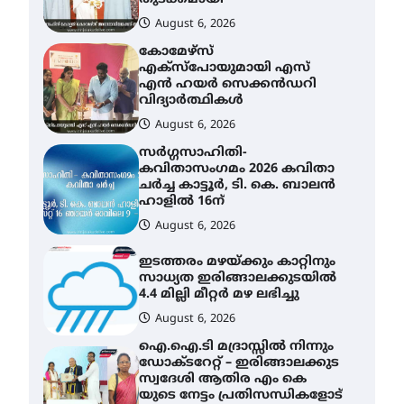
August 6, 2026
കോമേഴ്സ്
എക്സ്പോയുമായി എസ്
എൻ ഹയർ സെക്കൻഡറി
വിദ്യാർത്ഥികൾ
August 6, 2026
സർഗ്ഗസാഹിതി-
കവിതാസംഗമം 2026 കവിതാ
ചർച്ച കാട്ടൂർ, ടി. കെ. ബാലൻ
ഹാളിൽ 16ന്
August 6, 2026
ഇടത്തരം മഴയ്ക്കും കാറ്റിനും
സാധ്യത ഇരിങ്ങാലക്കുടയിൽ
4.4 മില്ലി മീറ്റർ മഴ ലഭിച്ചു
August 6, 2026
ഐ.ഐ.ടി മദ്രാസ്സിൽ നിന്നും
ഡോക്ടറേറ്റ് – ഇരിങ്ങാലക്കുട
സ്വദേശി ആതിര എം കെ
യുടെ നേട്ടം പ്രതിസന്ധികളോട്