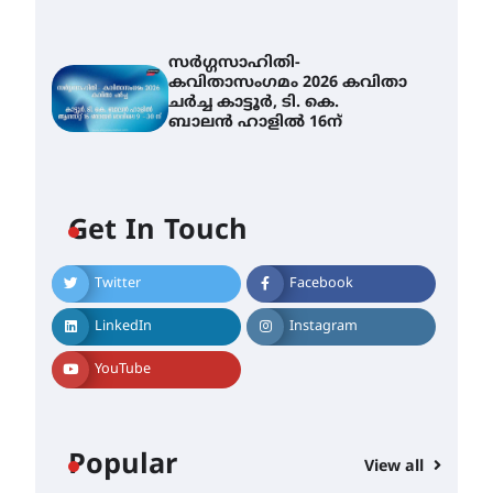
സർഗ്ഗസാഹിതി-
കവിതാസംഗമം 2026 കവിതാ
ചർച്ച കാട്ടൂർ, ടി. കെ.
ബാലൻ ഹാളിൽ 16ന്
Get In Touch
Twitter
Facebook
LinkedIn
Instagram
YouTube
Popular
View all