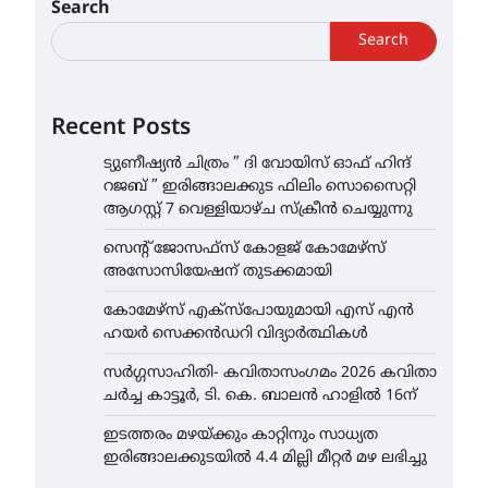
Search
Search
Recent Posts
ട്യുണീഷ്യൻ ചിത്രം ” ദി വോയിസ് ഓഫ് ഹിന്ദ്
റജബ് ” ഇരിങ്ങാലക്കുട ഫിലിം സൊസൈറ്റി
ആഗസ്റ്റ് 7 വെള്ളിയാഴ്ച സ്‌ക്രീൻ ചെയ്യുന്നു
സെന്റ് ജോസഫ്സ് കോളജ് കോമേഴ്‌സ്
അസോസിയേഷന് തുടക്കമായി
കോമേഴ്സ് എക്സ്പോയുമായി എസ് എൻ
ഹയർ സെക്കൻഡറി വിദ്യാർത്ഥികൾ
സർഗ്ഗസാഹിതി- കവിതാസംഗമം 2026 കവിതാ
ചർച്ച കാട്ടൂർ, ടി. കെ. ബാലൻ ഹാളിൽ 16ന്
ഇടത്തരം മഴയ്ക്കും കാറ്റിനും സാധ്യത
ഇരിങ്ങാലക്കുടയിൽ 4.4 മില്ലി മീറ്റർ മഴ ലഭിച്ചു