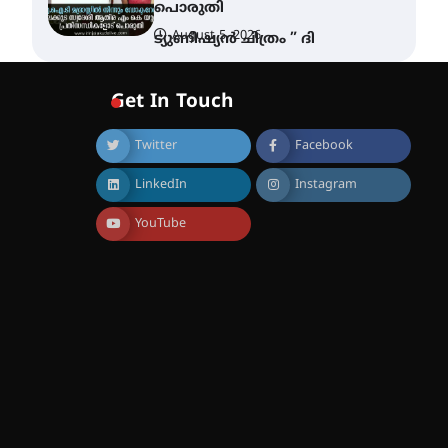
പൊരുതി
August 5, 2026
ട്യുണീഷ്യൻ ചിത്രം ” ദി
വോയിസ് ഓഫ് ഹിന്ദ് റജബ് ”
ഇരിങ്ങാലക്കുട ഫിലിം
സൊസൈറ്റി ആഗസ്റ്റ് 7
Get In Touch
വെള്ളിയാഴ്ച സ്‌ക്രീൻ
ചെയ്യുന്നു
Twitter
Facebook
August 6, 2026
സെന്റ് ജോസഫ്സ് കോളജ്
LinkedIn
Instagram
കോമേഴ്‌സ്
അസോസിയേഷന്
തുടക്കമായി
YouTube
August 6, 2026
കോമേഴ്സ്
എക്സ്പോയുമായി എസ്
എൻ ഹയർ സെക്കൻഡറി
വിദ്യാർത്ഥികൾ
August 6, 2026
സർഗ്ഗസാഹിതി-
കവിതാസംഗമം 2026 കവിതാ
ചർച്ച കാട്ടൂർ, ടി. കെ. ബാലൻ
ഹാളിൽ 16ന്