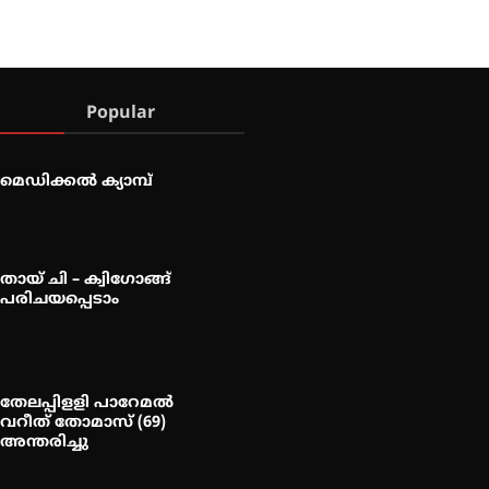
Popular
മെഡിക്കൽ ക്യാമ്പ്
തായ് ചി – ക്വിഗോങ്ങ്
പരിചയപ്പെടാം
തേലപ്പിളളി പാറേമൽ
വറീത് തോമാസ് (69)
അന്തരിച്ചു