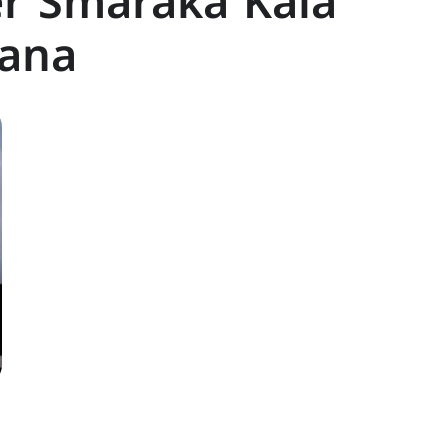
r Smaraka Kala
ana