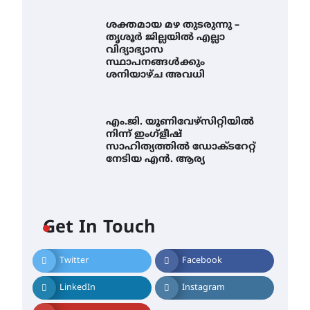
ശക്തമായ മഴ തുടരുന്നു –
തൃശൂർ ജില്ലയിൽ എല്ലാ
വിദ്യാഭ്യാസ
സ്ഥാപനങ്ങൾക്കും
ശനിയാഴ്ച അവധി
എം.ജി. യൂണിവേഴ്‌സിറ്റിയിൽ
നിന്ന് ഇംഗ്ളീഷ്
സാഹിത്യത്തിൽ ഡോക്ടറേറ്റ്
നേടിയ എൻ. ആര്യ
ശക്തമായ കാറ്റിന് സാധ്യത –
ആഗസ്റ്റ് 12 വരെ മഴ തുടരും,
Get In Touch
തൃശൂർ ജില്ലയിൽ മഞ്ഞ
അലർട്ട്
August 8, 2026
Twitter
Facebook
ശക്തമായ മഴ തുടരുന്നു –
തൃശൂർ ജില്ലയിൽ എല്ലാ
LinkedIn
Instagram
വിദ്യാഭ്യാസ
സ്ഥാപനങ്ങൾക്കും