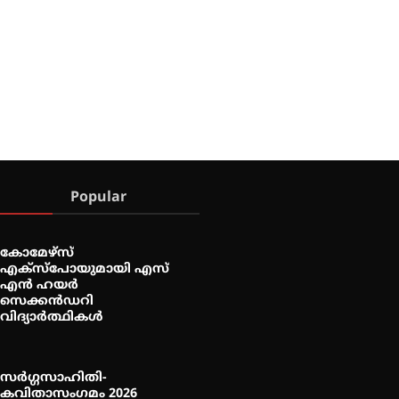
Popular
കോമേഴ്സ്
എക്സ്പോയുമായി എസ്
എൻ ഹയർ
സെക്കൻഡറി
വിദ്യാർത്ഥികൾ
സർഗ്ഗസാഹിതി-
കവിതാസംഗമം 2026