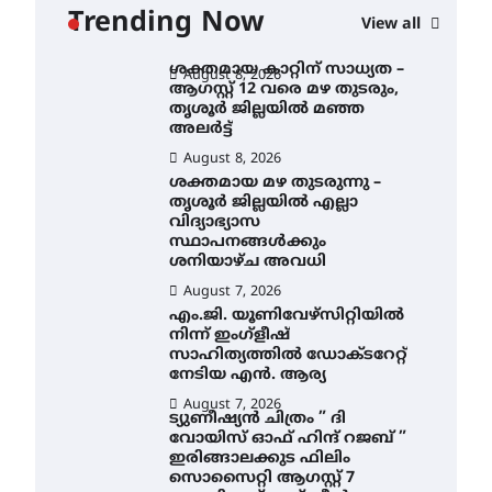
ഇടപെടണമെന്ന് ഐ.ടി.യു.
Trending Now
View all
ബാങ്ക് നിക്ഷേപക സംരക്ഷണ
സമിതി
ശക്തമായ കാറ്റിന് സാധ്യത –
August 8, 2026
ആഗസ്റ്റ് 12 വരെ മഴ തുടരും,
തൃശൂർ ജില്ലയിൽ മഞ്ഞ
അലർട്ട്
August 8, 2026
ശക്തമായ മഴ തുടരുന്നു –
തൃശൂർ ജില്ലയിൽ എല്ലാ
വിദ്യാഭ്യാസ
സ്ഥാപനങ്ങൾക്കും
ശനിയാഴ്ച അവധി
August 7, 2026
എം.ജി. യൂണിവേഴ്‌സിറ്റിയിൽ
നിന്ന് ഇംഗ്ളീഷ്
സാഹിത്യത്തിൽ ഡോക്ടറേറ്റ്
നേടിയ എൻ. ആര്യ
August 7, 2026
ട്യുണീഷ്യൻ ചിത്രം ” ദി
വോയിസ് ഓഫ് ഹിന്ദ് റജബ് ”
ഇരിങ്ങാലക്കുട ഫിലിം
സൊസൈറ്റി ആഗസ്റ്റ് 7