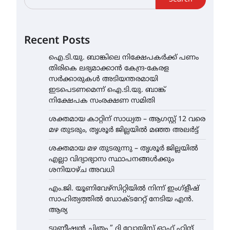
Recent Posts
ഐ.ടി.യു. ബാങ്കിലെ നിക്ഷേപകർക്ക് പണം
തിരികെ ലഭ്യമാക്കാൻ കേന്ദ്ര-കേരള
സർക്കാരുകൾ അടിയന്തരമായി
ഇടപെടണമെന്ന് ഐ.ടി.യു. ബാങ്ക്
നിക്ഷേപക സംരക്ഷണ സമിതി
ശക്തമായ കാറ്റിന് സാധ്യത – ആഗസ്റ്റ് 12 വരെ
മഴ തുടരും, തൃശൂർ ജില്ലയിൽ മഞ്ഞ അലർട്ട്
ശക്തമായ മഴ തുടരുന്നു – തൃശൂർ ജില്ലയിൽ
എല്ലാ വിദ്യാഭ്യാസ സ്ഥാപനങ്ങൾക്കും
ശനിയാഴ്ച അവധി
എം.ജി. യൂണിവേഴ്‌സിറ്റിയിൽ നിന്ന് ഇംഗ്ളീഷ്
സാഹിത്യത്തിൽ ഡോക്ടറേറ്റ് നേടിയ എൻ.
ആര്യ
ട്യുണീഷ്യൻ ചിത്രം ” ദി വോയിസ് ഓഫ് ഹിന്ദ്