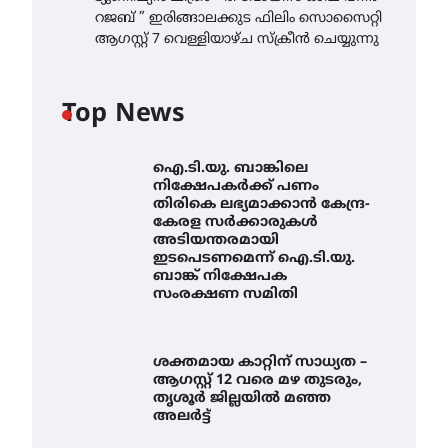
റജബ് ” ഇരിങ്ങാലക്കുട ഫിലിം സൊസൈറ്റി
ആഗസ്റ്റ് 7 വെള്ളിയാഴ്ച സ്‌ക്രീൻ ചെയ്യുന്നു
Top News
ഐ.ടി.യു. ബാങ്കിലെ
നിക്ഷേപകർക്ക് പണം
തിരികെ ലഭ്യമാക്കാൻ കേന്ദ്ര-
കേരള സർക്കാരുകൾ
അടിയന്തരമായി
ഇടപെടണമെന്ന് ഐ.ടി.യു.
ബാങ്ക് നിക്ഷേപക
സംരക്ഷണ സമിതി
ശക്തമായ കാറ്റിന് സാധ്യത –
ആഗസ്റ്റ് 12 വരെ മഴ തുടരും,
തൃശൂർ ജില്ലയിൽ മഞ്ഞ
അലർട്ട്