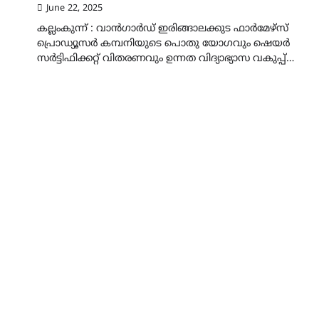
June 22, 2025
കല്ലംകുന്ന് : വാൻഗാർഡ് ഇരിങ്ങാലക്കുട ഫാർമേഴ്സ്
പ്രൊഡ്യൂസർ കമ്പനിയുടെ പൊതു യോഗവും ഷെയർ
സർട്ടിഫിക്കറ്റ് വിതരണവും ഉന്നത വിദ്യാഭ്യാസ വകുപ്പ്…