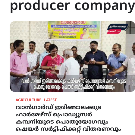
producer company
AGRICULTURE
LATEST
വാൻഗാർഡ് ഇരിങ്ങാലക്കുട
ഫാർമേഴ്സ് പ്രൊഡ്യൂസർ
കമ്പനിയുടെ പൊതുയോഗവും
ഷെയർ സർട്ടിഫിക്കറ്റ് വിതരണവും