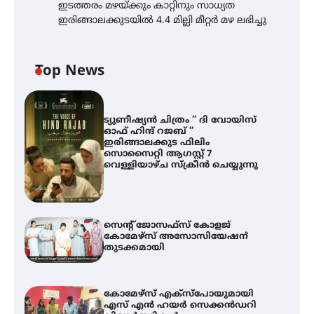
ഇടത്തരം മഴയ്ക്കും കാറ്റിനും സാധ്യത
ഇരിങ്ങാലക്കുടയിൽ 4.4 മില്ലി മീറ്റർ മഴ ലഭിച്ചു
Top News
ട്യുണീഷ്യൻ ചിത്രം ” ദി വോയിസ്
ഓഫ് ഹിന്ദ് റജബ് ”
ഇരിങ്ങാലക്കുട ഫിലിം
സൊസൈറ്റി ആഗസ്റ്റ് 7
വെള്ളിയാഴ്ച സ്‌ക്രീൻ ചെയ്യുന്നു
സെന്റ് ജോസഫ്സ് കോളജ്
കോമേഴ്‌സ് അസോസിയേഷന്
തുടക്കമായി
കോമേഴ്സ് എക്സ്പോയുമായി
എസ് എൻ ഹയർ സെക്കൻഡറി