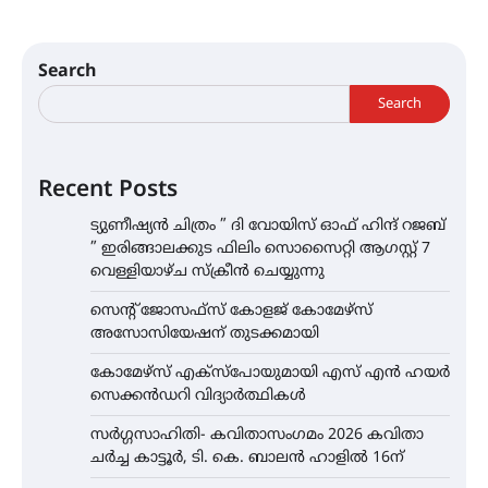
Search
Search
Recent Posts
ട്യുണീഷ്യൻ ചിത്രം ” ദി വോയിസ് ഓഫ് ഹിന്ദ് റജബ്
” ഇരിങ്ങാലക്കുട ഫിലിം സൊസൈറ്റി ആഗസ്റ്റ് 7
വെള്ളിയാഴ്ച സ്‌ക്രീൻ ചെയ്യുന്നു
സെന്റ് ജോസഫ്സ് കോളജ് കോമേഴ്‌സ്
അസോസിയേഷന് തുടക്കമായി
കോമേഴ്സ് എക്സ്പോയുമായി എസ് എൻ ഹയർ
സെക്കൻഡറി വിദ്യാർത്ഥികൾ
സർഗ്ഗസാഹിതി- കവിതാസംഗമം 2026 കവിതാ
ചർച്ച കാട്ടൂർ, ടി. കെ. ബാലൻ ഹാളിൽ 16ന്