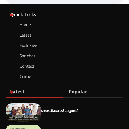
ട്യുണീഷ്യൻ ചിത്രം ” ദി വോയിസ്
ഓഫ് ഹിന്ദ് റജബ് ” ഇരിങ്ങാലക്കുട
Quick Links
ഫിലിം സൊസൈറ്റി ആഗസ്റ്റ് 7
വെള്ളിയാഴ്ച സ്‌ക്രീൻ ചെയ്യുന്നു
Home
Latest
സെന്റ് ജോസഫ്സ് കോളജ്
കോമേഴ്‌സ് അസോസിയേഷന്
Exclusive
തുടക്കമായി
Sanchari
Contact
കോമേഴ്സ് എക്സ്പോയുമായി
Crime
എസ് എൻ ഹയർ സെക്കൻഡറി
വിദ്യാർത്ഥികൾ
Latest
Popular
സർഗ്ഗസാഹിതി- കവിതാസംഗമം
2026 കവിതാ ചർച്ച കാട്ടൂർ, ടി. കെ.
മെഡിക്കൽ ക്യാമ്പ്
ബാലൻ ഹാളിൽ 16ന്