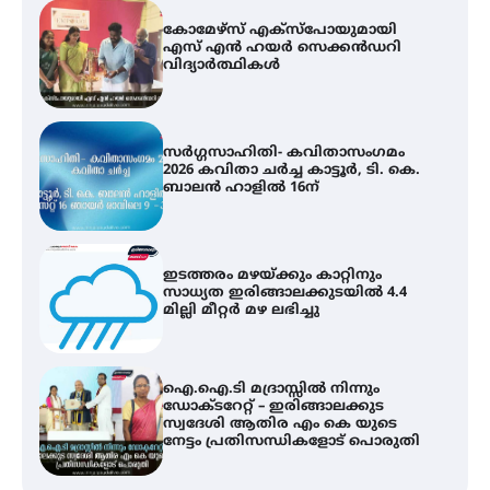
കോമേഴ്സ് എക്സ്പോയുമായി
എസ് എൻ ഹയർ സെക്കൻഡറി
വിദ്യാർത്ഥികൾ
സർഗ്ഗസാഹിതി- കവിതാസംഗമം
2026 കവിതാ ചർച്ച കാട്ടൂർ, ടി. കെ.
ബാലൻ ഹാളിൽ 16ന്
ഇടത്തരം മഴയ്ക്കും കാറ്റിനും
സാധ്യത ഇരിങ്ങാലക്കുടയിൽ 4.4
മില്ലി മീറ്റർ മഴ ലഭിച്ചു
ഐ.ഐ.ടി മദ്രാസ്സിൽ നിന്നും
ഡോക്ടറേറ്റ് – ഇരിങ്ങാലക്കുട
സ്വദേശി ആതിര എം കെ യുടെ
നേട്ടം പ്രതിസന്ധികളോട് പൊരുതി