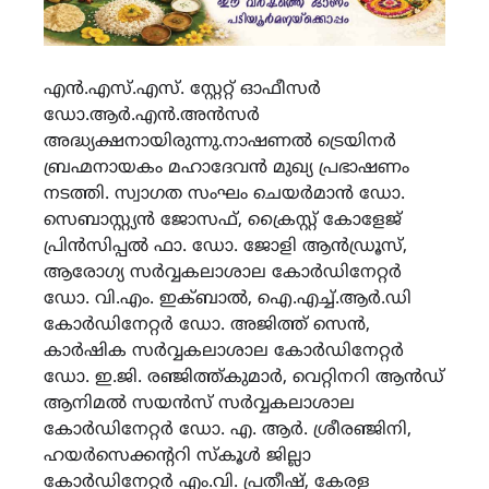
എന്‍.എസ്.എസ്. സ്റ്റേറ്റ് ഓഫീസര്‍
ഡോ.ആര്‍.എന്‍.അന്‍സര്‍
അദ്ധ്യക്ഷനായിരുന്നു.നാഷണൽ ട്രെയിനർ
ബ്രഹ്മനായകം മഹാദേവൻ മുഖ്യ പ്രഭാഷണം
നടത്തി. സ്വാഗത സംഘം ചെയര്‍മാന്‍ ഡോ.
സെബാസ്റ്റ്യന്‍ ജോസഫ്, ക്രൈസ്റ്റ് കോളേജ്
പ്രിന്‍സിപ്പല്‍ ഫാ. ഡോ. ജോളി ആന്‍ഡ്രൂസ്,
ആരോഗ്യ സര്‍വ്വകലാശാല കോര്‍ഡിനേറ്റര്‍
ഡോ. വി.എം. ഇക്ബാല്‍, ഐ.എച്ച്.ആര്‍.ഡി
കോര്‍ഡിനേറ്റര്‍ ഡോ. അജിത്ത് സെന്‍,
കാര്‍ഷിക സര്‍വ്വകലാശാല കോര്‍ഡിനേറ്റര്‍
ഡോ. ഇ.ജി. രഞ്ജിത്ത്കുമാര്‍, വെറ്റിനറി ആന്‍ഡ്
ആനിമല്‍ സയന്‍സ് സര്‍വ്വകലാശാല
കോര്‍ഡിനേറ്റര്‍ ഡോ. എ. ആര്‍. ശ്രീരഞ്ജിനി,
ഹയര്‍സെക്കന്‍ററി സ്കൂള്‍ ജില്ലാ
കോര്‍ഡിനേറ്റര്‍ എം.വി. പ്രതീഷ്, കേരള