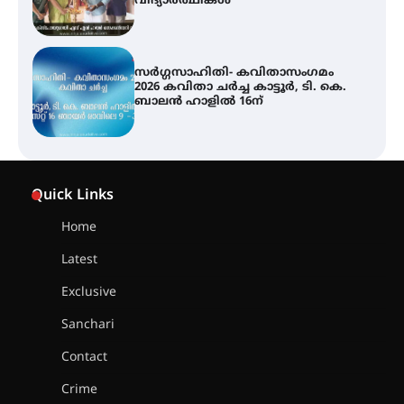
ബാലൻ ഹാളിൽ 16ന്
ശക്തമായ മഴ തുടരുന്നു – തൃശൂർ
ജില്ലയിൽ എല്ലാ വിദ്യാഭ്യാസ
സ്ഥാപനങ്ങൾക്കും ശനിയാഴ്ച
അവധി
എം.ജി. യൂണിവേഴ്‌സിറ്റിയിൽ നിന്ന്
ഇംഗ്ളീഷ് സാഹിത്യത്തിൽ
Quick Links
ഡോക്ടറേറ്റ് നേടിയ എൻ. ആര്യ
Home
Latest
ട്യുണീഷ്യൻ ചിത്രം ” ദി വോയിസ്
ഓഫ് ഹിന്ദ് റജബ് ” ഇരിങ്ങാലക്കുട
Exclusive
ഫിലിം സൊസൈറ്റി ആഗസ്റ്റ് 7
വെള്ളിയാഴ്ച സ്‌ക്രീൻ ചെയ്യുന്നു
Sanchari
Contact
സെന്റ് ജോസഫ്സ് കോളജ്
Crime
കോമേഴ്‌സ് അസോസിയേഷന്