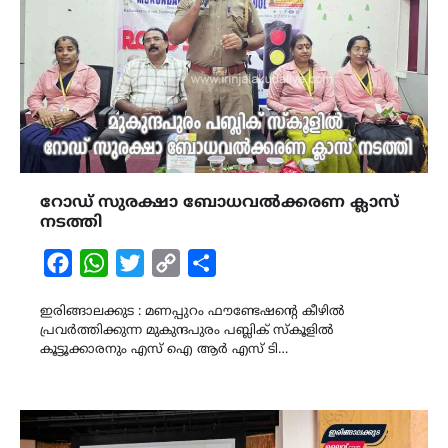
റോഡ് സുരക്ഷാ ബോധവൽക്കരണ ക്ലാസ്
നടത്തി
Facebook
WhatsApp
Twitter
Copy
Share
Link
ഇരിങ്ങാലക്കുട : മണപ്പുറം ഫൗണ്ടേഷന്റെ കീഴിൽ
പ്രവർത്തിക്കുന്ന മുകുന്ദപുരം പബ്ലിക് സ്കൂളിൽ
കൂട്ടൂക്കാരനും എസ് ഐ ആർ എസ് ടി…