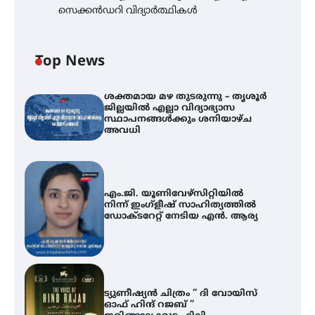
സെക്കൻഡറി വിദ്യാർത്ഥികൾ
Top News
ശക്തമായ മഴ തുടരുന്നു – തൃശൂർ
ജില്ലയിൽ എല്ലാ വിദ്യാഭ്യാസ
സ്ഥാപനങ്ങൾക്കും ശനിയാഴ്ച
അവധി
എം.ജി. യൂണിവേഴ്‌സിറ്റിയിൽ
നിന്ന് ഇംഗ്ളീഷ് സാഹിത്യത്തിൽ
ഡോക്ടറേറ്റ് നേടിയ എൻ. ആര്യ
ട്യുണീഷ്യൻ ചിത്രം ” ദി വോയിസ്
ഓഫ് ഹിന്ദ് റജബ് ”