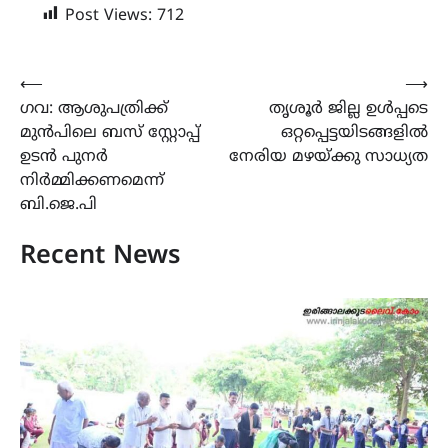
Post Views:
712
Post
⟵
⟶
ഗവ: ആശുപത്രിക്ക്
തൃശൂർ ജില്ല ഉൾപ്പടെ
navigation
മുൻപിലെ ബസ് സ്റ്റോപ്പ്
ഒറ്റപ്പെട്ടയിടങ്ങളിൽ
ഉടൻ പുനർ
നേരിയ മഴയ്ക്കു സാധ്യത
നിർമ്മിക്കണമെന്ന്
ബി.ജെ.പി
Recent News