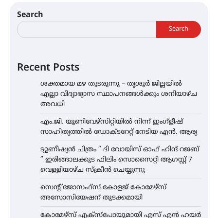
Search
Search
Recent Posts
ശക്തമായ മഴ തുടരുന്നു – തൃശൂർ ജില്ലയിൽ
എല്ലാ വിദ്യാഭ്യാസ സ്ഥാപനങ്ങൾക്കും ശനിയാഴ്ച
അവധി
എം.ജി. യൂണിവേഴ്‌സിറ്റിയിൽ നിന്ന് ഇംഗ്ളീഷ്
സാഹിത്യത്തിൽ ഡോക്ടറേറ്റ് നേടിയ എൻ. ആര്യ
ട്യുണീഷ്യൻ ചിത്രം ” ദി വോയിസ് ഓഫ് ഹിന്ദ് റജബ്
” ഇരിങ്ങാലക്കുട ഫിലിം സൊസൈറ്റി ആഗസ്റ്റ് 7
വെള്ളിയാഴ്ച സ്‌ക്രീൻ ചെയ്യുന്നു
സെന്റ് ജോസഫ്സ് കോളജ് കോമേഴ്‌സ്
അസോസിയേഷന് തുടക്കമായി
കോമേഴ്സ് എക്സ്പോയുമായി എസ് എൻ ഹയർ