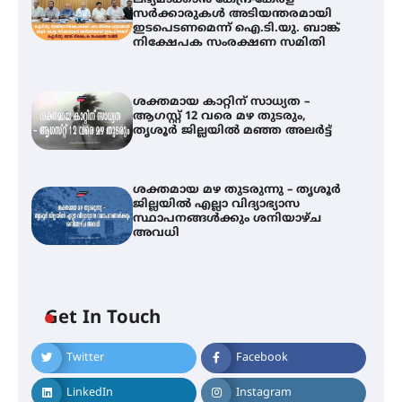
സർക്കാരുകൾ അടിയന്തരമായി
ഇടപെടണമെന്ന് ഐ.ടി.യു. ബാങ്ക്
നിക്ഷേപക സംരക്ഷണ സമിതി
ശക്തമായ കാറ്റിന് സാധ്യത –
ആഗസ്റ്റ് 12 വരെ മഴ തുടരും,
തൃശൂർ ജില്ലയിൽ മഞ്ഞ അലർട്ട്
ശക്തമായ മഴ തുടരുന്നു – തൃശൂർ
ജില്ലയിൽ എല്ലാ വിദ്യാഭ്യാസ
ഐ.ടി.യു. ബാങ്കിലെ
സ്ഥാപനങ്ങൾക്കും ശനിയാഴ്ച
നിക്ഷേപകർക്ക് പണം തിരികെ
അവധി
ലഭ്യമാക്കാൻ കേന്ദ്ര-കേരള
സർക്കാരുകൾ അടിയന്തരമായി
ഇടപെടണമെന്ന് ഐ.ടി.യു. ബാങ്ക്
നിക്ഷേപക സംരക്ഷണ സമിതി
Get In Touch
ശക്തമായ കാറ്റിന് സാധ്യത –
ആഗസ്റ്റ് 12 വരെ മഴ തുടരും,
Twitter
Facebook
തൃശൂർ ജില്ലയിൽ മഞ്ഞ അലർട്ട്
LinkedIn
Instagram