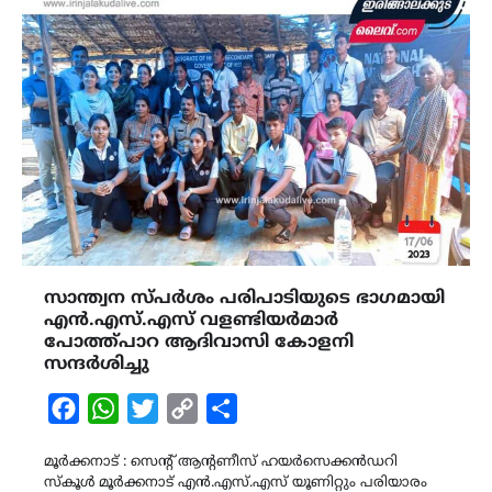
സാന്ത്വന സ്പർശം പരിപാടിയുടെ ഭാഗമായി
എൻ.എസ്.എസ് വളണ്ടിയർമാർ
പോത്ത്പാറ ആദിവാസി കോളനി
സന്ദർശിച്ചു
Facebook
WhatsApp
Twitter
Copy
Share
Link
മൂർക്കനാട് : സെന്റ് ആന്റണീസ് ഹയർസെക്കൻഡറി
സ്കൂൾ മൂർക്കനാട് എൻ.എസ്.എസ് യൂണിറ്റും പരിയാരം