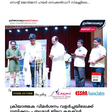
സെന്റ് ജോർജസ് ഹയർ സെക്കൻഡറി സ്കൂളിലെ…
ക്രിയാത്മക വിമർശനം വളർച്ചയിലേക്ക്
നയിക്കും – തൃശ്ശൂർ ജില്ലാ കളക്ടർ