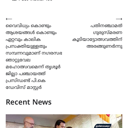
Post
⟵
⟶
വൈവിധ്യം കൊണ്ടും
പതിനഞ്ചാമത്
navigation
ആശയങ്ങൾ കൊണ്ടും
ഗുരുസ്മരണ
ഏറ്റവും കാലിക
കൂടിയാട്ടോത്സവത്തിന്
പ്രസക്തിയുള്ളതും
അരങ്ങുണർന്നു
സമ്പന്നവുമാണ് നഗരസഭ
ഞാറ്റുവേല
മഹോത്സവമെന്ന് തൃശൂർ
ജില്ലാ പഞ്ചായത്ത്
പ്രസിഡണ്ട് പി.കെ
ഡേവിസ് മാസ്റ്റർ
Recent News