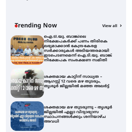
ി
ക
ഐ.ടി.യു. ബാങ്കിലെ
ഇ
നിക്ഷേപകർക്ക് പണം തിരികെ
ലഭ്യമാക്കാൻ കേന്ദ്ര-കേരള
ന
സർക്കാരുകൾ അടിയന്തരമായി
ഇടപെടണമെന്ന് ഐ.ടി.യു. ബാങ്ക്
Trending Now
View all
നിക്ഷേപക സംരക്ഷണ സമിതി
ശക്തമായ കാറ്റിന് സാധ്യത –
ആഗസ്റ്റ് 12 വരെ മഴ തുടരും,
തൃശൂർ ജില്ലയിൽ മഞ്ഞ അലർട്ട്
ശക്തമായ മഴ തുടരുന്നു – തൃശൂർ
ജില്ലയിൽ എല്ലാ വിദ്യാഭ്യാസ
സ്ഥാപനങ്ങൾക്കും ശനിയാഴ്ച
അവധി
എം.ജി. യൂണിവേഴ്‌സിറ്റിയിൽ നിന്ന്
ഇംഗ്ളീഷ് സാഹിത്യത്തിൽ
ഡോക്ടറേറ്റ് നേടിയ എൻ. ആര്യ