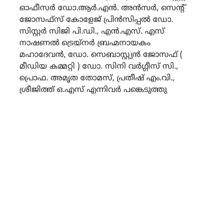
ഓഫീസർ ഡോ.ആർ.എൻ. അൻസർ, സെന്റ്
ജോസഫ്സ് കോളേജ് പ്രിൻസിപ്പൽ ഡോ.
സിസ്റ്റർ സിജി പി.ഡി., എൻ.എസ്. എസ്
നാഷണൽ ട്രെയ്നർ ബ്രഹ്മനായകം
മഹാദേവൻ, ഡോ. സെബാസ്റ്റ്യൻ ജോസഫ് (
മീഡിയ കമ്മറ്റി ) ഡോ. സിനി വർഗ്ഗീസ് സി.,
പ്രൊഫ. അമൃത തോമസ്, പ്രതീഷ് എം.വി.,
ശ്രീജിത്ത് ഒ.എസ് എന്നിവർ പങ്കെടുത്തു