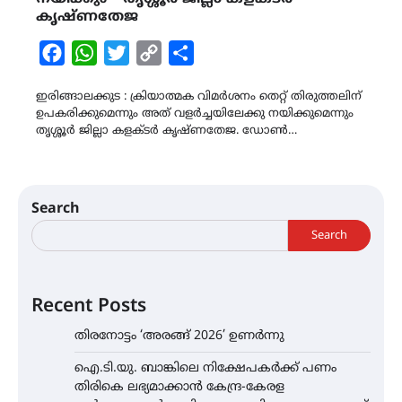
കൃഷ്ണതേജ
Facebook
WhatsApp
Twitter
Copy
Share
Link
ഇരിങ്ങാലക്കുട : ക്രിയാത്മക വിമർശനം തെറ്റ് തിരുത്തലിന്
ഉപകരിക്കുമെന്നും അത് വളർച്ചയിലേക്കു നയിക്കുമെന്നും
തൃശ്ശൂർ ജില്ലാ കളക്ടർ കൃഷ്ണതേജ. ഡോൺ…
Search
Search
Recent Posts
തിരനോട്ടം ‘അരങ്ങ് 2026’ ഉണർന്നു
ഐ.ടി.യു. ബാങ്കിലെ നിക്ഷേപകർക്ക് പണം
തിരികെ ലഭ്യമാക്കാൻ കേന്ദ്ര-കേരള