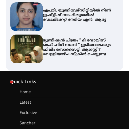
ട്യുണീഷ്യൻ ചിത്രം ” ദി വോയിസ്
ഓഫ് ഹിന്ദ് റജബ് ” ഇരിങ്ങാലക്കുട
ഫിലിം സൊസൈറ്റി ആഗസ്റ്റ് 7
വെള്ളിയാഴ്ച സ്‌ക്രീൻ ചെയ്യുന്നു
തിരനോട്ടം ‘അരങ്ങ് 2026’ ഉണർന്നു
ഐ.ടി.യു. ബാങ്കിലെ
നിക്ഷേപകർക്ക് പണം തിരികെ
ലഭ്യമാക്കാൻ കേന്ദ്ര-കേരള
Quick Links
സർക്കാരുകൾ അടിയന്തരമായി
ഇടപെടണമെന്ന് ഐ.ടി.യു. ബാങ്ക്
നിക്ഷേപക സംരക്ഷണ സമിതി
Home
Latest
ശക്തമായ കാറ്റിന് സാധ്യത –
ആഗസ്റ്റ് 12 വരെ മഴ തുടരും,
Exclusive
തൃശൂർ ജില്ലയിൽ മഞ്ഞ അലർട്ട്
Sanchari