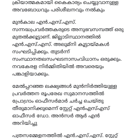
ക്രിയാത്മകമായി കൈകാര്യം ചെയ്യുവാനുള്ള
അവബോധവും പരിശീലനവും നൽകും
മുന്‍കാല എന്‍.എസ്.എസ്.
സന്നദ്ധപ്രവര്‍ത്തകരുടെ അനുഭവസമ്പത്ത് ഒരു
മുതൽക്കൂട്ടാണ്. ജില്ലാടിസ്ഥാനത്തില്‍
എന്‍.എസ്.എസ്. അലുമ്നി കൂട്ടായ്മകള്‍
സംഘടിപ്പിക്കും. തുടർന്ന്
സംസ്ഥാനതലസംഘടനാസംവിധാനം ഒരുക്കും.
നവകേരള നിർമ്മിതിയിൽ അവരെയും
പങ്കാളിയാക്കും.
മേൽപ്പറഞ്ഞ ലക്ഷ്യങ്ങൾ മുൻനിർത്തിയുള്ള
പ്രവർത്തന രൂപരേഖ സുമാനസത്തിൽ
പ്രോഗ്രാം ഓഫീസർമാർ ചർച്ച ചെയ്തു
തീരുമാനിക്കുമെന്ന് സ്റ്റേറ്റ് എൻഎസ്എസ്
ഓഫീസർ ഡോ. അൻസർ ആർ എൻ
അറിയിച്ചു
പത്രസമ്മേളനത്തിൽ എൻ.എസ്.എസ്. സ്റ്റേറ്റ്