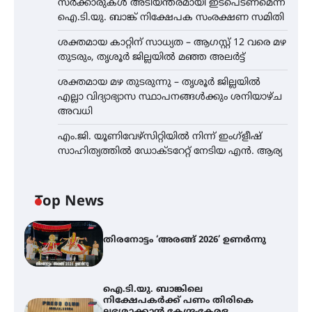
സർക്കാരുകൾ അടിയന്തരമായി ഇടപെടണമെന്ന്
ഐ.ടി.യു. ബാങ്ക് നിക്ഷേപക സംരക്ഷണ സമിതി
ശക്തമായ കാറ്റിന് സാധ്യത – ആഗസ്റ്റ് 12 വരെ മഴ
തുടരും, തൃശൂർ ജില്ലയിൽ മഞ്ഞ അലർട്ട്
ശക്തമായ മഴ തുടരുന്നു – തൃശൂർ ജില്ലയിൽ
എല്ലാ വിദ്യാഭ്യാസ സ്ഥാപനങ്ങൾക്കും ശനിയാഴ്ച
അവധി
എം.ജി. യൂണിവേഴ്‌സിറ്റിയിൽ നിന്ന് ഇംഗ്ളീഷ്
സാഹിത്യത്തിൽ ഡോക്ടറേറ്റ് നേടിയ എൻ. ആര്യ
Top News
തിരനോട്ടം ‘അരങ്ങ് 2026’ ഉണർന്നു
ഐ.ടി.യു. ബാങ്കിലെ
നിക്ഷേപകർക്ക് പണം തിരികെ
ലഭ്യമാക്കാൻ കേന്ദ്ര-കേരള