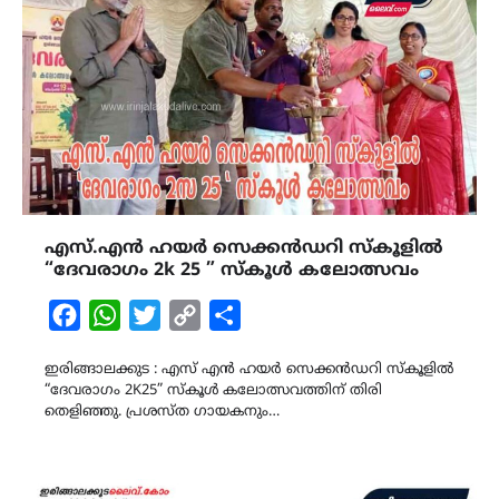
എസ്.എൻ ഹയർ സെക്കൻഡറി സ്കൂളിൽ
“ദേവരാഗം 2k 25 ” സ്കൂൾ കലോത്സവം
Facebook
WhatsApp
Twitter
Copy
Share
Link
ഇരിങ്ങാലക്കുട : എസ് എൻ ഹയർ സെക്കൻഡറി സ്കൂളിൽ
“ദേവരാഗം 2K25” സ്കൂൾ കലോത്സവത്തിന് തിരി
തെളിഞ്ഞു. പ്രശസ്ത ഗായകനും…