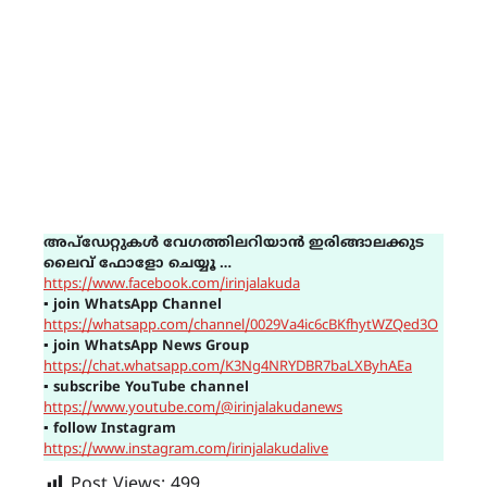
അപ്ഡേറ്റുകൾ വേഗത്തിലറിയാൻ ഇരിങ്ങാലക്കുട
ലൈവ് ഫോളോ ചെയ്യൂ …
https://www.facebook.com/irinjalakuda
▪
join WhatsApp Channel
https://whatsapp.com/channel/0029Va4ic6cBKfhytWZQed3O
▪
join WhatsApp News Group
https://chat.whatsapp.com/K3Ng4NRYDBR7baLXByhAEa
▪
subscribe YouTube channel
https://www.youtube.com/@irinjalakudanews
▪
follow Instagram
https://www.instagram.com/irinjalakudalive
Post Views:
499