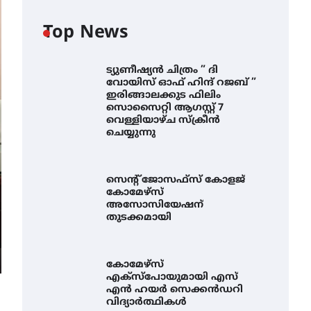
Top News
ട്യുണീഷ്യൻ ചിത്രം ” ദി
വോയിസ് ഓഫ് ഹിന്ദ് റജബ് ”
ഇരിങ്ങാലക്കുട ഫിലിം
സൊസൈറ്റി ആഗസ്റ്റ് 7
വെള്ളിയാഴ്ച സ്‌ക്രീൻ
ചെയ്യുന്നു
സെന്റ് ജോസഫ്സ് കോളജ്
കോമേഴ്‌സ്
അസോസിയേഷന്
തുടക്കമായി
കോമേഴ്സ്
എക്സ്പോയുമായി എസ്
എൻ ഹയർ സെക്കൻഡറി
വിദ്യാർത്ഥികൾ