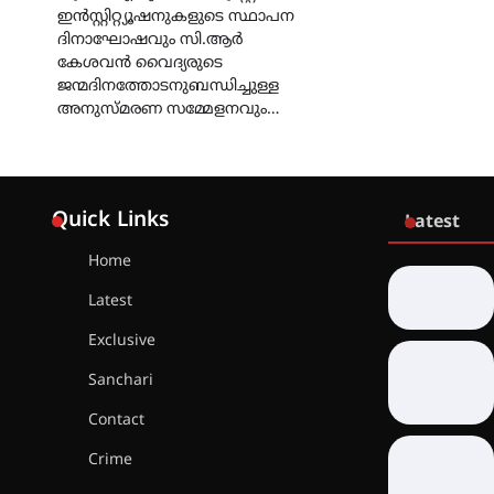
ഇൻസ്റ്റിറ്റ്യൂഷനുകളുടെ സ്ഥാപന
ദിനാഘോഷവും സി.ആർ
കേശവൻ വൈദ്യരുടെ
ജന്മദിനത്തോടനുബന്ധിച്ചുള്ള
അനുസ്മരണ സമ്മേളനവും…
Quick Links
Latest
Home
Latest
Exclusive
Sanchari
Contact
Crime