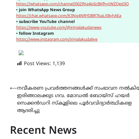
https://whatsapp.com/channel/0029Va4ic6cBKfhytWZQed3O
▪
join WhatsApp News Group
https://chat.whatsapp.com/K3Ng4NRYDBR7baLXByhAEa
▪
subscribe YouTube channel
https://www.youtube.com/@irinjalakudanews
▪
follow Instagram
https://www.instagram.com/irinjalakudalive
Post Views:
1,139
Post
⟵
നവീകരണ പ്രവർത്തനങ്ങൾക്ക് സംഭാവന നൽകി
ഇരിങ്ങാലക്കുട ഗവ. മോഡൽ ബോയ്സ് ഹയർ
navigation
സെക്കൻഡറി സ്കൂളിലെ പൂർവവിദ്യാർത്ഥികളെ
ആദരിച്ചു
Recent News