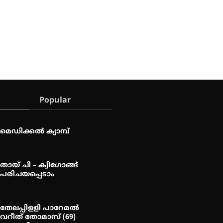
Popular
മെഡിക്കൽ ക്യാമ്പ്
തായ് ചി – ക്വിഗോങ്ങ്
പരിചയപ്പെടാം
തേലപ്പിളളി പാറേമൽ
വറീത് തോമാസ് (69)