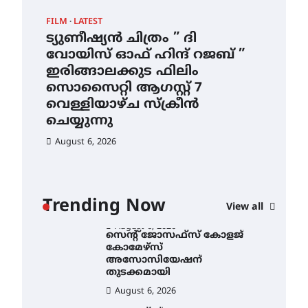
ഇടത്തരം മഴയ്ക്കും കാറ്റിനും
FILM
LATEST
CAM
സാധ്യത ഇരിങ്ങാലക്കുടയിൽ
4.4 മില്ലി മീറ്റർ മഴ ലഭിച്ചു
ട്യുണീഷ്യൻ ചിത്രം ” ദി
സെ
വോയിസ് ഓഫ് ഹിന്ദ് റജബ് ”
ക
August 6, 2026
ഇരിങ്ങാലക്കുട ഫിലിം
തു
ഐ.ഐ.ടി മദ്രാസ്സിൽ നിന്നും
സൊസൈറ്റി ആഗസ്റ്റ് 7
ഡോക്ടറേറ്റ് – ഇരിങ്ങാലക്കുട
Au
സ്വദേശി ആതിര എം കെ
വെള്ളിയാഴ്ച സ്‌ക്രീൻ
യുടെ നേട്ടം പ്രതിസന്ധികളോട്
ചെയ്യുന്നു
പൊരുതി
August 6, 2026
August 5, 2026
ട്യുണീഷ്യൻ ചിത്രം ” ദി
വോയിസ് ഓഫ് ഹിന്ദ് റജബ് ”
ഇരിങ്ങാലക്കുട ഫിലിം
സൊസൈറ്റി ആഗസ്റ്റ് 7
ാ
വെള്ളിയാഴ്ച സ്‌ക്രീൻ
Trending Now
View all
ചെയ്യുന്നു
ൻ
August 6, 2026
സെന്റ് ജോസഫ്സ് കോളജ്
കോമേഴ്‌സ്
അസോസിയേഷന്
തുടക്കമായി
August 6, 2026