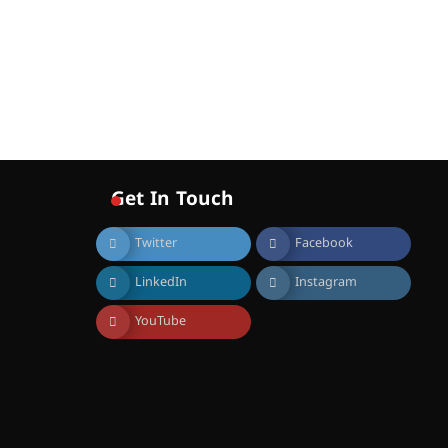
ഇടത്തരം മഴയ്ക്കും കാറ്റിനും
സാധ്യത ഇരിങ്ങാലക്കുടയിൽ
4.4 മില്ലി മീറ്റർ മഴ ലഭിച്ചു
August 6, 2026
ഐ.ഐ.ടി മദ്രാസ്സിൽ നിന്നും
ഡോക്ടറേറ്റ് – ഇരിങ്ങാലക്കുട
സ്വദേശി ആതിര എം കെ
യുടെ നേട്ടം പ്രതിസന്ധികളോട്
പൊരുതി
Get In Touch
August 5, 2026
Twitter
Facebook
LinkedIn
Instagram
YouTube