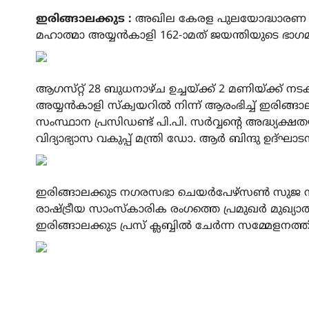
Link
ഇരിങ്ങാലക്കുട :
അഖില കേരള പുലയോദ്ധാരണ സ
മഹാത്മാ അയ്യൻകാളി 162-ാമത് ജയന്തിയുടെ ഭാഗ
ആഗസ്‌റ്റ് 28 ബുധനാഴ്ച ഉച്ചയ്ക്ക് 2 മണിയ്ക്ക് 
അയ്യൻകാളി സ്‌ക്വയറിൽ നിന്ന് ആരംഭിച്ച് ഇരിങ്
സംസ്ഥാന പ്രസിഡണ്ട് പി.പി. സർവ്വൻ്റെ അദ്ധ്യക
വിദ്യാഭ്യാസ വകുപ്പ് മന്ത്രി ഡോ. ആർ ബിന്ദു ഉദ്ഘാ
ഇരിങ്ങാലക്കുട നഗരസഭാ ചെയർപേഴ്‌സൺ സുജ സജീ
രാഷ്ട്രീയ സാംസ്‌കാരിക രംഗത്തെ പ്രമുഖർ മുഖ്
ഇരിങ്ങാലക്കുട പ്രസ് ക്ലബ്ബിൽ ചേർന്ന സമ്മേളനത്