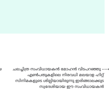
യ
ചലച്ചിത്ര സംവിധായകൻ മോഹൻ വിടപറഞ്ഞു –
എൺപതുകളിലെ നിരവധി മലയാള ഹിറ്റ്
സിനിമകളുടെ ശില്പിയായിരുന്നു ഇരിങ്ങാലക്കുട
സ്വദേശിയായ ഈ സംവിധായകൻ