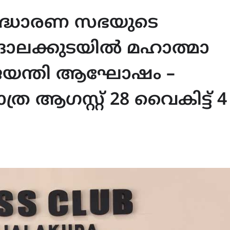
്ധാരണ സഭയുടെ
ങാലക്കുടയിൽ മഹാത്മാ
 ജയന്തി ആഘോഷം –
ആഗസ്റ്റ് 28 വൈകിട്ട് 4