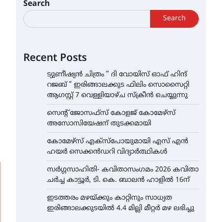
Search
Search
Recent Posts
ട്യുണീഷ്യൻ ചിത്രം ” ദി വോയിസ് ഓഫ് ഹിന്ദ്
റജബ് ” ഇരിങ്ങാലക്കുട ഫിലിം സൊസൈറ്റി
ആഗസ്റ്റ് 7 വെള്ളിയാഴ്ച സ്‌ക്രീൻ ചെയ്യുന്നു
സെന്റ് ജോസഫ്സ് കോളജ് കോമേഴ്‌സ്
അസോസിയേഷന് തുടക്കമായി
കോമേഴ്സ് എക്സ്പോയുമായി എസ് എൻ
ഹയർ സെക്കൻഡറി വിദ്യാർത്ഥികൾ
സർഗ്ഗസാഹിതി- കവിതാസംഗമം 2026 കവിതാ
ചർച്ച കാട്ടൂർ, ടി. കെ. ബാലൻ ഹാളിൽ 16ന്
ഇടത്തരം മഴയ്ക്കും കാറ്റിനും സാധ്യത
ഇരിങ്ങാലക്കുടയിൽ 4.4 മില്ലി മീറ്റർ മഴ ലഭിച്ചു