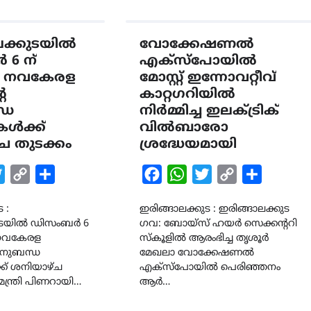
ലക്കുടയിൽ
വോക്കേഷണൽ
6 ന്
എക്സ്പോയിൽ
്ന നവകേരള
മോസ്റ്റ്‌ ഇന്നോവറ്റീവ്
െ
കാറ്റഗറിയിൽ
്ധ
നിർമ്മിച്ച ഇലക്ട്രിക്
കൾക്ക്
വിൽബാരോ
ച തുടക്കം
ശ്രദ്ധേയമായി
k
tsApp
Twitter
Copy
Share
Facebook
WhatsApp
Twitter
Copy
Share
Link
Link
 :
ഇരിങ്ങാലക്കുട : ഇരിങ്ങാലക്കുട
കുടയിൽ ഡിസംബർ 6
ഗവ: ബോയ്സ് ഹയർ സെക്കന്ററി
ന നവകേരള
സ്കൂളിൽ ആരംഭിച്ച തൃശൂർ
അനുബന്ധ
മേഖലാ വോക്കേഷണൽ
ക് ശനിയാഴ്ച
എക്സ്പോയിൽ പെരിഞ്ഞനം
യമന്ത്രി പിണറായി…
ആർ…