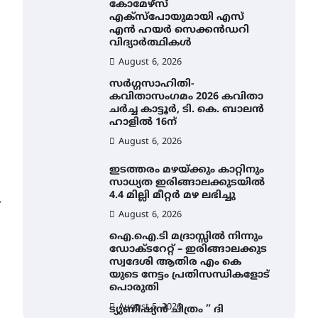
കോമേഴ്സ്
എക്സ്പോയുമായി എസ്
എൻ ഹയർ സെക്കൻഡറി
വിദ്യാർത്ഥികൾ
August 6, 2026
സർഗ്ഗസാഹിതി-
കവിതാസംഗമം 2026 കവിതാ
ചർച്ച കാട്ടൂർ, ടി. കെ. ബാലൻ
ഹാളിൽ 16ന്
August 6, 2026
ഇടത്തരം മഴയ്ക്കും കാറ്റിനും
സാധ്യത ഇരിങ്ങാലക്കുടയിൽ
4.4 മില്ലി മീറ്റർ മഴ ലഭിച്ചു
⟶
August 6, 2026
ഐ.ഐ.ടി മദ്രാസ്സിൽ നിന്നും
ഡോക്ടറേറ്റ് – ഇരിങ്ങാലക്കുട
സ്വദേശി ആതിര എം കെ
യുടെ നേട്ടം പ്രതിസന്ധികളോട്
പൊരുതി
August 5, 2026
ട്യുണീഷ്യൻ ചിത്രം ” ദി