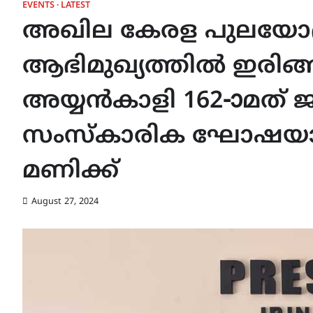
EVENTS
LATEST
അഖില കേരള പുലയോദ
ആഭിമുഖ്യത്തിൽ ഇരിങ്
അയ്യൻകാളി 162-ാമത്
സംസ്കാരിക ഘോഷയാത്ര 
മണിക്ക്
August 27, 2024