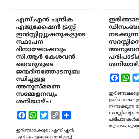
എസ്.എൻ ചന്ദ്രിക
ഇരിങ്ങാ
എജുക്കേഷൻ ട്രസ്റ്റ്
ഡിസംബർ 
ഇൻസ്റ്റിറ്റ്യൂഷനുകളുടെ
നടക്കുന
സ്ഥാപന
സദസ്സിന്റ
ദിനാഘോഷവും
അനുബന
സി.ആർ കേശവൻ
പരിപാടി
വൈദ്യരുടെ
ശനിയാഴ്
ജന്മദിനത്തോടനുബ
Faceboo
Wha
ന്ധിച്ചുള്ള
അനുസ്മരണ
സമ്മേളനവും
ഇരിങ്ങാലക്കുട
ഇരിങ്ങാലക്
ശനിയാഴ്ച
ന് നടക്കുന്
സദസ്സിന്റെ 
Facebook
WhatsApp
Twitter
Copy
Share
പരിപാടികൾക്
Link
തുടക്കം. മുഖ്
ഇരിങ്ങാലക്കുട : എസ്.എൻ
ചന്ദ്രിക എജുക്കേഷൻ ട്രസ്റ്റ്