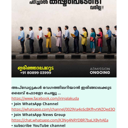
അപ്ഡേറ്റുകൾ വേഗത്തിലറിയാൻ ഇരിങ്ങാലക്കുട
ലൈവ് ഫോളോ ചെയ്യൂ …
https://www.facebook.com/irinjalakuda
▪
join WhatsApp Channel
https://whatsapp.com/channel/0029Va4ic6cBKfhytWZQed3O
▪
join WhatsApp News Group
https://chat.whatsapp.com/K3Ng4NRYDBR7baLXByhAEa
▪
subscribe YouTube channel