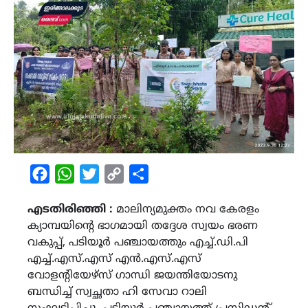
Facebook
WhatsApp
Twitter
Copy
Share
Link
എടതിരിഞ്ഞി :
മാലിന്യമുക്തം നവ കേരളം
ക്യാമ്പയിന്‍റെ ഭാഗമായി തദ്ദേശ സ്വയം ഭരണ
വകുപ്പ്, പടിയൂർ പഞ്ചായത്തും എച്ച്.ഡി.പി
എച്ച്.എസ്.എസ് എൻ.എസ്.എസ്
വോളന്റിയേഴ്‌സ് ഗാന്ധി ജയന്തിയോടനു
ബന്ധിച്ച് സ്വച്ഛതാ ഹി സേവാ റാലി