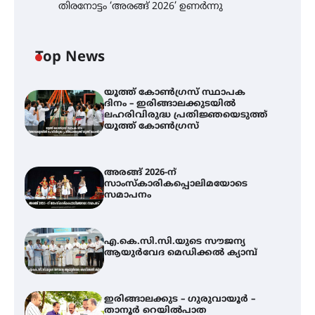
തിരനോട്ടം ‘അരങ്ങ് 2026’ ഉണർന്നു
Top News
യൂത്ത് കോൺഗ്രസ്‌ സ്ഥാപക
ദിനം – ഇരിങ്ങാലക്കുടയിൽ
ലഹരിവിരുദ്ധ പ്രതിജ്ഞയെടുത്ത്
യൂത്ത് കോൺഗ്രസ്
അരങ്ങ് 2026-ന്
സാംസ്കാരികപ്പൊലിമയോടെ
സമാപനം
എ.കെ.സി.സി.യുടെ സൗജന്യ
ആയുർവേദ മെഡിക്കൽ ക്യാമ്പ്
ഇരിങ്ങാലക്കുട – ഗുരുവായൂർ –
താനൂർ റെയിൽപാത