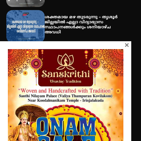
ഐ.ടി.യു. ബാങ്കിലെ
നിക്ഷേപകർക്ക് പണം തിരികെ
ശക്തമായ മഴ തുടരുന്നു – തൃശൂർ
ലഭ്യമാക്കാൻ കേന്ദ്ര-കേരള
ജില്ലയിൽ എല്ലാ വിദ്യാഭ്യാസ
സർക്കാരുകൾ അടിയന്തരമായി
സ്ഥാപനങ്ങൾക്കും ശനിയാഴ്ച
ഇടപെടണമെന്ന് ഐ.ടി.യു. ബാങ്ക്
അവധി
നിക്ഷേപക സംരക്ഷണ സമിതി
×
എം.ജി. യൂണിവേഴ്‌സിറ്റിയിൽ നിന്ന്
ഇംഗ്ളീഷ് സാഹിത്യത്തിൽ
ഡോക്ടറേറ്റ് നേടിയ എൻ. ആര്യ
ട്യുണീഷ്യൻ ചിത്രം ” ദി വോയിസ്
ഓഫ് ഹിന്ദ് റജബ് ” ഇരിങ്ങാലക്കുട
ഫിലിം സൊസൈറ്റി ആഗസ്റ്റ് 7
വെള്ളിയാഴ്ച സ്‌ക്രീൻ ചെയ്യുന്നു