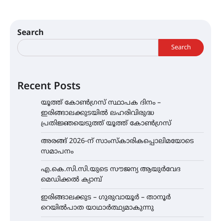
Search
Search
Recent Posts
യൂത്ത് കോൺഗ്രസ്‌ സ്ഥാപക ദിനം –
ഇരിങ്ങാലക്കുടയിൽ ലഹരിവിരുദ്ധ
പ്രതിജ്ഞയെടുത്ത് യൂത്ത് കോൺഗ്രസ്
അരങ്ങ് 2026-ന് സാംസ്കാരികപ്പൊലിമയോടെ
സമാപനം
എ.കെ.സി.സി.യുടെ സൗജന്യ ആയുർവേദ
മെഡിക്കൽ ക്യാമ്പ്
ഇരിങ്ങാലക്കുട – ഗുരുവായൂർ – താനൂർ
റെയിൽപാത യാഥാർത്ഥ്യമാകുന്നു