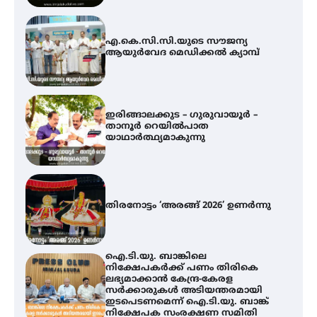
ഇരിങ്ങാലക്കുട – ഗുരുവായൂർ –
താനൂർ റെയിൽപാത
യാഥാർത്ഥ്യമാകുന്നു
തിരനോട്ടം ‘അരങ്ങ് 2026’ ഉണർന്നു
ഐ.ടി.യു. ബാങ്കിലെ
നിക്ഷേപകർക്ക് പണം തിരികെ
ലഭ്യമാക്കാൻ കേന്ദ്ര-കേരള
സർക്കാരുകൾ അടിയന്തരമായി
ഇടപെടണമെന്ന് ഐ.ടി.യു. ബാങ്ക്
നിക്ഷേപക സംരക്ഷണ സമിതി
യൂത്ത് കോൺഗ്രസ്‌ സ്ഥാപക ദിനം
– ഇരിങ്ങാലക്കുടയിൽ
ലഹരിവിരുദ്ധ പ്രതിജ്ഞയെടുത്ത്
യൂത്ത് കോൺഗ്രസ്