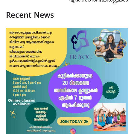
എൻ.സി.സി കേഡറ്റുകൾ
Recent News