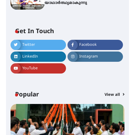
യാഥാർത്ഥ്യമാകുന്നു
അരങ്ങ് 2026-ന്
സാംസ്കാരികപ്പൊലിമയോടെ
സമാപനം
Get In Touch
Twitter
Facebook
എ.കെ.സി.സി.യുടെ സൗജന്യ
LinkedIn
Instagram
ആയുർവേദ മെഡിക്കൽ ക്യാമ്പ്
YouTube
ഇരിങ്ങാലക്കുട – ഗുരുവായൂർ –
താനൂർ റെയിൽപാത
Popular
യാഥാർത്ഥ്യമാകുന്നു
View all
തിരനോട്ടം ‘അരങ്ങ് 2026’ ഉണർന്നു