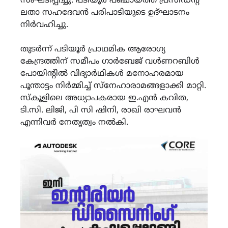
സംഘടിപ്പിച്ചു. പടിയൂർ പഞ്ചായത്ത് പ്രസിഡന്റ്
ലതാ സഹദേവൻ പരിപാടിയുടെ ഉദ്ഘാടനം
നിർവഹിച്ചു.
തുടർന്ന് പടിയൂർ പ്രാഥമിക ആരോഗ്യ
കേന്ദ്രത്തിന് സമീപം ഗാർബേജ് വൾണറബിൾ
പോയിന്റിൽ വിദ്യാർഥികൾ മനോഹരമായ
പൂന്താട്ടം നിർമ്മിച്ച് സ്നേഹാരാമങ്ങളാക്കി മാറ്റി.
സ്കൂളിലെ അധ്യാപകരായ ഇ.എൻ കവിത,
ടി.സി. ലിജി, പി സി ഷിനി, രാഖി രാഘവൻ
എന്നിവർ നേതൃത്വം നൽകി.