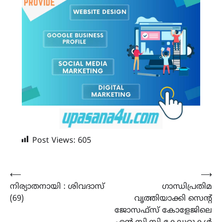
Post Views:
605
Post
⟵
⟶
നിര്യാതനായി : ശിവദാസ്
ഗാന്ധിപ്രതിമ
navigation
(69)
വൃത്തിയാക്കി സെൻ്റ്
ജോസഫ്സ് കോളേജിലെ