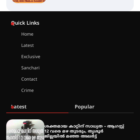
അരങ്ങ് 2026-ന്
സാംസ്കാരികപ്പൊലിമയോടെ
Quick Links
സമാപനം
Home
Latest
എ.കെ.സി.സി.യുടെ സൗജന്യ
Exclusive
ആയുർവേദ മെഡിക്കൽ ക്യാമ്പ്
Sanchari
Contact
ഇരിങ്ങാലക്കുട – ഗുരുവായൂർ –
Crime
താനൂർ റെയിൽപാത
യാഥാർത്ഥ്യമാകുന്നു
Latest
Popular
ശക്തമായ കാറ്റിന് സാധ്യത – ആഗസ്റ്റ്
തിരനോട്ടം ‘അരങ്ങ് 2026’ ഉണർന്നു
12 വരെ മഴ തുടരും, തൃശൂർ
ജില്ലയിൽ മഞ്ഞ അലർട്ട്