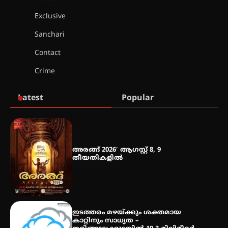
ഐ.ഐ.ടി മദ്രാസ്സിൽ നിന്നും
ഡോക്ടറേറ്റ് – ഇരിങ്ങാലക്കുട
Exclusive
സ്വദേശി ആതിര എം കെ യുടെ
നേട്ടം പ്രതിസന്ധികളോട് പൊരുതി
Sanchari
Contact
Crime
മെഡിക്കൽ ക്യാമ്പ്
Latest
Popular
തായ് ചി – ക്വിഗോങ്ങ്
പരിചയപ്പെടാം
അരങ്ങ് 2026′ ആഗസ്റ്റ് 8, 9
തീയതികളിൽ
തേലപ്പിളളി പാറേമൽ വറീത്
തോമാസ് (69) അന്തരിച്ചു
ഇടത്തരം മഴയ്ക്കും ശക്തമായ
കാറ്റിനും സാധ്യത –