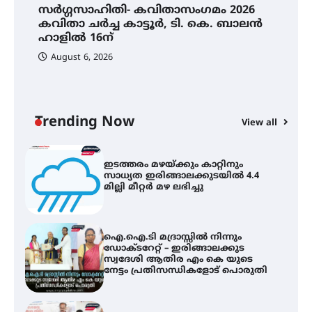
സർഗ്ഗസാഹിതി- കവിതാസംഗമം 2026
സർഗ്ഗസാഹിതി- കവിതാസംഗമം
2026 കവിതാ ചർച്ച കാട്ടൂർ, ടി. കെ.
കവിതാ ചർച്ച കാട്ടൂർ, ടി. കെ. ബാലൻ
ബാലൻ ഹാളിൽ 16ന്
ഹാളിൽ 16ന്
August 6, 2026
C
ഇടത്തരം മഴയ്ക്കും കാറ്റിനും
ഇ
സാധ്യത ഇരിങ്ങാലക്കുടയിൽ 4.4
ഇ
മില്ലി മീറ്റർ മഴ ലഭിച്ചു
ല
Trending Now
View all
ഐ.ഐ.ടി മദ്രാസ്സിൽ നിന്നും
ഡോക്ടറേറ്റ് – ഇരിങ്ങാലക്കുട
സ്വദേശി ആതിര എം കെ യുടെ
നേട്ടം പ്രതിസന്ധികളോട് പൊരുതി
മെഡിക്കൽ ക്യാമ്പ്