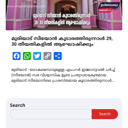
മുരിയാട് സീയോൻ കൂടാരത്തിരുന്നാൾ 29,
30 തീയതികളിൽ ആഘോഷിക്കും
Facebook
WhatsApp
Twitter
Copy
Share
Link
മുരിയാട് : ലോകമെമ്പാടുമുള്ള എംപറർ ഇമ്മാനുവൽ ചർച്ച്
(സീയോൻ) സഭ വിശ്വാസിക ളുടെ പ്രത്യാശാകേന്ദ്രമായ
മുരിയാട് സീയോനിലെ പ്രശസ്‌തമായ കൂടാരത്തിരുന്നാൾ…
Search
Search