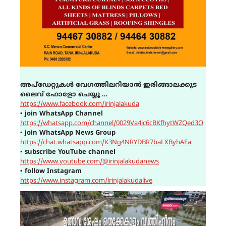
അപ്ഡേറ്റുകൾ വേഗത്തിലറിയാൻ ഇരിങ്ങാലക്കുട
ലൈവ് ഫോളോ ചെയ്യൂ …
https://www.facebook.com/irinjalakuda
▪
join WhatsApp Channel
https://whatsapp.com/channel/0029Va4ic6cBKfhytWZQed3O
▪
join WhatsApp News Group
https://chat.whatsapp.com/K3Ng4NRYDBR7baLXByhAEa
▪
subscribe YouTube channel
https://www.youtube.com/@irinjalakudanews
▪
follow Instagram
https://www.instagram.com/irinjalakudalive