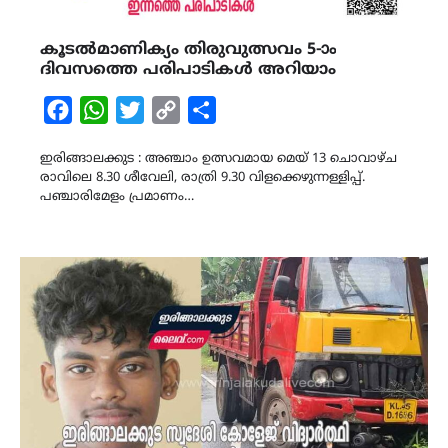
കൂടൽമാണിക്യം തിരുവുത്സവം 5-ാം
ദിവസത്തെ പരിപാടികൾ അറിയാം
Facebook
WhatsApp
Twitter
Copy
Share
Link
ഇരിങ്ങാലക്കുട : അഞ്ചാം ഉത്സവമായ മെയ് 13 ചൊവാഴ്ച
രാവിലെ 8.30 ശീവേലി, രാത്രി 9.30 വിളക്കെഴുന്നള്ളിപ്പ്.
പഞ്ചാരിമേളം പ്രമാണം…