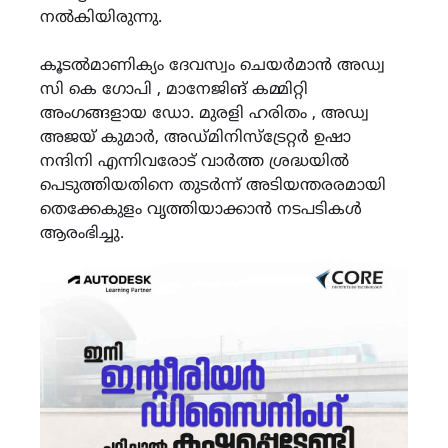
നൽകിയിരുന്നു.
കൂടൽമാണിക്യം ദേവസ്വം ചെയർമാൻ അഡ്വ
സി കെ ഗോപി , മാനേജിങ് കമ്മിറ്റി
അംഗങ്ങളായ ഡോ. മുരളി ഹരിതം , അഡ്വ
അജയ് കുമാർ, അഡ്മിനിസ്ട്രേറ്റർ ഉഷാ
നന്ദിനി എന്നിവരോട് വാർത്ത ശ്രദ്ധയിൽ
പെടുത്തിയതിനെ തുടർന്ന് അടിയന്തരരമായി
തെക്കേകുളം വൃത്തിയാക്കാൻ നടപടികൾ
ആരംഭിച്ചു.