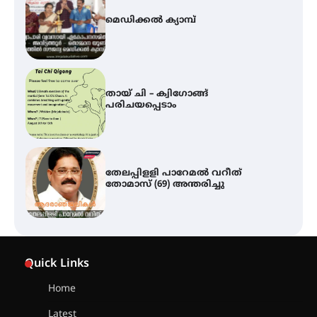
തായ് ചി – ക്വിഗോങ്ങ്
പരിചയപ്പെടാം
തേലപ്പിളളി പാറേമൽ വറീത്
തോമാസ് (69) അന്തരിച്ചു
സർഗ്ഗസാഹിതി- കവിതാസംഗമം
2026 കവിതാ ചർച്ച കാട്ടൂർ, ടി. കെ.
ബാലൻ ഹാളിൽ 16ന്
ഇടത്തരം മഴയ്ക്കും കാറ്റിനും
സാധ്യത ഇരിങ്ങാലക്കുടയിൽ 4.4
Quick Links
മില്ലി മീറ്റർ മഴ ലഭിച്ചു
Home
Latest