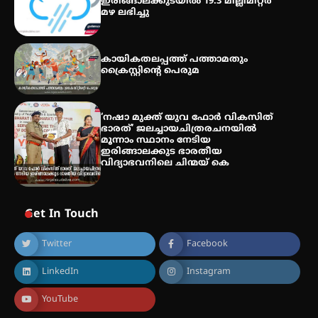
ഇരിങ്ങാലക്കുടയിൽ 19.3 മില്ലിമീറ്റർ
മഴ ലഭിച്ചു
കായികതലപ്പത്ത് പത്താമതും
ക്രൈസ്റ്റിന്റെ പെരുമ
‘നഷാ മുക്ത് യുവ ഫോർ വികസിത്
ഭാരത്’ ജലച്ചായചിത്രരചനയിൽ
മൂന്നാം സ്ഥാനം നേടിയ
ഇരിങ്ങാലക്കുട ഭാരതീയ
വിദ്യാഭവനിലെ ചിന്മയ് കെ
Get In Touch
Twitter
Facebook
LinkedIn
Instagram
YouTube