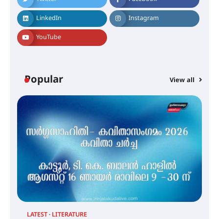
ഐ.ഐ.ടി മദ്രാസ്സിൽ നിന്നും
ഡോക്ടറേറ്റ് – ഇരിങ്ങാലക്കുട
സ്വദേശി ആതിര എം കെ യുടെ
LinkedIn
Instagram
നേട്ടം പ്രതിസന്ധികളോട് പൊരുതി
YouTube
മെഡിക്കൽ ക്യാമ്പ്
Popular
View all
തായ് ചി – ക്വിഗോങ്ങ്
പരിചയപ്പെടാം
തേലപ്പിളളി പാറേമൽ വറീത്
തോമാസ് (69) അന്തരിച്ചു
LATEST
LITERATURE