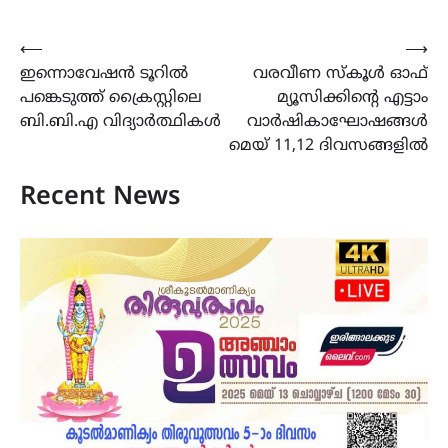
Post
⟵
⟶
ഇന്നൊവേഷൻ ടൂറിൽ
വരവീണ സ്കൂൾ ഓഫ്
navigation
പങ്കെടുത്ത് ക്രൈസ്റ്റിലെ
മ്യൂസിക്കിന്‍റെ എട്ടാം
ബി.ബി.എ വിദ്യാർത്ഥികൾ
വാർഷികാഘോഷങ്ങൾ
മെയ് 11,12 ദിവസങ്ങളിൽ
Recent News