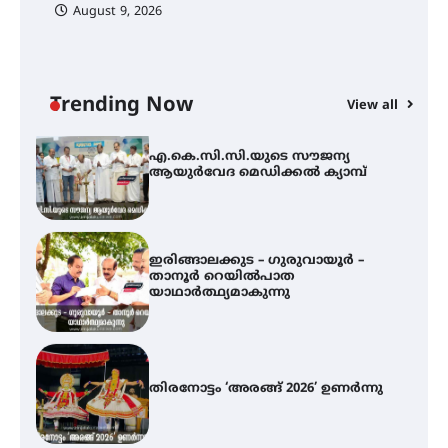
August 9, 2026
എ.കെ.സി.സി.യുടെ സൗജന്യ
ആയുർവേദ മെഡിക്കൽ ക്യാമ്പ്
Trending Now
View all
ഇരിങ്ങാലക്കുട – ഗുരുവായൂർ –
താനൂർ റെയിൽപാത
യാഥാർത്ഥ്യമാകുന്നു
തിരനോട്ടം ‘അരങ്ങ് 2026’ ഉണർന്നു
ഐ.ടി.യു. ബാങ്കിലെ
നിക്ഷേപകർക്ക് പണം തിരികെ
ലഭ്യമാക്കാൻ കേന്ദ്ര-കേരള
സർക്കാരുകൾ അടിയന്തരമായി
ഇടപെടണമെന്ന് ഐ.ടി.യു. ബാങ്ക്
നിക്ഷേപക സംരക്ഷണ സമിതി