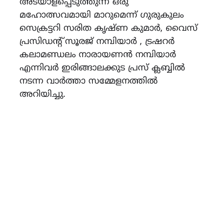
അടയാളപ്പെടുത്തുന്ന ഒരു
മഹോത്സവമായി മാറുമെന്ന് ഗുരുകുലം
സെക്രട്ടറി സരിത കൃഷ്ണ കുമാർ, വൈസ്
പ്രസിഡന്റ് സൂരജ് നമ്പിയാർ , ട്രഷറർ
കലാമണ്ഡലം നാരായണൻ നമ്പിയാർ
എന്നിവർ ഇരിങ്ങാലക്കുട പ്രസ് ക്ലബ്ബിൽ
നടന്ന വാർത്താ സമ്മേളനത്തിൽ
അറിയിച്ചു.