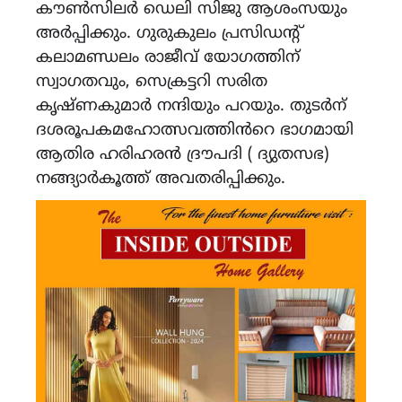
കൗൺസിലർ ഡെലി സിജു ആശംസയും
അർപ്പിക്കും. ഗുരുകുലം പ്രസിഡൻ്റ്
കലാമണ്ഡലം രാജീവ് യോഗത്തിന്
സ്വാഗതവും, സെക്രട്ടറി സരിത
കൃഷ്‌ണകുമാർ നന്ദിയും പറയും. തുടർന്
ദശരൂപകമഹോത്സവത്തിൻറെ ഭാഗമായി
ആതിര ഹരിഹരൻ ദ്രൗപദി ( ദ്യുതസഭ)
നങ്ങ്യാർകൂത്ത് അവതരിപ്പിക്കും.