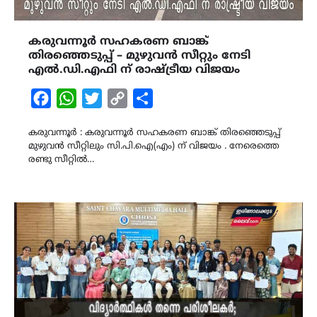
കരുവന്നൂർ സഹകരണ ബാങ്ക്
തിരഞ്ഞെടുപ്പ് – മുഴുവൻ സീറ്റും നേടി
എൽ.ഡി.എഫി ന് രാഷ്ട്രീയ വിജയം
Facebook
WhatsApp
Twitter
Copy
Share
Link
കരുവന്നൂർ : കരുവന്നൂർ സഹകരണ ബാങ്ക് തിരഞ്ഞെടുപ്പ്
മുഴുവൻ സീറ്റിലും സി.പി.ഐ(എം) ന് വിജയം . നേരെത്തെ
രണ്ടു സീറ്റിൽ…