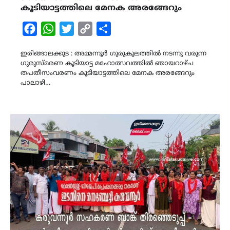
കൂടിയാട്ടത്തിലെ മേനക അരങ്ങേറും
Facebook
WhatsApp
Twitter
Copy
Share
Link
ഇരിങ്ങാലക്കുട : അമ്മന്നൂർ ഗുരുകുലത്തിൽ നടന്നു വരുന്ന
ഗുരുസ്മരണ കൂടിയാട്ട മഹോത്സവത്തിൽ ഞായറാഴ്ച
തപതീസംവരണം കൂടിയാട്ടത്തിലെ മേനക അരങ്ങേറും
പാലാഴി…