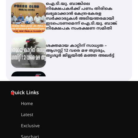
ശക്തമായ കാറ്റിന് സാധ്യത –
ആഗസ്റ്റ് 12 വരെ മഴ തുടരും,
തൃശൂർ ജില്ലയിൽ മഞ്ഞ അലർട്ട്
അരങ്ങ് 2026-ന്
സാംസ്കാരികപ്പൊലിമയോടെ
സമാപനം
എ.കെ.സി.സി.യുടെ സൗജന്യ
Quick Links
ആയുർവേദ മെഡിക്കൽ ക്യാമ്പ്
Home
Latest
ഇരിങ്ങാലക്കുട – ഗുരുവായൂർ –
താനൂർ റെയിൽപാത
Exclusive
യാഥാർത്ഥ്യമാകുന്നു
Sanchari