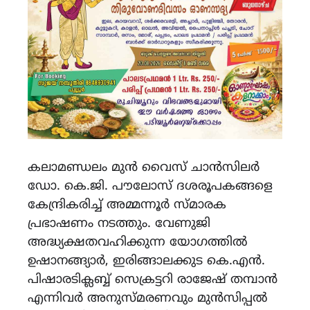
കലാമണ്ഡലം മുൻ വൈസ് ചാൻസിലർ
ഡോ. കെ.ജി. പൗലോസ് ദശരൂപകങ്ങളെ
കേന്ദ്രികരിച്ച് അമ്മന്നൂർ സ്‌മാരക
പ്രഭാഷണം നടത്തും. വേണുജി
അദ്ധ്യക്ഷതവഹിക്കുന്ന യോഗത്തിൽ
ഉഷാനങ്ങ്യാർ, ഇരിങ്ങാലക്കുട കെ.എൻ.
പിഷാരടിക്ലബ്ബ് സെക്രട്ടറി രാജേഷ് തമ്പാൻ
എന്നിവർ അനുസ്‌മരണവും മുൻസിപ്പൽ