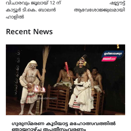
വിചാരവും ജൂലായ് 12 ന്
ഷൂട്ടൗട്ട്
കാട്ടൂർ ടി.കെ. ബാലൻ
ആവേശോജ്ജ്വലമായി
ഹാളിൽ
Recent News
ഗുരുസ്മരണ കൂടിയാട്ട മഹോത്സവത്തിൽ
ഞായറാഴ്ച തപതീസംവരണം