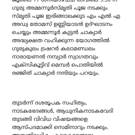
ജൂലൈ 11 ശനിയാഴ്ച്‌ച രാവിലെ 9.30 ന്
ഗുരു അമ്മന്നൂർസ്മൃതി പൂജ നടക്കും
സ്മൃ‌തി പൂജ ഇരിങ്ങാലക്കുട എം എൽ എ
അഡ്വ തോമസ് ഉണ്ണിയാടൻ ഉദ്ഘാടനം
ചെയ്യും അമ്മന്നൂർ കുട്ടൻ ചാക്യാർ
അദ്ധ്യക്ഷത വഹിക്കുന്ന യോഗത്തിൽ
ഗുരുകുലം ട്രഷറർ കലാമണ്ഡലം
നാരായണൻ നമ്പ്യാർ സ്വാഗതവും
എക്സികൂട്ടിവ് മെമ്പർ പൊതിയിൽ
രഞ്ജിത് ചാക്യാർ നന്ദിയും പറയും.
തുടർന്ന് ദശരൂപക സഹിത്യം,
നാടകഭേദങ്ങൾ, ആധുനികനാടകവേദി
തുടങ്ങി വിവിധ വിഷയങ്ങളെ
ആസ്‌പദമാക്കി സെമിനാറും നടക്കും.