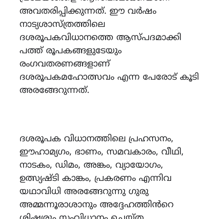
അവതരിപ്പിക്കുന്നത്. ഈ വർഷം
നാട്യശാസ്ത്രത്തിലെ
ദശരൂപകവിധാനത്തെ ആസ്‌പദമാക്കി
പത്ത് രൂപകങ്ങളുടേയും
രംഗവതരണങ്ങളാണ്
ദശരൂപകമഹോത്സവം എന്ന പേരോട് കൂടി
അരങ്ങേറുന്നത്.
ദശരൂപക വിധാനത്തിലെ പ്രഹസനം,
ഈഹാമ്യഗം, ഭാണം, സമവകാരം, വീഥി,
നാടകം, ഡിമം, അങ്കം, വ്യായോഗം,
ഉത്സ്യഷ്ടി കാങ്കം, പ്രകരണം എന്നിവ
യഥാവിധി അരങ്ങേറുന്നു ഗുരു
അമ്മന്നൂരാശാനും അദ്ദേഹത്തിൻറെ
ശിഷ്യരും സംവിധാനം ചെയ്ത