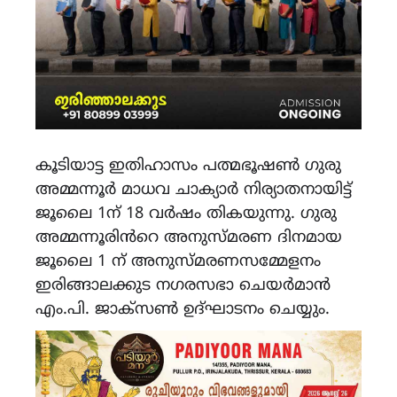
കൂടിയാട്ട ഇതിഹാസം പത്മഭൂഷൺ ഗുരു
അമ്മന്നൂർ മാധവ ചാക്യാർ നിര്യാതനായിട്ട്
ജൂലൈ 1ന് 18 വർഷം തികയുന്നു. ഗുരു
അമ്മന്നൂരിൻറെ അനുസ്മ‌രണ ദിനമായ
ജൂലൈ 1 ന് അനുസ്‌മരണസമ്മേളനം
ഇരിങ്ങാലക്കുട നഗരസഭാ ചെയർമാൻ
എം.പി. ജാക്‌സൺ ഉദ്ഘാടനം ചെയ്യും.