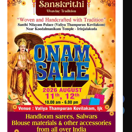
ട്യുണീഷ്യൻ ചിത്രം ” ദി വോയിസ്
ഓഫ് ഹിന്ദ് റജബ് ” ഇരിങ്ങാലക്കുട
ഫിലിം സൊസൈറ്റി ആഗസ്റ്റ് 7
വെള്ളിയാഴ്ച സ്‌ക്രീൻ ചെയ്യുന്നു
സെന്റ് ജോസഫ്സ് കോളജ്
കോമേഴ്‌സ് അസോസിയേഷന്
തുടക്കമായി
Get In Touch
Twitter
Facebook
LinkedIn
Instagram
YouTube