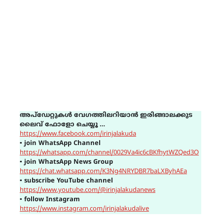
അപ്ഡേറ്റുകൾ വേഗത്തിലറിയാൻ ഇരിങ്ങാലക്കുട
ലൈവ് ഫോളോ ചെയ്യൂ …
https://www.facebook.com/irinjalakuda
▪
join WhatsApp Channel
https://whatsapp.com/channel/0029Va4ic6cBKfhytWZQed3O
▪
join WhatsApp News Group
https://chat.whatsapp.com/K3Ng4NRYDBR7baLXByhAEa
▪
subscribe YouTube channel
https://www.youtube.com/@irinjalakudanews
▪
follow Instagram
https://www.instagram.com/irinjalakudalive