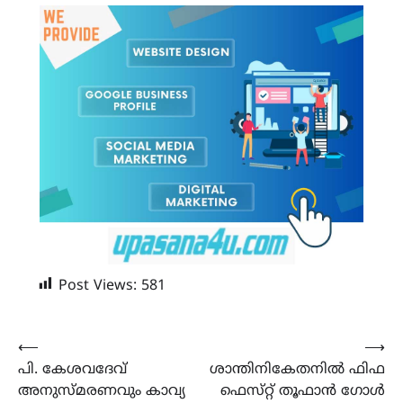
Post Views:
581
Post
⟵
⟶
പി. കേശവദേവ്
ശാന്തിനികേതനിൽ ഫിഫ
navigation
അനുസ്‌മരണവും കാവ്യ
ഫെസ്‌റ്റ് തൂഫാൻ ഗോൾ