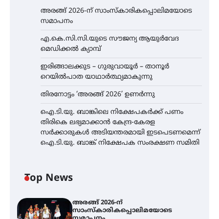
അരങ്ങ് 2026-ന് സാംസ്കാരികപ്പൊലിമയോടെ
സമാപനം
എ.കെ.സി.സി.യുടെ സൗജന്യ ആയുർവേദ
മെഡിക്കൽ ക്യാമ്പ്
ഇരിങ്ങാലക്കുട – ഗുരുവായൂർ – താനൂർ
റെയിൽപാത യാഥാർത്ഥ്യമാകുന്നു
തിരനോട്ടം ‘അരങ്ങ് 2026’ ഉണർന്നു
ഐ.ടി.യു. ബാങ്കിലെ നിക്ഷേപകർക്ക് പണം
തിരികെ ലഭ്യമാക്കാൻ കേന്ദ്ര-കേരള
സർക്കാരുകൾ അടിയന്തരമായി ഇടപെടണമെന്ന്
ഐ.ടി.യു. ബാങ്ക് നിക്ഷേപക സംരക്ഷണ സമിതി
Top News
അരങ്ങ് 2026-ന്
സാംസ്കാരികപ്പൊലിമയോടെ
സമാപനം