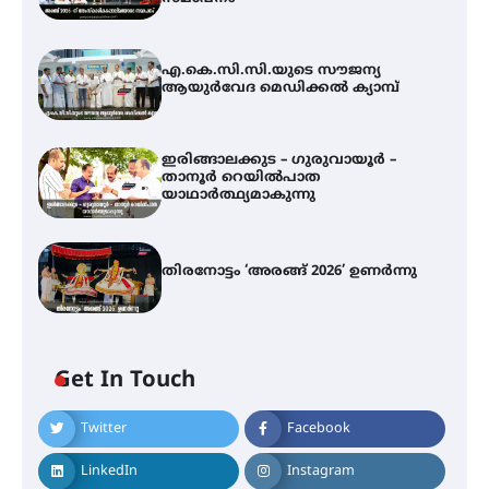
എ.കെ.സി.സി.യുടെ സൗജന്യ
ആയുർവേദ മെഡിക്കൽ ക്യാമ്പ്
ഇരിങ്ങാലക്കുട – ഗുരുവായൂർ –
താനൂർ റെയിൽപാത
യാഥാർത്ഥ്യമാകുന്നു
തിരനോട്ടം ‘അരങ്ങ് 2026’ ഉണർന്നു
എ.കെ.സി.സി.യുടെ സൗജന്യ
ആയുർവേദ മെഡിക്കൽ ക്യാമ്പ്
Get In Touch
ഇരിങ്ങാലക്കുട – ഗുരുവായൂർ –
Twitter
Facebook
താനൂർ റെയിൽപാത
യാഥാർത്ഥ്യമാകുന്നു
LinkedIn
Instagram