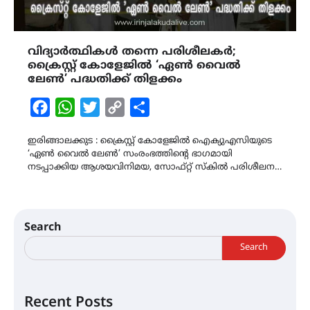
വിദ്യാർത്ഥികൾ തന്നെ പരിശീലകർ;
ക്രൈസ്റ്റ് കോളേജിൽ ‘ഏൺ വൈൽ
ലേൺ’ പദ്ധതിക്ക് തിളക്കം
Facebook
WhatsApp
Twitter
Copy
Share
Link
ഇരിങ്ങാലക്കുട : ക്രൈസ്റ്റ് കോളേജിൽ ഐക്യുഎസിയുടെ
‘ഏൺ വൈൽ ലേൺ’ സംരംഭത്തിന്റെ ഭാഗമായി
നടപ്പാക്കിയ ആശയവിനിമയ, സോഫ്റ്റ് സ്കിൽ പരിശീലന…
Search
Search
Recent Posts