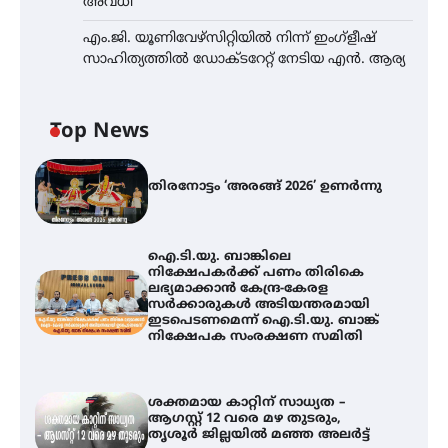
അവധി
എം.ജി. യൂണിവേഴ്‌സിറ്റിയിൽ നിന്ന് ഇംഗ്ളീഷ്
സാഹിത്യത്തിൽ ഡോക്ടറേറ്റ് നേടിയ എൻ. ആര്യ
Top News
തിരനോട്ടം ‘അരങ്ങ് 2026’ ഉണർന്നു
ഐ.ടി.യു. ബാങ്കിലെ
നിക്ഷേപകർക്ക് പണം തിരികെ
ലഭ്യമാക്കാൻ കേന്ദ്ര-കേരള
സർക്കാരുകൾ അടിയന്തരമായി
ഇടപെടണമെന്ന് ഐ.ടി.യു. ബാങ്ക്
നിക്ഷേപക സംരക്ഷണ സമിതി
ശക്തമായ കാറ്റിന് സാധ്യത –
ആഗസ്റ്റ് 12 വരെ മഴ തുടരും,
തൃശൂർ ജില്ലയിൽ മഞ്ഞ അലർട്ട്