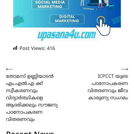
Post Views:
416
Post
⟵
⟶
തോമസ് ഉണ്ണിയാടൻ
ICPCCT യുടെ
navigation
എം.എൽ.എ ക്ക്
പഠനോപകരണ
സ്വീകരണവും
വിതരണവും ജീവ
വിദ്യാർത്ഥികളെ
കാരുണ്യ സംഗമം
ആദരിക്കലും സൗജന്യ
പഠനോപകരണ
വിതരണവും