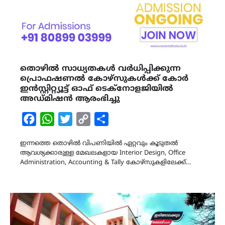
തൊഴിൽ സാധ്യതകൾ വർധിപ്പിക്കുന്ന
പ്രൊഫഷണൽ കോഴ്സുകൾക്ക് കോർ
ഇൻസ്റ്റിറ്റ്യൂട്ട് ഓഫ് ടെക്നോളജിയിൽ
അഡ്മിഷൻ ആരംഭിച്ചു
Facebook
WhatsApp
Twitter
Copy
Share
Link
ഇന്നത്തെ തൊഴിൽ വിപണിയിൽ ഏറ്റവും കൂടുതൽ
ആവശ്യക്കാരുള്ള മേഖലകളായ Interior Design, Office
Administration, Accounting & Tally കോഴ്സുകളിലേക്ക്…