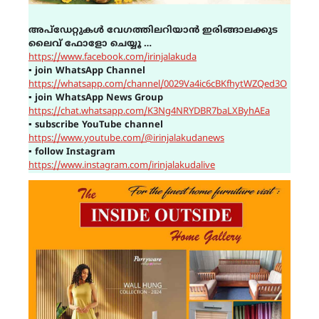
അപ്ഡേറ്റുകൾ വേഗത്തിലറിയാൻ ഇരിങ്ങാലക്കുട
ലൈവ് ഫോളോ ചെയ്യൂ …
https://www.facebook.com/irinjalakuda
▪
join WhatsApp Channel
https://whatsapp.com/channel/0029Va4ic6cBKfhytWZQed3O
▪
join WhatsApp News Group
https://chat.whatsapp.com/K3Ng4NRYDBR7baLXByhAEa
▪
subscribe YouTube channel
https://www.youtube.com/@irinjalakudanews
▪
follow Instagram
https://www.instagram.com/irinjalakudalive