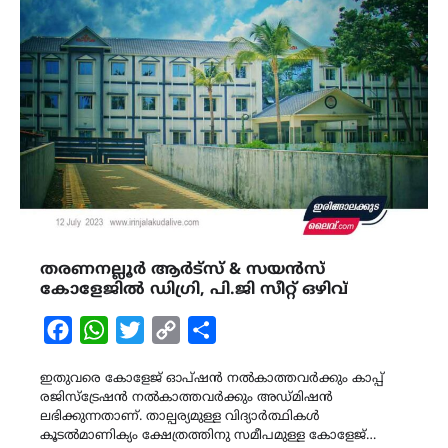
തരണനല്ലൂർ ആർട്സ് & സയൻസ്
കോളേജിൽ ഡിഗ്രി, പി.ജി സീറ്റ് ഒഴിവ്
Facebook
WhatsApp
Twitter
Copy
Share
Link
ഇതുവരെ കോളേജ് ഓപ്ഷൻ നൽകാത്തവർക്കും കാപ്പ്
രജിസ്ട്രേഷൻ നൽകാത്തവർക്കും അഡ്മിഷൻ
ലഭിക്കുന്നതാണ്. താല്പര്യമുള്ള വിദ്യാർത്ഥികൾ
കൂടൽമാണിക്യം ക്ഷേത്രത്തിനു സമീപമുള്ള കോളേജ്…