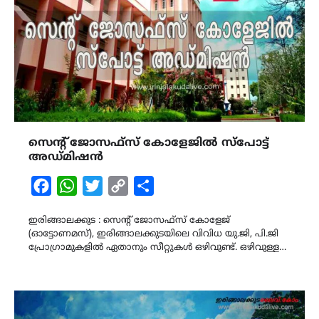
സെന്റ് ജോസഫ്സ് കോളേജിൽ സ്പോട്ട്
അഡ്മിഷൻ
Facebook
WhatsApp
Twitter
Copy
Share
Link
ഇരിങ്ങാലക്കുട : സെന്റ് ജോസഫ്സ് കോളേജ്
(ഓട്ടോണമസ്), ഇരിങ്ങാലക്കുടയിലെ വിവിധ യു.ജി, പി.ജി
പ്രോഗ്രാമുകളിൽ ഏതാനും സീറ്റുകൾ ഒഴിവുണ്ട്. ഒഴിവുള്ള…