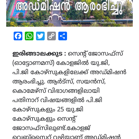
Facebook
WhatsApp
Twitter
Copy
Share
Link
ഇരിങ്ങാലക്കുട :
സെൻ്റ് ജോസഫ്‌സ്
(ഓട്ടോണമസ്) കോളജിൽ യു.ജി,
പി.ജി കോഴ്സുകളിലേക്ക് അഡ്‌മിഷൻ
ആരംഭിച്ചു. ആർട്സ്, സയൻസ്,
കൊമേഴ്സ് വിഭാഗങ്ങളിലായി
പതിനാറ് വിഷയങ്ങളിൽ പി.ജി
കോഴ്‌സുകളും 25 യു.ജി
കോഴ്‌സുകളും സെൻ്റ്
ജോസഫ്‌സിലുണ്ട്.കോളജ്
വെബ്സൈറ്റ് വഴിയാണ് അഡ്മിഷൻ