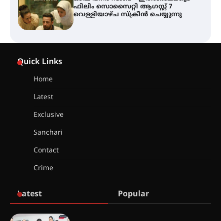
തിരനോട്ടം ‘അരങ്ങ് 2026’ ഉണർന്നു
ഐ.ടി.യു. ബാങ്കിലെ
നിക്ഷേപകർക്ക് പണം തിരികെ
ലഭ്യമാക്കാൻ കേന്ദ്ര-കേരള
Quick Links
സർക്കാരുകൾ അടിയന്തരമായി
ഇടപെടണമെന്ന് ഐ.ടി.യു. ബാങ്ക്
നിക്ഷേപക സംരക്ഷണ സമിതി
Home
Latest
ശക്തമായ കാറ്റിന് സാധ്യത –
ആഗസ്റ്റ് 12 വരെ മഴ തുടരും,
Exclusive
തൃശൂർ ജില്ലയിൽ മഞ്ഞ അലർട്ട്
Sanchari
Contact
ശക്തമായ മഴ തുടരുന്നു – തൃശൂർ
ജില്ലയിൽ എല്ലാ വിദ്യാഭ്യാസ
Crime
സ്ഥാപനങ്ങൾക്കും ശനിയാഴ്ച
അവധി
Latest
Popular
എം.ജി. യൂണിവേഴ്‌സിറ്റിയിൽ നിന്ന്