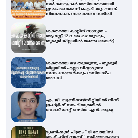
ആഗസ്റ്റ് 12 വരെ മഴ തുടരും,
തൃശൂർ ജില്ലയിൽ മഞ്ഞ അലർട്ട്
ശക്തമായ മഴ തുടരുന്നു – തൃശൂർ
ജില്ലയിൽ എല്ലാ വിദ്യാഭ്യാസ
സ്ഥാപനങ്ങൾക്കും ശനിയാഴ്ച
അവധി
എം.ജി. യൂണിവേഴ്‌സിറ്റിയിൽ നിന്ന്
ഇംഗ്ളീഷ് സാഹിത്യത്തിൽ
ഡോക്ടറേറ്റ് നേടിയ എൻ. ആര്യ
ട്യുണീഷ്യൻ ചിത്രം ” ദി വോയിസ്
ഓഫ് ഹിന്ദ് റജബ് ” ഇരിങ്ങാലക്കുട
ഫിലിം സൊസൈറ്റി ആഗസ്റ്റ് 7
വെള്ളിയാഴ്ച സ്‌ക്രീൻ ചെയ്യുന്നു