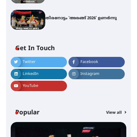
തിരനോട്ടം ‘അരങ്ങ് 2026’ ഉണർന്നു
എ.കെ.സി.സി.യുടെ സൗജന്യ
ആയുർവേദ മെഡിക്കൽ ക്യാമ്പ്
Get In Touch
ഇരിങ്ങാലക്കുട – ഗുരുവായൂർ –
Twitter
Facebook
താനൂർ റെയിൽപാത
യാഥാർത്ഥ്യമാകുന്നു
LinkedIn
Instagram
YouTube
തിരനോട്ടം ‘അരങ്ങ് 2026’ ഉണർന്നു
Popular
View all
ഐ.ടി.യു. ബാങ്കിലെ
നിക്ഷേപകർക്ക് പണം തിരികെ
ലഭ്യമാക്കാൻ കേന്ദ്ര-കേരള