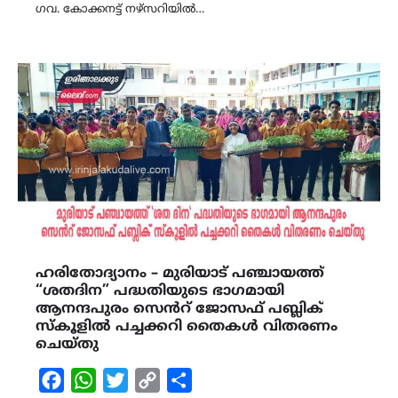
ഗവ. കോക്കനട്ട് നഴ്സറിയിൽ…
ഹരിതോദ്യാനം – മുരിയാട് പഞ്ചായത്ത്
“ശതദിന” പദ്ധതിയുടെ ഭാഗമായി
ആനന്ദപുരം സെൻറ് ജോസഫ് പബ്ലിക്
സ്‌കൂളിൽ പച്ചക്കറി തൈകൾ വിതരണം
ചെയ്തു
Facebook
WhatsApp
Twitter
Copy
Share