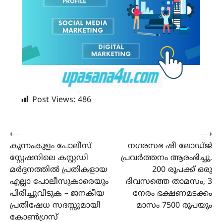
Post Views:
486
Post
⟵
⟶
കുന്നംകുളം പോലീസ്
നഗരസഭ ഷീ ലോഡ്ജ്
navigation
സ്റ്റേഷനിലെ കസ്റ്റഡി
പ്രവർത്തനം ആരംഭിച്ചു,
മർദ്ദനത്തിൽ പ്രതികളായ
200 രൂപക്ക് ഒരു
എല്ലാ പോലീസുകാരെയും
ദിവസത്തെ താമസം, 3
പിരിച്ചുവിടുക – ജനകീയ
നേരം ഭക്ഷണമടക്കം
പ്രതിഷേധ സദസ്സുമായി
മാസം 7500 രൂപയും
കോൺഗ്രസ്