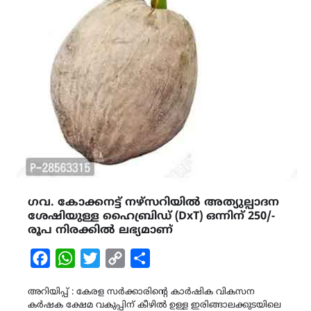
ഗവ. കോക്കനട്ട് നഴ്സറിയിൽ അത്യുല്പാദന
ശേഷിയുള്ള ഹൈബ്രിഡ് (DxT) ഒന്നിന് 250/-
രൂപ നിരക്കിൽ ലഭ്യമാണ്
Facebook
WhatsApp
Twitter
Copy
Share
Link
അറിയിപ്പ് : കേരള സർക്കാരിൻ്റെ കാർഷിക വികസന
കർഷക ക്ഷേമ വകുപ്പിന് കീഴിൽ ഉള്ള ഇരിങ്ങാലക്കുടയിലെ