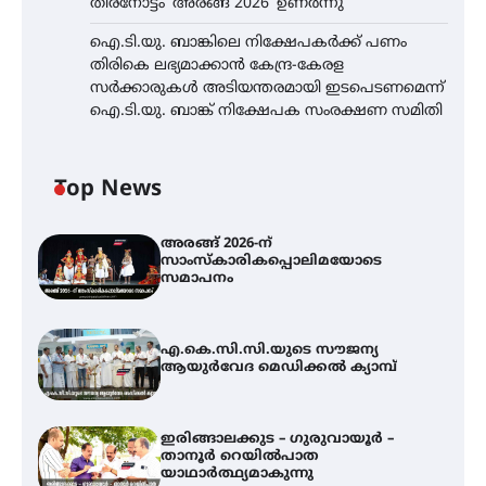
തിരനോട്ടം ‘അരങ്ങ് 2026’ ഉണർന്നു
ഐ.ടി.യു. ബാങ്കിലെ നിക്ഷേപകർക്ക് പണം
തിരികെ ലഭ്യമാക്കാൻ കേന്ദ്ര-കേരള
സർക്കാരുകൾ അടിയന്തരമായി ഇടപെടണമെന്ന്
ഐ.ടി.യു. ബാങ്ക് നിക്ഷേപക സംരക്ഷണ സമിതി
Top News
അരങ്ങ് 2026-ന്
സാംസ്കാരികപ്പൊലിമയോടെ
സമാപനം
എ.കെ.സി.സി.യുടെ സൗജന്യ
ആയുർവേദ മെഡിക്കൽ ക്യാമ്പ്
ഇരിങ്ങാലക്കുട – ഗുരുവായൂർ –
താനൂർ റെയിൽപാത
യാഥാർത്ഥ്യമാകുന്നു