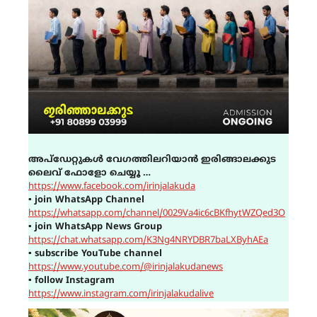
അപ്ഡേറ്റുകൾ വേഗത്തിലറിയാൻ ഇരിങ്ങാലക്കുട
ലൈവ് ഫോളോ ചെയ്യൂ …
https://www.facebook.com/irinjalakuda
▪
join WhatsApp Channel
https://whatsapp.com/channel/0029Va4ic6cBKfhytWZQed3O
▪
join WhatsApp News Group
https://chat.whatsapp.com/K3Ng4NRYDBR7baLXByhAEa
▪
subscribe YouTube channel
https://www.youtube.com/@irinjalakudanews
▪
follow Instagram
https://www.instagram.com/irinjalakudalive