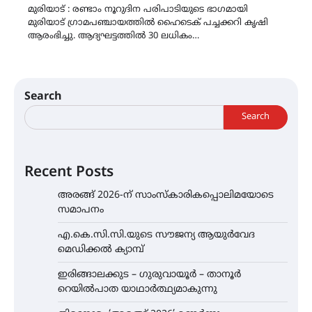
മുരിയാട് : രണ്ടാം നൂറുദിന പരിപാടിയുടെ ഭാഗമായി
മുരിയാട് ഗ്രാമപഞ്ചായത്തില്‍ ഹൈടെക് പച്ചക്കറി കൃഷി
ആരംഭിച്ചു. ആദ്യഘട്ടത്തില്‍ 30 ലധികം…
Search
Search
Recent Posts
അരങ്ങ് 2026-ന് സാംസ്കാരികപ്പൊലിമയോടെ
സമാപനം
എ.കെ.സി.സി.യുടെ സൗജന്യ ആയുർവേദ
മെഡിക്കൽ ക്യാമ്പ്
ഇരിങ്ങാലക്കുട – ഗുരുവായൂർ – താനൂർ
റെയിൽപാത യാഥാർത്ഥ്യമാകുന്നു