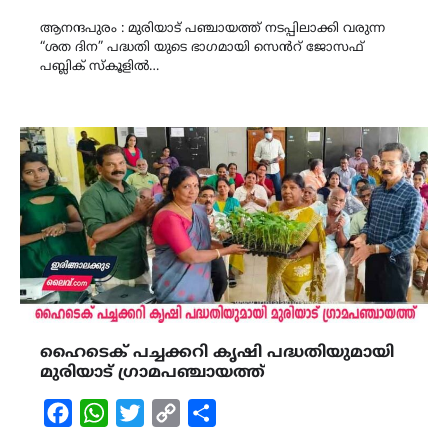
Link
ആനന്ദപുരം : മുരിയാട് പഞ്ചായത്ത് നടപ്പിലാക്കി വരുന്ന
“ശത ദിന” പദ്ധതി യുടെ ഭാഗമായി സെൻറ് ജോസഫ്
പബ്ലിക് സ്‌കൂളിൽ…
ഹൈടെക് പച്ചക്കറി കൃഷി പദ്ധതിയുമായി
മുരിയാട് ഗ്രാമപഞ്ചായത്ത്
Facebook
WhatsApp
Twitter
Copy
Share
Link