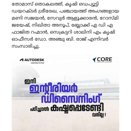
തോമാസ് തൊകലത്ത്, കൃഷി ഡെപ്യൂട്ടി
ഡയറക്ടർ ശ്രീരേഖ, പഞ്ചായത്ത് അംഗങ്ങളായ
മണി സജയൻ, സേവ്യർ ആളൂക്കാരൻ, റോസ്മി
ജയേഷ്, നിഖിതാ അനൂപ്, ബ്ലോക്ക് എ ഡി എ
ഫാജിത റഹ്മാൻ, സെക്രട്ടറി ശാലിനി എം കൃഷി
ഓഫീസർ ഡോ. അഞ്ചു ബി. രാജ് എന്നിവർ
സംസാരിച്ചു.