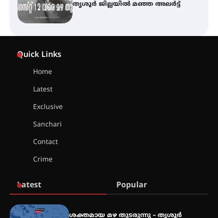
സമാപനം
എ.കെ.സി.സി.യുടെ സൗജന്യ
Quick Links
ആയുർവേദ മെഡിക്കൽ ക്യാമ്പ്
Home
Latest
ഇരിങ്ങാലക്കുട – ഗുരുവായൂർ –
താനൂർ റെയിൽപാത
Exclusive
യാഥാർത്ഥ്യമാകുന്നു
Sanchari
Contact
Crime
തിരനോട്ടം ‘അരങ്ങ് 2026’ ഉണർന്നു
Latest
Popular
ഐ.ടി.യു. ബാങ്കിലെ
നിക്ഷേപകർക്ക് പണം തിരികെ
ലഭ്യമാക്കാൻ കേന്ദ്ര-കേരള
ശക്തമായ മഴ തുടരുന്നു – തൃശൂർ