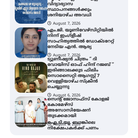
നിന്ന് ഇംഗ്ളീഷ്
സാഹിത്യത്തിൽ ഡോക്ടറേറ്റ്
നേടിയ എൻ. ആര്യ
August 7, 2026
ട്യുണീഷ്യൻ ചിത്രം ” ദി
വോയിസ് ഓഫ് ഹിന്ദ് റജബ് ”
ഇരിങ്ങാലക്കുട ഫിലിം
സൊസൈറ്റി ആഗസ്റ്റ് 7
വെള്ളിയാഴ്ച സ്‌ക്രീൻ
ചെയ്യുന്നു
August 6, 2026
സെന്റ് ജോസഫ്സ് കോളജ്
കോമേഴ്‌സ്
അസോസിയേഷന്
തുടക്കമായി
ഐ.ടി.യു. ബാങ്കിലെ
August 6, 2026
നിക്ഷേപകർക്ക് പണം
തിരികെ ലഭ്യമാക്കാൻ കേന്ദ്ര-
കേരള സർക്കാരുകൾ
അടിയന്തരമായി
ഇടപെടണമെന്ന് ഐ.ടി.യു.
ബാങ്ക് നിക്ഷേപക സംരക്ഷണ
സമിതി
ശക്തമായ കാറ്റിന് സാധ്യത –
August 8, 2026