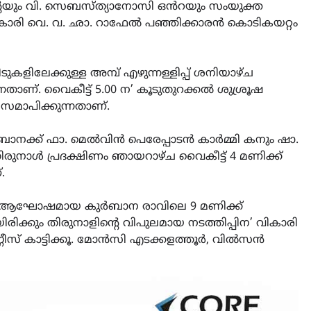
ൻ്റെയും വി. സെബസ്ത്യാനോസി ഒൻറയും സംയുക്ത
കാരി വെ. വ. ഛാ. റാഫേൽ പഞ്ഞിക്കാരൻ കൊടികയറ്റം
ീടുകളിലേക്കുള്ള അമ്പ് എഴുന്നള്ളിപ്പ് ശനിയാഴ്‌ച
നതാണ്. വൈകീട്ട് 5.00 ന’ കൂടുതുറക്കൽ ശുശ്രൂഷ
ൽ സമാപിക്കുന്നതാണ്.
ാനക്ക് ഫാ. മെൽവിൻ പെരേപ്പാടൻ കാർമ്മി കനും ഷാ.
രുനാൾ പ്രദക്ഷിണം ഞായറാഴ്‌ച വൈകീട്ട് 4 മണിക്ക്
.
ുനാൾ ആഘോഷമായ കുർബാന രാവിലെ 9 മണിക്ക്
ായിരിക്കും തിരുനാളിൻ്റെ വിപുലമായ നടത്തിപ്പിന’ വികാരി
് കാട്ടിക്കൂ. മോൻസി എടക്കളത്തൂർ, വിൽസൻ