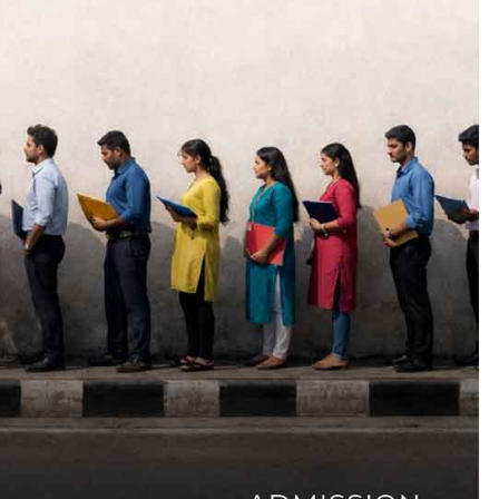
AWARD
EXCLUSIVE
LATEST
എം.ജി. യൂണിവേഴ്‌സിറ്റിയിൽ
നിന്ന് ഇംഗ്ളീഷ്
സാഹിത്യത്തിൽ ഡോക്ടറേറ്റ
നേടിയ എൻ. ആര്യ
August 7, 2026