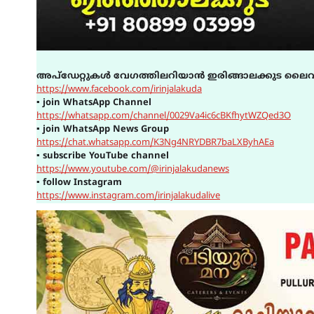
അപ്ഡേറ്റുകൾ വേഗത്തിലറിയാൻ ഇരിങ്ങാലക്കുട ലൈവ
https://www.facebook.com/irinjalakuda
▪
join WhatsApp Channel
https://whatsapp.com/channel/0029Va4ic6cBKfhytWZQed3O
▪
join WhatsApp News Group
https://chat.whatsapp.com/K3Ng4NRYDBR7baLXByhAEa
▪
subscribe YouTube channel
https://www.youtube.com/@irinjalakudanews
▪
follow Instagram
https://www.instagram.com/irinjalakudalive