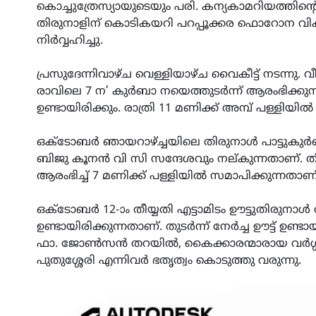
കൊച്ചുത്രേസ്യായുടെയും പരി. കന്യകാമറിയത്തി
തിരുനാളിന് കൊടികയറി പറപ്പൂക്കര ഫൊറോന വി
നിർവ്വഹിച്ചു.
പ്രസുദേന്നിവാഴ്ച വെള്ളിയാഴ്‌ച വൈകീട്ട് നടന്നു. വ
രാവിലെ 7 ന’ കുർബാ നയെത്തുടർന്ന് ആരംഭിക്കുന്
ഉണ്ടായിരിക്കും. രാത്രി 11 മണിക്ക് അമ്പ് പള്ളിയി
ഒക്ടോബർ ഞായറാഴ്ച്ചയിലെ തിരുനാൾ പാട്ടുകുർബ
ബിജു കൂനൻ വി സി സന്ദേശവും നല്കുന്നതാണ്. തി
ആരംഭിച്ച് 7 മണിക്ക് പള്ളിയിൽ സമാപിക്കുന്നതാണ്
ഒക്ടോബർ 12-ാം തീയ്യതി എട്ടാമിടം ഊട്ടുതിര
ഉണ്ടായിരിക്കുന്നതാണ്. തുടർന്ന് നേർച്ച ഊട്ട് ഉണ്ട
ഫാ. ജോൺസൻ തറയിൽ, കൈക്കാരന്മാരായ വർഗ്ഗീസ
പുതുശ്ശേരി എന്നിവർ ഭതൃത്വം കൊടുത്തു വരുന്നു.