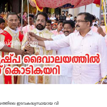
ത്തിലെ ഇടവകദ്ധ്യസ്ഥയായ വി