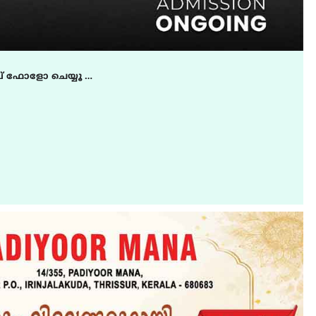
് ഫോളോ ചെയ്യൂ …