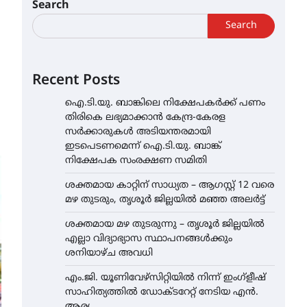
Search
Search
Recent Posts
ഐ.ടി.യു. ബാങ്കിലെ നിക്ഷേപകർക്ക് പണം
തിരികെ ലഭ്യമാക്കാൻ കേന്ദ്ര-കേരള
സർക്കാരുകൾ അടിയന്തരമായി
ഇടപെടണമെന്ന് ഐ.ടി.യു. ബാങ്ക്
നിക്ഷേപക സംരക്ഷണ സമിതി
ശക്തമായ കാറ്റിന് സാധ്യത – ആഗസ്റ്റ് 12 വരെ
മഴ തുടരും, തൃശൂർ ജില്ലയിൽ മഞ്ഞ അലർട്ട്
ശക്തമായ മഴ തുടരുന്നു – തൃശൂർ ജില്ലയിൽ
എല്ലാ വിദ്യാഭ്യാസ സ്ഥാപനങ്ങൾക്കും
ശനിയാഴ്ച അവധി
എം.ജി. യൂണിവേഴ്‌സിറ്റിയിൽ നിന്ന് ഇംഗ്ളീഷ്
സാഹിത്യത്തിൽ ഡോക്ടറേറ്റ് നേടിയ എൻ.
ആര്യ