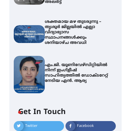
അലർട്ട്
ശക്തമായ മഴ തുടരുന്നു –
തൃശൂർ ജില്ലയിൽ എല്ലാ
വിദ്യാഭ്യാസ
സ്ഥാപനങ്ങൾക്കും
ശനിയാഴ്ച അവധി
എം.ജി. യൂണിവേഴ്‌സിറ്റിയിൽ
നിന്ന് ഇംഗ്ളീഷ്
സാഹിത്യത്തിൽ ഡോക്ടറേറ്റ്
നേടിയ എൻ. ആര്യ
Get In Touch
Twitter
Facebook
ശക്തമായ കാറ്റിന് സാധ്യത –