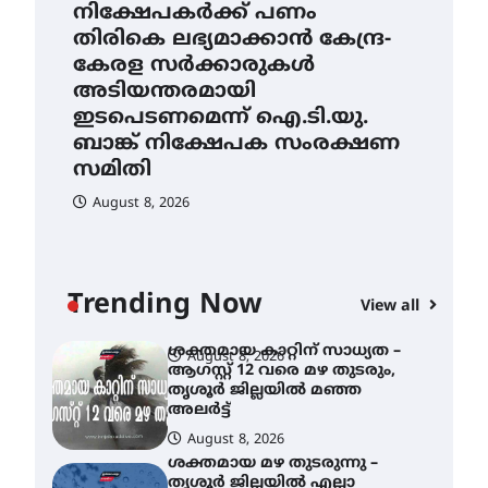
കോമേഴ്‌സ്
നിക്ഷേപകർക്ക് പണം
ആഗ
അസോസിയേഷന്
തിരികെ ലഭ്യമാക്കാൻ കേന്ദ്ര-
തൃ
തുടക്കമായി
കേരള സർക്കാരുകൾ
അല
ഐ.ടി.യു. ബാങ്കിലെ
August 6, 2026
അടിയന്തരമായി
നിക്ഷേപകർക്ക് പണം
A
തിരികെ ലഭ്യമാക്കാൻ കേന്ദ്ര-
ഇടപെടണമെന്ന് ഐ.ടി.യു.
കേരള സർക്കാരുകൾ
ബാങ്ക് നിക്ഷേപക സംരക്ഷണ
അടിയന്തരമായി
സമിതി
ഇടപെടണമെന്ന് ഐ.ടി.യു.
ബാങ്ക് നിക്ഷേപക സംരക്ഷണ
August 8, 2026
സമിതി
ശക്തമായ കാറ്റിന് സാധ്യത –
August 8, 2026
ആഗസ്റ്റ് 12 വരെ മഴ തുടരും,
തൃശൂർ ജില്ലയിൽ മഞ്ഞ
്
അലർട്ട്
Trending Now
View all
August 8, 2026
ശക്തമായ മഴ തുടരുന്നു –
തൃശൂർ ജില്ലയിൽ എല്ലാ
വിദ്യാഭ്യാസ
സ്ഥാപനങ്ങൾക്കും
ശനിയാഴ്ച അവധി
August 7, 2026
എം.ജി. യൂണിവേഴ്‌സിറ്റിയിൽ