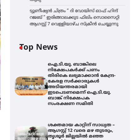
ട്യുണീഷ്യൻ ചിത്രം ” ദി വോയിസ് ഓഫ് ഹിന്ദ്
റജബ് ” ഇരിങ്ങാലക്കുട ഫിലിം സൊസൈറ്റി
ആഗസ്റ്റ് 7 വെള്ളിയാഴ്ച സ്‌ക്രീൻ ചെയ്യുന്നു
Top News
ഐ.ടി.യു. ബാങ്കിലെ
നിക്ഷേപകർക്ക് പണം
തിരികെ ലഭ്യമാക്കാൻ കേന്ദ്ര-
കേരള സർക്കാരുകൾ
അടിയന്തരമായി
ഇടപെടണമെന്ന് ഐ.ടി.യു.
ബാങ്ക് നിക്ഷേപക
സംരക്ഷണ സമിതി
ശക്തമായ കാറ്റിന് സാധ്യത –
ആഗസ്റ്റ് 12 വരെ മഴ തുടരും,
തൃശൂർ ജില്ലയിൽ മഞ്ഞ