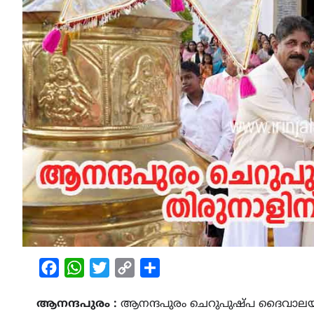
Facebook
WhatsApp
Twitter
Copy
Share
Link
ആനന്ദപുരം :
ആനന്ദപുരം ചെറുപുഷ്പ ദൈവാലയ