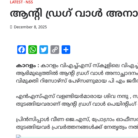
LATEST
NSS
ആൻ്റി ഡ്രഗ് വാൾ അനാ
December 8, 2025
Facebook
WhatsApp
Twitter
Copy
Share
Link
കാറളം :
കാറളം വിഎച്ച്എസ് സ്കൂളിലെ വിഎച
ആഭിമുഖ്യത്തിൽ ആൻ്റി ഡ്രഗ് വാൾ അനാച്ഛാ
വിമുക്തി റിസോഴ്സ് പേഴ്സണുമായ പി എം ജദീർ 
എൻഎസ്എസ് വളണ്ടിയർമാരായ ശിവ നന്ദു , സജിൻ, 
തുടങ്ങിയവരാണ് ആൻ്റി ഡ്രഗ് വാൾ പെയിൻ്റിംഗ്
പ്രിൻസിപ്പാൾ വീണ ജെ.എസ്, പ്രോഗ്രാം ഓഫ
തുടങ്ങിയവർ പ്രവർത്തനങ്ങൾക്ക് നേതൃത്വം ന