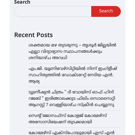
Search
Search
Recent Posts
ശക്തമായ മഴ തുടരുന്നു – തൃശൂർ ജില്ലയിൽ
എല്ലാ വിദ്യാഭ്യാസ സ്ഥാപനങ്ങൾക്കും
ശനിയാഴ്ച അവധി
എം.ജി. യൂണിവേഴ്‌സിറ്റിയിൽ നിന്ന് ഇംഗ്ളീഷ്
സാഹിത്യത്തിൽ ഡോക്ടറേറ്റ് നേടിയ എൻ.
ആര്യ
ട്യുണീഷ്യൻ ചിത്രം ” ദി വോയിസ് ഓഫ് ഹിന്ദ്
റജബ് ” ഇരിങ്ങാലക്കുട ഫിലിം സൊസൈറ്റി
ആഗസ്റ്റ് 7 വെള്ളിയാഴ്ച സ്‌ക്രീൻ ചെയ്യുന്നു
സെന്റ് ജോസഫ്സ് കോളജ് കോമേഴ്‌സ്
അസോസിയേഷന് തുടക്കമായി
കോമേഴ്സ് എക്സ്പോയുമായി എസ് എൻ