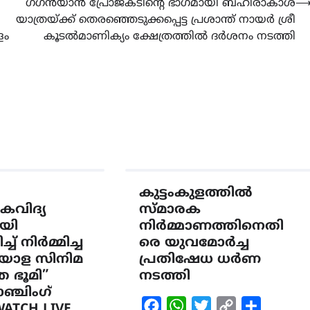
ഗഗൻയാൻ പ്രോജക്ടിന്റെ ഭാഗമായി ബഹിരാകാശ
യാത്രയ്ക്ക് തെരഞ്ഞെടുക്കപ്പെട്ട പ്രശാന്ത് നായർ ശ്രീ
ളം
കൂടൽമാണിക്യം ക്ഷേത്രത്തിൽ ദർശനം നടത്തി
കുട്ടംകുളത്തിൽ
കവിദ്യ
സ്മാരക
യി
നിർമ്മാണത്തിനെതി
് നിർമ്മിച്ച
രെ യുവമോർച്ച
യാള സിനിമ
പ്രതിഷേധ ധർണ
ത ഭൂമി”
നടത്തി
ഞ്ചിംഗ്
Facebook
WhatsApp
Twitter
Copy
Share
WATCH LIVE