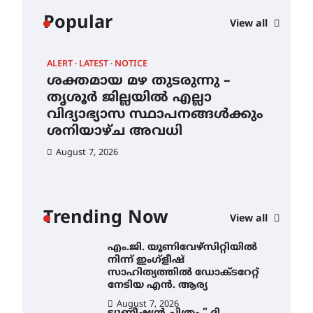
കോമേഴ്സ്
Popular
View all
എക്സ്പോയുമായി എസ്
എൻ ഹയർ സെക്കൻഡറി
വിദ്യാർത്ഥികൾ
ALERT
LATEST
NOTICE
AWA
August 6, 2026
ശക്തമായ മഴ തുടരുന്നു –
എം
സർഗ്ഗസാഹിതി-
ന്
തൃശൂർ ജില്ലയിൽ എല്ലാ
നി
കവിതാസംഗമം 2026 കവിതാ
വിദ്യാഭ്യാസ സ്ഥാപനങ്ങൾക്കും
സാ
ചർച്ച കാട്ടൂർ, ടി. കെ. ബാലൻ
ഹാളിൽ 16ന്
ശനിയാഴ്ച അവധി
ന
August 6, 2026
August 7, 2026
Au
ശക്തമായ മഴ തുടരുന്നു –
തൃശൂർ ജില്ലയിൽ എല്ലാ
വിദ്യാഭ്യാസ
സ്ഥാപനങ്ങൾക്കും
Trending Now
ശനിയാഴ്ച അവധി
View all
August 7, 2026
എം.ജി. യൂണിവേഴ്‌സിറ്റിയിൽ
നിന്ന് ഇംഗ്ളീഷ്
സാഹിത്യത്തിൽ ഡോക്ടറേറ്റ്
നേടിയ എൻ. ആര്യ
August 7, 2026