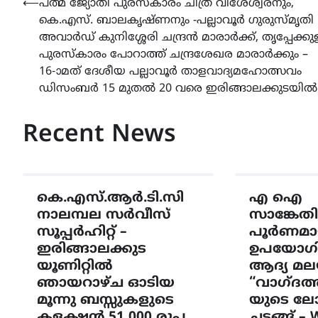
Post
⟵
പത്മ ജ്യോതി പുരസ്‌കാരം ചിത്ര വിശേശ്വരനും,
കെ.എസ്. ബാലകൃഷ്‌ണനും -പല്ലാവൂർ ഗുരുസ്‌മൃതി
navigation
അവാർഡ് കുനിശ്ശേരി ചന്ദ്രൻ മാരാർക്ക്, തൃപ്പേക്കു
പുരസ്‌കാരം പോറാത്ത് ചന്ദ്രശേഖര മാരാർക്കും –
16-ാമത് ദേശീയ പല്ലാവൂർ താളവാദ്യമഹോത്സവം
ഡിസംബർ 15 മുതൽ 20 വരെ ഇരിങ്ങാലക്കുടയിൽ
Recent News
കെ.എസ്.ആർ.ടി.സി
എ ഐ
നാലമ്പല സർവീസ്
സാങ്കേതി
സൂപ്പർഹിറ്റ് –
പൂർണമാ
ഇരിങ്ങാലക്കുട
ഉപയോഗിച്ച
യൂണിറ്റിൽ
ആദ്യ മല
ഞായറാഴ്ച ഓടിയ
“വാഗ്ദത്
മൂന്നു ബസ്സുകളുടെ
യുടെ ലോ
കളക്ഷൻ 51,000 രൂപ
ചടങ്ങ് – 