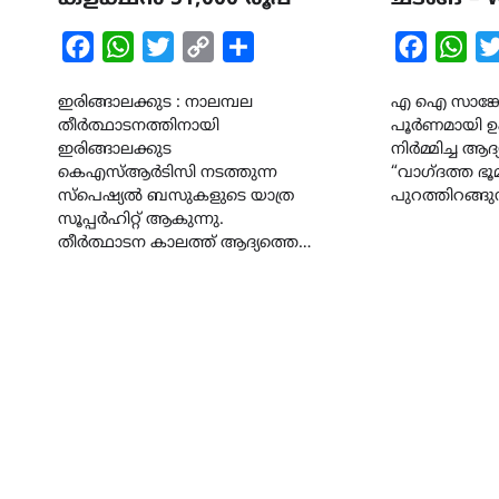
Facebook
WhatsApp
Twitter
Copy
Share
Faceboo
Wha
Link
ഇരിങ്ങാലക്കുട : നാലമ്പല
എ ഐ സാങ്കേ
തീർത്ഥാടനത്തിനായി
പൂർണമായി ഉപ
ഇരിങ്ങാലക്കുട
നിർമ്മിച്ച ആ
കെഎസ്ആർടിസി നടത്തുന്ന
“വാഗ്ദത്ത ഭൂമ
സ്പെഷ്യൽ ബസുകളുടെ യാത്ര
പുറത്തിറങ്ങുന
സൂപ്പർഹിറ്റ് ആകുന്നു.
തീർത്ഥാടന കാലത്ത് ആദ്യത്തെ…