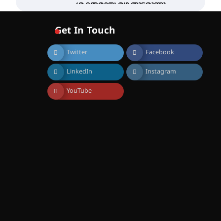
ശക്തമായ മഴ തുടരുന്നു –
തൃശൂർ ജില്ലയിൽ എല്ലാ
വിദ്യാഭ്യാസ
Get In Touch
സ്ഥാപനങ്ങൾക്കും
ശനിയാഴ്ച അവധി
Twitter
Facebook
August 7, 2026
എം.ജി. യൂണിവേഴ്‌സിറ്റിയിൽ
LinkedIn
Instagram
നിന്ന് ഇംഗ്ളീഷ്
സാഹിത്യത്തിൽ ഡോക്ടറേറ്റ്
നേടിയ എൻ. ആര്യ
YouTube
August 7, 2026
ട്യുണീഷ്യൻ ചിത്രം ” ദി
വോയിസ് ഓഫ് ഹിന്ദ് റജബ് ”
ഇരിങ്ങാലക്കുട ഫിലിം
സൊസൈറ്റി ആഗസ്റ്റ് 7
വെള്ളിയാഴ്ച സ്‌ക്രീൻ
ചെയ്യുന്നു
August 6, 2026
സെന്റ് ജോസഫ്സ് കോളജ്
കോമേഴ്‌സ്
അസോസിയേഷന്
തുടക്കമായി
August 6, 2026