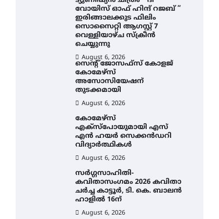
ട്യുണീഷ്യൻ ചിത്രം ” ദി
വോയിസ് ഓഫ് ഹിന്ദ് റജബ് ”
ഇരിങ്ങാലക്കുട ഫിലിം
സൊസൈറ്റി ആഗസ്റ്റ് 7
വെള്ളിയാഴ്ച സ്‌ക്രീൻ
ചെയ്യുന്നു
August 6, 2026
സെന്റ് ജോസഫ്സ് കോളജ്
കോമേഴ്‌സ്
അസോസിയേഷന്
തുടക്കമായി
August 6, 2026
കോമേഴ്സ്
എക്സ്പോയുമായി എസ്
എൻ ഹയർ സെക്കൻഡറി
വിദ്യാർത്ഥികൾ
August 6, 2026
സർഗ്ഗസാഹിതി-
കവിതാസംഗമം 2026 കവിതാ
ചർച്ച കാട്ടൂർ, ടി. കെ. ബാലൻ
ഹാളിൽ 16ന്
August 6, 2026