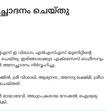
ച്ഛാദനം ചെയ്തു
്ച്എസ് ഇ വിഭാഗം എൻഎസ്എസ് യൂണിറ്റിന്റെ
ദനം ചെയ്തു. ഇരിങ്ങാലക്കുട എക്സൈസ് ഓഫീസറും
അനാച്ഛാദനം നിർവ്വഹിച്ചു.
ശ്രീ വിശാഖ്, ആര്യനന്ദ , അനന്യ ലക്ഷ്മി, ശ്രീഗ
 ചെയ്തത്.
ീസർ മായാദേവി, അധ്യാപകരായ റോഷൽ, ഐശ്വര്യ
ൽകി.