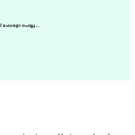
് ഫോളോ ചെയ്യൂ …