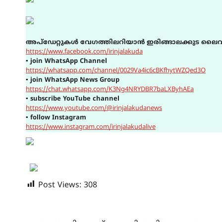
അപ്ഡേറ്റുകൾ വേഗത്തിലറിയാൻ ഇരിങ്ങാലക്കുട ലൈവ
https://www.facebook.com/irinjalakuda
▪
join WhatsApp Channel
https://whatsapp.com/channel/0029Va4ic6cBKfhytWZQed3O
▪
join WhatsApp News Group
https://chat.whatsapp.com/K3Ng4NRYDBR7baLXByhAEa
▪
subscribe YouTube channel
https://www.youtube.com/@irinjalakudanews
▪
follow Instagram
https://www.instagram.com/irinjalakudalive
Post Views:
308