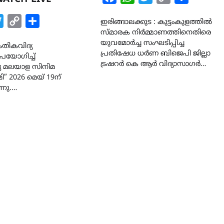
Link
k
tsApp
Twitter
Copy
Share
ഇരിങ്ങാലക്കുട : കുട്ടംകുളത്തിൽ
സ്മാരക നിർമ്മാണത്തിനെതിരെ
Link
യുവമോർച്ച സംഘടിപ്പിച്ച
തികവിദ്യ
CAMPUS
LATEST
പ്രതിഷേധ ധർണ ബിജെപി ജില്ലാ
യോഗിച്ച്
സെന്റ് ജോസഫ്സ് കോളജ്
ട്രഷറർ കെ ആർ വിദ്യാസാഗർ…
ദ്യ മലയാള സിനിമ
കോമേഴ്‌സ് അസോസിയേഷ
ി” 2026 മെയ് 19ന്
തുടക്കമായി
്നു.…
August 6, 2026