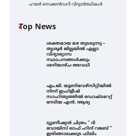
ഹയർ സെക്കൻഡറി വിദ്യാർത്ഥികൾ
Top News
ശക്തമായ മഴ തുടരുന്നു –
തൃശൂർ ജില്ലയിൽ എല്ലാ
വിദ്യാഭ്യാസ
സ്ഥാപനങ്ങൾക്കും
ശനിയാഴ്ച അവധി
എം.ജി. യൂണിവേഴ്‌സിറ്റിയിൽ
നിന്ന് ഇംഗ്ളീഷ്
സാഹിത്യത്തിൽ ഡോക്ടറേറ്റ്
നേടിയ എൻ. ആര്യ
ട്യുണീഷ്യൻ ചിത്രം ” ദി
വോയിസ് ഓഫ് ഹിന്ദ് റജബ് ”
ഇരിങ്ങാലക്കുട ഫിലിം