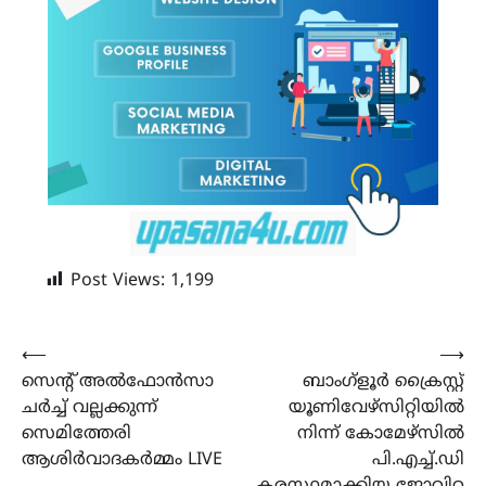
Post Views:
1,199
Post
⟵
⟶
സെന്റ് അൽഫോൻസാ
ബാംഗ്ളൂർ ക്രൈസ്റ്റ്
navigation
ചർച്ച് വല്ലക്കുന്ന്
യൂണിവേഴ്‌സിറ്റിയിൽ
സെമിത്തേരി
നിന്ന് കോമേഴ്സിൽ
ആശിർവാദകർമ്മം LIVE
പി.എച്ച്.ഡി