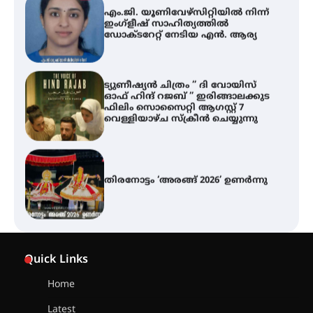
എം.ജി. യൂണിവേഴ്‌സിറ്റിയിൽ നിന്ന്
ഇംഗ്ളീഷ് സാഹിത്യത്തിൽ
ഡോക്ടറേറ്റ് നേടിയ എൻ. ആര്യ
ട്യുണീഷ്യൻ ചിത്രം ” ദി വോയിസ്
ഓഫ് ഹിന്ദ് റജബ് ” ഇരിങ്ങാലക്കുട
ഫിലിം സൊസൈറ്റി ആഗസ്റ്റ് 7
വെള്ളിയാഴ്ച സ്‌ക്രീൻ ചെയ്യുന്നു
തിരനോട്ടം ‘അരങ്ങ് 2026’ ഉണർന്നു
ഐ.ടി.യു. ബാങ്കിലെ
നിക്ഷേപകർക്ക് പണം തിരികെ
ലഭ്യമാക്കാൻ കേന്ദ്ര-കേരള
Quick Links
സർക്കാരുകൾ അടിയന്തരമായി
ഇടപെടണമെന്ന് ഐ.ടി.യു. ബാങ്ക്
നിക്ഷേപക സംരക്ഷണ സമിതി
Home
Latest