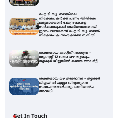
ഐ.ടി.യു. ബാങ്കിലെ
നിക്ഷേപകർക്ക് പണം തിരികെ
ലഭ്യമാക്കാൻ കേന്ദ്ര-കേരള
സർക്കാരുകൾ അടിയന്തരമായി
ഇടപെടണമെന്ന് ഐ.ടി.യു. ബാങ്ക്
നിക്ഷേപക സംരക്ഷണ സമിതി
ശക്തമായ കാറ്റിന് സാധ്യത –
ആഗസ്റ്റ് 12 വരെ മഴ തുടരും,
തൃശൂർ ജില്ലയിൽ മഞ്ഞ അലർട്ട്
ശക്തമായ മഴ തുടരുന്നു – തൃശൂർ
ജില്ലയിൽ എല്ലാ വിദ്യാഭ്യാസ
ഐ.ടി.യു. ബാങ്കിലെ
സ്ഥാപനങ്ങൾക്കും ശനിയാഴ്ച
നിക്ഷേപകർക്ക് പണം തിരികെ
അവധി
ലഭ്യമാക്കാൻ കേന്ദ്ര-കേരള
സർക്കാരുകൾ അടിയന്തരമായി
ഇടപെടണമെന്ന് ഐ.ടി.യു. ബാങ്ക്
നിക്ഷേപക സംരക്ഷണ സമിതി
Get In Touch