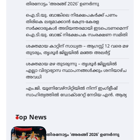
തിരനോട്ടം ‘അരങ്ങ് 2026’ ഉണർന്നു
ഐ.ടി.യു. ബാങ്കിലെ നിക്ഷേപകർക്ക് പണം
തിരികെ ലഭ്യമാക്കാൻ കേന്ദ്ര-കേരള
സർക്കാരുകൾ അടിയന്തരമായി ഇടപെടണമെന്ന്
ഐ.ടി.യു. ബാങ്ക് നിക്ഷേപക സംരക്ഷണ സമിതി
ശക്തമായ കാറ്റിന് സാധ്യത – ആഗസ്റ്റ് 12 വരെ മഴ
തുടരും, തൃശൂർ ജില്ലയിൽ മഞ്ഞ അലർട്ട്
ശക്തമായ മഴ തുടരുന്നു – തൃശൂർ ജില്ലയിൽ
എല്ലാ വിദ്യാഭ്യാസ സ്ഥാപനങ്ങൾക്കും ശനിയാഴ്ച
അവധി
എം.ജി. യൂണിവേഴ്‌സിറ്റിയിൽ നിന്ന് ഇംഗ്ളീഷ്
സാഹിത്യത്തിൽ ഡോക്ടറേറ്റ് നേടിയ എൻ. ആര്യ
Top News
തിരനോട്ടം ‘അരങ്ങ് 2026’ ഉണർന്നു