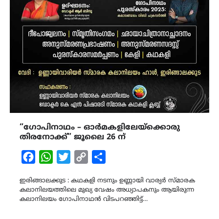
“ഗോപിനാഥം – ഓർമകളിലേയ്ക്കൊരു
തിരനോക്ക്” ജൂലൈ 26 ന്
Facebook
WhatsApp
Twitter
Copy
Share
Link
ഇരിങ്ങാലക്കുട : കഥകളി നടനും ഉണ്ണായി വാര്യർ സ്മാരക
കലാനിലയത്തിലെ മുഖ്യ വേഷം അധ്യാപകനും ആയിരുന്ന
കലാനിലയം ഗോപിനാഥൻ വിടപറഞ്ഞിട്ട്…