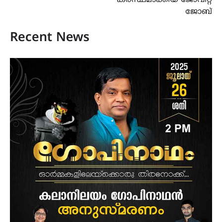
കരസ്ഥമാക്കിയ ജോവിറ്റ
ജോബ്
Recent News