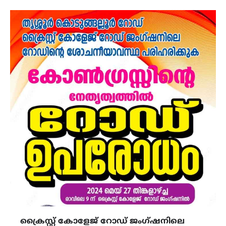
ക്രൈസ്റ്റ് കോളേജ് റോഡ് ജംഗ്ഷനിലെ