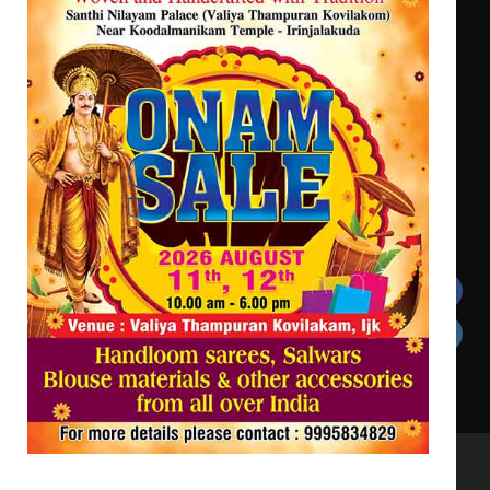
സർഗ്ഗസാഹിതി- കവിതാസംഗമം 2026
കവിതാ ചർച്ച കാട്ടൂർ, ടി. കെ.
ബാലൻ ഹാളിൽ 16ന്
ഇടത്തരം മഴയ്ക്കും കാറ്റിനും
സാധ്യത ഇരിങ്ങാലക്കുടയിൽ 4.4
മില്ലി മീറ്റർ മഴ ലഭിച്ചു
Get In Touch
Twitter
Facebook
LinkedIn
Instagram
YouTube
All Rights Reserved to irinjalakudalive.com Powered
by upasana4u.com