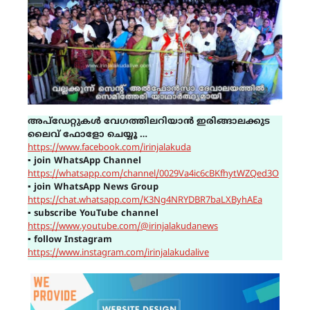
അപ്ഡേറ്റുകൾ വേഗത്തിലറിയാൻ ഇരിങ്ങാലക്കുട
ലൈവ് ഫോളോ ചെയ്യൂ …
https://www.facebook.com/irinjalakuda
▪
join WhatsApp Channel
https://whatsapp.com/channel/0029Va4ic6cBKfhytWZQed3O
▪
join WhatsApp News Group
https://chat.whatsapp.com/K3Ng4NRYDBR7baLXByhAEa
▪
subscribe YouTube channel
https://www.youtube.com/@irinjalakudanews
▪
follow Instagram
https://www.instagram.com/irinjalakudalive