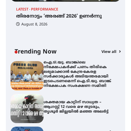
LATEST
PERFORMANCE
EX
തിരനോട്ടം ‘അരങ്ങ് 2026’ ഉണർന്നു
തിരനോട്ടം ‘അരങ്ങ് 2026’ ഉണർന്നു
ഐ
പ
August 8, 2026
ി
ക
ഐ.ടി.യു. ബാങ്കിലെ
ഇ
നിക്ഷേപകർക്ക് പണം തിരികെ
ന
ലഭ്യമാക്കാൻ കേന്ദ്ര-കേരള
സർക്കാരുകൾ അടിയന്തരമായി
Trending Now
ഇടപെടണമെന്ന് ഐ.ടി.യു. ബാങ്ക്
View all
നിക്ഷേപക സംരക്ഷണ സമിതി
ശക്തമായ കാറ്റിന് സാധ്യത –
ആഗസ്റ്റ് 12 വരെ മഴ തുടരും,
തൃശൂർ ജില്ലയിൽ മഞ്ഞ അലർട്ട്
ശക്തമായ മഴ തുടരുന്നു – തൃശൂർ
ജില്ലയിൽ എല്ലാ വിദ്യാഭ്യാസ
സ്ഥാപനങ്ങൾക്കും ശനിയാഴ്ച
അവധി