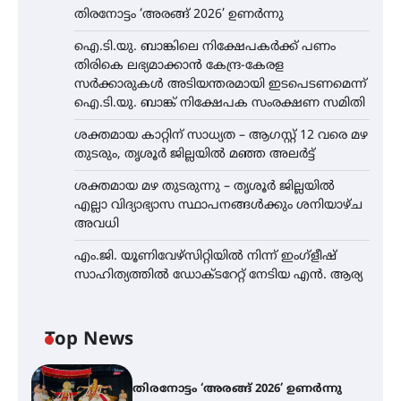
തിരനോട്ടം ‘അരങ്ങ് 2026’ ഉണർന്നു
ഐ.ടി.യു. ബാങ്കിലെ നിക്ഷേപകർക്ക് പണം
തിരികെ ലഭ്യമാക്കാൻ കേന്ദ്ര-കേരള
സർക്കാരുകൾ അടിയന്തരമായി ഇടപെടണമെന്ന്
ഐ.ടി.യു. ബാങ്ക് നിക്ഷേപക സംരക്ഷണ സമിതി
ശക്തമായ കാറ്റിന് സാധ്യത – ആഗസ്റ്റ് 12 വരെ മഴ
തുടരും, തൃശൂർ ജില്ലയിൽ മഞ്ഞ അലർട്ട്
ശക്തമായ മഴ തുടരുന്നു – തൃശൂർ ജില്ലയിൽ
എല്ലാ വിദ്യാഭ്യാസ സ്ഥാപനങ്ങൾക്കും ശനിയാഴ്ച
അവധി
എം.ജി. യൂണിവേഴ്‌സിറ്റിയിൽ നിന്ന് ഇംഗ്ളീഷ്
സാഹിത്യത്തിൽ ഡോക്ടറേറ്റ് നേടിയ എൻ. ആര്യ
Top News
തിരനോട്ടം ‘അരങ്ങ് 2026’ ഉണർന്നു