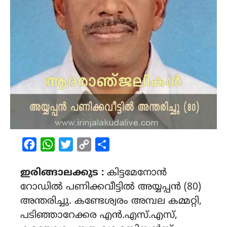
Facebook
WhatsApp
Twitter
Copy
Share
Link
ഇരിങ്ങാലക്കുട :
കിട്ടമേനോൻ
റോഡിൽ പണിക്കവീട്ടിൽ അയ്യപ്പൻ (80)
അന്തരിച്ചു. കണ്ടേശ്വരം അമ്പല കമ്മറ്റി,
പടിഞ്ഞാറേക്കര എൻ.എസ്.എസ്,