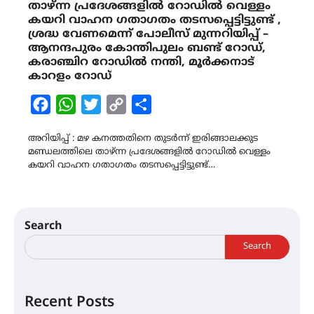
താഴ്ന്ന പ്രദേശങ്ങളിൽ റോഡിൽ വെള്ളം
കയറി വാഹന ഗതാഗതം തടസപ്പെട്ടിട്ടുണ്ട് ,
ശ്രദ്ധ വേണമെന്ന് പോലീസ് മുന്നറിയിപ്പ് –
ആനന്ദപുരം കോന്തിപുലം ബണ്ട് റോഡ്,
കരാഞ്ചിറ റോഡിൽ നന്തി, മൂർക്കനാട്
കാറളം റോഡ്
Facebook
WhatsApp
Twitter
Copy
Share
Link
അറിയിപ്പ് : മഴ കനത്തതിനെ തുടർന്ന് ഇരിങ്ങാലക്കുട
മണ്ഡലത്തിലെ താഴ്ന്ന പ്രദേശങ്ങളിൽ റോഡിൽ വെള്ളം
കയറി വാഹന ഗതാഗതം തടസപ്പെട്ടിട്ടുണ്ട്…
Search
Search
Recent Posts