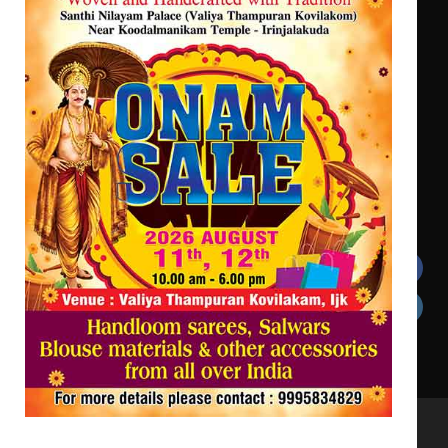
സർഗ്ഗസാഹിതി- കവിതാസംഗമം 2026
കവിതാ ചർച്ച കാട്ടൂർ, ടി. കെ.
ബാലൻ ഹാളിൽ 16ന്
ഇടത്തരം മഴയ്ക്കും കാറ്റിനും
സാധ്യത ഇരിങ്ങാലക്കുടയിൽ 4.4
മില്ലി മീറ്റർ മഴ ലഭിച്ചു
Get In Touch
Twitter
Facebook
LinkedIn
Instagram
YouTube
All Rights Reserved to irinjalakudalive.com Powered
by upasana4u.com