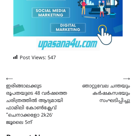
Post Views:
547
Post
⟵
⟶
ഇരിങ്ങാലക്കുട
ഞാറ്റുവേല ചന്തയും
navigation
രൂപതയുടെ 48 വർഷത്തെ
കർഷകസഭയും
ചരിത്രത്തിൽ ആദ്യമായി
സംഘടിപ്പിച്ചു
ഫാമിലി കോൺക്ലേവ്
“ചെനാക്കളോ 2k26′
ജൂലൈ 5ന്