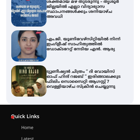
എം.ജി. യൂണിവേഴ്‌സിറ്റിയിൽ നിന്ന്
ഇംഗ്ളീഷ് സാഹിത്യത്തിൽ
ഡോക്ടറേറ്റ് നേടിയ എൻ. ആര്യ
ട്യുണീഷ്യൻ ചിത്രം ” ദി വോയിസ്
ഓഫ് ഹിന്ദ് റജബ് ” ഇരിങ്ങാലക്കുട
ഫിലിം സൊസൈറ്റി ആഗസ്റ്റ് 7
വെള്ളിയാഴ്ച സ്‌ക്രീൻ ചെയ്യുന്നു
തിരനോട്ടം ‘അരങ്ങ് 2026’ ഉണർന്നു
ഐ.ടി.യു. ബാങ്കിലെ
നിക്ഷേപകർക്ക് പണം തിരികെ
ലഭ്യമാക്കാൻ കേന്ദ്ര-കേരള
Quick Links
സർക്കാരുകൾ അടിയന്തരമായി
ഇടപെടണമെന്ന് ഐ.ടി.യു. ബാങ്ക്
Home
നിക്ഷേപക സംരക്ഷണ സമിതി
Latest