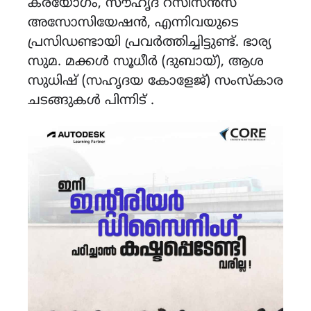
കരയോഗം, സൗഹൃദ റസിസൻസ്
അസോസിയേഷൻ, എന്നിവയുടെ
പ്രസിഡണ്ടായി പ്രവർത്തിച്ചിട്ടുണ്ട്. ഭാര്യ
സുമ. മക്കൾ സൂധീർ (ദുബായ്), ആശ
സുധിഷ് (സഹൃദയ കോളേജ്) സംസ്കാര
ചടങ്ങുകൾ പിന്നിട് .