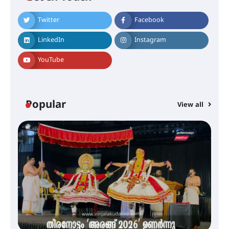
ശക്തമായ കാറ്റിന് സാധ്യത –
ആഗസ്റ്റ് 12 വരെ മഴ തുടരും,
Twitter
Facebook
തൃശൂർ ജില്ലയിൽ മഞ്ഞ അലർട്ട്
LinkedIn
Instagram
YouTube
ശക്തമായ മഴ തുടരുന്നു – തൃശൂർ
ജില്ലയിൽ എല്ലാ വിദ്യാഭ്യാസ
സ്ഥാപനങ്ങൾക്കും ശനിയാഴ്ച
അവധി
Popular
View all
എം.ജി. യൂണിവേഴ്‌സിറ്റിയിൽ നിന്ന്
ഇംഗ്ളീഷ് സാഹിത്യത്തിൽ
ഡോക്ടറേറ്റ് നേടിയ എൻ. ആര്യ
ട്യുണീഷ്യൻ ചിത്രം ” ദി വോയിസ്
ഓഫ് ഹിന്ദ് റജബ് ” ഇരിങ്ങാലക്കുട
ഫിലിം സൊസൈറ്റി ആഗസ്റ്റ് 7
വെള്ളിയാഴ്ച സ്‌ക്രീൻ ചെയ്യുന്നു