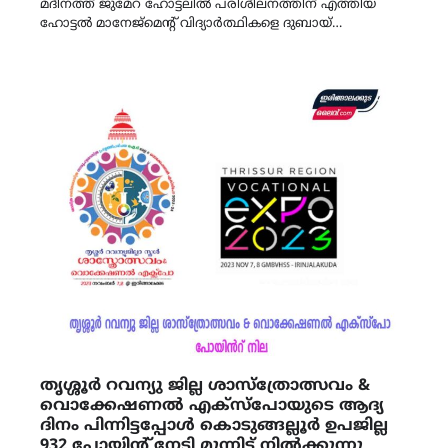
മദീനത്ത് ജുമേറ ഹോട്ടലിൽ പരിശീലനത്തിന് എത്തിയ
ഹോട്ടൽ മാനേജ്മെൻ്റ് വിദ്യാർത്ഥികളെ ദുബായ്…
തൃശ്ശൂർ റവന്യു ജില്ല ശാസ്ത്രോത്സവം &
വൊക്കേഷണൽ എക്സ്പോയുടെ ആദ്യ
ദിനം പിന്നിട്ടപ്പോൾ കൊടുങ്ങല്ലൂർ ഉപജില്ല
932 പോയിന്റ് നേടി മുന്നിട്ട് നിൽക്കുന്നു