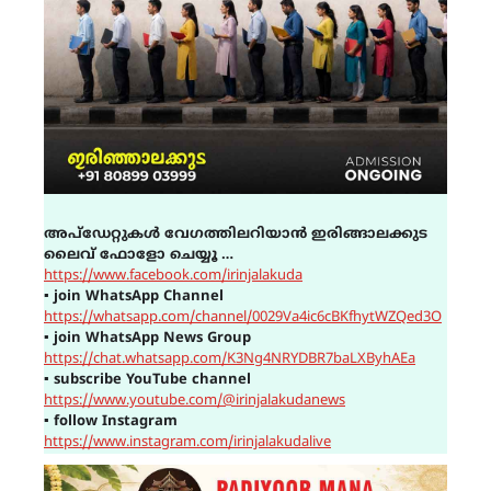
അപ്ഡേറ്റുകൾ വേഗത്തിലറിയാൻ ഇരിങ്ങാലക്കുട
ലൈവ് ഫോളോ ചെയ്യൂ …
https://www.facebook.com/irinjalakuda
▪
join WhatsApp Channel
https://whatsapp.com/channel/0029Va4ic6cBKfhytWZQed3O
▪
join WhatsApp News Group
https://chat.whatsapp.com/K3Ng4NRYDBR7baLXByhAEa
▪
subscribe YouTube channel
https://www.youtube.com/@irinjalakudanews
▪
follow Instagram
https://www.instagram.com/irinjalakudalive