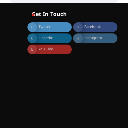
വോയിസ് ഓഫ് ഹിന്ദ് റജബ് ”
ഇരിങ്ങാലക്കുട ഫിലിം
സൊസൈറ്റി ആഗസ്റ്റ് 7
Get In Touch
വെള്ളിയാഴ്ച സ്‌ക്രീൻ
ചെയ്യുന്നു
Twitter
Facebook
August 6, 2026
സെന്റ് ജോസഫ്സ് കോളജ്
LinkedIn
Instagram
കോമേഴ്‌സ്
അസോസിയേഷന്
തുടക്കമായി
YouTube
August 6, 2026
കോമേഴ്സ്
എക്സ്പോയുമായി എസ്
എൻ ഹയർ സെക്കൻഡറി
വിദ്യാർത്ഥികൾ
August 6, 2026
സർഗ്ഗസാഹിതി-
കവിതാസംഗമം 2026 കവിതാ
ചർച്ച കാട്ടൂർ, ടി. കെ. ബാലൻ
ഹാളിൽ 16ന്
August 6, 2026