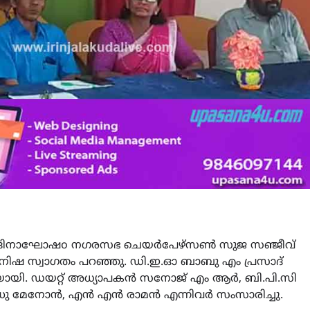
യാപക ദിനാഘോഷo നഗരസഭ ചെയർപേഴ്സൺ സുജ സഞ്ജീവ്
നിഷ സ്വാഗതം പറഞ്ഞു. ഡി.ഇ.ഓ ബാബു എം പ്രസാദ്
ാതിയായി. ഡയറ്റ് അധ്യാപകൻ സനോജ് എം ആർ, ബി.പി.സി
്ധു മേനോൻ, എൻ എൻ രാമൻ എന്നിവർ സംസാരിച്ചു.