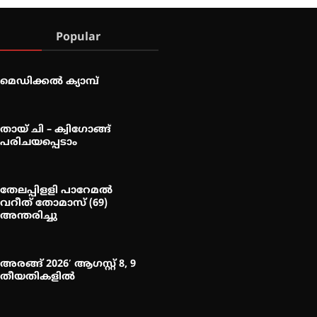
Popular
മെഡിക്കൽ ക്യാമ്പ്
തായ് ചി – ക്വിഗോങ്ങ്
പരിചയപ്പെടാം
തേലപ്പിളളി പാറേമൽ
വറീത് തോമാസ് (69)
അന്തരിച്ചു
അരങ്ങ് 2026′ ആഗസ്റ്റ് 8, 9
തീയതികളിൽ