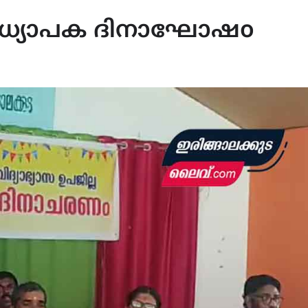
ാ അധ്യാപക ദിനാഘോഷo