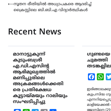
Post
⟵
നൂതന രീതിയിൽ അധ്യാപകരെ ആദരിച്ച്
ക്രൈസ്റ്റിലെ ബി.ബി.എ വിദ്യാർത്ഥികൾ
navigation
Recent News
മാനാട്ടുകുന്ന്
ഗുണ്ടയെ 
കുടുംബശ്രീ
ചുമത്തി
എ.ഡി.എസിന്‍റ
തടങ്കല്ലില
ആഭിമുഖ്യത്തിൽ
Faceboo
Wha
മണിപ്പുരിലെ
അക്രമങ്ങൾക്കെതി
രെ പ്രതിക്ഷേധ
ഇരിങ്ങാലക്കുട
കുപ്രസിദ്ധ 
കൂട്ടായ്മയും റാലിയും
എന്നറിയപ്പെടു
സംഘടിപ്പിച്ചു
മാളിയേക്കല്‍ വ
ജോസിനെ (29 )