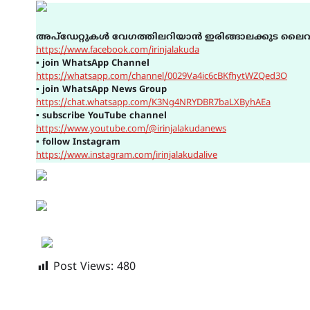
അപ്ഡേറ്റുകൾ വേഗത്തിലറിയാൻ ഇരിങ്ങാലക്കുട ലൈവ
https://www.facebook.com/irinjalakuda
▪
join WhatsApp Channel
https://whatsapp.com/channel/0029Va4ic6cBKfhytWZQed3O
▪
join WhatsApp News Group
https://chat.whatsapp.com/K3Ng4NRYDBR7baLXByhAEa
▪
subscribe YouTube channel
https://www.youtube.com/@irinjalakudanews
▪
follow Instagram
https://www.instagram.com/irinjalakudalive
Post Views:
480