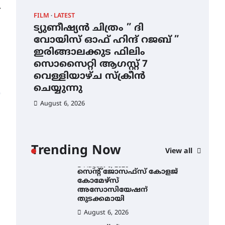
⟶
ഇടത്തരം മഴയ്ക്കും കാറ്റിനും
FILM
LATEST
CAM
സാധ്യത ഇരിങ്ങാലക്കുടയിൽ
4.4 മില്ലി മീറ്റർ മഴ ലഭിച്ചു
ട്യുണീഷ്യൻ ചിത്രം ” ദി
സെ
വോയിസ് ഓഫ് ഹിന്ദ് റജബ് ”
ക
August 6, 2026
ഇരിങ്ങാലക്കുട ഫിലിം
തു
ഐ.ഐ.ടി മദ്രാസ്സിൽ നിന്നും
സൊസൈറ്റി ആഗസ്റ്റ് 7
ഡോക്ടറേറ്റ് – ഇരിങ്ങാലക്കുട
Au
സ്വദേശി ആതിര എം കെ
വെള്ളിയാഴ്ച സ്‌ക്രീൻ
യുടെ നേട്ടം പ്രതിസന്ധികളോട്
ചെയ്യുന്നു
പൊരുതി
August 6, 2026
August 5, 2026
ട്യുണീഷ്യൻ ചിത്രം ” ദി
വോയിസ് ഓഫ് ഹിന്ദ് റജബ് ”
ഇരിങ്ങാലക്കുട ഫിലിം
സൊസൈറ്റി ആഗസ്റ്റ് 7
ാ
വെള്ളിയാഴ്ച സ്‌ക്രീൻ
Trending Now
View all
ചെയ്യുന്നു
ൻ
August 6, 2026
സെന്റ് ജോസഫ്സ് കോളജ്
കോമേഴ്‌സ്
അസോസിയേഷന്
തുടക്കമായി
August 6, 2026