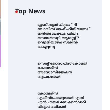
Top News
ട്യുണീഷ്യൻ ചിത്രം ” ദി
വോയിസ് ഓഫ് ഹിന്ദ് റജബ് ”
ഇരിങ്ങാലക്കുട ഫിലിം
സൊസൈറ്റി ആഗസ്റ്റ് 7
വെള്ളിയാഴ്ച സ്‌ക്രീൻ
ചെയ്യുന്നു
സെന്റ് ജോസഫ്സ് കോളജ്
കോമേഴ്‌സ്
അസോസിയേഷന്
തുടക്കമായി
കോമേഴ്സ്
എക്സ്പോയുമായി എസ്
എൻ ഹയർ സെക്കൻഡറി
വിദ്യാർത്ഥികൾ