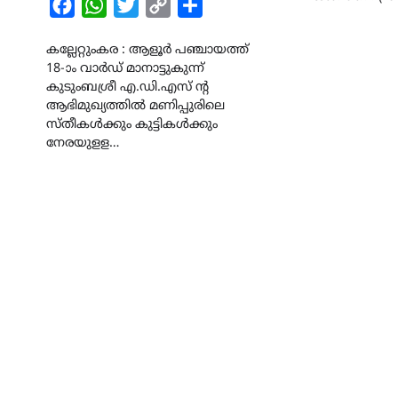
Facebook
WhatsApp
Twitter
Copy
Share
Link
കല്ലേറ്റുംകര : ആളൂർ പഞ്ചായത്ത്
18-ാം വാർഡ് മാനാട്ടുകുന്ന്
കുടുംബശ്രീ എ.ഡി.എസ്‌ ന്‍റ
ആഭിമുഖ്യത്തിൽ മണിപ്പുരിലെ
സ്തീകൾക്കും കുട്ടികൾക്കും
നേരയുളള…