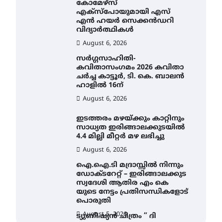
കോമേഴ്സ്
എക്സ്പോയുമായി എസ്
എൻ ഹയർ സെക്കൻഡറി
വിദ്യാർത്ഥികൾ
August 6, 2026
സർഗ്ഗസാഹിതി-
കവിതാസംഗമം 2026 കവിതാ
ചർച്ച കാട്ടൂർ, ടി. കെ. ബാലൻ
ഹാളിൽ 16ന്
August 6, 2026
ഇടത്തരം മഴയ്ക്കും കാറ്റിനും
സാധ്യത ഇരിങ്ങാലക്കുടയിൽ
4.4 മില്ലി മീറ്റർ മഴ ലഭിച്ചു
August 6, 2026
ഐ.ഐ.ടി മദ്രാസ്സിൽ നിന്നും
ഡോക്ടറേറ്റ് – ഇരിങ്ങാലക്കുട
സ്വദേശി ആതിര എം കെ
യുടെ നേട്ടം പ്രതിസന്ധികളോട്
പൊരുതി
August 5, 2026
ട്യുണീഷ്യൻ ചിത്രം ” ദി