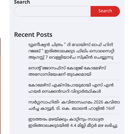
Search
Search
Recent Posts
ട്യുണീഷ്യൻ ചിത്രം ” ദി വോയിസ് ഓഫ് ഹിന്ദ്
റജബ് ” ഇരിങ്ങാലക്കുട ഫിലിം സൊസൈറ്റി
ആഗസ്റ്റ് 7 വെള്ളിയാഴ്ച സ്‌ക്രീൻ ചെയ്യുന്നു
സെന്റ് ജോസഫ്സ് കോളജ് കോമേഴ്‌സ്
അസോസിയേഷന് തുടക്കമായി
കോമേഴ്സ് എക്സ്പോയുമായി എസ് എൻ
ഹയർ സെക്കൻഡറി വിദ്യാർത്ഥികൾ
സർഗ്ഗസാഹിതി- കവിതാസംഗമം 2026 കവിതാ
ചർച്ച കാട്ടൂർ, ടി. കെ. ബാലൻ ഹാളിൽ 16ന്
ഇടത്തരം മഴയ്ക്കും കാറ്റിനും സാധ്യത
ഇരിങ്ങാലക്കുടയിൽ 4.4 മില്ലി മീറ്റർ മഴ ലഭിച്ചു