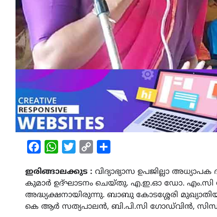
Facebook
WhatsApp
Twitter
Copy
Share
Link
ഇരിങ്ങാലക്കുട :
വിദ്യാഭ്യാസ ഉപജില്ലാ അധ്
കുമാർ ഉദ്ഘാടനം ചെയ്തു. എ.ഇ.ഓ ഡോ. എം.സി 
അദ്ധ്യക്ഷനായിരുന്നു. ബാബു കോടശ്ശേരി മുഖ്യ
കെ ആർ സത്യപാലൻ, ബി.പി.സി ഗോഡ്‌വിൻ, സിന