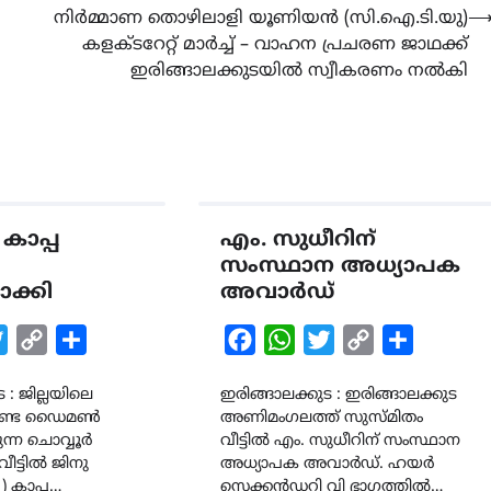
നിർമ്മാണ തൊഴിലാളി യൂണിയൻ (സി.ഐ.ടി.യു)
കളക്ടറേറ്റ് മാർച്ച് – വാഹന പ്രചരണ ജാഥക്ക്
ഇരിങ്ങാലക്കുടയിൽ സ്വീകരണം നൽകി
കാപ്പ
എം. സുധീറിന്
LATEST
LITERATURE
സംസ്ഥാന അധ്യാപക
സർഗ്ഗസാഹിതി-
ാക്കി
അവാർഡ്
കവിതാസംഗമം 2026 കവിത
ചർച്ച കാട്ടൂർ, ടി. കെ. ബാല
k
tsApp
Twitter
Copy
Share
Facebook
WhatsApp
Twitter
Copy
Share
ഹാളിൽ 16ന്
Link
Link
 : ജില്ലയിലെ
ഇരിങ്ങാലക്കുട : ഇരിങ്ങാലക്കുട
August 6, 2026
ഗുണ്ട ഡൈമണ്‍
അണിമംഗലത്ത് സുസ്മിതം
ന്ന ചൊവ്വൂര്‍
വീട്ടിൽ എം. സുധീറിന് സംസ്ഥാന
ീട്ടില്‍ ജിനു
അധ്യാപക അവാർഡ്. ഹയർ
 കാപ്പ…
സെക്കൻഡറി വി ഭാഗത്തിൽ…