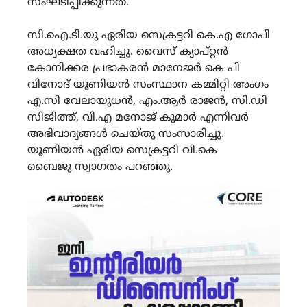
സംഘടിപ്പിക്കുന്നത്.
സി.ഐ.ടി.യു ഏരിയ സെക്രട്ടറി കെ.എ ഗോപി
അധ്യക്ഷത വഹിച്ചു. വൈസ് ക്യാപ്റ്റൻ
കോനിക്കര പ്രഭാകരൻ മാനേജർ കെ പി
വിനോദ് യൂണിയൻ സംസ്ഥാന കമ്മിറ്റി അംഗം
എ.സി വേലായുധൻ, എം.ആർ രാജൻ, സി.ഡി
സിജിത്ത്, വി.എ മനോജ് കുമാർ എന്നിവർ
അഭിവാദ്യങ്ങൾ ചെയ്തു സംസാരിച്ചു.
യൂണിയൻ ഏരിയ സെക്രട്ടറി വി.കെ
ബൈജു സ്വാഗതം പറഞ്ഞു.