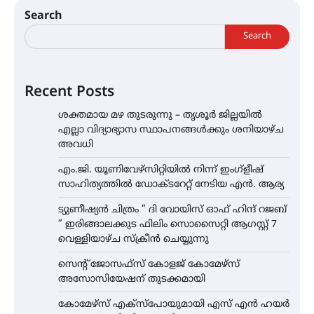
Search
Search
Recent Posts
ശക്തമായ മഴ തുടരുന്നു – തൃശൂർ ജില്ലയിൽ
എല്ലാ വിദ്യാഭ്യാസ സ്ഥാപനങ്ങൾക്കും ശനിയാഴ്ച
അവധി
എം.ജി. യൂണിവേഴ്‌സിറ്റിയിൽ നിന്ന് ഇംഗ്ളീഷ്
സാഹിത്യത്തിൽ ഡോക്ടറേറ്റ് നേടിയ എൻ. ആര്യ
ട്യുണീഷ്യൻ ചിത്രം ” ദി വോയിസ് ഓഫ് ഹിന്ദ് റജബ്
” ഇരിങ്ങാലക്കുട ഫിലിം സൊസൈറ്റി ആഗസ്റ്റ് 7
വെള്ളിയാഴ്ച സ്‌ക്രീൻ ചെയ്യുന്നു
സെന്റ് ജോസഫ്സ് കോളജ് കോമേഴ്‌സ്
അസോസിയേഷന് തുടക്കമായി
കോമേഴ്സ് എക്സ്പോയുമായി എസ് എൻ ഹയർ