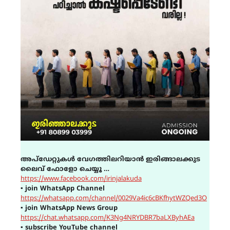
അപ്ഡേറ്റുകൾ വേഗത്തിലറിയാൻ ഇരിങ്ങാലക്കുട
ലൈവ് ഫോളോ ചെയ്യൂ …
https://www.facebook.com/irinjalakuda
▪
join WhatsApp Channel
https://whatsapp.com/channel/0029Va4ic6cBKfhytWZQed3O
▪
join WhatsApp News Group
https://chat.whatsapp.com/K3Ng4NRYDBR7baLXByhAEa
▪
subscribe YouTube channel