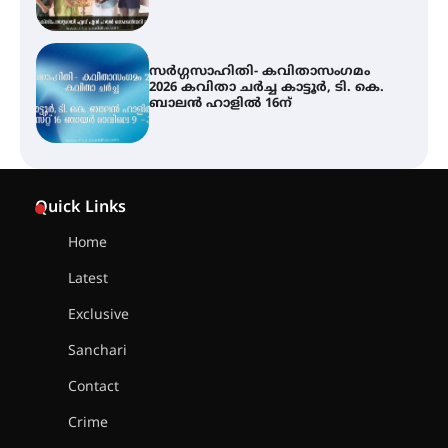
ശക്തമായ മഴ തുടരുന്നു – തൃശൂർ
ജില്ലയിൽ എല്ലാ വിദ്യാഭ്യാസ
സ്ഥാപനങ്ങൾക്കും ശനിയാഴ്ച
അവധി
എം.ജി. യൂണിവേഴ്‌സിറ്റിയിൽ നിന്ന്
ഇംഗ്ളീഷ് സാഹിത്യത്തിൽ
Quick Links
ഡോക്ടറേറ്റ് നേടിയ എൻ. ആര്യ
Home
Latest
ട്യുണീഷ്യൻ ചിത്രം ” ദി വോയിസ്
ഓഫ് ഹിന്ദ് റജബ് ” ഇരിങ്ങാലക്കുട
Exclusive
ഫിലിം സൊസൈറ്റി ആഗസ്റ്റ് 7
വെള്ളിയാഴ്ച സ്‌ക്രീൻ ചെയ്യുന്നു
Sanchari
Contact
സെന്റ് ജോസഫ്സ് കോളജ്
Crime
കോമേഴ്‌സ് അസോസിയേഷന്
തുടക്കമായി