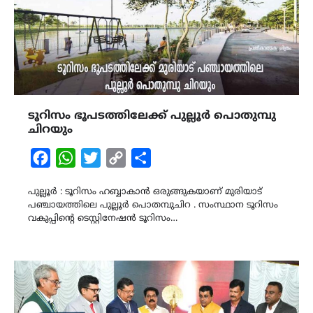
ടൂറിസം ഭൂപടത്തിലേക്ക് പുല്ലൂർ പൊതുമ്പു
ചിറയും
Facebook
WhatsApp
Twitter
Copy
Share
Link
പുല്ലൂർ : ടൂറിസം ഹബ്ബാകാൻ ഒരുങ്ങുകയാണ് മുരിയാട്
പഞ്ചായത്തിലെ പുല്ലൂർ പൊതമ്പുചിറ . സംസ്ഥാന ടൂറിസം
വകുപ്പിന്റെ ടെസ്റ്റിനേഷൻ ടൂറിസം…