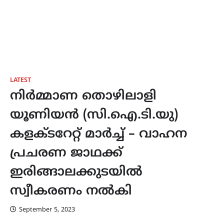
LATEST
നിർമ്മാണ തൊഴിലാളി
യൂണിയൻ (സി.ഐ.ടി.യു)
കളക്ടറേറ്റ് മാർച്ച് – വാഹന
പ്രചരണ ജാഥക്ക്
ഇരിങ്ങാലക്കുടയിൽ
സ്വീകരണം നൽകി
September 5, 2023