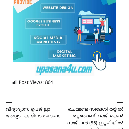
Post Views:
864
Post
⟵
⟶
വിദ്യാഭ്യാസ ഉപജില്ലാ
ചെമ്മണ്ട സ്വദേശി തട്ടിൽ
navigation
അധ്യാപക ദിനാഘോഷo
തൃത്താണി റംജി മകൻ
സജീവൻ (56) ഇറ്റലിയിൽ