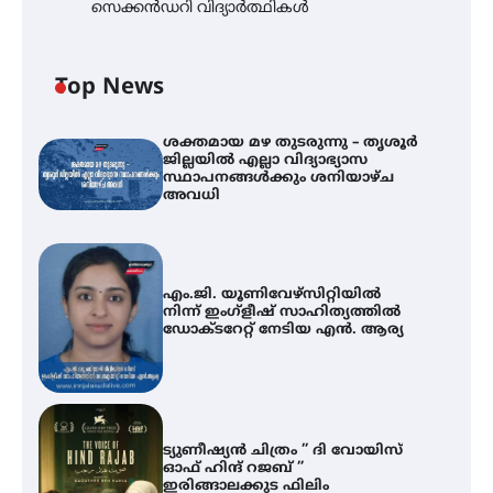
സെക്കൻഡറി വിദ്യാർത്ഥികൾ
Top News
ശക്തമായ മഴ തുടരുന്നു – തൃശൂർ
ജില്ലയിൽ എല്ലാ വിദ്യാഭ്യാസ
സ്ഥാപനങ്ങൾക്കും ശനിയാഴ്ച
അവധി
എം.ജി. യൂണിവേഴ്‌സിറ്റിയിൽ
നിന്ന് ഇംഗ്ളീഷ് സാഹിത്യത്തിൽ
ഡോക്ടറേറ്റ് നേടിയ എൻ. ആര്യ
ട്യുണീഷ്യൻ ചിത്രം ” ദി വോയിസ്
ഓഫ് ഹിന്ദ് റജബ് ”
ഇരിങ്ങാലക്കുട ഫിലിം