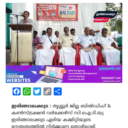
Facebook
WhatsApp
Twitter
Copy
Share
Link
ഇരിങ്ങാലക്കുട :
തൃശ്ശൂർ ജില്ല ബിൽഡിംഗ് &
കൺസ്ട്രക്ഷൻ വർക്കേഴ്സ് സി.ഐ.ടി.യു
ഇരിങ്ങാലക്കുട ഏരിയ കമ്മിറ്റിയുടെ
നേതൃത്വത്തിൽ നിർമ്മാണ തൊഴിലാളി