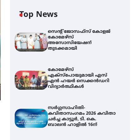
Top News
സെന്റ് ജോസഫ്സ് കോളജ്
കോമേഴ്‌സ്
അസോസിയേഷന്
തുടക്കമായി
കോമേഴ്സ്
എക്സ്പോയുമായി എസ്
എൻ ഹയർ സെക്കൻഡറി
വിദ്യാർത്ഥികൾ
സർഗ്ഗസാഹിതി-
കവിതാസംഗമം 2026 കവിതാ
ചർച്ച കാട്ടൂർ, ടി. കെ.
ബാലൻ ഹാളിൽ 16ന്