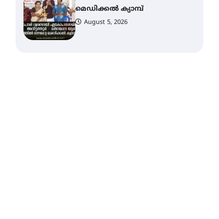
സെന്റ് ജോസഫ്സ് കോളജ്
കോമേഴ്‌സ്
അസോസിയേഷന്
തുടക്കമായി
August 6, 2026
കോമേഴ്സ്
എക്സ്പോയുമായി എസ്
എൻ ഹയർ സെക്കൻഡറി
വിദ്യാർത്ഥികൾ
August 6, 2026
സർഗ്ഗസാഹിതി-
കവിതാസംഗമം 2026 കവിതാ
ചർച്ച കാട്ടൂർ, ടി. കെ. ബാലൻ
ഹാളിൽ 16ന്
August 6, 2026
ഇടത്തരം മഴയ്ക്കും കാറ്റിനും
സാധ്യത ഇരിങ്ങാലക്കുടയിൽ
4.4 മില്ലി മീറ്റർ മഴ ലഭിച്ചു
August 6, 2026