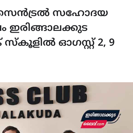
ർ സെൻട്രൽ സഹോദയ
ഇരിങ്ങാലക്കുട
സ്കൂളിൽ ഓഗസ്റ്റ് 2, 9