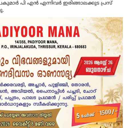
ർ പി എൻ എന്നിവർ ഇരിങ്ങാലക്കുട പ്രസ്
ു.