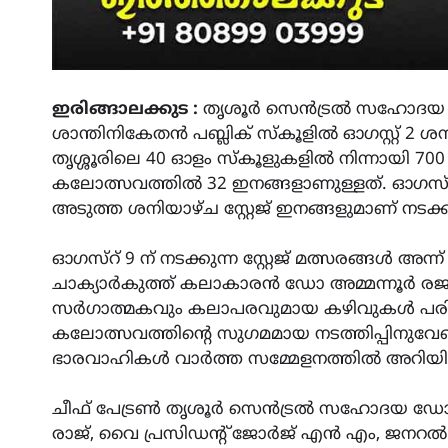
ഇരിങ്ങാലക്കുട :
തൃശൂർ സെൻട്രൽ സഹോദയ 
ശാന്തിനികേതൻ പബ്ലിക് സ്കൂളിൽ ഓഗസ്റ്റ് 2 
തൃശ്ശൂരിലെ 40 ഓളം സ്കൂളുകളിൽ നിന്നായി 7
കലോത്സവത്തിൽ 32 ഇനങ്ങളാണുള്ളത്. ഓഗസ്റ് 2
അടുത്ത ശനിയാഴ്ച സ്റ്റേജ് ഇനങ്ങളുമാണ് നടക്കു
ഓഗസ്‌റ് 9 ന് നടക്കുന്ന സ്റ്റേജ് മത്സരങ്ങൾ അന്
ചാക്യാർകുത്ത് കലാകാരൻ ഡോ അമ്മന്നൂർ രജന
സർഗാത്മകവും കലാപരവുമായ കഴിവുകൾ പരിപോ
കലോത്സവത്തിന്റെ സുഗമമായ നടത്തിപ്പിനുവേണ്
ഭാരവാഹികൾ വാർത്ത സമ്മേളനത്തിൽ അറിയിച്
ചീഫ് പേട്രൺ തൃശൂർ സെൻട്രൽ സഹോദയ ഡോ. ര
രാജ്, വൈ പ്രസിഡന്റ് ജോർജ് എൻ എം, ജനറ