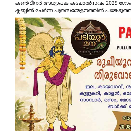
കൺവീനർ അധ്യാപക കലോൽസവം 2025 ഗോപകുമാ
ക്ലബ്ബിൽ ചേർന്ന പത്രസമ്മേളനത്തിൽ പങ്കെടുത്ത