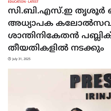
EDUCATION
LATEST
സി.ബി.എസ്.ഇ തൃശൂ
അധ്യാപക കലോൽസവം 
ശാന്തിനികേതൻ പബ്ലിക് 
തീയതികളിൽ നടക്കും
July 31, 2025