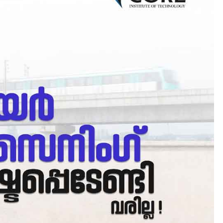
CLIMATE
LATEST
ഇടത്തരം മഴയ്ക്കും കാറ്റിനു
സാധ്യത ഇരിങ്ങാലക്കുടയി
4.4 മില്ലി മീറ്റർ മഴ ലഭിച്ചു
August 6, 2026