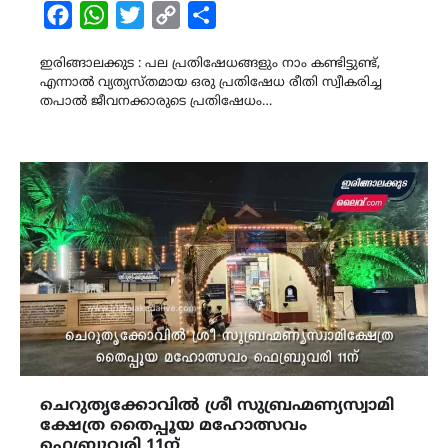
Facebook
WhatsApp
Twitter
Copy
Share
Link
ഇരിങ്ങാലക്കുട : പല പ്രതിഷേധങ്ങളും നാം കണ്ടിട്ടുണ്ട്,
എന്നാൽ വ്യത്യസ്തമായ ഒരു പ്രതിഷേധ രീതി സ്വീകരിച്ച
തപാൽ ജീവനക്കാരുടെ പ്രതിഷേധം…
ചെറുതൃക്കോവിൽ ശ്രീ സുബ്രഹ്മണ്യസ്വാമി
ക്ഷേത്ര തൈപ്പൂയ മഹോത്സവം
ഫെബ്രുവരി 11ന്