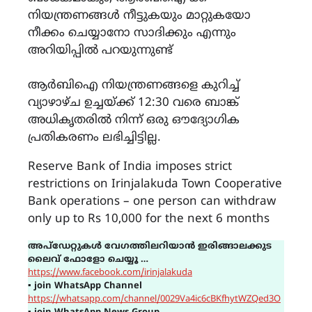
നിയന്ത്രണങ്ങൾ നീട്ടുകയും മാറ്റുകയോ
നീക്കം ചെയ്യാനോ സാദിക്കും എന്നും
അറിയിപ്പിൽ പറയുന്നുണ്ട്
ആർബിഐ നിയന്ത്രണങ്ങളെ കുറിച്ച്
വ്യാഴാഴ്ച ഉച്ചയ്ക്ക് 12:30 വരെ ബാങ്ക്
അധികൃതരിൽ നിന്ന് ഒരു ഔദ്യോഗിക
പ്രതികരണം ലഭിച്ചിട്ടില്ല.
Reserve Bank of India imposes strict
restrictions on Irinjalakuda Town Cooperative
Bank operations – one person can withdraw
only up to Rs 10,000 for the next 6 months
അപ്ഡേറ്റുകൾ വേഗത്തിലറിയാൻ ഇരിങ്ങാലക്കുട
ലൈവ് ഫോളോ ചെയ്യൂ …
https://www.facebook.com/irinjalakuda
▪
join WhatsApp Channel
https://whatsapp.com/channel/0029Va4ic6cBKfhytWZQed3O