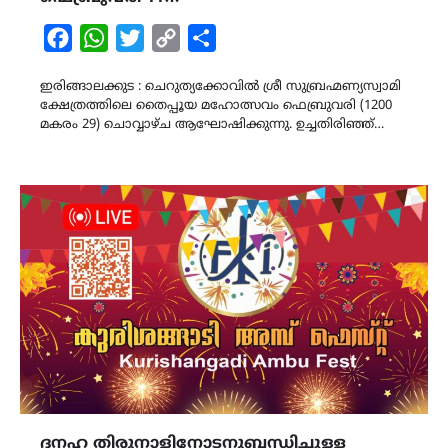
Facebook
WhatsApp
Twitter
Copy
Share
Link
ഇരിങ്ങാലക്കുട : ചെറുത്യക്കോവിൽ ശ്രീ സുബ്രഹ്മണ്യസ്വാമി
ക്ഷേത്രത്തിലെ തൈപ്പൂയ മഹോത്സവം ഫെബ്രുവരി (1200
മകരം 29) ചൊവ്വാഴ്ച ആഘോഷിക്കുന്നു. ഉച്ചതിരിഞ്ഞ്…
ദനഹ തിരുനാളിനോടനുബന്ധിച്ചുള്ള