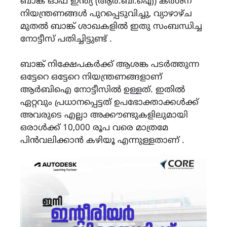
ബാങ്ക് ഓഫ് ഇന്ത്യ (ആർ‌.ബി‌.ഐ) കർശന
നിയന്ത്രണങ്ങൾ പുറപ്പെടുവിച്ചു, വ്യാഴാഴ്ച
മുതൽ ബാങ്ക് ശാഖകളിൽ ഇതു സംബന്ധിച്ച
നോട്ടീസ് പതിച്ചിട്ടുണ്ട് .
ബാങ്ക് നിക്ഷേപകർക്ക് ആശങ്ക പടർത്തുന്ന
ഒട്ടേറെ ഒട്ടേറെ നിയന്ത്രണങ്ങളാണ്
ആർബിഐ നോട്ടീസിൽ ഉള്ളത്. ഇതിൽ
ഏറ്റവും പ്രധാനപ്പെട്ടത് ഉപഭോക്താക്കൾക്ക്
അവരുടെ എല്ലാ അക്കൗണ്ടുകളിലുമായി
ഒരാൾക്ക് 10,000 രൂപ വരെ മാത്രമേ
പിൻവലിക്കാൻ കഴിയൂ എന്നുള്ളതാണ് .