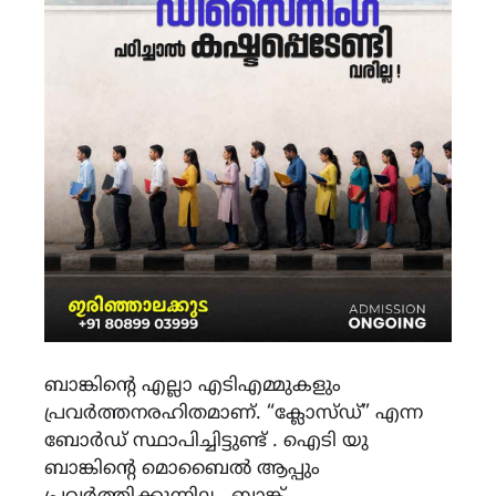
ബാങ്കിന്റെ എല്ലാ എടിഎമ്മുകളും
പ്രവർത്തനരഹിതമാണ്. “ക്ലോസ്ഡ്” എന്ന
ബോർഡ് സ്ഥാപിച്ചിട്ടുണ്ട് . ഐടി യു
ബാങ്കിന്റെ മൊബൈൽ ആപ്പും