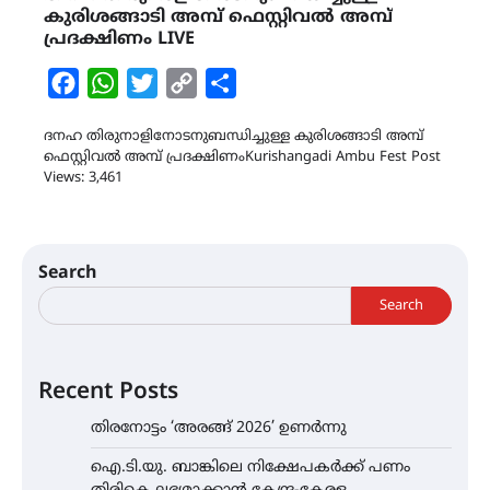
കുരിശങ്ങാടി അമ്പ് ഫെസ്റ്റിവൽ അമ്പ്
പ്രദക്ഷിണം LIVE
Facebook
WhatsApp
Twitter
Copy
Share
Link
ദനഹ തിരുനാളിനോടനുബന്ധിച്ചുള്ള കുരിശങ്ങാടി അമ്പ്
ഫെസ്റ്റിവൽ അമ്പ് പ്രദക്ഷിണംKurishangadi Ambu Fest Post
Views: 3,461
Search
Search
Recent Posts
തിരനോട്ടം ‘അരങ്ങ് 2026’ ഉണർന്നു
ഐ.ടി.യു. ബാങ്കിലെ നിക്ഷേപകർക്ക് പണം