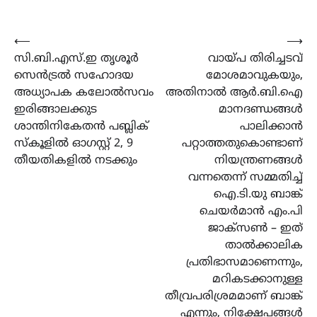
Post
⟵
⟶
സി.ബി.എസ്.ഇ തൃശൂർ
വായ്‌പ തിരിച്ചടവ്
navigation
സെൻട്രൽ സഹോദയ
മോശമാവുകയും,
അധ്യാപക കലോൽസവം
അതിനാൽ ആർ.ബി.ഐ
ഇരിങ്ങാലക്കുട
മാനദണ്ഡങ്ങൾ
ശാന്തിനികേതൻ പബ്ലിക്
പാലിക്കാൻ
സ്കൂളിൽ ഓഗസ്റ്റ് 2, 9
പറ്റാത്തതുകൊണ്ടാണ്
തീയതികളിൽ നടക്കും
നിയന്ത്രണങ്ങൾ
വന്നതെന്ന് സമ്മതിച്ച്
ഐ.ടി.യു ബാങ്ക്
ചെയർമാൻ എം.പി
ജാക്സൺ – ഇത്
താൽക്കാലിക
പ്രതിഭാസമാണെന്നും,
മറികടക്കാനുള്ള
തീവ്രപരിശ്രമമാണ് ബാങ്ക്
എന്നും, നിക്ഷേപങ്ങൾ