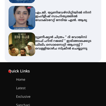
ട്യുണീഷ്യൻ ചിത്രം ” ദി വോയിസ്
ഓഫ് ഹിന്ദ് റജബ് ” ഇരിങ്ങാലക്കുട
ഫിലിം സൊസൈറ്റി ആഗസ്റ്റ് 7
വെള്ളിയാഴ്ച സ്‌ക്രീൻ ചെയ്യുന്നു
തിരനോട്ടം ‘അരങ്ങ് 2026’ ഉണർന്നു
ഐ.ടി.യു. ബാങ്കിലെ
നിക്ഷേപകർക്ക് പണം തിരികെ
ലഭ്യമാക്കാൻ കേന്ദ്ര-കേരള
Quick Links
സർക്കാരുകൾ അടിയന്തരമായി
ഇടപെടണമെന്ന് ഐ.ടി.യു. ബാങ്ക്
നിക്ഷേപക സംരക്ഷണ സമിതി
Home
Latest
ശക്തമായ കാറ്റിന് സാധ്യത –
ആഗസ്റ്റ് 12 വരെ മഴ തുടരും,
Exclusive
തൃശൂർ ജില്ലയിൽ മഞ്ഞ അലർട്ട്
Sanchari