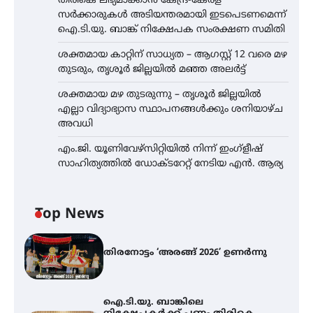
തിരികെ ലഭ്യമാക്കാൻ കേന്ദ്ര-കേരള
സർക്കാരുകൾ അടിയന്തരമായി ഇടപെടണമെന്ന്
ഐ.ടി.യു. ബാങ്ക് നിക്ഷേപക സംരക്ഷണ സമിതി
ശക്തമായ കാറ്റിന് സാധ്യത – ആഗസ്റ്റ് 12 വരെ മഴ
തുടരും, തൃശൂർ ജില്ലയിൽ മഞ്ഞ അലർട്ട്
ശക്തമായ മഴ തുടരുന്നു – തൃശൂർ ജില്ലയിൽ
എല്ലാ വിദ്യാഭ്യാസ സ്ഥാപനങ്ങൾക്കും ശനിയാഴ്ച
അവധി
എം.ജി. യൂണിവേഴ്‌സിറ്റിയിൽ നിന്ന് ഇംഗ്ളീഷ്
സാഹിത്യത്തിൽ ഡോക്ടറേറ്റ് നേടിയ എൻ. ആര്യ
Top News
തിരനോട്ടം ‘അരങ്ങ് 2026’ ഉണർന്നു
ഐ.ടി.യു. ബാങ്കിലെ