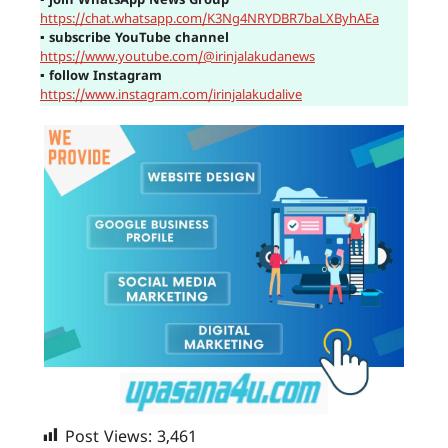
▪
join WhatsApp News Group
https://chat.whatsapp.com/K3Ng4NRYDBR7baLXByhAEa
▪
subscribe YouTube channel
https://www.youtube.com/@irinjalakudanews
▪
follow Instagram
https://www.instagram.com/irinjalakudalive
Post Views:
3,461