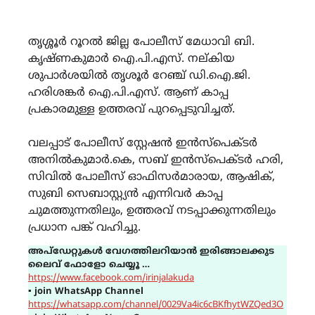
തൃശ്ശൂർ റൂറൽ ജില്ല പോലീസ് മേധാവി ബി.
കൃഷ്ണകുമാർ ഐ.പി.എസ്. നല്കിയ
ശുപാർശയിൽ തൃശൂർ റേഞ്ച് ഡി.ഐ.ജി.
ഹരിശങ്കർ ഐ.പി.എസ്. ആണ് കാപ്പ
പ്രകാരമുള്ള ഉത്തരവ് പുറപ്പെടുവിച്ചത്.
വലപ്പാട് പോലീസ് സ്റ്റേഷൻ ഇൻസ്പെക്ടർ
അനിൽകുമാർ.കെ, സബ് ഇൻസ്പെക്ടർ ഹരി,
സിവിൽ പോലീസ് ഓഫിസർമാരായ, ആഷിക്,
സുബി സെബാസ്റ്റ്യൻ എന്നിവർ കാപ്പ
ചുമത്തുന്നതിലും, ഉത്തരവ് നടപ്പാക്കുന്നതിലും
പ്രധാന പങ്ക് വഹിച്ചു.
അപ്ഡേറ്റുകൾ വേഗത്തിലറിയാൻ ഇരിങ്ങാലക്കുട
ലൈവ് ഫോളോ ചെയ്യൂ …
https://www.facebook.com/irinjalakuda
▪
join WhatsApp Channel
https://whatsapp.com/channel/0029Va4ic6cBKfhytWZQed3O