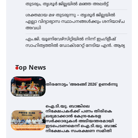
തുടരും, തൃശൂർ ജില്ലയിൽ മഞ്ഞ അലർട്ട്
ശക്തമായ മഴ തുടരുന്നു – തൃശൂർ ജില്ലയിൽ
എല്ലാ വിദ്യാഭ്യാസ സ്ഥാപനങ്ങൾക്കും ശനിയാഴ്ച
അവധി
എം.ജി. യൂണിവേഴ്‌സിറ്റിയിൽ നിന്ന് ഇംഗ്ളീഷ്
സാഹിത്യത്തിൽ ഡോക്ടറേറ്റ് നേടിയ എൻ. ആര്യ
Top News
തിരനോട്ടം ‘അരങ്ങ് 2026’ ഉണർന്നു
ഐ.ടി.യു. ബാങ്കിലെ
നിക്ഷേപകർക്ക് പണം തിരികെ
ലഭ്യമാക്കാൻ കേന്ദ്ര-കേരള
സർക്കാരുകൾ അടിയന്തരമായി
ഇടപെടണമെന്ന് ഐ.ടി.യു. ബാങ്ക്
നിക്ഷേപക സംരക്ഷണ സമിതി