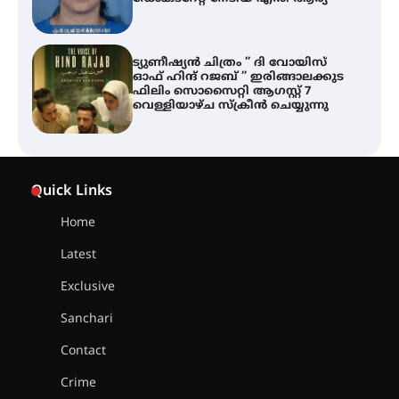
വെള്ളിയാഴ്ച സ്‌ക്രീൻ ചെയ്യുന്നു
തിരനോട്ടം ‘അരങ്ങ് 2026’ ഉണർന്നു
ഐ.ടി.യു. ബാങ്കിലെ
നിക്ഷേപകർക്ക് പണം തിരികെ
ലഭ്യമാക്കാൻ കേന്ദ്ര-കേരള
Quick Links
സർക്കാരുകൾ അടിയന്തരമായി
ഇടപെടണമെന്ന് ഐ.ടി.യു. ബാങ്ക്
നിക്ഷേപക സംരക്ഷണ സമിതി
Home
Latest
ശക്തമായ കാറ്റിന് സാധ്യത –
ആഗസ്റ്റ് 12 വരെ മഴ തുടരും,
Exclusive
തൃശൂർ ജില്ലയിൽ മഞ്ഞ അലർട്ട്
Sanchari
Contact
ശക്തമായ മഴ തുടരുന്നു – തൃശൂർ
ജില്ലയിൽ എല്ലാ വിദ്യാഭ്യാസ
Crime
സ്ഥാപനങ്ങൾക്കും ശനിയാഴ്ച