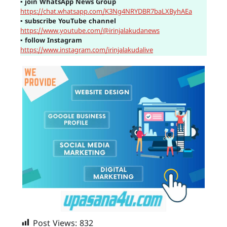
▪
join WhatsApp News Group
https://chat.whatsapp.com/K3Ng4NRYDBR7baLXByhAEa
▪
subscribe YouTube channel
https://www.youtube.com/@irinjalakudanews
▪
follow Instagram
https://www.instagram.com/irinjalakudalive
Post Views:
832