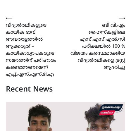
Post
⟵
⟶
വിദ്യാർത്ഥികളുടെ
ബി.വി.എം
navigation
കായിക ഭാവി
ഹൈസ്കൂളിലെ
അവതാളത്തിൽ
എസ്.എസ്.എൽ.സി
ആക്കരുത് –
പരീക്ഷയിൽ 100 %
കായികാധ്യാപകരുടെ
വിജയം കരസ്ഥമാക്കിയ
സമരത്തിന് പരിഹാരം
വിദ്യാർത്ഥികളെ ട്രസ്റ്റ്
കണ്ടെത്തണമെന്ന്
ആദരിച്ചു
എച്ച്.എസ്.എസ്.ടി.എ
Recent News