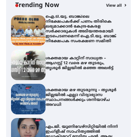
ഇടപെടണമെന്ന് ഐ.ടി.യു. ബാങ്ക്
Trending Now
View all
നിക്ഷേപക സംരക്ഷണ സമിതി
ശക്തമായ കാറ്റിന് സാധ്യത –
ആഗസ്റ്റ് 12 വരെ മഴ തുടരും,
തൃശൂർ ജില്ലയിൽ മഞ്ഞ അലർട്ട്
ശക്തമായ മഴ തുടരുന്നു – തൃശൂർ
ജില്ലയിൽ എല്ലാ വിദ്യാഭ്യാസ
സ്ഥാപനങ്ങൾക്കും ശനിയാഴ്ച
അവധി
എം.ജി. യൂണിവേഴ്‌സിറ്റിയിൽ നിന്ന്
ഇംഗ്ളീഷ് സാഹിത്യത്തിൽ
ഡോക്ടറേറ്റ് നേടിയ എൻ. ആര്യ
ട്യുണീഷ്യൻ ചിത്രം ” ദി വോയിസ്
ഓഫ് ഹിന്ദ് റജബ് ” ഇരിങ്ങാലക്കുട
ഫിലിം സൊസൈറ്റി ആഗസ്റ്റ് 7