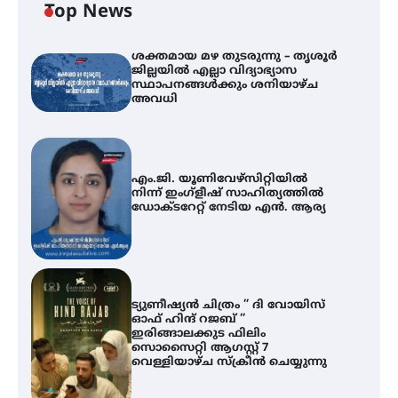
Top News
ശക്തമായ മഴ തുടരുന്നു – തൃശൂർ
ജില്ലയിൽ എല്ലാ വിദ്യാഭ്യാസ
സ്ഥാപനങ്ങൾക്കും ശനിയാഴ്ച
അവധി
എം.ജി. യൂണിവേഴ്‌സിറ്റിയിൽ
നിന്ന് ഇംഗ്ളീഷ് സാഹിത്യത്തിൽ
ഡോക്ടറേറ്റ് നേടിയ എൻ. ആര്യ
ട്യുണീഷ്യൻ ചിത്രം ” ദി വോയിസ്
ഓഫ് ഹിന്ദ് റജബ് ”
ഇരിങ്ങാലക്കുട ഫിലിം
സൊസൈറ്റി ആഗസ്റ്റ് 7
വെള്ളിയാഴ്ച സ്‌ക്രീൻ ചെയ്യുന്നു