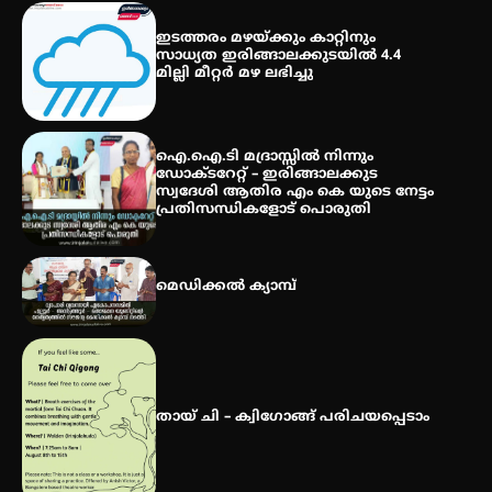
കോമേഴ്സ് എക്സ്പോയുമായി
എസ് എൻ ഹയർ സെക്കൻഡറി
ഇടത്തരം മഴയ്ക്കും കാറ്റിനും
വിദ്യാർത്ഥികൾ
സാധ്യത ഇരിങ്ങാലക്കുടയിൽ 4.4
മില്ലി മീറ്റർ മഴ ലഭിച്ചു
സർഗ്ഗസാഹിതി- കവിതാസംഗമം
2026 കവിതാ ചർച്ച കാട്ടൂർ, ടി. കെ.
ഐ.ഐ.ടി മദ്രാസ്സിൽ നിന്നും
ബാലൻ ഹാളിൽ 16ന്
ഡോക്ടറേറ്റ് – ഇരിങ്ങാലക്കുട
സ്വദേശി ആതിര എം കെ യുടെ നേട്ടം
പ്രതിസന്ധികളോട് പൊരുതി
മെഡിക്കൽ ക്യാമ്പ്
തായ് ചി – ക്വിഗോങ്ങ് പരിചയപ്പെടാം