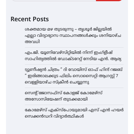
Recent Posts
ശക്തമായ മഴ തുടരുന്നു – തൃശൂർ ജില്ലയിൽ
എല്ലാ വിദ്യാഭ്യാസ സ്ഥാപനങ്ങൾക്കും ശനിയാഴ്ച
അവധി
എം.ജി. യൂണിവേഴ്‌സിറ്റിയിൽ നിന്ന് ഇംഗ്ളീഷ്
സാഹിത്യത്തിൽ ഡോക്ടറേറ്റ് നേടിയ എൻ. ആര്യ
ട്യുണീഷ്യൻ ചിത്രം ” ദി വോയിസ് ഓഫ് ഹിന്ദ് റജബ്
” ഇരിങ്ങാലക്കുട ഫിലിം സൊസൈറ്റി ആഗസ്റ്റ് 7
വെള്ളിയാഴ്ച സ്‌ക്രീൻ ചെയ്യുന്നു
സെന്റ് ജോസഫ്സ് കോളജ് കോമേഴ്‌സ്
അസോസിയേഷന് തുടക്കമായി
കോമേഴ്സ് എക്സ്പോയുമായി എസ് എൻ ഹയർ
സെക്കൻഡറി വിദ്യാർത്ഥികൾ