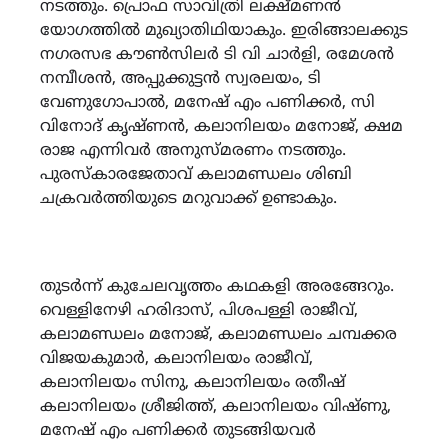
നടത്തും. പ്രൊഫ സാവിത്രി ലക്ഷ്മണൻ
യോഗത്തിൽ മുഖ്യാതിഥിയാകും. ഇരിങ്ങാലക്കുട
നഗരസഭ കൗൺസിലർ ടി വി ചാർളി, രമേശൻ
നമ്പീശൻ, അപ്പുക്കുട്ടൻ സ്വരലയം, ടി
വേണുഗോപാൽ, മനേഷ് എം പണിക്കർ, സി
വിനോദ് കൃഷ്ണൻ, കലാനിലയം മനോജ്, ക്ഷമ
രാജ എന്നിവർ അനുസ്മരണം നടത്തും.
പുരസ്കാരജേതാവ് കലാമണ്ഡലം ശിബി
ചക്രവർത്തിയുടെ മറുവാക്ക് ഉണ്ടാകും.
തുടർന്ന് കുചേലവൃത്തം കഥകളി അരങ്ങേറും.
വെള്ളിനേഴി ഹരിദാസ്, പിശപള്ളി രാജീവ്,
കലാമണ്ഡലം മനോജ്, കലാമണ്ഡലം ചമ്പക്കര
വിജയകുമാർ, കലാനിലയം രാജീവ്,
കലാനിലയം സിനു, കലാനിലയം രതീഷ്
കലാനിലയം ശ്രീജിത്ത്, കലാനിലയം വിഷ്ണു,
മനേഷ് എം പണിക്കർ തുടങ്ങിയവർ