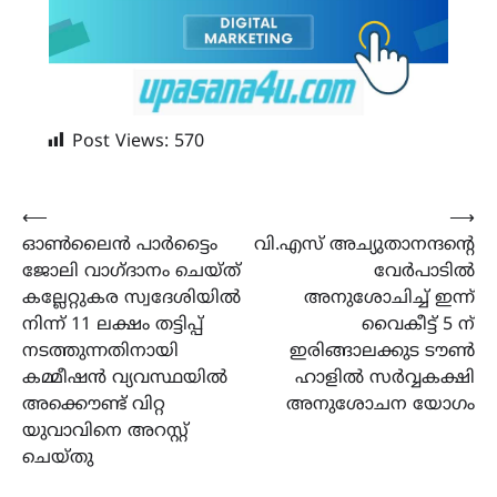
Post Views:
570
Post
⟵
⟶
ഓൺലൈൻ പാർട്ടൈം
വി.എസ് അച്യുതാനന്ദന്റെ
navigation
ജോലി വാഗ്ദാനം ചെയ്ത്
വേർപാടിൽ
കല്ലേറ്റുകര സ്വദേശിയിൽ
അനുശോചിച്ച് ഇന്ന്
നിന്ന് 11 ലക്ഷം തട്ടിപ്പ്
വൈകീട്ട് 5 ന്
നടത്തുന്നതിനായി
ഇരിങ്ങാലക്കുട ടൗൺ
കമ്മീഷൻ വ്യവസ്ഥയിൽ
ഹാളിൽ സർവ്വകക്ഷി
അക്കൌണ്ട് വിറ്റ
അനുശോചന യോഗം
യുവാവിനെ അറസ്റ്റ്
ചെയ്തു