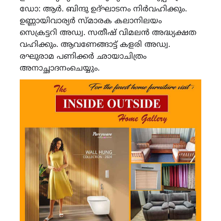
ഡോ: ആർ. ബിന്ദു ഉദ്ഘാടനം നിർവഹിക്കും.
ഉണ്ണായിവാര്യർ സ്മാരക കലാനിലയം
സെക്രട്ടറി അഡ്വ. സതീഷ് വിമലൻ അദ്ധ്യക്ഷത
വഹിക്കും. ആവണേങ്ങാട്ട് കളരി അഡ്വ.
രഘുരാമ പണിക്കർ ഛായാചിത്രം
അനാച്ഛാദനംചെയ്യും.