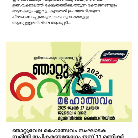
ഉത്സവക്കാലത്ത് ക്ഷേത്രത്തിലെത്തുന്ന ഭക്തജനങ്ങളും
ആനകളും ഏറ്റവും കൂടുതൽ ഉപയോഗിക്കുന്ന
കിഴക്കേനടപ്പുരയുടെ തെക്കുവശത്തുള്ള
ആനപ്പള്ളമതിലിലെ ആനപ്പടി…
ഞാറ്റുവേല മഹോത്സവം സംഘാടക
സമിതി രൂപീകരണയോഗം ഇന്ന് 11 മണിക്ക്