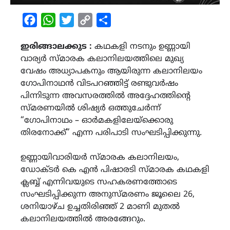
Facebook
WhatsApp
Twitter
Copy
Share
Link
ഇരിങ്ങാലക്കുട :
കഥകളി നടനും ഉണ്ണായി
വാര്യർ സ്മാരക കലാനിലയത്തിലെ മുഖ്യ
വേഷം അധ്യാപകനും ആയിരുന്ന കലാനിലയം
ഗോപിനാഥൻ വിടപറഞ്ഞിട്ട് രണ്ടുവർഷം
പിന്നിടുന്ന അവസരത്തിൽ അദ്ദേഹത്തിൻ്റെ
സ്മരണയിൽ ശിഷ്യർ ഒത്തുചേർന്ന്
“ഗോപിനാഥം – ഓർമകളിലേയ്ക്കൊരു
തിരനോക്ക്” എന്ന പരിപാടി സംഘടിപ്പിക്കുന്നു.
ഉണ്ണായിവാരിയർ സ്മാരക കലാനിലയം,
ഡോക്ടർ കെ എൻ പിഷാരടി സ്മാരക കഥകളി
ക്ലബ്ബ് എന്നിവയുടെ സഹകരണത്തോടെ
സംഘടിപ്പിക്കുന്ന അനുസ്മരണം ജൂലൈ 26,
ശനിയാഴ്ച ഉച്ചതിരിഞ്ഞ് 2 മാണി മുതൽ
കലാനിലയത്തിൽ അരങ്ങേറും.