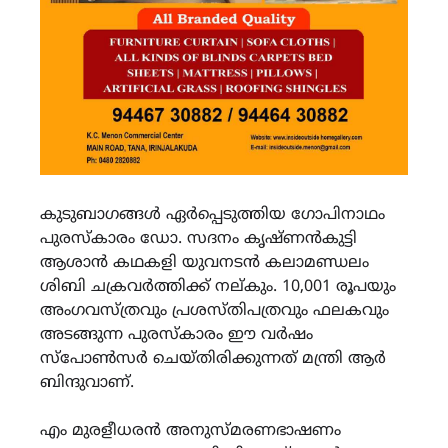
കുടുബാഗങ്ങൾ ഏർപ്പെടുത്തിയ ഗോപിനാഥം
പുരസ്കാരം ഡോ. സദനം കൃഷ്ണൻകുട്ടി
ആശാൻ കഥകളി യുവനടൻ കലാമണ്ഡലം
ശിബി ചക്രവർത്തിക്ക് നല്കും. 10,001 രൂപയും
അംഗവസ്ത്രവും പ്രശസ്തിപത്രവും ഫലകവും
അടങ്ങുന്ന പുരസ്കാരം ഈ വർഷം
സ്പോൺസർ ചെയ്തിരിക്കുന്നത് മന്ത്രി ആർ
ബിന്ദുവാണ്.
എം മുരളീധരൻ അനുസ്മരണഭാഷണം