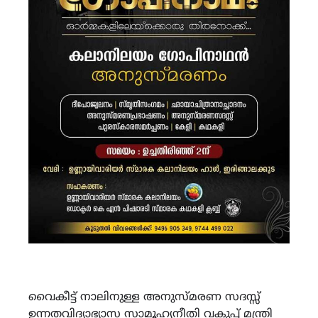
വൈകീട്ട് നാലിനുള്ള അനുസ്മരണ സദസ്സ്
ഉന്നതവിദ്യാഭ്യാസ സാമൂഹ്യനീതി വകുപ്പ് മന്ത്രി