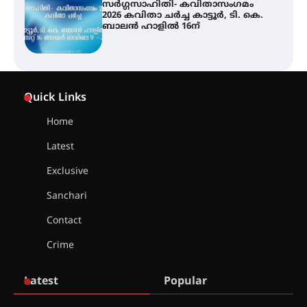
ജില്ലയിൽ എല്ലാ വിദ്യാഭ്യാസ
സ്ഥാപനങ്ങൾക്കും ശനിയാഴ്ച
അവധി
എം.ജി. യൂണിവേഴ്‌സിറ്റിയിൽ നിന്ന്
ഇംഗ്ളീഷ് സാഹിത്യത്തിൽ
Quick Links
ഡോക്ടറേറ്റ് നേടിയ എൻ. ആര്യ
Home
Latest
ട്യുണീഷ്യൻ ചിത്രം ” ദി വോയിസ്
ഓഫ് ഹിന്ദ് റജബ് ” ഇരിങ്ങാലക്കുട
Exclusive
ഫിലിം സൊസൈറ്റി ആഗസ്റ്റ് 7
വെള്ളിയാഴ്ച സ്‌ക്രീൻ ചെയ്യുന്നു
Sanchari
Contact
സെന്റ് ജോസഫ്സ് കോളജ്
Crime
കോമേഴ്‌സ് അസോസിയേഷന്
തുടക്കമായി
Latest
Popular