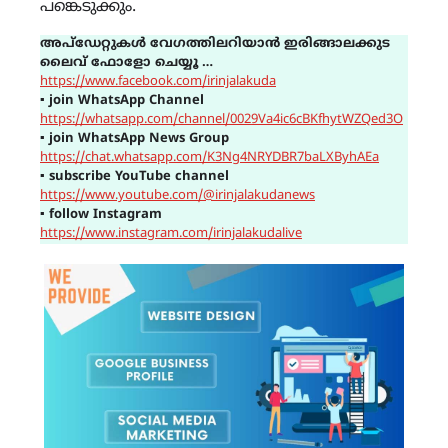
പങ്കെടുക്കും.
അപ്ഡേറ്റുകൾ വേഗത്തിലറിയാൻ ഇരിങ്ങാലക്കുട
ലൈവ് ഫോളോ ചെയ്യൂ …
https://www.facebook.com/irinjalakuda
▪
join WhatsApp Channel
https://whatsapp.com/channel/0029Va4ic6cBKfhytWZQed3O
▪
join WhatsApp News Group
https://chat.whatsapp.com/K3Ng4NRYDBR7baLXByhAEa
▪
subscribe YouTube channel
https://www.youtube.com/@irinjalakudanews
▪
follow Instagram
https://www.instagram.com/irinjalakudalive