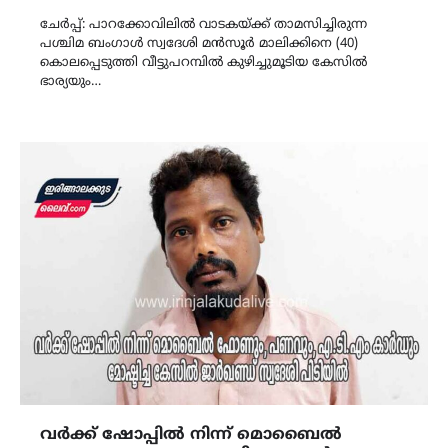
Link
ചേർപ്പ്: പാറക്കോവിലിൽ വാടകയ്ക്ക് താമസിച്ചിരുന്ന
പശ്ചിമ ബംഗാൾ സ്വദേശി മൻസൂർ മാലിക്കിനെ (40)
കൊലപ്പെടുത്തി വീട്ടുപറമ്പിൽ കുഴിച്ചുമൂടിയ കേസിൽ
ഭാര്യയും…
വർക്ക് ഷോപ്പിൽ നിന്ന് മൊബൈൽ