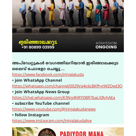
അപ്ഡേറ്റുകൾ വേഗത്തിലറിയാൻ ഇരിങ്ങാലക്കുട
ലൈവ് ഫോളോ ചെയ്യൂ …
https://www.facebook.com/irinjalakuda
▪
join WhatsApp Channel
https://whatsapp.com/channel/0029Va4ic6cBKfhytWZQed3O
▪
join WhatsApp News Group
https://chat.whatsapp.com/K3Ng4NRYDBR7baLXByhAEa
▪
subscribe YouTube channel
https://www.youtube.com/@irinjalakudanews
▪
follow Instagram
https://www.instagram.com/irinjalakudalive