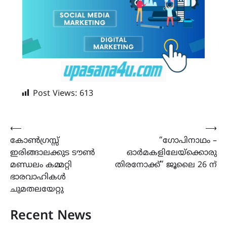
Post Views:
613
Post
⟵
⟶
കോൺഗ്രസ്സ്
“ഗോപിനാഥം –
navigation
ഇരിങ്ങാലക്കുട ടൗൺ
ഓർമകളിലേയ്ക്കൊരു
മണ്ഡലം കമ്മറ്റി
തിരനോക്ക്” ജൂലൈ 26 ന്
ഭാരവാഹികൾ
ചുമതലയേറ്റു
Recent News