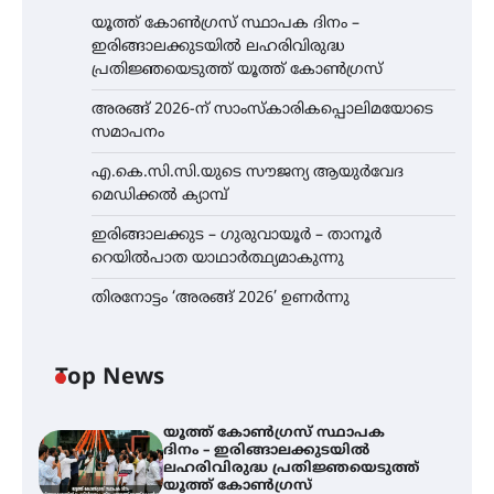
യൂത്ത് കോൺഗ്രസ്‌ സ്ഥാപക ദിനം –
ഇരിങ്ങാലക്കുടയിൽ ലഹരിവിരുദ്ധ
പ്രതിജ്ഞയെടുത്ത് യൂത്ത് കോൺഗ്രസ്
അരങ്ങ് 2026-ന് സാംസ്കാരികപ്പൊലിമയോടെ
സമാപനം
എ.കെ.സി.സി.യുടെ സൗജന്യ ആയുർവേദ
മെഡിക്കൽ ക്യാമ്പ്
ഇരിങ്ങാലക്കുട – ഗുരുവായൂർ – താനൂർ
റെയിൽപാത യാഥാർത്ഥ്യമാകുന്നു
തിരനോട്ടം ‘അരങ്ങ് 2026’ ഉണർന്നു
Top News
യൂത്ത് കോൺഗ്രസ്‌ സ്ഥാപക
ദിനം – ഇരിങ്ങാലക്കുടയിൽ
ലഹരിവിരുദ്ധ പ്രതിജ്ഞയെടുത്ത്
യൂത്ത് കോൺഗ്രസ്