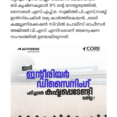
ബി.കൃഷ്ണകുമാർ IPS ന്റെ നേതൃത്വത്തിൽ,
സൈബർ എസ്.എച്ച്.ഒ. സുജിത്ത്.പി.എസ്,സബ്ബ്
ഇൻസ്പെക്ടർ രമ്യ കാർത്തികേയൻ, ,ടെലി
കമ്മ്യൂണിക്കേഷൻ സിവിൽ പോലീസ് ഓഫീസർ
അജിത്ത്.വി.എസ് എന്നിവരാണ് അന്വേഷണ
സംഘത്തിൽ ഉണ്ടായിരുന്നത്.