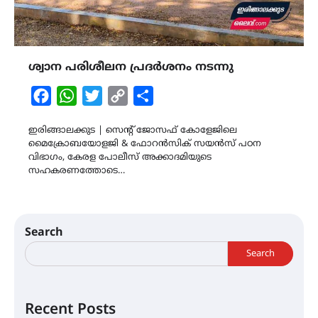
ശ്വാന പരിശീലന പ്രദർശനം നടന്നു
Facebook
WhatsApp
Twitter
Copy
Share
Link
ഇരിങ്ങാലക്കുട | സെൻ്റ് ജോസഫ് കോളേജിലെ
മൈക്രോബയോളജി & ഫോറൻസിക് സയൻസ് പഠന
വിഭാഗം, കേരള പോലീസ് അക്കാദമിയുടെ
സഹകരണത്തോടെ…
Search
Search
Recent Posts