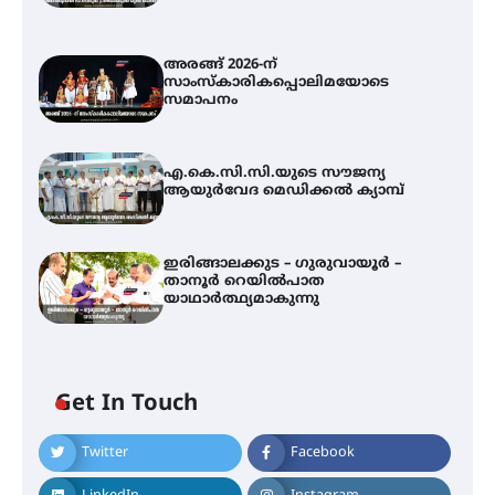
അരങ്ങ് 2026-ന്
സാംസ്കാരികപ്പൊലിമയോടെ
സമാപനം
എ.കെ.സി.സി.യുടെ സൗജന്യ
ആയുർവേദ മെഡിക്കൽ ക്യാമ്പ്
ഇരിങ്ങാലക്കുട – ഗുരുവായൂർ –
താനൂർ റെയിൽപാത
യാഥാർത്ഥ്യമാകുന്നു
അരങ്ങ് 2026-ന്
സാംസ്കാരികപ്പൊലിമയോടെ
സമാപനം
Get In Touch
Twitter
Facebook
എ.കെ.സി.സി.യുടെ സൗജന്യ