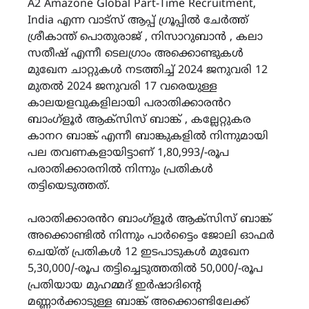
A2 Amazone Global Part-Time Recruitment,
India എന്ന വാട്സ് ആപ്പ് ഗ്രൂപ്പിൽ ചേർത്ത്
ശ്രീകാന്ത് പൊതുരാജ് , നിസാറുബാൻ , കലാ
സതീഷ് എന്നീ ടെലഗ്രാം അക്കൊണ്ടുകൾ
മുഖേന ചാറ്റുകൾ നടത്തിച്ച് 2024 ജനുവരി 12
മുതൽ 2024 ജനുവരി 17 വരെയുള്ള
കാലയളവുകളിലായി പരാതിക്കാരൻറ
ബാംഗ്ളൂർ ആക്സിസ് ബാങ്ക് , കല്ലേറ്റുകര
കാനറ ബാങ്ക് എന്നീ ബാങ്കുകളിൽ നിന്നുമായി
പല തവണകളായിട്ടാണ് 1,80,993/-രൂപ
പരാതിക്കാരനിൽ നിന്നും പ്രതികൾ
തട്ടിയെടുത്തത്.
പരാതിക്കാരൻറ ബാംഗ്ളൂർ ആക്സിസ് ബാങ്ക്
അക്കൊണ്ടിൽ നിന്നും പാർട്ടൈം ജോലി ഓഫർ
ചെയ്ത് പ്രതികൾ 12 ഇടപാടുകൾ മുഖേന
5,30,000/-രൂപ തട്ടിച്ചെടുത്തതിൽ 50,000/-രൂപ
പ്രതിയായ മുഹമ്മദ് ഇർഷാദിന്റെ
മണ്ണാർക്കാടുള്ള ബാങ്ക് അക്കൊണ്ടിലേക്ക്