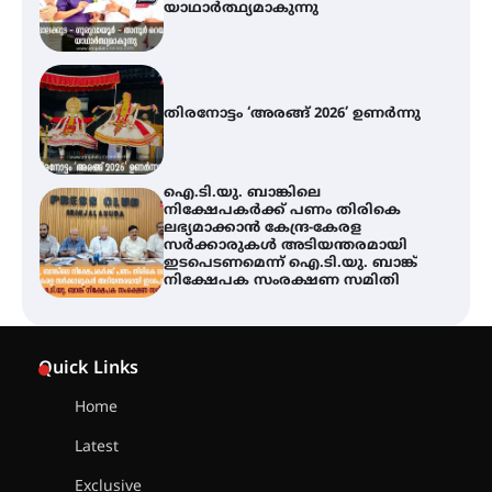
ഐ.ടി.യു. ബാങ്കിലെ
നിക്ഷേപകർക്ക് പണം തിരികെ
ലഭ്യമാക്കാൻ കേന്ദ്ര-കേരള
സർക്കാരുകൾ അടിയന്തരമായി
ഇടപെടണമെന്ന് ഐ.ടി.യു. ബാങ്ക്
നിക്ഷേപക സംരക്ഷണ സമിതി
യൂത്ത് കോൺഗ്രസ്‌ സ്ഥാപക ദിനം
– ഇരിങ്ങാലക്കുടയിൽ
ലഹരിവിരുദ്ധ പ്രതിജ്ഞയെടുത്ത്
യൂത്ത് കോൺഗ്രസ്
അരങ്ങ് 2026-ന്
സാംസ്കാരികപ്പൊലിമയോടെ
Quick Links
സമാപനം
Home
Latest
എ.കെ.സി.സി.യുടെ സൗജന്യ
Exclusive