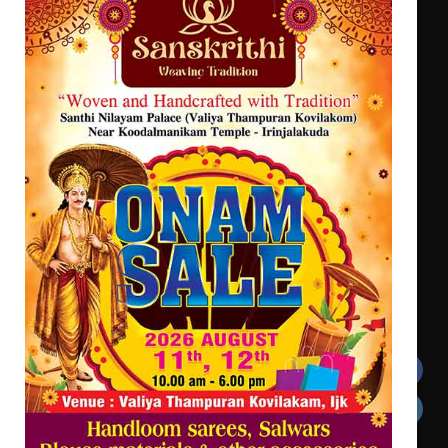
എം.ജി. യൂണിവേഴ്‌സിറ്റിയിൽ നിന്ന്
ഇംഗ്ളീഷ് സാഹിത്യത്തിൽ
ഡോക്ടറേറ്റ് നേടിയ എൻ. ആര്യ
ട്യുണീഷ്യൻ ചിത്രം ” ദി വോയിസ്
ഓഫ് ഹിന്ദ് റജബ് ” ഇരിങ്ങാലക്കുട
ഫിലിം സൊസൈറ്റി ആഗസ്റ്റ് 7
വെള്ളിയാഴ്ച സ്‌ക്രീൻ ചെയ്യുന്നു
Get In Touch
Twitter
Facebook
LinkedIn
Instagram
YouTube