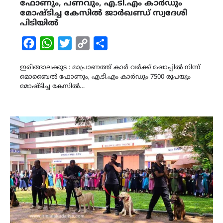
ഫോണും, പണവും, എ.ടി.എം കാർഡും
മോഷ്ടിച്ച കേസിൽ ജാർഖണ്ഡ് സ്വദേശി
പിടിയിൽ
Facebook
WhatsApp
Twitter
Copy
Share
Link
ഇരിങ്ങാലക്കുട : മാപ്രാണത്ത് കാർ വർക്ക് ഷോപ്പിൽ നിന്ന്
മൊബൈൽ ഫോണും, എ.ടി.എം കാർഡും 7500 രൂപയും
മോഷ്ടിച്ച കേസിൽ…