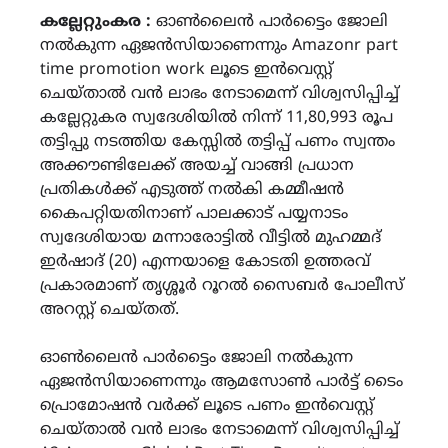
കല്ലേറ്റുംകര :
ഓൺലൈൻ പാർട്ടൈം ജോലി
നൽകുന്ന ഏജൻസിയാണെന്നും Amazonr part
time promotion work ലൂടെ ഇൻവെസ്റ്റ്
ചെയ്താൽ വൻ ലാഭം നേടാമെന്ന് വിശ്വസിപ്പിച്ച്
കല്ലേറ്റുകര സ്വദേശിയിൽ നിന്ന് 11,80,993 രൂപ
തട്ടിപ്പു നടത്തിയ കേസ്സിൽ തട്ടിപ്പ് പണം സ്വന്തം
അക്കൗണ്ടിലേക്ക് അയച്ച് വാങ്ങി പ്രധാന
പ്രതികൾക്ക് എടുത്ത് നൽകി കമ്മീഷൻ
കൈപറ്റിയതിനാണ് പാലക്കാട് പയ്യനാടം
സ്വദേശിയായ മന്നാരോട്ടിൽ വീട്ടിൽ മുഹമ്മദ്
ഇർഷാദ് (20) എന്നയാളെ കോടതി ഉത്തരവ്
പ്രകാരമാണ് തൃശ്ശൂർ റൂറൽ സൈബർ പോലീസ്
അറസ്റ്റ് ചെയ്തത്.
ഓൺലൈൻ പാർട്ടൈം ജോലി നൽകുന്ന
ഏജൻസിയാണെന്നും ആമസോൺ പാർട്ട് ടൈം
പ്രൊമോഷൻ വർക്ക് ലൂടെ പണം ഇൻവെസ്റ്റ്
ചെയ്താൽ വൻ ലാഭം നേടാമെന്ന് വിശ്വസിപ്പിച്ച്