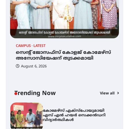
മെഡിക്കൽ ക്യാമ്പ്
CAMPUS
LATEST
C
സെന്റ് ജോസഫ്സ് കോളജ്
കോമേഴ്‌സ് അസോസിയേഷന്
സെന്റ് ജോസഫ്സ് കോളജ് കോമേഴ്‌സ്
ക
തുടക്കമായി
അസോസിയേഷന് തുടക്കമായി
എ
വ
August 6, 2026
കോമേഴ്സ് എക്സ്പോയുമായി
എസ് എൻ ഹയർ സെക്കൻഡറി
വിദ്യാർത്ഥികൾ
Trending Now
View all
സർഗ്ഗസാഹിതി- കവിതാസംഗമം
2026 കവിതാ ചർച്ച കാട്ടൂർ, ടി. കെ.
ബാലൻ ഹാളിൽ 16ന്