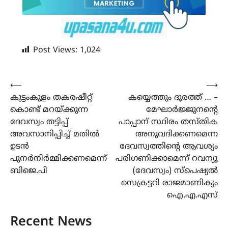
Post Views:
1,024
Post
⟵
⟶
കുട്ടംകുളം തകരഷീറ്റ്
കയ്യെത്തും ദൂരത്ത് … –
navigation
കൊണ്ട് മറയ്ക്കുന്ന
മേഘാർജ്ജുനന്‍റെ
ദേവസ്വം തട്ടിപ്പ്
പാപ്പാന് സ്ഥിരം തസ്തിക
അവസാനിപ്പിച്ച് മതിൽ
അനുവദിക്കണമെന്ന
ഉടൻ
ദേവസ്വത്തിന്‍റെ ആവശ്യം
പുനർനിർമ്മിക്കണമെന്ന്
പരിഗണിക്കാമെന്ന് റവന്യൂ
ബിജെ.പി
(ദേവസ്വം) സ്പെഷ്യൽ
സെക്രട്ടറി രാജമാണിക്യം
ഐ.എ.എസ്
Recent News