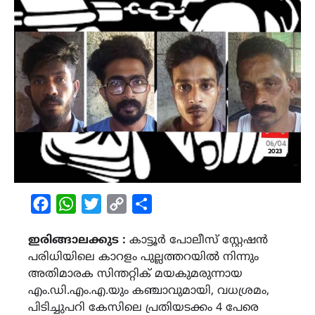
Facebook
WhatsApp
Twitter
Copy
Share
Link
ഇരിങ്ങാലക്കുട :
കാട്ടൂർ പോലീസ് സ്റ്റേഷൻ
പരിധിയിലെ കാറളം പുല്ലത്തറയിൽ നിന്നും
അതിമാരക സിന്തറ്റിക് മയകുമരുന്നായ
എം.ഡി.എം.എ.യും കഞ്ചാവുമായി, വധശ്രമം,
പിടിച്ചുപറി കേസിലെ പ്രതിയടക്കം 4 പേരെ