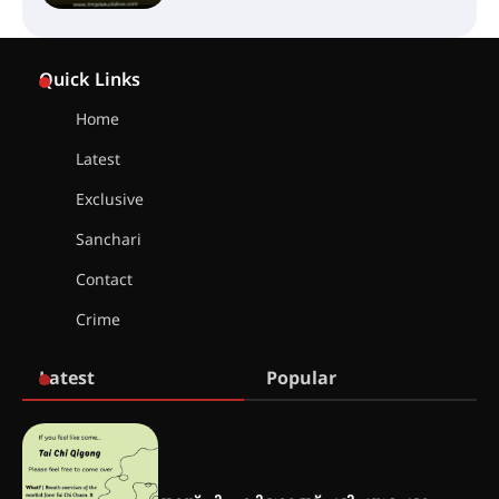
കോമേഴ്സ് എക്സ്പോയുമായി
എസ് എൻ ഹയർ സെക്കൻഡറി
Quick Links
വിദ്യാർത്ഥികൾ
Home
Latest
സർഗ്ഗസാഹിതി- കവിതാസംഗമം
2026 കവിതാ ചർച്ച കാട്ടൂർ, ടി. കെ.
Exclusive
ബാലൻ ഹാളിൽ 16ന്
Sanchari
Contact
ഇടത്തരം മഴയ്ക്കും കാറ്റിനും
Crime
സാധ്യത ഇരിങ്ങാലക്കുടയിൽ 4.4
മില്ലി മീറ്റർ മഴ ലഭിച്ചു
Latest
Popular
ഐ.ഐ.ടി മദ്രാസ്സിൽ നിന്നും
ഡോക്ടറേറ്റ് – ഇരിങ്ങാലക്കുട
സ്വദേശി ആതിര എം കെ യുടെ
നേട്ടം പ്രതിസന്ധികളോട് പൊരുതി