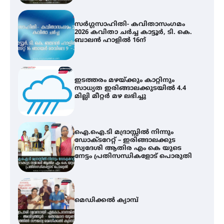
ഇടത്തരം മഴയ്ക്കും കാറ്റിനും
സാധ്യത ഇരിങ്ങാലക്കുടയിൽ 4.4
മില്ലി മീറ്റർ മഴ ലഭിച്ചു
ഐ.ഐ.ടി മദ്രാസ്സിൽ നിന്നും
ഡോക്ടറേറ്റ് – ഇരിങ്ങാലക്കുട
സ്വദേശി ആതിര എം കെ യുടെ
നേട്ടം പ്രതിസന്ധികളോട് പൊരുതി
മെഡിക്കൽ ക്യാമ്പ്
സെന്റ് ജോസഫ്സ് കോളജ്
കോമേഴ്‌സ് അസോസിയേഷന്
തുടക്കമായി