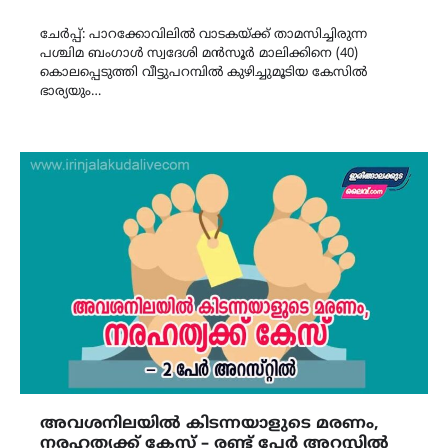
Link
ചേർപ്പ്: പാറക്കോവിലിൽ വാടകയ്ക്ക് താമസിച്ചിരുന്ന
പശ്ചിമ ബംഗാൾ സ്വദേശി മൻസൂർ മാലിക്കിനെ (40)
കൊലപ്പെടുത്തി വീട്ടുപറമ്പിൽ കുഴിച്ചുമൂടിയ കേസിൽ
ഭാര്യയും…
അവശനിലയിൽ കിടന്നയാളുടെ മരണം,
നരഹത്യക്ക് കേസ് – രണ്ട്‌ പേർ അറസ്റ്റിൽ