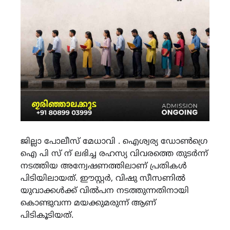
ജില്ലാ പോലീസ് മേധാവി . ഐശ്വര്യ ഡോൺഗ്രെ
ഐ പി സ് ന് ലഭിച്ച രഹസ്യ വിവരത്തെ തുടർന്ന്
നടത്തിയ അന്വേഷണത്തിലാണ് പ്രതികൾ
പിടിയിലായത്. ഈസ്റ്റർ, വിഷു സീസണിൽ
യുവാക്കൾക്ക് വിൽപന നടത്തുന്നതിനായി
കൊണ്ടുവന്ന മയക്കുമരുന്ന് ആണ്
പിടികൂടിയത്.