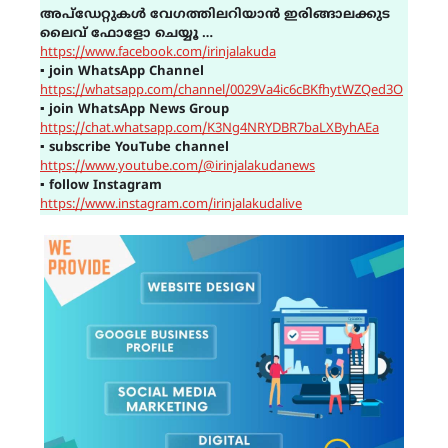
അപ്ഡേറ്റുകൾ വേഗത്തിലറിയാൻ ഇരിങ്ങാലക്കുട
ലൈവ് ഫോളോ ചെയ്യൂ …
https://www.facebook.com/irinjalakuda
▪
join WhatsApp Channel
https://whatsapp.com/channel/0029Va4ic6cBKfhytWZQed3O
▪
join WhatsApp News Group
https://chat.whatsapp.com/K3Ng4NRYDBR7baLXByhAEa
▪
subscribe YouTube channel
https://www.youtube.com/@irinjalakudanews
▪
follow Instagram
https://www.instagram.com/irinjalakudalive