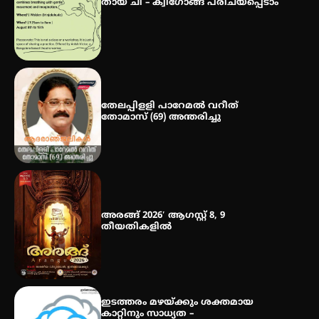
തായ് ചി – ക്വിഗോങ്ങ് പരിചയപ്പെടാം
മെഡിക്കൽ ക്യാമ്പ്
തേലപ്പിളളി പാറേമൽ വറീത്
തോമാസ് (69) അന്തരിച്ചു
അരങ്ങ് 2026′ ആഗസ്റ്റ് 8, 9
തീയതികളിൽ
ഇടത്തരം മഴയ്ക്കും ശക്തമായ
കാറ്റിനും സാധ്യത –