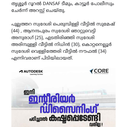
തൃശ്ശൂർ റൂറൽ DANSAF ടീമും, കാട്ടൂർ പോലീസും
ചേർന്ന് അറസ്റ്റ് ചെയ്തു.
പുല്ലത്തറ സ്വദേശി പെരുമ്പിള്ളി വീട്ടിൽ സുമേഷ്
(44) , ആനന്ദപുരം സ്വദേശി ഞാറ്റുവെട്ടി
അനുരാഗ് (25), എടതിരിഞ്ഞി സ്വദേശി
അരിമ്പുള്ളി വീട്ടിൽ നിധിൻ (30), കൊറ്റനെല്ലൂർ
സ്വദേശി വെള്ളിത്തേരി വീട്ടിൽ നൗഫൽ (34)
എന്നിവരാണ് പിടിയിലായത്.