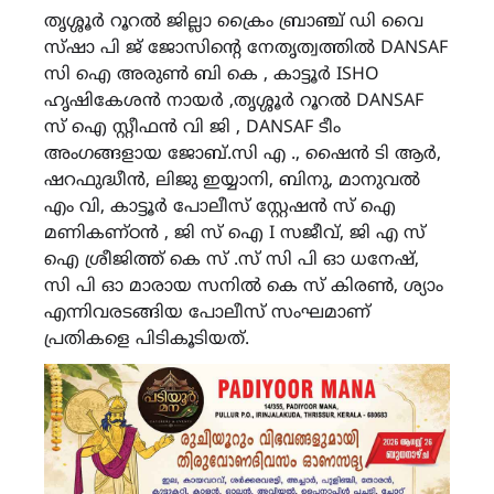
തൃശ്ശൂർ റൂറൽ ജില്ലാ ക്രൈം ബ്രാഞ്ച് ഡി വൈ
സ്ഷാ പി ജ് ജോസിൻ്റെ നേതൃത്വത്തിൽ DANSAF
സി ഐ അരുൺ ബി കെ , കാട്ടൂർ ISHO
ഹൃഷികേശൻ നായർ ,തൃശ്ശൂർ റൂറൽ DANSAF
സ് ഐ സ്റ്റീഫൻ വി ജി , DANSAF ടീം
അംഗങ്ങളായ ജോബ്.സി എ ., ഷൈൻ ടി ആർ,
ഷറഫുദ്ധീൻ, ലിജു ഇയ്യാനി, ബിനു, മാനുവൽ
എം വി, കാട്ടൂർ പോലീസ് സ്റ്റേഷൻ സ് ഐ
മണികണ്ഠൻ , ജി സ് ഐ I സജീവ്, ജി എ സ്
ഐ ശ്രീജിത്ത് കെ സ് .സ് സി പി ഓ ധനേഷ്,
സി പി ഓ മാരായ സനിൽ കെ സ് കിരൺ, ശ്യാം
എന്നിവരടങ്ങിയ പോലീസ് സംഘമാണ്
പ്രതികളെ പിടികൂടിയത്.