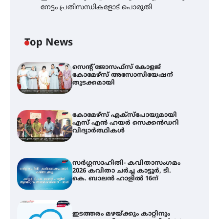
നേട്ടം പ്രതിസന്ധികളോട് പൊരുതി
Top News
സെന്റ് ജോസഫ്സ് കോളജ്
കോമേഴ്‌സ് അസോസിയേഷന്
തുടക്കമായി
കോമേഴ്സ് എക്സ്പോയുമായി
എസ് എൻ ഹയർ സെക്കൻഡറി
വിദ്യാർത്ഥികൾ
സർഗ്ഗസാഹിതി- കവിതാസംഗമം
2026 കവിതാ ചർച്ച കാട്ടൂർ, ടി.
കെ. ബാലൻ ഹാളിൽ 16ന്
ഇടത്തരം മഴയ്ക്കും കാറ്റിനും