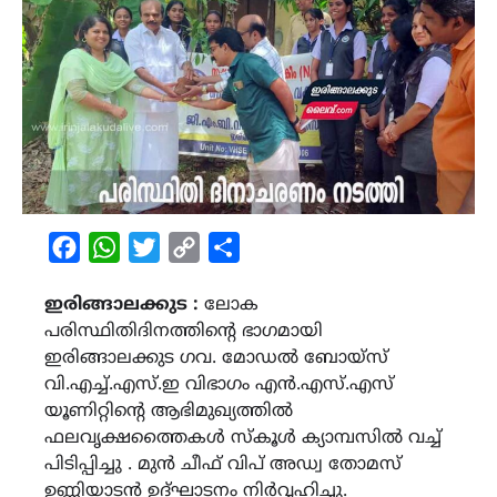
Facebook
WhatsApp
Twitter
Copy
Share
Link
ഇരിങ്ങാലക്കുട :
ലോക
പരിസ്ഥിതിദിനത്തിൻ്റെ ഭാഗമായി
ഇരിങ്ങാലക്കുട ഗവ. മോഡൽ ബോയ്സ്
വി.എച്ച്.എസ്.ഇ വിഭാഗം എൻ.എസ്.എസ്
യൂണിറ്റിൻ്റെ ആഭിമുഖ്യത്തിൽ
ഫലവൃക്ഷത്തൈകൾ സ്കൂൾ ക്യാമ്പസിൽ വച്ച്
പിടിപ്പിച്ചു . മുൻ ചീഫ് വിപ് അഡ്വ തോമസ്
ഉണ്ണിയാടൻ ഉദ്ഘാടനം നിർവ്വഹിച്ചു.