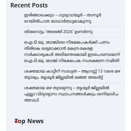
Recent Posts
ഇരിങ്ങാലക്കുട – ഗുരുവായൂർ – താനൂർ
റെയിൽപാത യാഥാർത്ഥ്യമാകുന്നു
തിരനോട്ടം ‘അരങ്ങ് 2026’ ഉണർന്നു
ഐ.ടി.യു. ബാങ്കിലെ നിക്ഷേപകർക്ക് പണം
തിരികെ ലഭ്യമാക്കാൻ കേന്ദ്ര-കേരള
സർക്കാരുകൾ അടിയന്തരമായി ഇടപെടണമെന്ന്
ഐ.ടി.യു. ബാങ്ക് നിക്ഷേപക സംരക്ഷണ സമിതി
ശക്തമായ കാറ്റിന് സാധ്യത – ആഗസ്റ്റ് 12 വരെ മഴ
തുടരും, തൃശൂർ ജില്ലയിൽ മഞ്ഞ അലർട്ട്
ശക്തമായ മഴ തുടരുന്നു – തൃശൂർ ജില്ലയിൽ
എല്ലാ വിദ്യാഭ്യാസ സ്ഥാപനങ്ങൾക്കും ശനിയാഴ്ച
അവധി
Top News