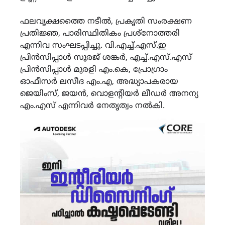
ഫലവൃക്ഷത്തൈ നടീൽ, പ്രകൃതി സംരക്ഷണ
പ്രതിജ്ഞ, പാരിസ്ഥിതികം പ്രശ്നോത്തരി
എന്നിവ സംഘടപ്പിച്ചു. വി.എച്ച്.എസ്.ഇ
പ്രിൻസിപ്പാൾ സൂരജ് ശങ്കർ, എച്ച്.എസ്.എസ്
പ്രിൻസിപ്പാൾ മുരളി എം.കെ, പ്രോഗ്രാം
ഓഫീസർ ലസീദ എം.എ, അദ്ധ്യാപകരായ
ജെയിംസ്, ജയൻ, വൊളൻ്റിയർ ലീഡർ അനന്യ
എം.എസ് എന്നിവർ നേതൃത്വം നൽകി.