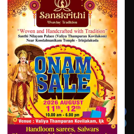
സെന്റ് ജോസഫ്സ് കോളജ്
കോമേഴ്‌സ് അസോസിയേഷന്
തുടക്കമായി
കോമേഴ്സ് എക്സ്പോയുമായി എസ്
എൻ ഹയർ സെക്കൻഡറി
വിദ്യാർത്ഥികൾ
സർഗ്ഗസാഹിതി- കവിതാസംഗമം 2026
കവിതാ ചർച്ച കാട്ടൂർ, ടി. കെ.
ബാലൻ ഹാളിൽ 16ന്
Get In Touch
Twitter
Facebook
LinkedIn
Instagram