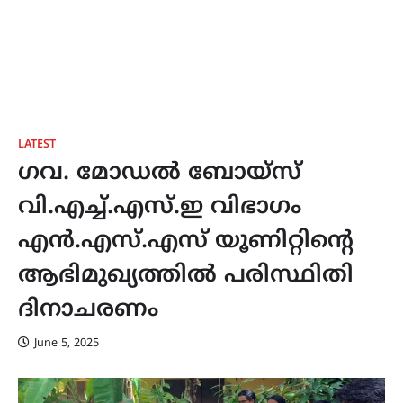
LATEST
ഗവ. മോഡൽ ബോയ്സ്
വി.എച്ച്.എസ്.ഇ വിഭാഗം
എൻ.എസ്.എസ് യൂണിറ്റിൻ്റെ
ആഭിമുഖ്യത്തിൽ പരിസ്ഥിതി
ദിനാചരണം
June 5, 2025