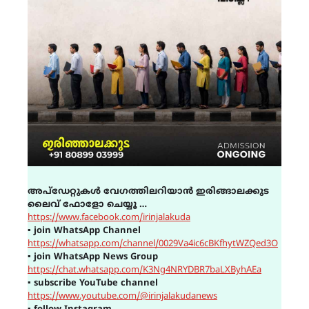
അപ്ഡേറ്റുകൾ വേഗത്തിലറിയാൻ ഇരിങ്ങാലക്കുട
ലൈവ് ഫോളോ ചെയ്യൂ …
https://www.facebook.com/irinjalakuda
▪
join WhatsApp Channel
https://whatsapp.com/channel/0029Va4ic6cBKfhytWZQed3O
▪
join WhatsApp News Group
https://chat.whatsapp.com/K3Ng4NRYDBR7baLXByhAEa
▪
subscribe YouTube channel
https://www.youtube.com/@irinjalakudanews