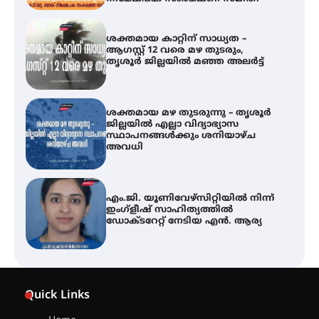
ശക്തമായ മഴ തുടരുന്നു – തൃശൂർ
ജില്ലയിൽ എല്ലാ വിദ്യാഭ്യാസ
സ്ഥാപനങ്ങൾക്കും ശനിയാഴ്ച
അവധി
എം.ജി. യൂണിവേഴ്‌സിറ്റിയിൽ നിന്ന്
ഇംഗ്ളീഷ് സാഹിത്യത്തിൽ
ഡോക്ടറേറ്റ് നേടിയ എൻ. ആര്യ
ഇരിങ്ങാലക്കുട – ഗുരുവായൂർ –
താനൂർ റെയിൽപാത
യാഥാർത്ഥ്യമാകുന്നു
തിരനോട്ടം ‘അരങ്ങ് 2026’ ഉണർന്നു
Quick Links