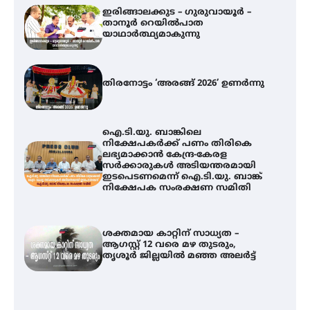
ഇരിങ്ങാലക്കുട – ഗുരുവായൂർ –
താനൂർ റെയിൽപാത
യാഥാർത്ഥ്യമാകുന്നു
തിരനോട്ടം ‘അരങ്ങ് 2026’ ഉണർന്നു
ഐ.ടി.യു. ബാങ്കിലെ
നിക്ഷേപകർക്ക് പണം തിരികെ
ലഭ്യമാക്കാൻ കേന്ദ്ര-കേരള
സർക്കാരുകൾ അടിയന്തരമായി
ഇടപെടണമെന്ന് ഐ.ടി.യു. ബാങ്ക്
നിക്ഷേപക സംരക്ഷണ സമിതി
ശക്തമായ കാറ്റിന് സാധ്യത –
ആഗസ്റ്റ് 12 വരെ മഴ തുടരും,
തൃശൂർ ജില്ലയിൽ മഞ്ഞ അലർട്ട്
തിരനോട്ടം ‘അരങ്ങ് 2026’ ഉണർന്നു