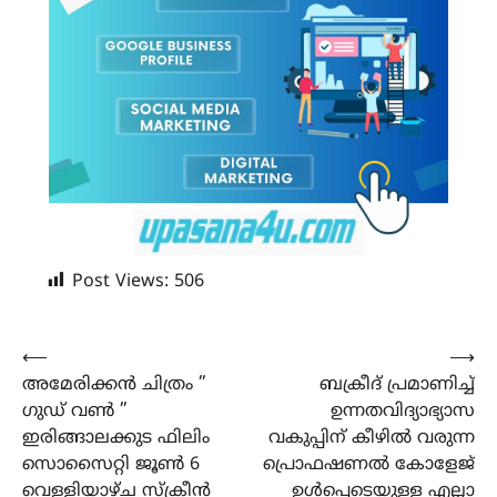
Post Views:
506
Post
⟵
⟶
അമേരിക്കൻ ചിത്രം ”
ബക്രീദ് പ്രമാണിച്ച്
navigation
ഗുഡ് വൺ ”
ഉന്നതവിദ്യാഭ്യാസ
ഇരിങ്ങാലക്കുട ഫിലിം
വകുപ്പിന് കീഴിൽ വരുന്ന
സൊസൈറ്റി ജൂൺ 6
പ്രൊഫഷണൽ കോളേജ്
വെള്ളിയാഴ്ച സ്ക്രീൻ
ഉൾപ്പെടെയുള്ള എല്ലാ