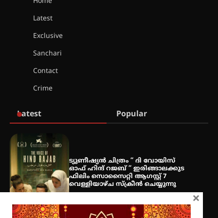
Home
ഐ.ടി.യു. ബാങ്കിലെ
Latest
നിക്ഷേപകർക്ക് പണം തിരികെ
ലഭ്യമാക്കാൻ കേന്ദ്ര-കേരള
Exclusive
സർക്കാരുകൾ അടിയന്തരമായി
ഇടപെടണമെന്ന് ഐ.ടി.യു. ബാങ്ക്
Sanchari
നിക്ഷേപക സംരക്ഷണ സമിതി
Contact
ശക്തമായ കാറ്റിന് സാധ്യത –
Crime
ആഗസ്റ്റ് 12 വരെ മഴ തുടരും,
തൃശൂർ ജില്ലയിൽ മഞ്ഞ അലർട്ട്
Latest
Popular
ശക്തമായ മഴ തുടരുന്നു – തൃശൂർ
ജില്ലയിൽ എല്ലാ വിദ്യാഭ്യാസ
സ്ഥാപനങ്ങൾക്കും ശനിയാഴ്ച
അവധി
ട്യുണീഷ്യൻ ചിത്രം ” ദി വോയിസ്
ഓഫ് ഹിന്ദ് റജബ് ” ഇരിങ്ങാലക്കുട
ഫിലിം സൊസൈറ്റി ആഗസ്റ്റ് 7
വെള്ളിയാഴ്ച സ്‌ക്രീൻ ചെയ്യുന്നു
എം.ജി. യൂണിവേഴ്‌സിറ്റിയിൽ നിന്ന്
×
ഇംഗ്ളീഷ് സാഹിത്യത്തിൽ
ഡോക്ടറേറ്റ് നേടിയ എൻ. ആര്യ